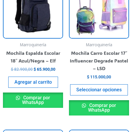
m
va
T
o
m
b
Marroquinería
Marroquinería
c
Mochila Espalda Escolar
Mochila Carro Escolar 17″
o
18″ Azul/Negra – Elf
Influencer Degrade Pastel
t
– LSD
$
82.900,00
$
65.900,00
p
$
115.000,00
p
Agregar al carrito
Seleccionar opciones
Comprar por
WhatsApp
Comprar por
WhatsApp