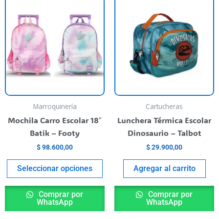
This
product
has
multiple
variants.
The
options
may
be
Marroquinería
Cartucheras
chosen
Mochila Carro Escolar 18″
Lunchera Térmica Escolar
on
Batik – Footy
Dinosaurio – Talbot
the
$
98.600,00
$
29.900,00
product
page
Seleccionar opciones
Agregar al carrito
Comprar por
Comprar por
WhatsApp
WhatsApp