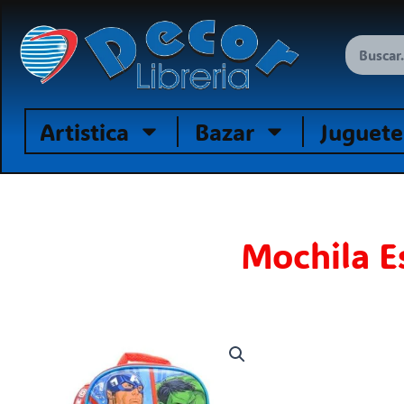
Ir
al
Search
contenido
Artistica
Bazar
Juguete
Mochila E