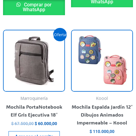
WhatsApp
Comprar por
WhatsApp
Original
Current
T
¡Oferta!
price
price
p
was:
is:
$ 67.500,00.
$ 60.000,00.
h
m
va
T
o
m
b
Marroquinería
Koool
c
Mochila PortaNotebook
Mochila Espalda Jardín 12″
o
Elf Gris Ejecutiva 18″
Dibujos Animados
t
Impermeable – Koool
$
67.500,00
$
60.000,00
p
$
110.000,00