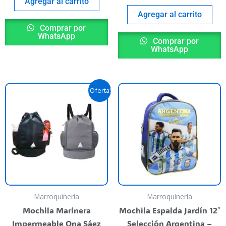
Agregar al carrito
Agregar al carrito
Comprar por
WhatsApp
Comprar por
WhatsApp
Original
Current
This
¡Oferta!
price
price
product
was:
is:
$ 38.900,00.
$ 34.900,00.
has
multiple
variants.
The
options
may
be
Marroquinería
Marroquinería
chosen
Mochila Marinera
Mochila Espalda Jardín 12″
on
Impermeable Ona Sáez
Selección Argentina –