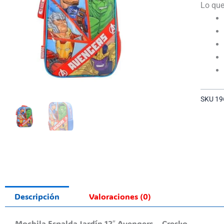
Lo que
SKU
19
Descripción
Valoraciones (0)
Mochila Espalda Jardín 12″ Avengers – Cresko