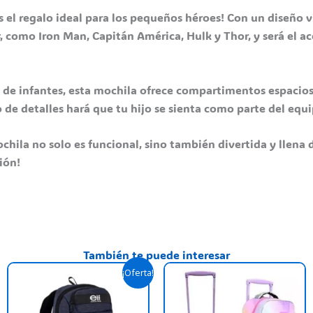
 el regalo ideal para los pequeños héroes! Con un diseño v
, como Iron Man, Capitán América, Hulk y Thor, y será el ac
ín de infantes, esta mochila ofrece compartimentos espacios
de detalles hará que tu hijo se sienta como parte del equ
ochila no solo es funcional, sino también divertida y llena 
ión!
También te puede interesar
Original
Current
T
¡Oferta!
price
price
p
was:
is:
$ 82.900,00.
$ 65.900,00.
h