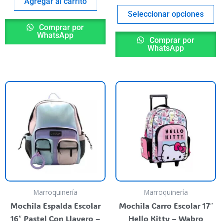
p
Agregar al carrito
Seleccionar opciones
Comprar por
WhatsApp
Comprar por
WhatsApp
Marroquinería
Marroquinería
Mochila Espalda Escolar
Mochila Carro Escolar 17″
16″ Pastel Con Llavero –
Hello Kitty – Wabro