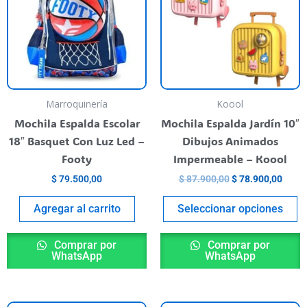
ultiple
m
riants.
va
he
T
ptions
o
ay
m
e
b
Marroquinería
Koool
hosen
c
Mochila Espalda Escolar
Mochila Espalda Jardín 10″
n
o
18″ Basquet Con Luz Led –
Dibujos Animados
he
t
Footy
Impermeable – Koool
roduct
p
$
79.500,00
$
87.900,00
$
78.900,00
age
p
Agregar al carrito
Seleccionar opciones
Comprar por
Comprar por
WhatsApp
WhatsApp