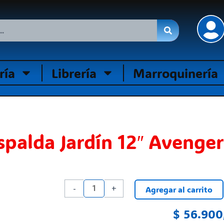
ría
Librería
Marroquinería
spalda Jardín 12″ Avenger
Mochila
-
+
Agregar al carrito
Espalda
Jardín
$
56.900