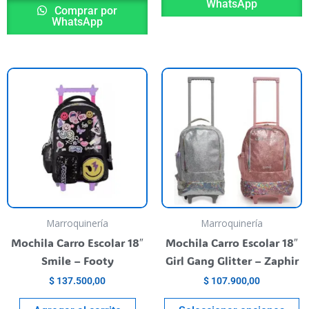
WhatsApp
Comprar por
WhatsApp
his
T
roduct
p
as
h
ultiple
m
riants.
va
he
T
ptions
o
ay
m
e
b
Marroquinería
Marroquinería
hosen
c
Mochila Carro Escolar 18″
Mochila Carro Escolar 18″
n
o
Smile – Footy
Girl Gang Glitter – Zaphir
he
t
$
137.500,00
$
107.900,00
roduct
p