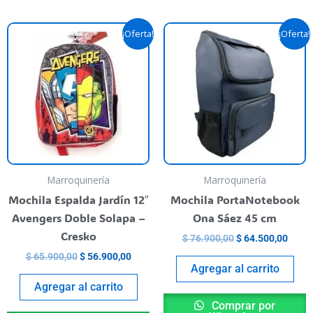
Original
Current
Original
Curre
¡Oferta!
¡Oferta!
price
price
price
price
was:
is:
was:
is:
$ 65.900,00.
$ 56.900,00.
$ 76.900,00.
$ 64.
Marroquinería
Marroquinería
Mochila Espalda Jardín 12″
Mochila PortaNotebook
Avengers Doble Solapa –
Ona Sáez 45 cm
Cresko
$
76.900,00
$
64.500,00
$
65.900,00
$
56.900,00
Agregar al carrito
Agregar al carrito
Comprar por