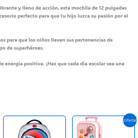
ibrante y lleno de acción, esta mochila de 12 pulgadas
cesorio perfecto para que tu hijo luzca su pasión por el
os para que los niños lleven sus pertenencias de
ipo de superhéroes.
de energía positiva. ¡Haz que cada día escolar sea una
Original
Curre
his
T
¡Oferta!
price
price
roduct
p
was:
is:
as
$ 87.900,00.
$ 78.
h