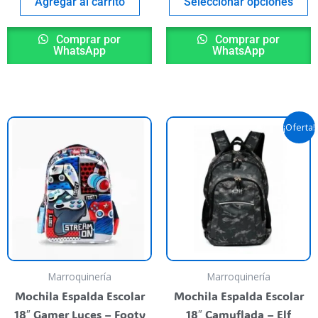
age
p
Agregar al carrito
Seleccionar opciones
Comprar por
Comprar por
WhatsApp
WhatsApp
Original
Curre
¡Oferta!
price
price
was:
is:
$ 67.500,00.
$ 60.
Marroquinería
Marroquinería
Mochila Espalda Escolar
Mochila Espalda Escolar
18″ Gamer Luces – Footy
18″ Camuflada – Elf