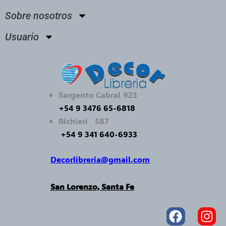
Sobre nosotros
Usuario
Sargento Cabral 923
+54 9 3476 65-6818
Richieri 587
+54 9 341 640-6933
Decorlibreria@gmail.com
San Lorenzo, Santa Fe
Faceboo
In