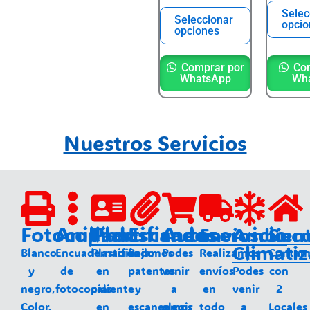
Selec
Seleccionar
opcio
opciones
Comprar por
Com
WhatsApp
Wh
Nuestros Servicios
Fotocopias
Anillados
Plastificados
Escaneos
Autoservicio
Envios
Ambien
Sucu
Climati
Blanco
Encuadernación
Plastificado
Bajamos
Podes
Realizamos
Contam
y
de
en
patentes
venir
envíos
Podes
con
negro,
fotocopias
caliente
y
a
en
venir
2
Color.
en
escaneamos
elegir
todo
a
Locales