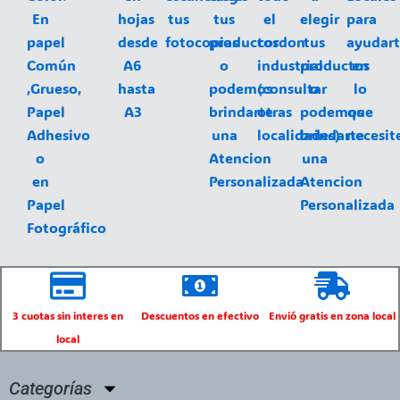
En
hojas
tus
tus
el
elegir
para
papel
desde
fotocopias
productos
cordon
tus
ayudar
Común
A6
o
industrial
productos
en
,Grueso,
hasta
podemos
(consultar
o
lo
Papel
A3
brindarte
otras
podemos
que
Adhesivo
una
localidades)
brindarte
necesit
o
Atencion
una
en
Personalizada
Atencion
Papel
Personalizada
Fotográfico
3 cuotas sin interes en
Descuentos en efectivo
Envió gratis en zona local
local
Categorías