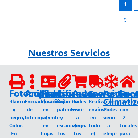
1
9
Nuestros Servicios
Fotocopias
Anillados
Plastificados
Escaneos
Autoservicio
Envios
Ambien
Sucu
Climati
Blanco
Encuadernación
Plastificado
Bajamos
Podes
Realizamos
Contam
y
de
en
patentes
venir
envíos
Podes
con
negro,
fotocopias
caliente
y
a
en
venir
2
Color.
en
escaneamos
elegir
todo
a
Locales
En
hojas
tus
tus
el
elegir
para