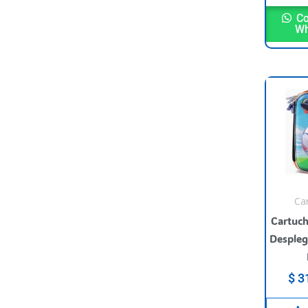
Co
Wh
Ca
Cartuch
Despleg
$
31