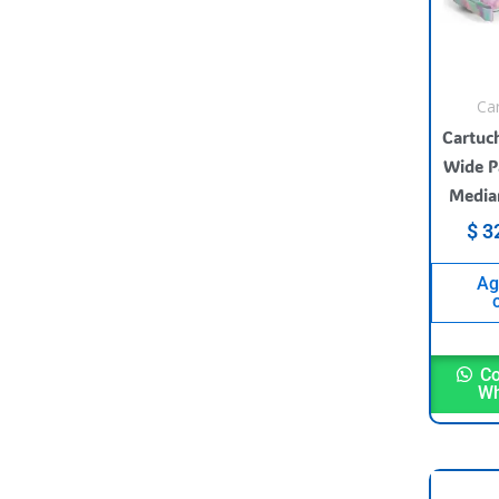
Ca
Cartuc
Wide P
Media
$
32
Ag
Co
Wh