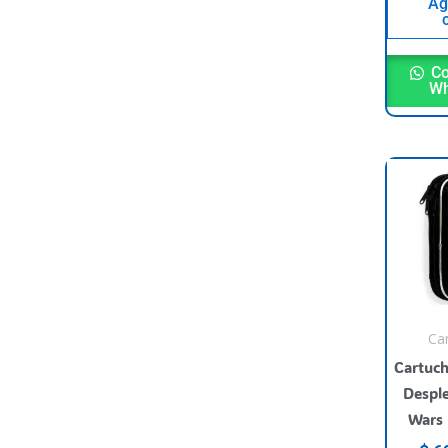
Ag
Co
Wh
Ca
Cartuch
Desple
Wars