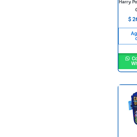
Harry Po
$
26
Ag
Co
Wh