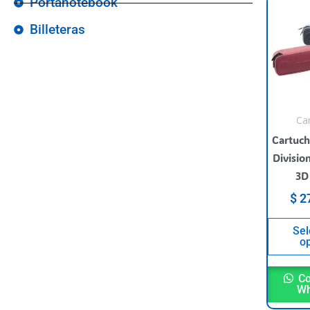
Portanotebook
Billeteras
Ca
Cartuch
Divisio
3D
$
27
Sel
o
Co
Wh