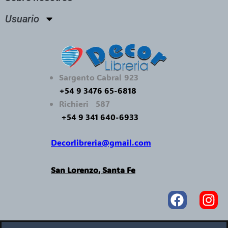
Usuario
Sargento Cabral 923
+54 9 3476 65-6818
Richieri 587
+54 9 341 640-6933
Decorlibreria@gmail.com
San Lorenzo, Santa Fe
Faceboo
In