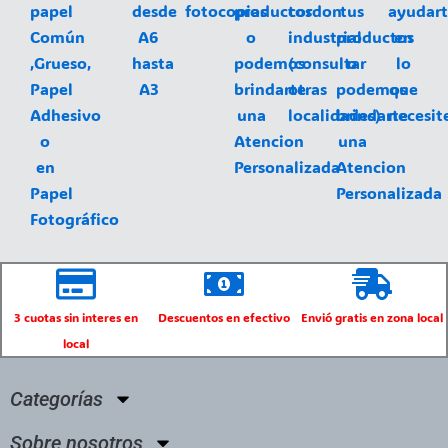
papel
desde
fotocopias
productos
cordon
tus
ayudar
Común
A6
o
industrial
productos
en
,Grueso,
hasta
podemos
(consultar
o
lo
Papel
A3
brindarte
otras
podemos
que
Adhesivo
una
localidades)
brindarte
necesit
o
Atencion
una
en
Personalizada
Atencion
Papel
Personalizada
Fotográfico
3 cuotas sin interes en
Descuentos en efectivo
Envió gratis en zona local
local
Categorías
Sobre nosotros