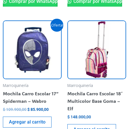
Comprar por WhatsApp
Comprar por WhatsApp
Original
Current
¡Oferta!
price
price
was:
is:
$ 109.900,00.
$ 85.900,00.
Marroquinería
Marroquinería
Mochila Carro Escolar 17”
Mochila Carro Escolar 18″
Spiderman – Wabro
Multicolor Base Goma –
Elf
$
109.900,00
$
85.900,00
$
148.000,00
Agregar al carrito