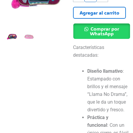
Llama
No
Agregar al carrito
Drama
cantidad
Comprar por
WhatsApp
Características
destacadas:
Diseño llamativo
:
Estampado con
brillos y el mensaje
“Llama No Drama”,
que le da un toque
divertido y fresco.
Práctica y
funcional
: Con un
único cierre, es fácil