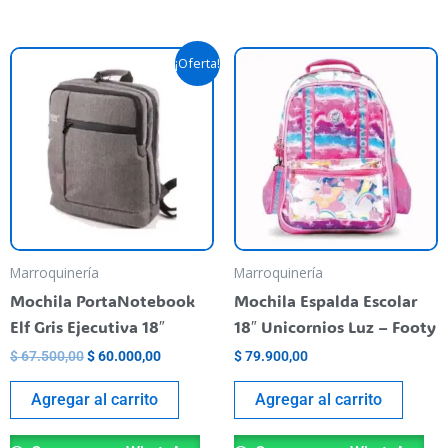
Original
Current
¡Oferta!
price
price
was:
is:
$ 67.500,00.
$ 60.000,00.
Marroquinería
Marroquinería
Mochila PortaNotebook
Mochila Espalda Escolar
Elf Gris Ejecutiva 18″
18″ Unicornios Luz – Footy
$
67.500,00
$
60.000,00
$
79.900,00
Agregar al carrito
Agregar al carrito