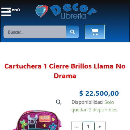
Ir
Menú
al
contenido
Search
Cart
Cartuchera 1 Cierre Brillos Llama No
Drama
$
22.500,00
Cartuchera
Disponibilidad:
Solo
1
quedan 2 disponibles
Cierre
Brillos
-
+