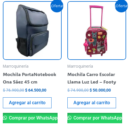
Original
Current
Original
Current
¡Oferta!
¡Oferta!
price
price
price
price
was:
is:
was:
is:
$ 76.900,00.
$ 64.500,00.
$ 74.900,00.
$ 50.000,
Marroquinería
Marroquinería
Mochila PortaNotebook
Mochila Carro Escolar
Ona Sáez 45 cm
Llama Luz Led – Footy
$
76.900,00
$
64.500,00
$
74.900,00
$
50.000,00
Agregar al carrito
Agregar al carrito
Comprar por WhatsApp
Comprar por WhatsApp