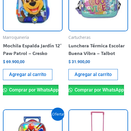
Marroquinería
Cartucheras
Mochila Espalda Jardín 12″
Lunchera Térmica Escolar
Paw Patrol – Cresko
Buena Vibra – Talbot
$
69.900,00
$
31.900,00
Agregar al carrito
Agregar al carrito
Comprar por WhatsApp
Comprar por WhatsApp
Original
Current
¡Oferta!
price
price
was:
is:
$ 119.500,00.
$ 87.900,00.