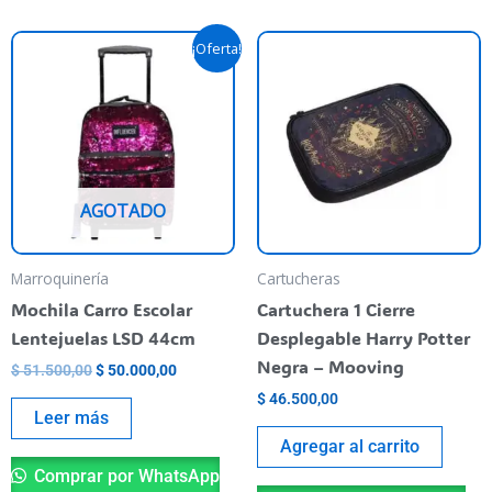
Original
Current
¡Oferta!
price
price
was:
is:
$ 51.500,00.
$ 50.000,00.
AGOTADO
Marroquinería
Cartucheras
Mochila Carro Escolar
Cartuchera 1 Cierre
Lentejuelas LSD 44cm
Desplegable Harry Potter
Negra – Mooving
$
51.500,00
$
50.000,00
$
46.500,00
Leer más
Agregar al carrito
Comprar por WhatsApp