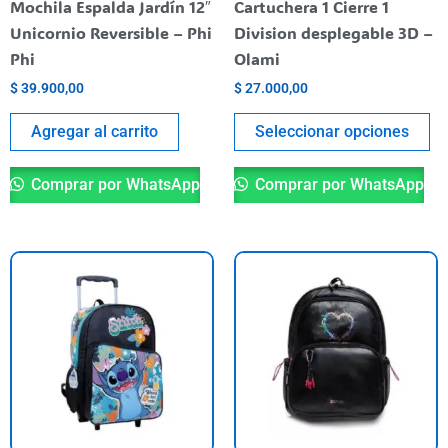
Mochila Espalda Jardín 12″
Cartuchera 1 Cierre 1
o
Unicornio Reversible – Phi
Division desplegable 3D –
th
Phi
Olami
pr
$
39.900,00
$
27.000,00
pa
Agregar al carrito
Seleccionar opciones
Comprar por WhatsApp
Comprar por WhatsApp