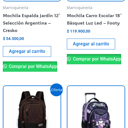
Marroquinería
Marroquinería
Mochila Espalda Jardín 12″
Mochila Carro Escolar 18″
Selección Argentina –
Básquet Luz Led – Footy
Cresko
$
119.900,00
$
54.500,00
Agregar al carrito
Agregar al carrito
Comprar por WhatsApp
Comprar por WhatsApp
Original
Current
¡Oferta!
price
price
was:
is:
$ 76.900,00.
$ 54.900,00.