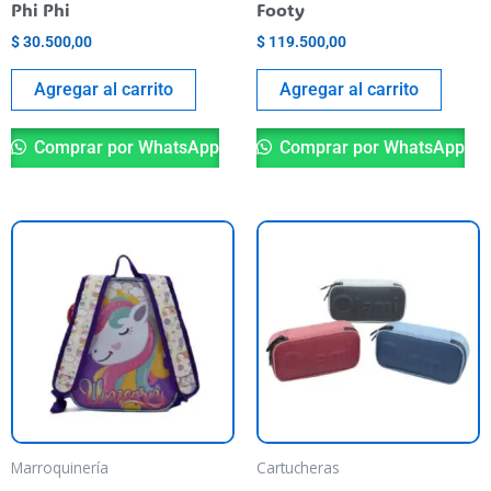
Phi Phi
Footy
$
30.500,00
$
119.500,00
Agregar al carrito
Agregar al carrito
Comprar por WhatsApp
Comprar por WhatsApp
Th
pr
ha
mu
va
T
op
m
be
Marroquinería
Cartucheras
ch