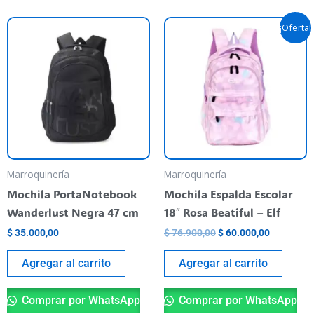
Original
Current
¡Oferta!
price
price
was:
is:
$ 76.900,00.
$ 60.000,
Marroquinería
Marroquinería
Mochila PortaNotebook
Mochila Espalda Escolar
Wanderlust Negra 47 cm
18″ Rosa Beatiful – Elf
$
35.000,00
$
76.900,00
$
60.000,00
Agregar al carrito
Agregar al carrito
Comprar por WhatsApp
Comprar por WhatsApp