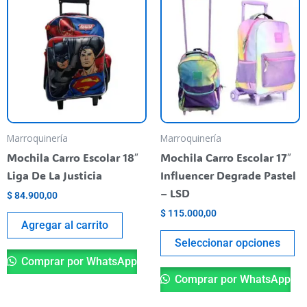
pr
ha
mu
va
T
op
m
be
Marroquinería
Marroquinería
ch
Mochila Carro Escolar 18″
Mochila Carro Escolar 17″
o
Liga De La Justicia
Influencer Degrade Pastel
th
– LSD
$
84.900,00
pr
$
115.000,00
pa
Agregar al carrito
Seleccionar opciones
Comprar por WhatsApp
Comprar por WhatsApp