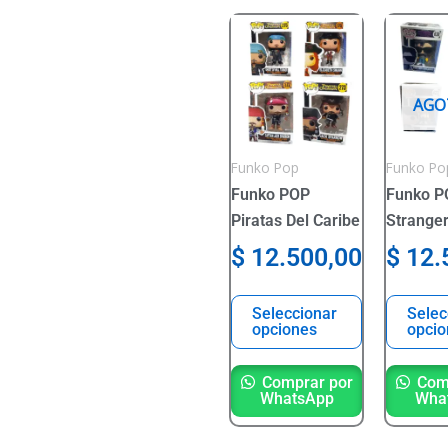
Este
Este
producto
product
tiene
tiene
varias
varias
AGO
variantes.
variante
Las
Las
Funko Pop
Funko Po
opciones
opcione
Funko POP
Funko P
se
se
Piratas Del Caribe
Stranger
pueden
pueden
$
12.500,00
$
12.
elegir
elegir
en
en
la
la
Seleccionar
Selec
opciones
opcio
página
página
del
del
Comprar por
Comp
producto
product
WhatsApp
Wha