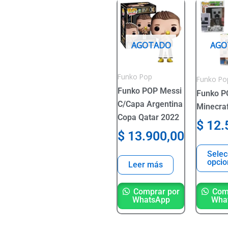
Este
product
tiene
varias
AGOTADO
AGO
variante
Las
Funko Pop
Funko Po
opcione
Funko POP Messi
Funko P
se
C/Capa Argentina
Minecra
pueden
Copa Qatar 2022
$
12.
elegir
$
13.900,00
en
la
Selec
opcio
página
Leer más
del
product
Comprar por
Comp
WhatsApp
Wha