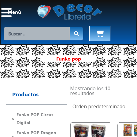
Ir
al
Menú
contenido
Search
Cart
Funko pop
Mostrando los 10
resultados
Productos
Funko POP Circus
Digital
Este
Este
Funko POP Dragon
producto
product