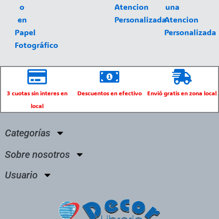
o
Atencion
una
en
Personalizada
Atencion
Papel
Personalizada
Fotográfico
3 cuotas sin interes en
Descuentos en efectivo
Envió gratis en zona local
local
Categorías
Sobre nosotros
Usuario