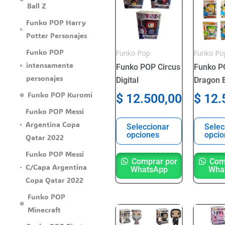
Ball Z
tiene
tiene
varias
varias
Funko POP Harry
variantes.
variante
Potter Personajes
Las
Las
Funko POP
Funko Pop
Funko Po
opciones
opcione
intensamente
Funko POP Circus
Funko P
se
se
personajes
Digital
Dragon B
pueden
pueden
Funko POP Kuromi
$
12.500,00
$
12.
elegir
elegir
Funko POP Messi
en
en
Argentina Copa
la
la
Seleccionar
Selec
opciones
opcio
Qatar 2022
página
página
del
del
Funko POP Messi
Comprar por
Comp
producto
product
C/Capa Argentina
WhatsApp
Wha
Copa Qatar 2022
Funko POP
Minecraft
Este
Este
producto
product