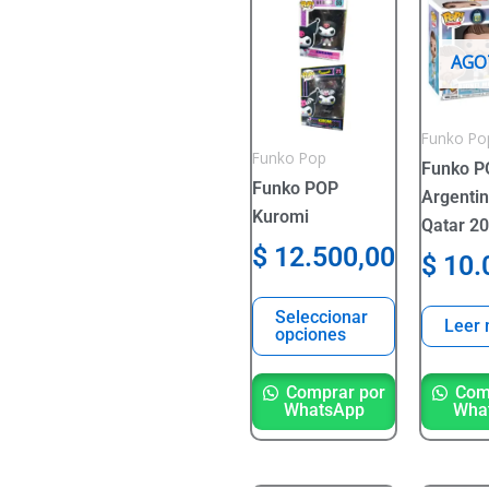
Este
producto
tiene
AGO
varias
variantes.
Funko Po
Las
Funko Pop
Funko P
opciones
Funko POP
Argenti
se
Kuromi
Qatar 2
pueden
$
12.500,00
elegir
$
10.
en
la
Seleccionar
Leer
opciones
página
del
Comp
Comprar por
producto
Wha
WhatsApp