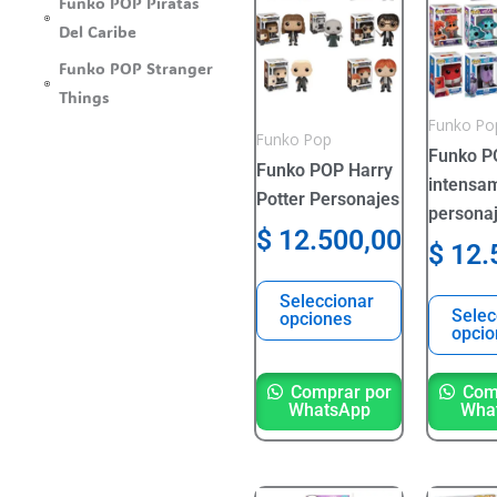
Funko POP Piratas
tiene
tiene
Del Caribe
varias
varias
Funko POP Stranger
variantes.
variante
Things
Las
Las
Funko Po
Funko Pop
opciones
opcione
Funko P
se
se
Funko POP Harry
intensa
pueden
pueden
Potter Personajes
persona
elegir
elegir
$
12.500,00
$
12.
en
en
la
la
Seleccionar
página
página
Selec
opciones
opcio
del
del
producto
product
Comprar por
Comp
WhatsApp
Wha