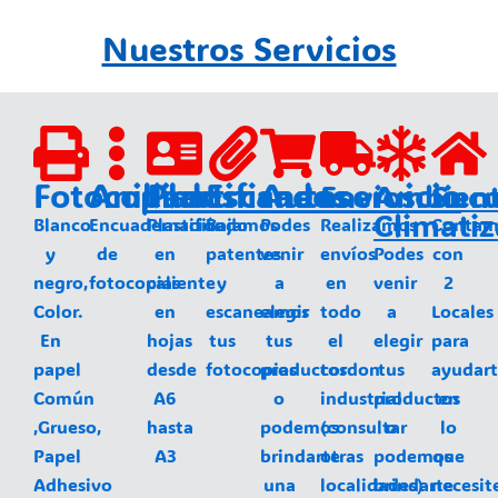
Nuestros Servicios
Fotocopias
Anillados
Plastificados
Escaneos
Autoservicio
Envios
Ambien
Sucu
Climati
Blanco
Encuadernación
Plastificado
Bajamos
Podes
Realizamos
Contam
y
de
en
patentes
venir
envíos
Podes
con
negro,
fotocopias
caliente
y
a
en
venir
2
Color.
en
escaneamos
elegir
todo
a
Locales
En
hojas
tus
tus
el
elegir
para
papel
desde
fotocopias
productos
cordon
tus
ayudar
Común
A6
o
industrial
productos
en
,Grueso,
hasta
podemos
(consultar
o
lo
Papel
A3
brindarte
otras
podemos
que
Adhesivo
una
localidades)
brindarte
necesit