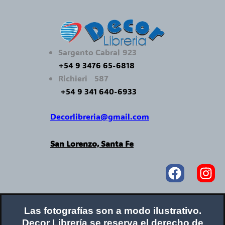
Sargento Cabral 923
+54 9 3476 65-6818
Richieri 587
+54 9 341 640-6933
Decorlibreria@gmail.com
San Lorenzo, Santa Fe
Faceboo
In
Las fotografías son a modo ilustrativo.
Decor Librería se reserva el derecho de