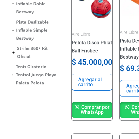
Inflable Doble
Bestway
Pista Deslizable
Inflable Simple
Aire Libre
Aire Libre
Bestway
Pista De
Pelota Disco Phlat
Strike 360° Kit
Inflable
Ball Frisbee
Oficial
Bestway
$
45.000,00
Tenis Giratorio
$
69.
Tenisol Juego Playa
Agregar al
Paleta Pelota
carrito
Agreg
carrit
Comprar por
Com
WhatsApp
Wh