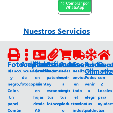
Comprar por
WhatsApp
Nuestros Servicios
Fotocopias
Anillados
Plastificados
Escaneos
Autoservicio
Envios
Ambien
Sucu
Climati
Blanco
Encuadernación
Plastificado
Bajamos
Podes
Realizamos
Contam
y
de
en
patentes
venir
envíos
Podes
con
negro,
fotocopias
caliente
y
a
en
venir
2
Color.
en
escaneamos
elegir
todo
a
Locales
En
hojas
tus
tus
el
elegir
para
papel
desde
fotocopias
productos
cordon
tus
ayudar
Común
A6
o
industrial
productos
en