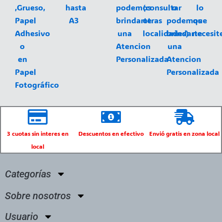
,Grueso,
hasta
podemos
(consultar
o
lo
Papel
A3
brindarte
otras
podemos
que
Adhesivo
una
localidades)
brindarte
necesit
o
Atencion
una
en
Personalizada
Atencion
Papel
Personalizada
Fotográfico
3 cuotas sin interes en
Descuentos en efectivo
Envió gratis en zona local
local
Categorías
Sobre nosotros
Usuario