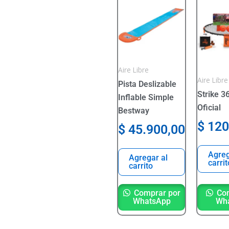
Aire Libre
Aire Libre
Pista Deslizable
Strike 36
Inflable Simple
Oficial
Bestway
$
120
$
45.900,00
Agreg
Agregar al
carrit
carrito
Comprar por
Com
WhatsApp
Wh