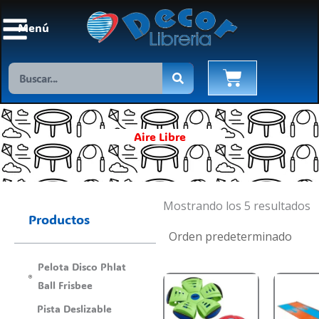
Ir
al
Menú
contenido
Search
Cart
Aire Libre
Mostrando los 5 resultados
Productos
Pelota Disco Phlat
Ball Frisbee
Pista Deslizable