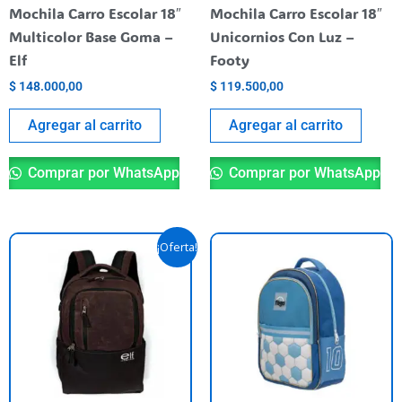
Mochila Carro Escolar 18″
Mochila Carro Escolar 18″
Multicolor Base Goma –
Unicornios Con Luz –
Elf
Footy
$
148.000,00
$
119.500,00
Agregar al carrito
Agregar al carrito
Comprar por WhatsApp
Comprar por WhatsApp
El
El
¡Oferta!
precio
precio
original
actual
era:
es:
$ 76.900,00.
$ 54.900,00.