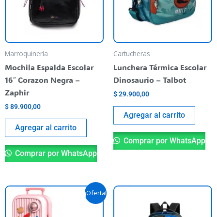
Marroquinería
Cartucheras
Mochila Espalda Escolar
Lunchera Térmica Escolar
16″ Corazon Negra –
Dinosaurio – Talbot
Zaphir
$
29.900,00
$
89.900,00
Agregar al carrito
Agregar al carrito
Comprar por WhatsApp
Comprar por WhatsApp
El
El
Este
¡Oferta!
precio
precio
producto
original
actual
era:
es:
tiene