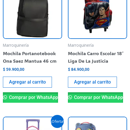
Marroquinería
Marroquinería
Mochila Portanotebook
Mochila Carro Escolar 18″
Ona Saez Mantua 46 cm
Liga De La Justicia
$
59.900,00
$
84.900,00
Agregar al carrito
Agregar al carrito
Comprar por WhatsApp
Comprar por WhatsApp
El
El
Es
¡Oferta!
precio
precio
pr
original
actual