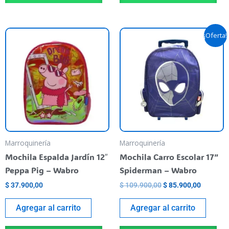
El
El
¡Oferta!
precio
precio
original
actual
era:
es:
$ 109.900,00.
$ 85.900
Marroquinería
Marroquinería
Mochila Espalda Jardín 12″
Mochila Carro Escolar 17”
Peppa Pig – Wabro
Spiderman – Wabro
$
37.900,00
$
109.900,00
$
85.900,00
Agregar al carrito
Agregar al carrito