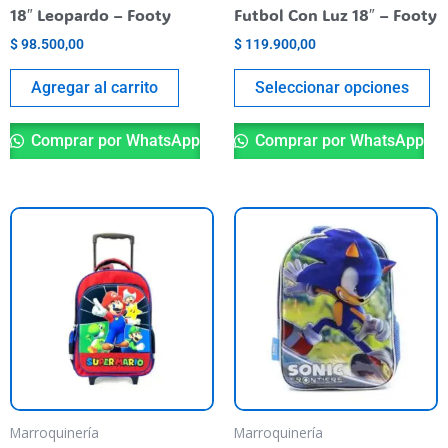
en
18″ Leopardo – Footy
Futbol Con Luz 18″ – Footy
la
$
98.500,00
$
119.900,00
pá
de
Agregar al carrito
Seleccionar opciones
pr
Comprar por WhatsApp
Comprar por WhatsApp
Marroquinería
Marroquinería