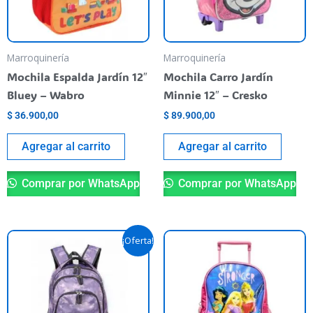
Marroquinería
Marroquinería
Mochila Espalda Jardín 12″
Mochila Carro Jardín
Bluey – Wabro
Minnie 12″ – Cresko
$
36.900,00
$
89.900,00
Agregar al carrito
Agregar al carrito
Comprar por WhatsApp
Comprar por WhatsApp
El
El
¡Oferta!
precio
precio
original
actual
era:
es:
$ 75.900,00.
$ 60.000,00.