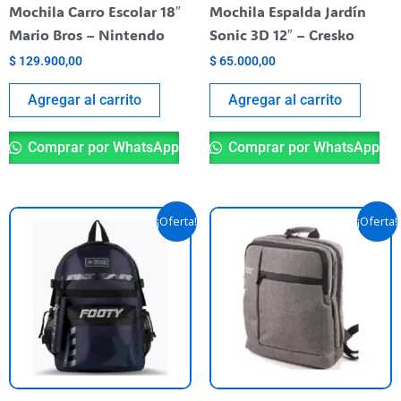
Mochila Carro Escolar 18″
Mochila Espalda Jardín
Mario Bros – Nintendo
Sonic 3D 12″ – Cresko
$
129.900,00
$
65.000,00
Agregar al carrito
Agregar al carrito
Comprar por WhatsApp
Comprar por WhatsApp
El
El
El
El
¡Oferta!
¡Oferta!
precio
precio
precio
precio
original
actual
original
actual
era:
es:
era:
es:
$ 94.500,00.
$ 84.500,00.
$ 67.500,00.
$ 60.000,