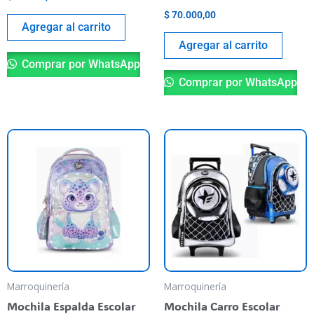
$
70.000,00
Agregar al carrito
Agregar al carrito
Comprar por WhatsApp
Comprar por WhatsApp
Es
pr
ti
va
va
La
op
se
pu
Marroquinería
Marroquinería
el
Mochila Espalda Escolar
Mochila Carro Escolar