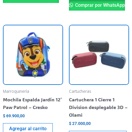
Comprar por WhatsApp
Es
pr
ti
va
va
La
op
se
pu
Marroquinería
Cartucheras
el
Mochila Espalda Jardín 12″
Cartuchera 1 Cierre 1
en
Paw Patrol – Cresko
Division desplegable 3D –
la
Olami
$
69.900,00
pá
$
27.000,00
de
Agregar al carrito