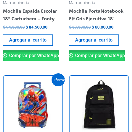
Marroquinería
Marroquinería
Mochila Espalda Escolar
Mochila PortaNotebook
18” Cartuchera – Footy
Elf Gris Ejecutiva 18″
$
94.500,00
$
84.500,00
$
67.500,00
$
60.000,00
Agregar al carrito
Agregar al carrito
Comprar por WhatsApp
Comprar por WhatsApp
El
El
¡Oferta!
precio
precio
original
actual
era:
es:
$ 119.500,00.
$ 87.900,00.