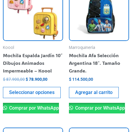
$ 87.900,00.
$ 78.900,00.
varias
variantes.
Las
opciones
se
pueden
Koool
Marroquinería
elegir
Mochila Espalda Jardín 10″
Mochila Afa Selección
en
Dibujos Animados
Argentina 18″. Tamaño
la
Impermeable – Koool
Grande.
página
$
87.900,00
$
78.900,00
$
114.500,00
del
producto
Seleccionar opciones
Agregar al carrito
Comprar por WhatsApp
Comprar por WhatsApp