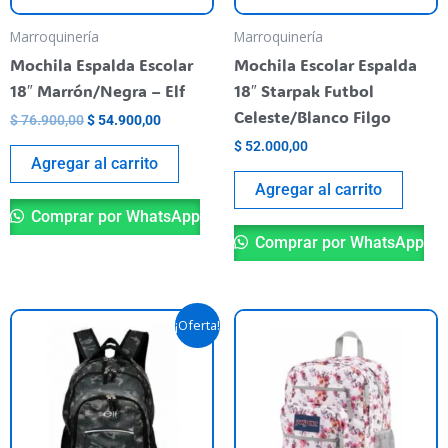
Marroquinería
Marroquinería
Mochila Espalda Escolar
Mochila Escolar Espalda
18″ Marrón/Negra – Elf
18″ Starpak Futbol
Celeste/Blanco Filgo
$
76.900,00
$
54.900,00
$
52.000,00
Agregar al carrito
Agregar al carrito
Comprar por WhatsApp
Comprar por WhatsApp
El
El
¡Oferta!
precio
precio
original
actual
era:
es:
$ 67.500,00.
$ 60.000,00.