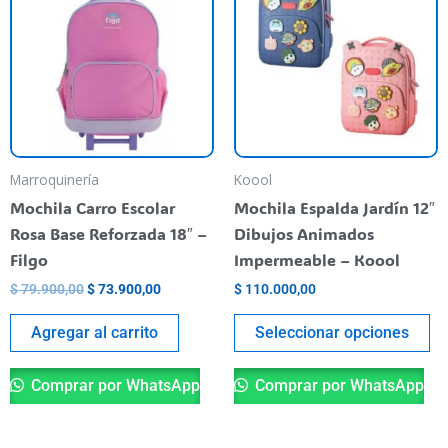
era:
es:
ti
$ 79.900,00.
$ 73.900,00.
va
va
La
op
se
pu
Marroquinería
Koool
el
Mochila Carro Escolar
Mochila Espalda Jardín 12″
en
Rosa Base Reforzada 18″ –
Dibujos Animados
la
Filgo
Impermeable – Koool
pá
$
79.900,00
$
73.900,00
$
110.000,00
de
pr
Agregar al carrito
Seleccionar opciones
Comprar por WhatsApp
Comprar por WhatsApp