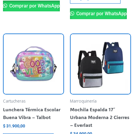
Comprar por WhatsApp
Comprar por WhatsApp
Es
pr
ti
va
va
La
op
se
pu
Cartucheras
Marroquinería
el
Lunchera Térmica Escolar
Mochila Espalda 17″
en
Buena Vibra – Talbot
Urbana Moderna 2 Cierres
la
– Everlast
$
31.900,00
pá
$
34.900,00