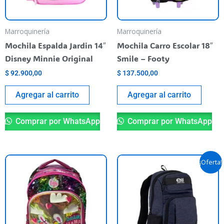
Marroquinería
Marroquinería
Mochila Espalda Jardin 14″
Mochila Carro Escolar 18″
Disney Minnie Original
Smile – Footy
$
92.900,00
$
137.500,00
Agregar al carrito
Agregar al carrito
Comprar por WhatsApp
Comprar por WhatsApp
El
El
¡Oferta!
precio
precio
original
actual
era:
es:
$ 82.900,00.
$ 65.900,