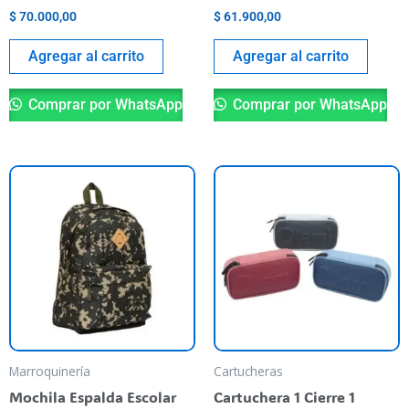
$
70.000,00
$
61.900,00
Agregar al carrito
Agregar al carrito
Comprar por WhatsApp
Comprar por WhatsApp
Es
pr
ti
va
va
La
op
se
pu
Marroquinería
Cartucheras
el
Mochila Espalda Escolar
Cartuchera 1 Cierre 1