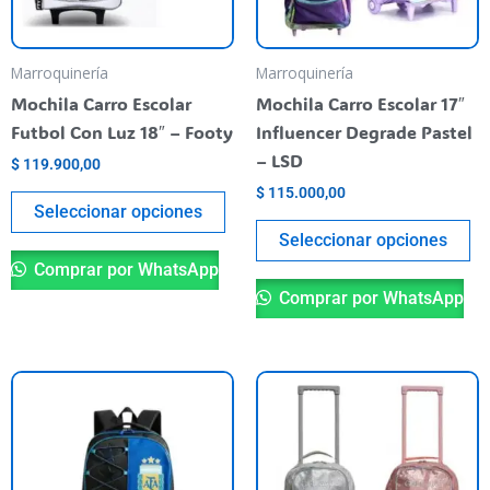
opciones
op
se
se
pueden
pu
Marroquinería
Marroquinería
elegir
el
Mochila Carro Escolar
Mochila Carro Escolar 17″
en
en
Futbol Con Luz 18″ – Footy
Influencer Degrade Pastel
la
la
– LSD
$
119.900,00
página
pá
$
115.000,00
del
de
Seleccionar opciones
producto
pr
Seleccionar opciones
Comprar por WhatsApp
Comprar por WhatsApp
Es
pr
ti
va