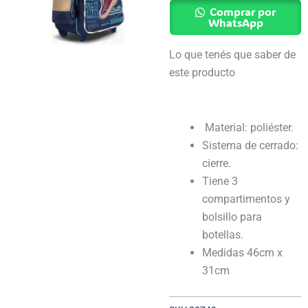
Dino
Comprar por
Transformer
WhatsApp
Con
Lo que tenés que saber de
Luz
este producto
-
Footy
cantidad
Material: poliéster.
Sistema de cerrado:
cierre.
Tiene 3
compartimentos y
bolsillo para
botellas.
Medidas 46cm x
31cm