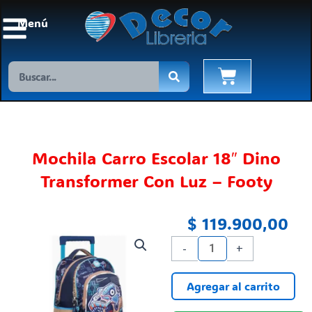
Ir
Menú
al
contenido
Search
Cart
Mochila Carro Escolar 18″ Dino
Transformer Con Luz – Footy
$
119.900,00
Mochila
-
+
Carro
Escolar
Agregar al carrito
18"