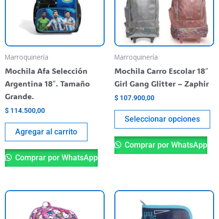
va
La
op
se
pu
Marroquinería
Marroquinería
el
Mochila Afa Selección
Mochila Carro Escolar 18″
en
Argentina 18″. Tamaño
Girl Gang Glitter – Zaphir
la
Grande.
$
107.900,00
pá
$
114.500,00
de
Seleccionar opciones
pr
Agregar al carrito
Comprar por WhatsApp
Comprar por WhatsApp