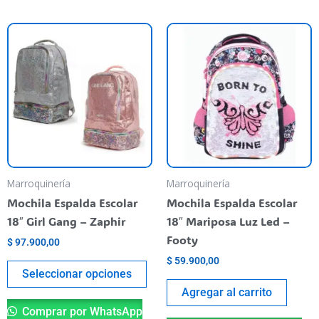
Este
producto
tiene
varias
variantes.
Las
opciones
se
pueden
Marroquinería
Marroquinería
elegir
Mochila Espalda Escolar
Mochila Espalda Escolar
en
18″ Girl Gang – Zaphir
18″ Mariposa Luz Led –
la
Footy
$
97.900,00
página
$
59.900,00
del
Seleccionar opciones
producto
Agregar al carrito
Comprar por WhatsApp