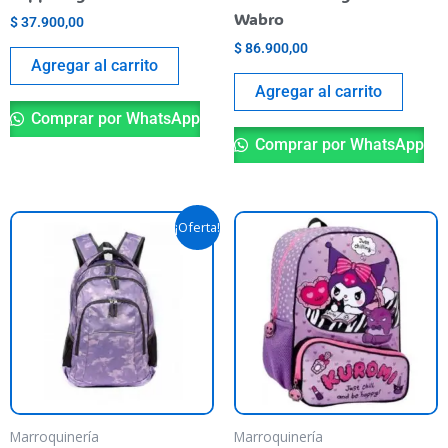
Wabro
$
37.900,00
$
86.900,00
Agregar al carrito
Agregar al carrito
Comprar por WhatsApp
Comprar por WhatsApp
El
El
¡Oferta!
precio
precio
original
actual
era:
es:
$ 75.900,00.
$ 60.000,00.
Marroquinería
Marroquinería