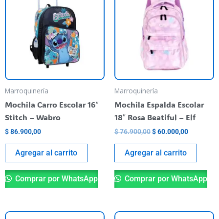
original
actual
era:
es:
$ 76.900,00.
$ 60.000,
Marroquinería
Marroquinería
Mochila Carro Escolar 16″
Mochila Espalda Escolar
Stitch – Wabro
18″ Rosa Beatiful – Elf
$
86.900,00
$
76.900,00
$
60.000,00
Agregar al carrito
Agregar al carrito
Comprar por WhatsApp
Comprar por WhatsApp