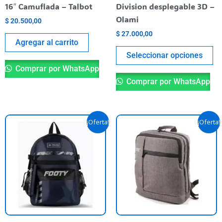
en
16″ Camuflada – Talbot
Division desplegable 3D –
la
Olami
$
20.500,00
pá
$
27.000,00
de
Agregar al carrito
pr
Seleccionar opciones
Comprar por WhatsApp
Comprar por WhatsApp
El
El
El
El
¡Oferta!
¡Oferta!
precio
precio
precio
precio
original
actual
original
actual
era:
es:
era:
es:
$ 94.500,00.
$ 84.500,00.
$ 67.500,00.
$ 60.000,