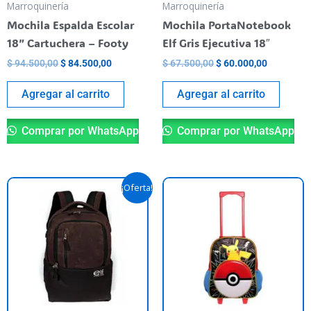
Marroquinería
Marroquinería
Mochila Espalda Escolar
Mochila PortaNotebook
18” Cartuchera – Footy
Elf Gris Ejecutiva 18″
$
94.500,00
$
84.500,00
$
67.500,00
$
60.000,00
Agregar al carrito
Agregar al carrito
Comprar por WhatsApp
Comprar por WhatsApp
El
El
¡Oferta!
precio
precio
original
actual
era:
es:
$ 76.900,00.
$ 54.900,00.