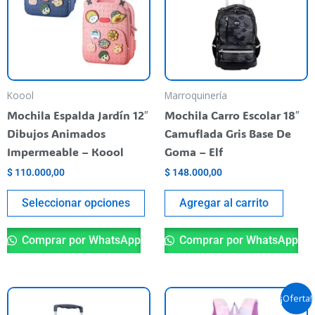
varias
variantes.
Las
opciones
se
pueden
Koool
Marroquinería
elegir
Mochila Espalda Jardín 12″
Mochila Carro Escolar 18″
en
Dibujos Animados
Camuflada Gris Base De
la
Impermeable – Koool
Goma – Elf
página
$
110.000,00
$
148.000,00
del
producto
Seleccionar opciones
Agregar al carrito
Comprar por WhatsApp
Comprar por WhatsApp
El
El
¡Oferta!
precio
precio