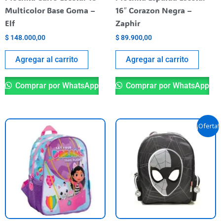
Multicolor Base Goma –
16″ Corazon Negra –
Elf
Zaphir
$
148.000,00
$
89.900,00
Agregar al carrito
Agregar al carrito
Comprar por WhatsApp
Comprar por WhatsApp
El
El
¡Oferta!
precio
precio
original
actual
era:
es:
$ 79.900,00.
$ 64.900,