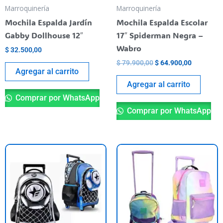
Marroquinería
Marroquinería
Mochila Espalda Jardín
Mochila Espalda Escolar
Gabby Dollhouse 12″
17″ Spiderman Negra –
Wabro
$
32.500,00
$
79.900,00
$
64.900,00
Agregar al carrito
Agregar al carrito
Comprar por WhatsApp
Comprar por WhatsApp
Este
Es
producto
pr
tiene
ti
varias
va
variantes.
va
Las
La