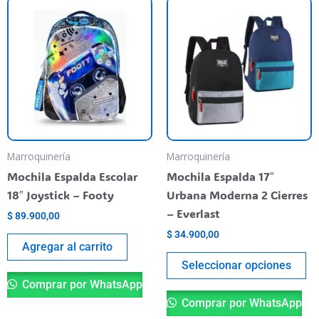
Es
pr
ti
va
va
La
op
se
pu
Marroquinería
Marroquinería
el
Mochila Espalda Escolar
Mochila Espalda 17″
en
18″ Joystick – Footy
Urbana Moderna 2 Cierres
la
– Everlast
$
89.900,00
pá
$
34.900,00
de
Agregar al carrito
pr
Seleccionar opciones
Comprar por WhatsApp
Comprar por WhatsApp