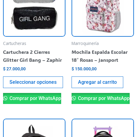
varias
variantes.
Las
opciones
se
pueden
Cartucheras
Marroquinería
elegir
Cartuchera 2 Cierres
Mochila Espalda Escolar
en
Glitter Girl Bang – Zaphir
18″ Rosas – Jansport
la
$
27.000,00
$
150.000,00
página
del
Seleccionar opciones
Agregar al carrito
producto
Comprar por WhatsApp
Comprar por WhatsApp