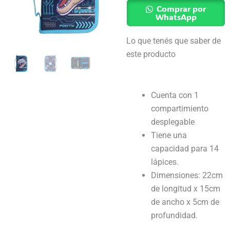
Dinosaurio
Comprar por
Transformer
WhatsApp
-
Lo que tenés que saber de
Footy
este producto
cantidad
Cuenta con 1
compartimiento
desplegable
Tiene una
capacidad para 14
lápices.
Dimensiones: 22cm
de longitud x 15cm
de ancho x 5cm de
profundidad.