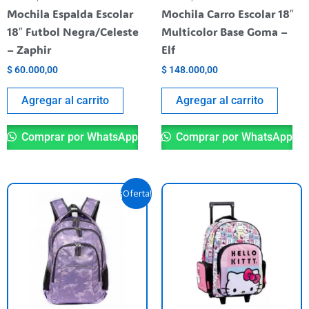
Mochila Espalda Escolar
Mochila Carro Escolar 18″
18″ Futbol Negra/Celeste
Multicolor Base Goma –
– Zaphir
Elf
$
60.000,00
$
148.000,00
Agregar al carrito
Agregar al carrito
Comprar por WhatsApp
Comprar por WhatsApp
El
El
¡Oferta!
precio
precio
original
actual
era:
es:
$ 75.900,00.
$ 60.000,00.