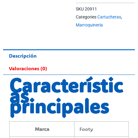
SKU
20911
Categories
Cartucheras
,
Marroquinería
Descripción
Valoraciones (0)
Característic
as
principales
Marca
Footy