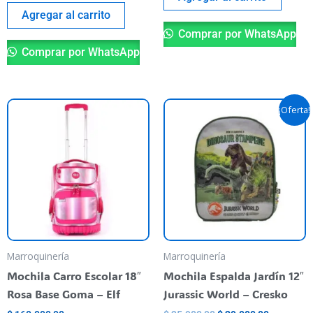
Agregar al carrito
Comprar por WhatsApp
Comprar por WhatsApp
El
El
¡Oferta!
precio
precio
original
actual
era:
es:
$ 35.900,00.
$ 29.000,
Marroquinería
Marroquinería
Mochila Carro Escolar 18″
Mochila Espalda Jardín 12″
Rosa Base Goma – Elf
Jurassic World – Cresko