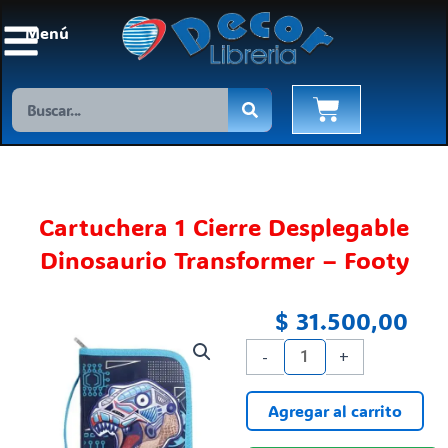
Ir
Menú
al
contenido
Search
Cart
Cartuchera 1 Cierre Desplegable
Dinosaurio Transformer – Footy
$
31.500,00
Cartuchera
-
+
1
Cierre
Agregar al carrito
Desplegable