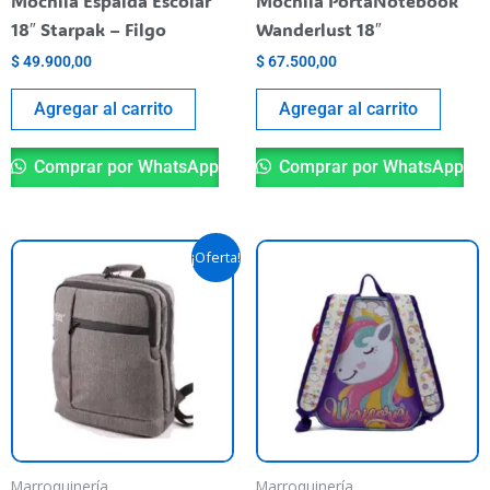
Mochila Espalda Escolar
Mochila PortaNotebook
18″ Starpak – Filgo
Wanderlust 18″
$
49.900,00
$
67.500,00
Agregar al carrito
Agregar al carrito
Comprar por WhatsApp
Comprar por WhatsApp
El
El
¡Oferta!
precio
precio
original
actual
era:
es:
$ 67.500,00.
$ 60.000,00.
Marroquinería
Marroquinería