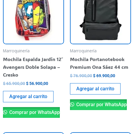
era:
es:
era:
es:
$ 65.900,00.
$ 56.900,00.
$ 76.900,00.
$ 69.900,
Marroquinería
Marroquinería
Mochila Espalda Jardín 12″
Mochila Portanotebook
Avengers Doble Solapa –
Premium Ona Sáez 44 cm
Cresko
$
76.900,00
$
69.900,00
$
65.900,00
$
56.900,00
Agregar al carrito
Agregar al carrito
Comprar por WhatsApp
Comprar por WhatsApp