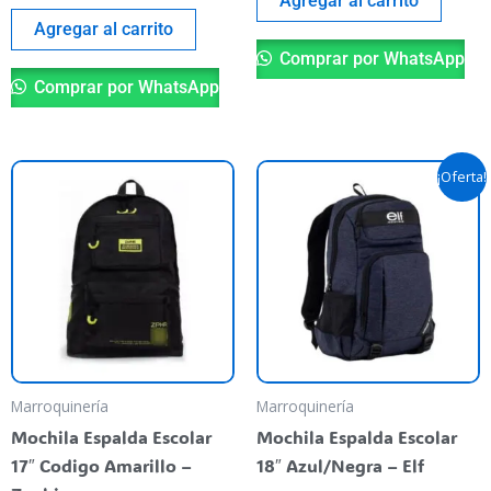
Agregar al carrito
Agregar al carrito
Comprar por WhatsApp
Comprar por WhatsApp
El
El
¡Oferta!
precio
precio
original
actual
era:
es:
$ 82.900,00.
$ 65.900,
Marroquinería
Marroquinería
Mochila Espalda Escolar
Mochila Espalda Escolar
17″ Codigo Amarillo –
18″ Azul/Negra – Elf