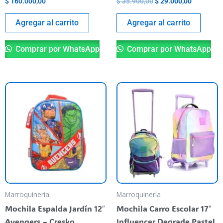
$
160.000,00
$
35.900,00
$
29.000,00
Agregar al carrito
Agregar al carrito
Comprar por WhatsApp
Comprar por WhatsApp
Es
pr
ti
va
va
La
op
se
pu
Marroquinería
Marroquinería
el
Mochila Espalda Jardín 12″
Mochila Carro Escolar 17″
en
Avengers – Cresko
Influencer Degrade Pastel