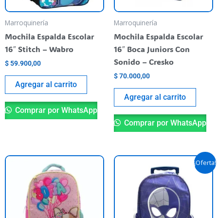
Marroquinería
Marroquinería
Mochila Espalda Escolar
Mochila Espalda Escolar
16″ Stitch – Wabro
16″ Boca Juniors Con
Sonido – Cresko
$
59.900,00
$
70.000,00
Agregar al carrito
Agregar al carrito
Comprar por WhatsApp
Comprar por WhatsApp
El
El
¡Oferta!
precio
precio
original
actual
era:
es:
$ 109.900,00.
$ 85.900