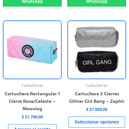
WhatsApp
WhatsApp
T
p
h
m
va
T
o
m
b
Cartucheras
Cartucheras
c
Cartuchera Rectangular 1
Cartuchera 2 Cierres
o
Cierre Rosa/Celeste –
Glitter Girl Bang – Zaphir
t
Mooving
$
27.000,00
p
$
21.700,00
p
Seleccionar opciones