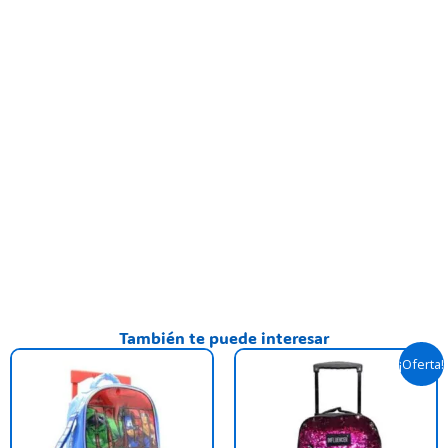
También te puede interesar
Original
Curre
¡Oferta!
price
price
was:
is:
$ 51.500,00.
$ 50.