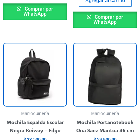
Agregar al carrito
Comprar por
WhatsApp
Comprar por
WhatsApp
Marroquinería
Marroquinería
Mochila Espalda Escolar
Mochila Portanotebook
Negra Keiway – Filgo
Ona Saez Mantua 46 cm
$
23.500,00
$
59.900,00