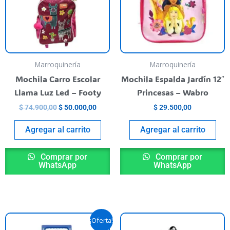
Marroquinería
Marroquinería
Mochila Carro Escolar
Mochila Espalda Jardín 12″
Llama Luz Led – Footy
Princesas – Wabro
$
74.900,00
$
50.000,00
$
29.500,00
Agregar al carrito
Agregar al carrito
Comprar por
Comprar por
WhatsApp
WhatsApp
Original
Current
¡Oferta!
price
price