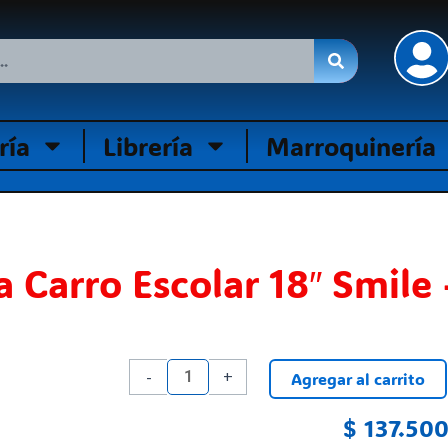
ría
Librería
Marroquinería
 Carro Escolar 18″ Smile
Mochila
-
+
Agregar al carrito
Carro
Escolar
$
137.500