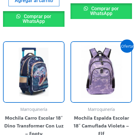
Agregar al carrito
Comprar por
WhatsApp
Comprar por
WhatsApp
Original
Curre
his
¡Oferta!
price
price
roduct
was:
is:
as
$ 75.900,00.
$ 60.
ultiple
riants.
he
ptions
ay
e
Marroquinería
Marroquinería
hosen
Mochila Carro Escolar 18″
Mochila Espalda Escolar
n
Dino Transformer Con Luz
18″ Camuflada Violeta –
he
– Footy
Elf