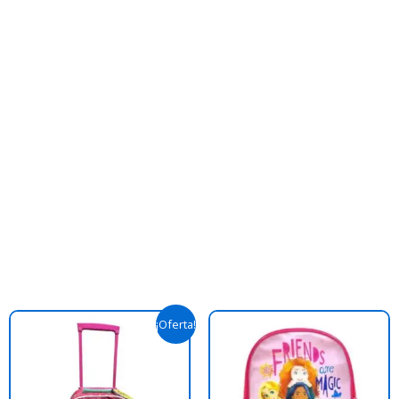
nt
Original
Current
¡Oferta!
price
price
was:
is:
000,00.
$ 74.900,00.
$ 50.000,00.