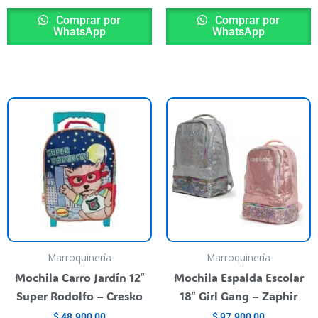
Comprar por
Comprar por
WhatsApp
WhatsApp
T
p
h
m
va
T
o
m
b
Marroquinería
Marroquinería
c
Mochila Carro Jardín 12″
Mochila Espalda Escolar
o
Super Rodolfo – Cresko
18″ Girl Gang – Zaphir
t
$
48.900,00
$
97.900,00