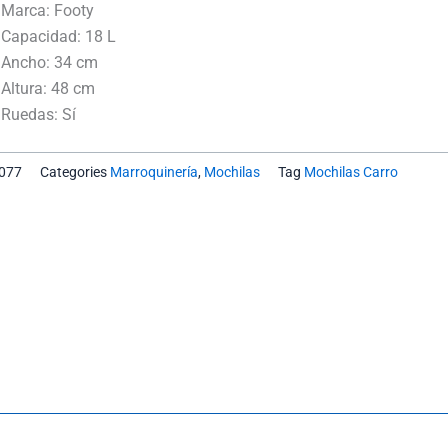
18"
Marca:
Footy
Smile
Capacidad:
18 L
-
Ancho:
34 cm
Footy
Altura:
48 cm
cantidad
Ruedas:
Sí
077
Categories
Marroquinería
,
Mochilas
Tag
Mochilas Carro