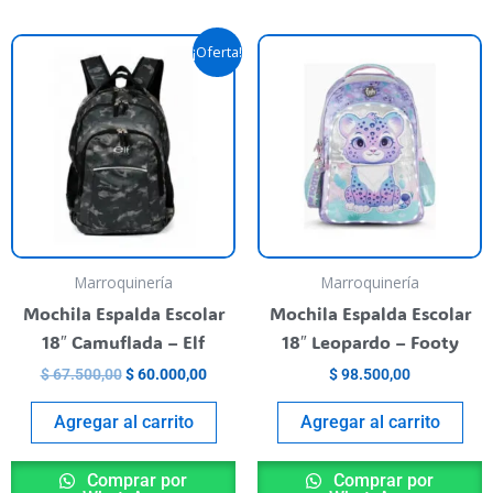
Original
Current
¡Oferta!
price
price
was:
is:
$ 67.500,00.
$ 60.000,00.
Marroquinería
Marroquinería
Mochila Espalda Escolar
Mochila Espalda Escolar
18″ Camuflada – Elf
18″ Leopardo – Footy
$
67.500,00
$
60.000,00
$
98.500,00
Agregar al carrito
Agregar al carrito
Comprar por
Comprar por