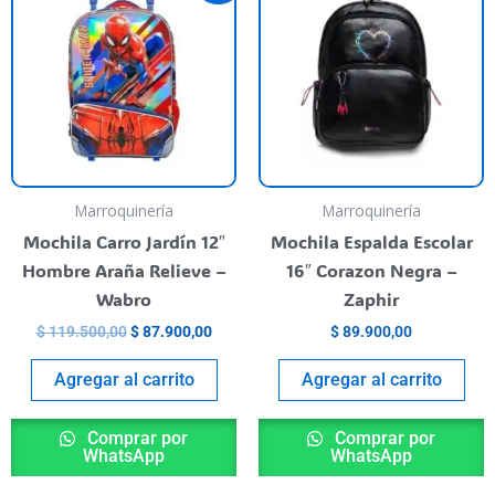
was:
is:
$ 119.500,00.
$ 87.900,00.
Marroquinería
Marroquinería
Mochila Carro Jardín 12″
Mochila Espalda Escolar
Hombre Araña Relieve –
16″ Corazon Negra –
Wabro
Zaphir
$
119.500,00
$
87.900,00
$
89.900,00
Agregar al carrito
Agregar al carrito
Comprar por
Comprar por
WhatsApp
WhatsApp