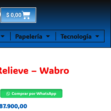
Cart
$
0,00
Papelería
Tecnología
Relieve – Wabro
Comprar por WhatsApp
El
87.900,00