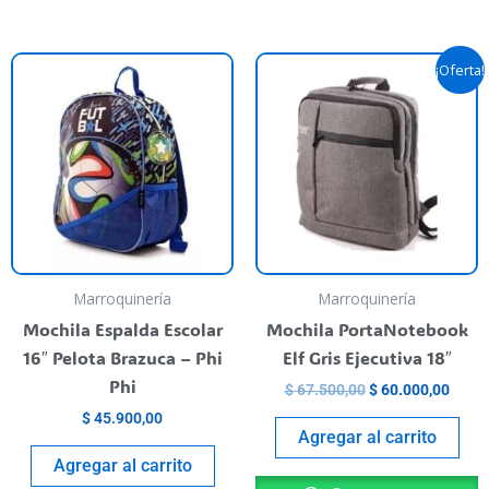
El
El
¡Oferta!
precio
preci
original
actua
era:
es:
$ 67.500,00.
$ 60.
Marroquinería
Marroquinería
Mochila Espalda Escolar
Mochila PortaNotebook
16″ Pelota Brazuca – Phi
Elf Gris Ejecutiva 18″
Phi
$
67.500,00
$
60.000,00
$
45.900,00
Agregar al carrito
Agregar al carrito