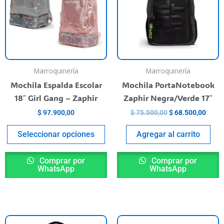
varias
variantes.
Las
opciones
se
pueden
Marroquinería
Marroquinería
elegir
Mochila Espalda Escolar
Mochila PortaNotebook
en
18″ Girl Gang – Zaphir
Zaphir Negra/Verde 17″
la
$
97.900,00
$
75.500,00
$
68.500,00
página
del
Seleccionar opciones
Agregar al carrito
producto
Comprar por
Comprar por
WhatsApp
WhatsApp