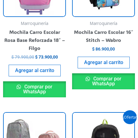
Marroquinería
Marroquinería
Mochila Carro Escolar
Mochila Carro Escolar 16″
Rosa Base Reforzada 18″ –
Stitch – Wabro
Filgo
$
86.900,00
$
79.900,00
$
73.900,00
Agregar al carrito
Agregar al carrito
Comprar por
WhatsApp
Comprar por
WhatsApp
El
El
Este
¡Oferta!
o
precio
preci
producto
l
original
actua
tiene
era:
es:
000,00.
$ 75.500,00.
$ 68.