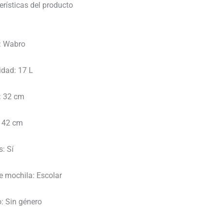
pr
12"
erísticas del producto
or
Hombre
er
Araña
$ 
Relieve
:
Wabro
-
Wabro
idad:
17 L
cantidad
:
32 cm
42 cm
s:
Sí
e mochila:
Escolar
:
Sin género