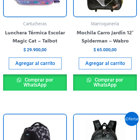
Cartucheras
Marroquinería
Lunchera Térmica Escolar
Mochila Carro Jardín 12″
Magic Cat – Talbot
Spiderman – Wabro
$
29.900,00
$
65.000,00
Agregar al carrito
Agregar al carrito
Comprar por
Comprar por
WhatsApp
WhatsApp
El
El
¡Oferta!
precio
preci
original
actua
era:
es:
$ 67.500,00.
$ 60.