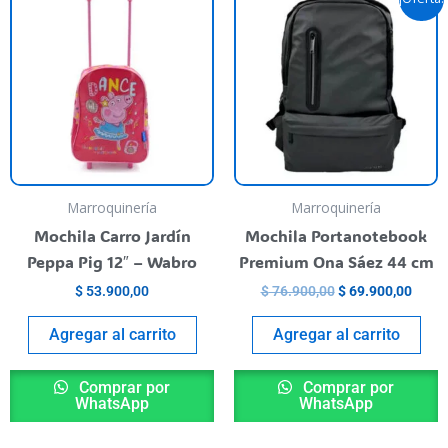
precio
preci
original
actua
era:
es:
$ 76.900,00.
$ 69.
Marroquinería
Marroquinería
Mochila Carro Jardín
Mochila Portanotebook
Peppa Pig 12″ – Wabro
Premium Ona Sáez 44 cm
$
53.900,00
$
76.900,00
$
69.900,00
Agregar al carrito
Agregar al carrito
Comprar por
Comprar por
WhatsApp
WhatsApp