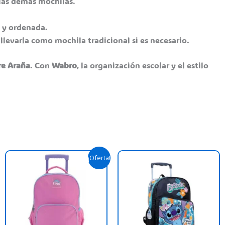
 las demás mochilas.
a y ordenada.
llevarla como mochila tradicional si es necesario.
e Araña
. Con
Wabro
, la organización escolar y el estilo
El
El
¡Oferta!
precio
precio
original
actual
era:
es:
$ 79.900,00.
$ 73.900,00.