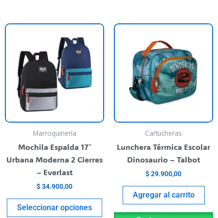
Este
producto
tiene
varias
variantes.
Las
opciones
se
pueden
Marroquinería
Cartucheras
elegir
Mochila Espalda 17″
Lunchera Térmica Escolar
en
Urbana Moderna 2 Cierres
Dinosaurio – Talbot
la
– Everlast
$
29.900,00
página
$
34.900,00
del
Agregar al carrito
producto
Seleccionar opciones