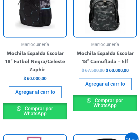
Marroquinería
Marroquinería
Mochila Espalda Escolar
Mochila Espalda Escolar
18″ Futbol Negra/Celeste
18″ Camuflada – Elf
– Zaphir
$
67.500,00
$
60.000,00
$
60.000,00
Agregar al carrito
Agregar al carrito
Comprar por
WhatsApp
Comprar por
WhatsApp
El
El
¡Oferta!