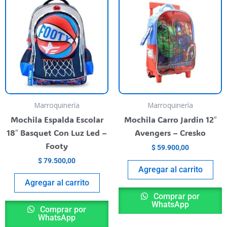
o
l
900,00.
Marroquinería
Marroquinería
Mochila Espalda Escolar
Mochila Carro Jardin 12″
18″ Basquet Con Luz Led –
Avengers – Cresko
Footy
$
59.900,00
$
79.500,00
Agregar al carrito
Agregar al carrito
Comprar por
WhatsApp
Comprar por
WhatsApp