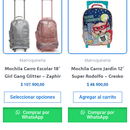
producto
tiene
varias
variantes.
Las
opciones
se
pueden
Marroquinería
Marroquinería
elegir
Mochila Carro Escolar 18″
Mochila Carro Jardín 12″
en
Girl Gang Glitter – Zaphir
Super Rodolfo – Cresko
la
$
107.900,00
$
48.900,00
página
del
Seleccionar opciones
Agregar al carrito
producto
Comprar por
Comprar por
WhatsApp
WhatsApp