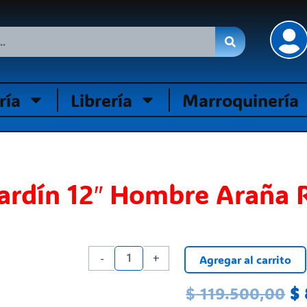
ría
Librería
Marroquinería
Jardín 12″ Hombre Araña 
Mochila
-
+
Agregar al carrito
Carro
El
Jardín
$
119.500,00
$