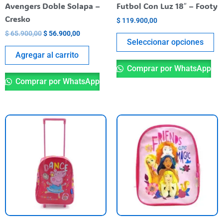
en
Avengers Doble Solapa –
Futbol Con Luz 18″ – Footy
la
Cresko
$
119.900,00
pá
$
65.900,00
$
56.900,00
de
Seleccionar opciones
pr
Agregar al carrito
Comprar por WhatsApp
Comprar por WhatsApp