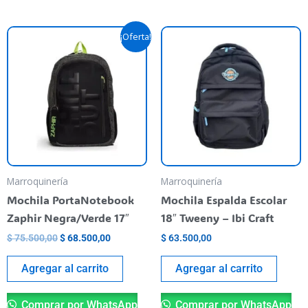
El
El
¡Oferta!
precio
precio
original
actual
era:
es:
$ 75.500,00.
$ 68.500,00.
Marroquinería
Marroquinería
Mochila PortaNotebook
Mochila Espalda Escolar
Zaphir Negra/Verde 17″
18″ Tweeny – Ibi Craft
$
75.500,00
$
68.500,00
$
63.500,00
Agregar al carrito
Agregar al carrito
Comprar por WhatsApp
Comprar por WhatsApp