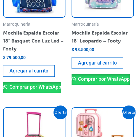
Marroquinería
Marroquinería
Mochila Espalda Escolar
Mochila Espalda Escolar
18″ Basquet Con Luz Led –
18″ Leopardo – Footy
Footy
$
98.500,00
$
79.500,00
Agregar al carrito
Agregar al carrito
Comprar por WhatsApp
Comprar por WhatsApp
El
El
El
El
Es
¡Oferta!
¡Oferta!
precio
precio
precio
precio
pr
original
actual
original
actual
era:
es:
era:
es:
ti
$ 74.900,00.
$ 50.000,00.
$ 87.900,00.
$ 78.900,
va