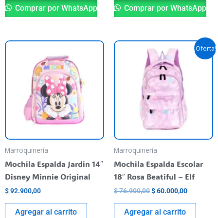
Comprar por WhatsApp
Comprar por WhatsApp
El
El
¡Oferta!
precio
precio
original
actual
era:
es:
$ 76.900,00.
$ 60.000,
Marroquinería
Marroquinería
Mochila Espalda Jardin 14″
Mochila Espalda Escolar
Disney Minnie Original
18″ Rosa Beatiful – Elf
$
92.900,00
$
76.900,00
$
60.000,00
Agregar al carrito
Agregar al carrito