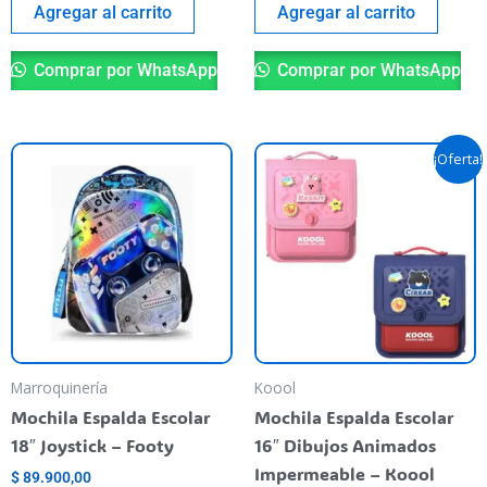
Agregar al carrito
Agregar al carrito
Comprar por WhatsApp
Comprar por WhatsApp
El
El
Es
¡Oferta!
precio
precio
pr
original
actual
era:
es:
ti
$ 130.900,00.
$ 121.5
va
va
La
op
se
pu
Marroquinería
Koool
el
Mochila Espalda Escolar
Mochila Espalda Escolar
en
18″ Joystick – Footy
16″ Dibujos Animados
la
Impermeable – Koool
$
89.900,00