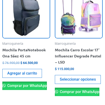
original
actual
era:
es:
ti
$ 76.900,00.
$ 64.500,00.
va
va
La
op
se
pu
Marroquinería
Marroquinería
el
Mochila PortaNotebook
Mochila Carro Escolar 17″
en
Ona Sáez 45 cm
Influencer Degrade Pastel
la
– LSD
$
76.900,00
$
64.500,00
pá
$
115.000,00
de
Agregar al carrito
pr
Seleccionar opciones
Comprar por WhatsApp
Comprar por WhatsApp