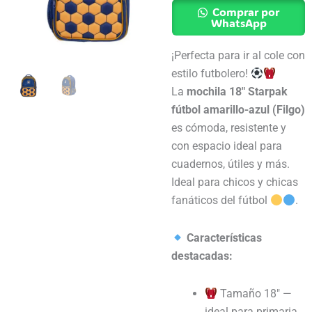
Starpak
Comprar por
Futbol
WhatsApp
Amarillo/azul
¡Perfecta para ir al cole con
Filgo
estilo futbolero!
cantidad
La
mochila 18″ Starpak
fútbol amarillo-azul (Filgo)
es cómoda, resistente y
con espacio ideal para
cuadernos, útiles y más.
Ideal para chicos y chicas
fanáticos del fútbol
.
Características
destacadas:
Tamaño 18″ —
ideal para primaria