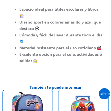
Espacio ideal para útiles escolares y libros
Diseño sport en colores amarillo y azul que
destaca
Cómoda y fácil de llevar durante todo el día
Material resistente para el uso cotidiano
Excelente opción para el cole, actividades o
salidas
También te puede interesar
El
El
¡Oferta!
precio
precio
original
actual
era:
es:
$ 119.500,00.
$ 87.900