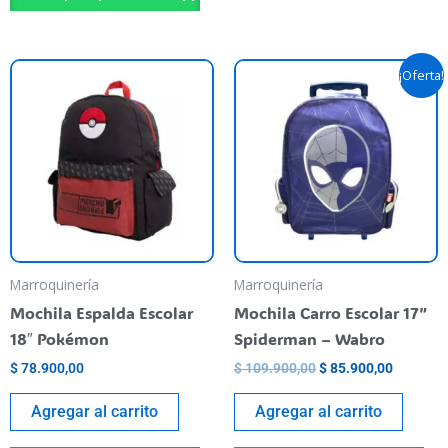
El
El
¡Oferta!
precio
precio
original
actual
era:
es:
$ 109.900,00.
$ 85.900
Marroquinería
Marroquinería
Mochila Espalda Escolar
Mochila Carro Escolar 17”
18″ Pokémon
Spiderman – Wabro
$
78.900,00
$
109.900,00
$
85.900,00
Agregar al carrito
Agregar al carrito