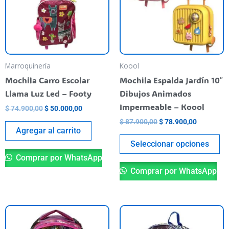
va
La
op
se
pu
Marroquinería
Koool
el
Mochila Carro Escolar
Mochila Espalda Jardín 10″
en
Llama Luz Led – Footy
Dibujos Animados
la
Impermeable – Koool
$
74.900,00
$
50.000,00
pá
$
87.900,00
$
78.900,00
de
Agregar al carrito
pr
Seleccionar opciones
Comprar por WhatsApp
Comprar por WhatsApp