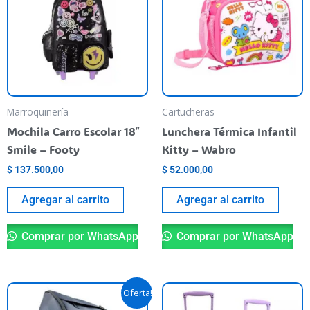
Marroquinería
Cartucheras
Mochila Carro Escolar 18″
Lunchera Térmica Infantil
Smile – Footy
Kitty – Wabro
$
137.500,00
$
52.000,00
Agregar al carrito
Agregar al carrito
Comprar por WhatsApp
Comprar por WhatsApp
El
El
Es
¡Oferta!
precio
precio
pr