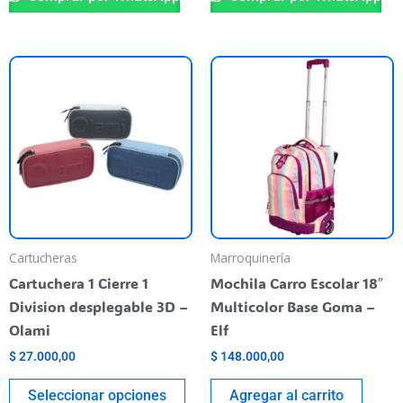
Este
producto
tiene
varias
variantes.
Las
opciones
se
pueden
Cartucheras
Marroquinería
elegir
Cartuchera 1 Cierre 1
Mochila Carro Escolar 18″
en
Division desplegable 3D –
Multicolor Base Goma –
la
Olami
Elf
página
$
27.000,00
$
148.000,00
del
producto
Seleccionar opciones
Agregar al carrito