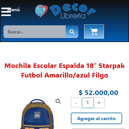
Ir
Menú
al
contenido
Search
Cart
Mochila Escolar Espalda 18″ Starpak
Futbol Amarillo/azul Filgo
$
52.000,00
Mochila
-
+
Escolar
Espalda
Agregar al carrito
18"