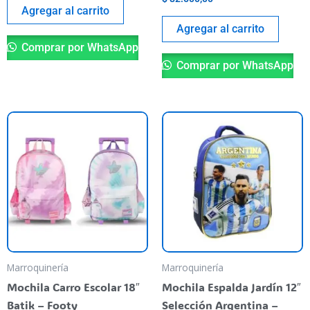
Agregar al carrito
Agregar al carrito
Comprar por WhatsApp
Comprar por WhatsApp
Este
producto
tiene
varias
variantes.
Las
opciones
se
pueden
Marroquinería
Marroquinería
elegir
Mochila Carro Escolar 18″
Mochila Espalda Jardín 12″
en
Batik – Footy
Selección Argentina –