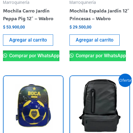
Marroquinería
Marroquinería
Mochila Carro Jardín
Mochila Espalda Jardín 12″
Peppa Pig 12″ – Wabro
Princesas – Wabro
$
53.900,00
$
29.500,00
Agregar al carrito
Agregar al carrito
Comprar por WhatsApp
Comprar por WhatsApp
El
El
¡Oferta!
precio
precio
original
actual
era:
es:
$ 76.900,00.
$ 69.900,