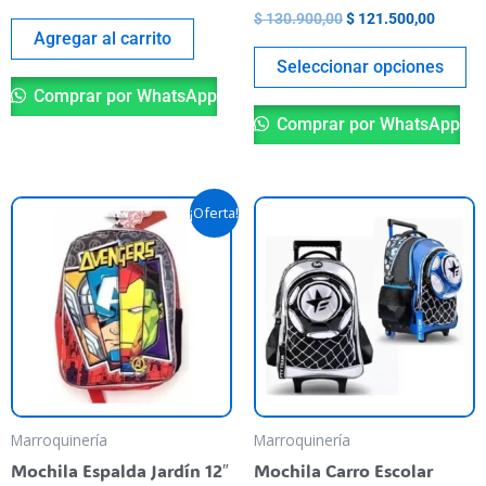
pá
$
130.900,00
$
121.500,00
de
Agregar al carrito
pr
Seleccionar opciones
Comprar por WhatsApp
Comprar por WhatsApp
El
El
Es
¡Oferta!
precio
precio
pr
original
actual
era:
es:
ti
$ 65.900,00.
$ 56.900,00.
va
va
La
op
se
pu
Marroquinería
Marroquinería
el
Mochila Espalda Jardín 12″
Mochila Carro Escolar