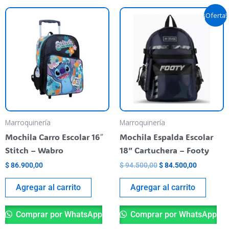
El
El
¡Oferta!
precio
precio
original
actual
era:
es:
$ 94.500,00.
$ 84.500,
Marroquinería
Marroquinería
Mochila Carro Escolar 16″
Mochila Espalda Escolar
Stitch – Wabro
18” Cartuchera – Footy
$
86.900,00
$
94.500,00
$
84.500,00
Agregar al carrito
Agregar al carrito
Comprar por WhatsApp
Comprar por WhatsApp