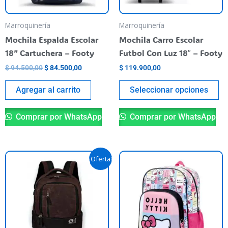
se
pu
Marroquinería
Marroquinería
el
Mochila Espalda Escolar
Mochila Carro Escolar
en
18” Cartuchera – Footy
Futbol Con Luz 18″ – Footy
la
$
94.500,00
$
84.500,00
$
119.900,00
pá
de
Agregar al carrito
Seleccionar opciones
pr
Comprar por WhatsApp
Comprar por WhatsApp
El
El
¡Oferta!
precio
precio
original
actual
era:
es:
$ 76.900,00.
$ 54.900,00.