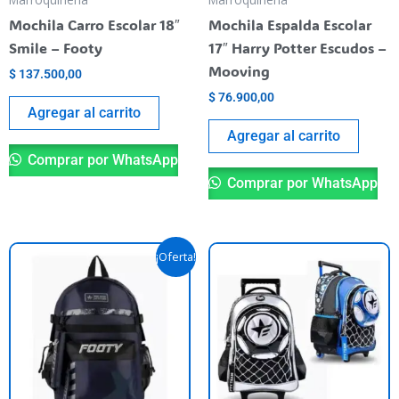
Mochila Carro Escolar 18″
Mochila Espalda Escolar
Smile – Footy
17″ Harry Potter Escudos –
Mooving
$
137.500,00
$
76.900,00
Agregar al carrito
Agregar al carrito
Comprar por WhatsApp
Comprar por WhatsApp
El
El
Es
¡Oferta!
precio
precio
pr
original
actual
era:
es:
ti
$ 94.500,00.
$ 84.500,00.
va
va
La
op