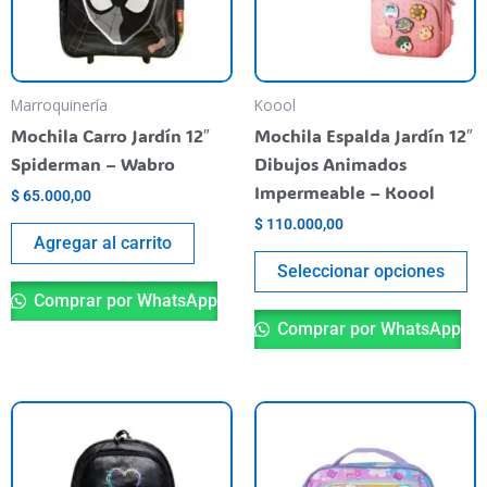
La
op
se
pu
Marroquinería
Koool
el
Mochila Carro Jardín 12″
Mochila Espalda Jardín 12″
en
Spiderman – Wabro
Dibujos Animados
la
Impermeable – Koool
$
65.000,00
pá
$
110.000,00
de
Agregar al carrito
pr
Seleccionar opciones
Comprar por WhatsApp
Comprar por WhatsApp