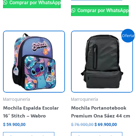
Comprar por WhatsApp
Comprar por WhatsApp
El
El
¡Oferta!
precio
precio
original
actual
era:
es:
$ 76.900,00.
$ 69.900,
Marroquinería
Marroquinería
Mochila Espalda Escolar
Mochila Portanotebook
16″ Stitch – Wabro
Premium Ona Sáez 44 cm
$
59.900,00
$
76.900,00
$
69.900,00