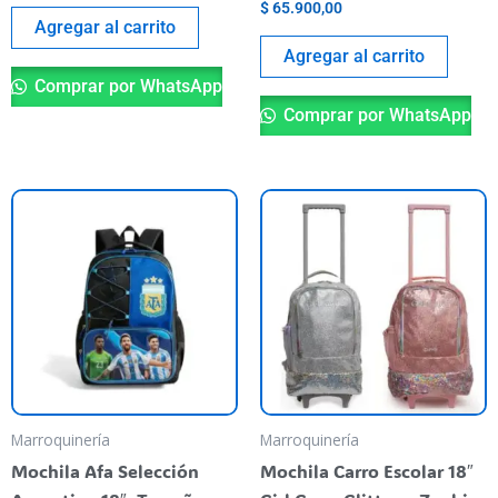
$
65.900,00
Agregar al carrito
Agregar al carrito
Comprar por WhatsApp
Comprar por WhatsApp
Es
pr
ti
va
va
La
op
se
pu
Marroquinería
Marroquinería
el
Mochila Afa Selección
Mochila Carro Escolar 18″
en