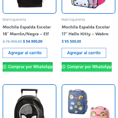
Marroquinería
Marroquinería
Mochila Espalda Escolar
Mochila Espalda Escolar
18″ Marrón/Negra – Elf
17″ Hello Kitty – Wabro
$
76.900,00
$
54.900,00
$
95.500,00
Agregar al carrito
Agregar al carrito
Comprar por WhatsApp
Comprar por WhatsApp
Es
pr
ti
va
va