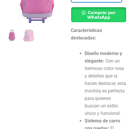
Rosa
Base
Comprar por
Reforzada
WhatsApp
18"
Características
-
destacadas:
Filgo
cantidad
Diseño moderno y
elegante:
Con un
hermoso color rosa
y detalles que la
hacen destacar, esta
mochila es perfecta
para quienes
buscan un estilo
único y funcional.
Sistema de carro
con ruedas:
El