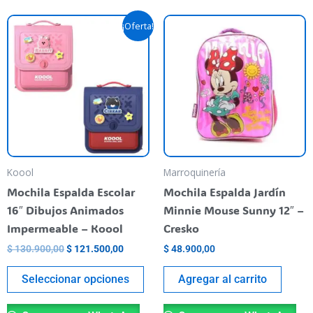
El
El
Este
¡Oferta!
precio
precio
producto
original
actual
era:
es:
tiene
$ 130.900,00.
$ 121.500,00.
varias
variantes.
Las
opciones
se
pueden
Koool
Marroquinería
elegir
Mochila Espalda Escolar
Mochila Espalda Jardín
en
16″ Dibujos Animados
Minnie Mouse Sunny 12″ –
la
Impermeable – Koool
Cresko
página
$
130.900,00
$
121.500,00
$
48.900,00
del
producto
Seleccionar opciones
Agregar al carrito