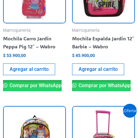
Marroquinería
Marroquinería
Mochila Carro Jardín
Mochila Espalda Jardín 12″
Peppa Pig 12″ – Wabro
Barbie – Wabro
$
53.900,00
$
45.900,00
Agregar al carrito
Agregar al carrito
Comprar por WhatsApp
Comprar por WhatsApp
El
El
¡Oferta!
precio
precio
original
actual
era:
es:
$ 74.900,00.
$ 50.000,