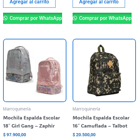
Agregar al carrito
Agregar al carrito
Comprar por WhatsApp
Comprar por WhatsApp
Este
producto
tiene
varias
variantes.
Las
opciones
se
pueden
Marroquinería
Marroquinería
elegir
Mochila Espalda Escolar
Mochila Espalda Escolar
en
18″ Girl Gang – Zaphir
16″ Camuflada – Talbot
la
$
97.900,00
$
20.500,00