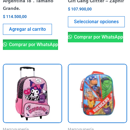
Argentina 18″. Tamaño
Girl Gang Glitter – Zaphir
la
Grande.
$
107.900,00
pá
$
114.500,00
de
Seleccionar opciones
pr
Agregar al carrito
Comprar por WhatsApp
Comprar por WhatsApp
Marroquinería
Marroquinería