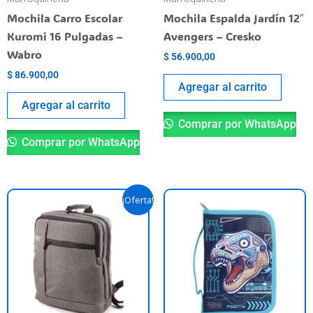
Mochila Carro Escolar
Mochila Espalda Jardín 12″
Kuromi 16 Pulgadas –
Avengers – Cresko
Wabro
$
56.900,00
$
86.900,00
Agregar al carrito
Agregar al carrito
Comprar por WhatsApp
Comprar por WhatsApp
El
El
¡Oferta!
precio
precio
original
actual
era:
es:
$ 67.500,00.
$ 60.000,00.