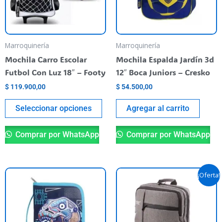
The
options
may
be
Marroquinería
Marroquinería
chosen
Mochila Carro Escolar
Mochila Espalda Jardín 3d
on
Futbol Con Luz 18″ – Footy
12″ Boca Juniors – Cresko
the
$
119.900,00
$
54.500,00
product
page
Seleccionar opciones
Agregar al carrito
Comprar por WhatsApp
Comprar por WhatsApp
Original
Current
¡Oferta!
price
price
was:
is:
$ 67.500,00.
$ 60.000,