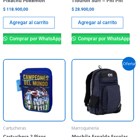
Pikachu Pokemon
Tiburón Surf – Phi Phi
$
118.900,00
$
28.900,00
Agregar al carrito
Agregar al carrito
Comprar por WhatsApp
Comprar por WhatsApp
Original
Current
¡Oferta!
price
price
was:
is:
$ 82.900,00.
$ 65.900,
Cartucheras
Marroquinería
Cartuchera 2 Pisos
Mochila Espalda Escolar