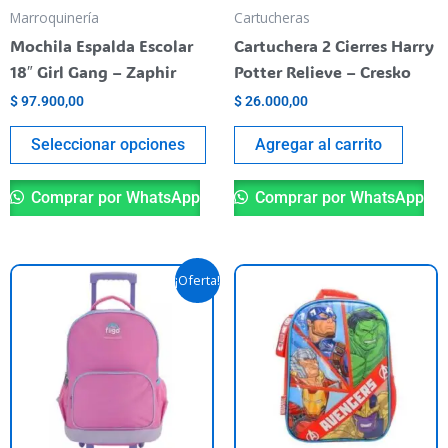
be
Marroquinería
Cartucheras
chosen
Mochila Espalda Escolar
Cartuchera 2 Cierres Harry
on
18″ Girl Gang – Zaphir
Potter Relieve – Cresko
the
$
97.900,00
$
26.000,00
product
page
Seleccionar opciones
Agregar al carrito
Comprar por WhatsApp
Comprar por WhatsApp
Original
Current
¡Oferta!
price
price
was:
is:
$ 79.900,00.
$ 73.900,00.