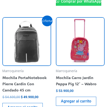
Comprar por WhatsApp
Original
Current
¡Oferta!
price
price
was:
is:
$ 54.600,00.
$ 49.900,00.
Marroquinería
Marroquinería
Mochila PortaNotebook
Mochila Carro Jardín
Pierre Cardin Con
Peppa Pig 12″ – Wabro
Candado 45 cm
$
53.900,00
$
54.600,00
$
49.900,00
Agregar al carrito