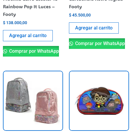
Rainbow Pop It Luces –
Footy
Footy
$
45.500,00
$
138.000,00
Agregar al carrito
Agregar al carrito
Comprar por WhatsApp
Comprar por WhatsApp
This
product
has
multiple
variants.
The
options
may