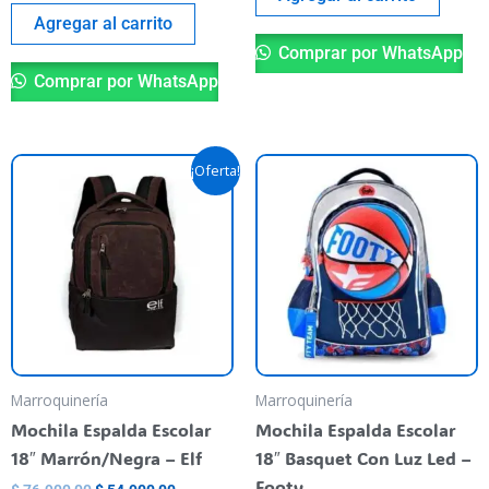
Agregar al carrito
Comprar por WhatsApp
Comprar por WhatsApp
Original
Current
¡Oferta!
price
price
was:
is:
$ 76.900,00.
$ 54.900,00.
Marroquinería
Marroquinería
Mochila Espalda Escolar
Mochila Espalda Escolar
18″ Marrón/Negra – Elf
18″ Basquet Con Luz Led –
Footy