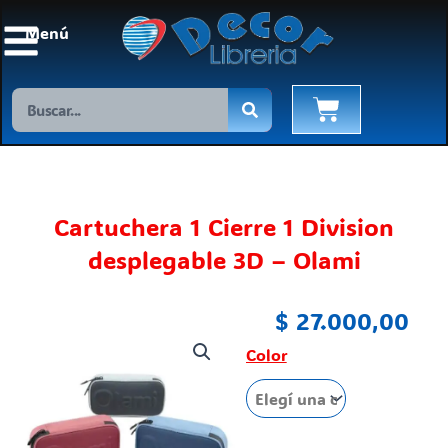
Ir
Menú
al
contenido
Search
Cart
Cartuchera 1 Cierre 1 Division
desplegable 3D – Olami
$
27.000,00
Cartuchera
Color
1
Cierre
1