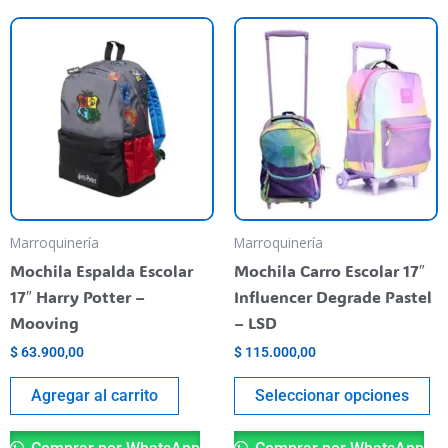
Th
pr
ha
mu
va
T
op
m
be
Marroquinería
Marroquinería
ch
Mochila Espalda Escolar
Mochila Carro Escolar 17″
o
17″ Harry Potter –
Influencer Degrade Pastel
th
Mooving
– LSD
pr
$
63.900,00
$
115.000,00
pa
Agregar al carrito
Seleccionar opciones