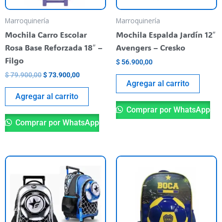
Marroquinería
Marroquinería
Mochila Carro Escolar
Mochila Espalda Jardín 12″
Rosa Base Reforzada 18″ –
Avengers – Cresko
Filgo
$
56.900,00
$
79.900,00
$
73.900,00
Agregar al carrito
Agregar al carrito
Comprar por WhatsApp
Comprar por WhatsApp
This
product
has
multiple
variants.