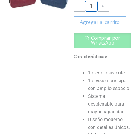
Division
-
+
desplegable
3D
Agregar al carrito
-
Olami
Comprar por
cantidad
WhatsApp
Características:
1 cierre resistente.
1 división principal
con amplio espacio.
Sistema
desplegable para
mayor capacidad.
Diseño moderno
con detalles únicos.