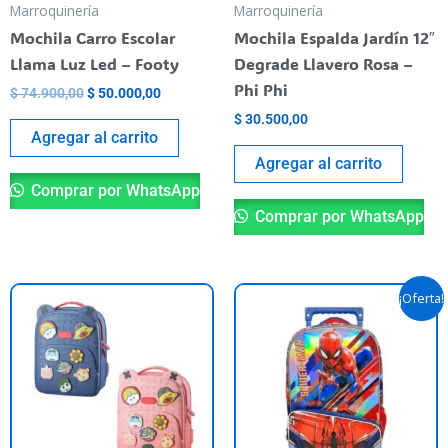
Marroquinería
Marroquinería
Mochila Carro Escolar
Mochila Espalda Jardín 12″
Llama Luz Led – Footy
Degrade Llavero Rosa –
Phi Phi
$
74.900,00
$
50.000,00
$
30.500,00
Agregar al carrito
Agregar al carrito
Comprar por WhatsApp
Comprar por WhatsApp
El
El
Este
¡Oferta!
precio
precio
producto
original
actual
tiene
era:
es:
$ 119.500,00.
$ 87.900
varias
variantes.
Las