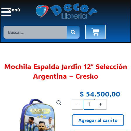
Ir
Menú
al
contenido
Search
Cart
Mochila Espalda Jardín 12″ Selección
Argentina – Cresko
$
54.500,00
Mochila
-
+
Espalda
Jardín
Agregar al carrito
12"