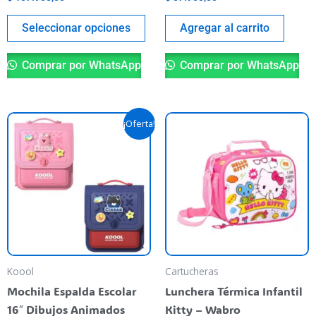
página
del
Seleccionar opciones
Agregar al carrito
producto
Comprar por WhatsApp
Comprar por WhatsApp
El
El
Este
¡Oferta!
precio
precio
producto
original
actual
era:
es:
tiene
$ 130.900,00.
$ 121.500,00.
varias
variantes.
Las
opciones
se
pueden
Koool
Cartucheras
elegir
Mochila Espalda Escolar
Lunchera Térmica Infantil
en
16″ Dibujos Animados
Kitty – Wabro