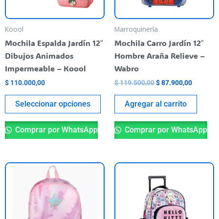
opciones
se
pueden
Koool
Marroquinería
elegir
Mochila Espalda Jardín 12″
Mochila Carro Jardín 12″
en
Dibujos Animados
Hombre Araña Relieve –
la
Impermeable – Koool
Wabro
página
$
110.000,00
$
119.500,00
$
87.900,00
del
producto
Seleccionar opciones
Agregar al carrito
Comprar por WhatsApp
Comprar por WhatsApp