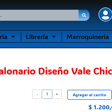
ría
Librería
Marroquinería
alonario Diseño Vale Chi
Talonario
-
+
Agregar al carrito
Diseño
Vale
$
1.200