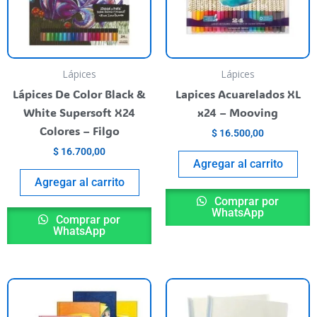
Lápices
Lápices
Lápices De Color Black &
Lapices Acuarelados XL
White Supersoft X24
x24 – Mooving
Colores – Filgo
$
16.500,00
$
16.700,00
Agregar al carrito
Agregar al carrito
Comprar por
WhatsApp
Comprar por
WhatsApp
This
product