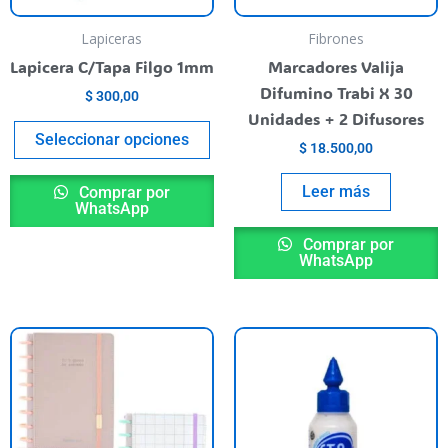
may
be
Lapiceras
Fibrones
chosen
Lapicera C/Tapa Filgo 1mm
Marcadores Valija
on
Difumino Trabi X 30
$
300,00
the
Unidades + 2 Difusores
product
Seleccionar opciones
$
18.500,00
page
Leer más
Comprar por
WhatsApp
Comprar por
WhatsApp
This
product
has
multiple
variants.