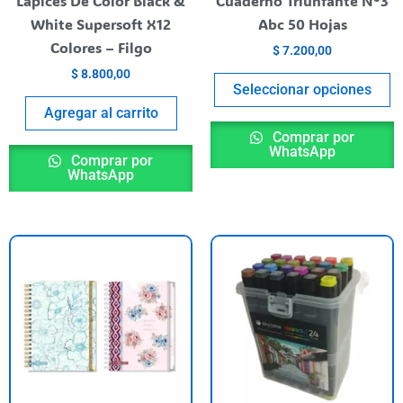
Lápices De Color Black &
Cuaderno Triunfante N°3
o
White Supersoft X12
Abc 50 Hojas
t
Colores – Filgo
$
7.200,00
p
$
8.800,00
p
Seleccionar opciones
Agregar al carrito
Comprar por
WhatsApp
Comprar por
WhatsApp
This
product
has
multiple
variants.
The
options