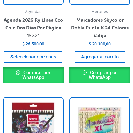
may
be
Agendas
Fibrones
chosen
Agenda 2026 Ry Línea Eco
Marcadores Skycolor
on
Chic Dos Días Por Página
Doble Punta X 24 Colores
the
15×21
Valija
product
$
26.500,00
$
20.300,00
page
Seleccionar opciones
Agregar al carrito
Comprar por
Comprar por
WhatsApp
WhatsApp