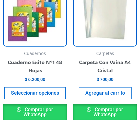
has
multiple
variants.
The
options
may
be
Cuadernos
Carpetas
chosen
Cuaderno Exito N°1 48
Carpeta Con Vaina A4
on
Hojas
Cristal
the
$
6.200,00
$
700,00
product
page
Seleccionar opciones
Agregar al carrito
Comprar por
Comprar por
WhatsApp
WhatsApp