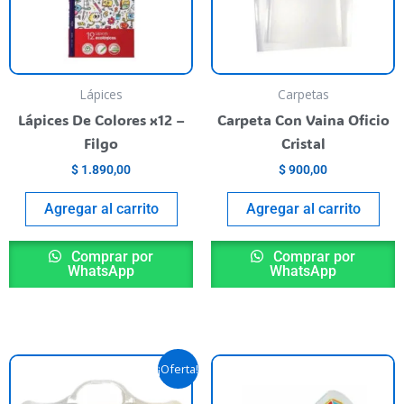
Lápices
Carpetas
Lápices De Colores x12 –
Carpeta Con Vaina Oficio
Filgo
Cristal
$
1.890,00
$
900,00
Agregar al carrito
Agregar al carrito
Comprar por
Comprar por
WhatsApp
WhatsApp
Original
Current
¡Oferta!
price
price
was:
is: