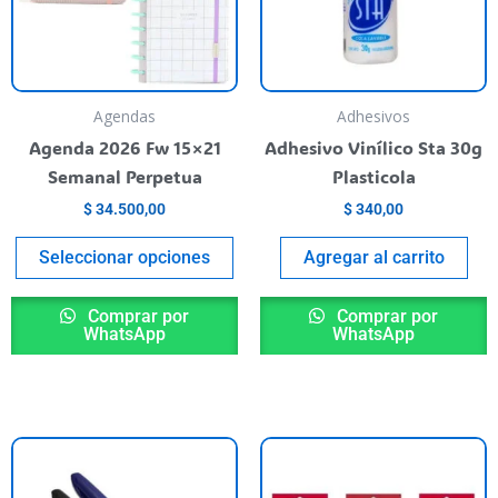
The
options
may
be
Agendas
Adhesivos
chosen
Agenda 2026 Fw 15×21
Adhesivo Vinílico Sta 30g
on
Semanal Perpetua
Plasticola
the
$
34.500,00
$
340,00
product
page
Seleccionar opciones
Agregar al carrito
Comprar por
Comprar por
WhatsApp
WhatsApp
This
T
product
p