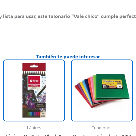
 y lista para usar, este talonario “Vale chico” cumple perf
También te puede interesar
T
p
h
m
va
T
o
m
b
Lápices
Cuadernos
c