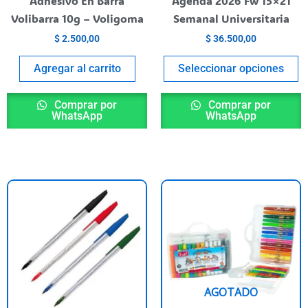
Adhesivo En Barra
Agenda 2026 Fw 15×21
n
o
Volibarra 10g – Voligoma
Semanal Universitaria
he
t
$
2.500,00
$
36.500,00
roduct
p
age
p
Agregar al carrito
Seleccionar opciones
Comprar por
Comprar por
WhatsApp
WhatsApp
This
product
has
multiple
variants.
The
AGOTADO
options