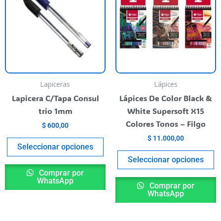
has
h
multiple
m
variants.
va
The
T
options
o
may
m
be
b
Lapiceras
Lápices
chosen
c
Lapicera C/Tapa Consul
Lápices De Color Black &
on
o
trio 1mm
White Supersoft X15
the
t
Colores Tonos – Filgo
$
600,00
product
p
$
11.000,00
page
p
Seleccionar opciones
Seleccionar opciones
Comprar por
WhatsApp
Comprar por
WhatsApp