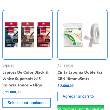
Este
producto
tiene
varias
variantes.
Las
opciones
se
pueden
Lápices
Adhesivos
elegir
Lápices De Color Black &
Cinta Esponja Doble Faz
en
White Supersoft X15
CBX 18mmx5mts
la
Colores Tonos – Filgo
$
2.000,00
página
$
11.000,00
del
Agregar al carrito
producto
Seleccionar opciones
Comprar por WhatsApp