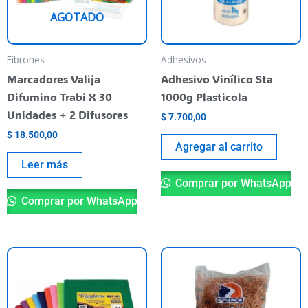
AGOTADO
Fibrones
Adhesivos
Marcadores Valija
Adhesivo Vinílico Sta
Difumino Trabi X 30
1000g Plasticola
Unidades + 2 Difusores
$
7.700,00
$
18.500,00
Agregar al carrito
Leer más
Comprar por WhatsApp
Comprar por WhatsApp
Este
producto
tiene