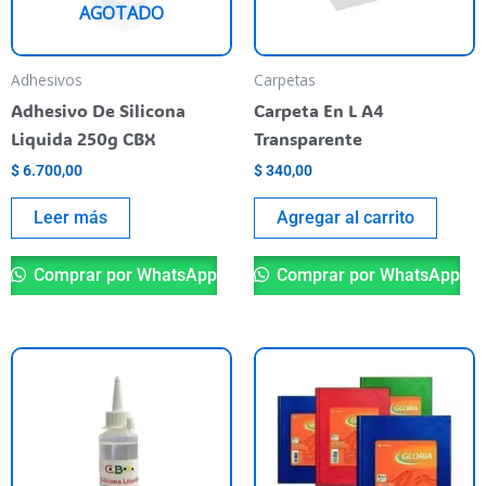
AGOTADO
Adhesivos
Carpetas
Adhesivo De Silicona
Carpeta En L A4
Liquida 250g CBX
Transparente
$
6.700,00
$
340,00
Leer más
Agregar al carrito
Comprar por WhatsApp
Comprar por WhatsApp
Es
pr
ti
va
va