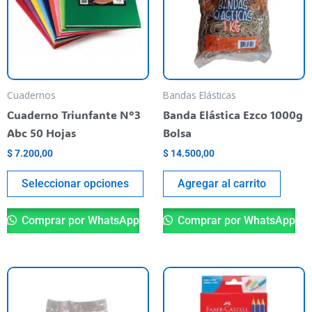
varias
variantes.
Las
opciones
se
pueden
Cuadernos
Bandas Elásticas
elegir
Cuaderno Triunfante N°3
Banda Elástica Ezco 1000g
en
Abc 50 Hojas
Bolsa
la
$
7.200,00
$
14.500,00
página
del
Seleccionar opciones
Agregar al carrito
producto
Comprar por WhatsApp
Comprar por WhatsApp