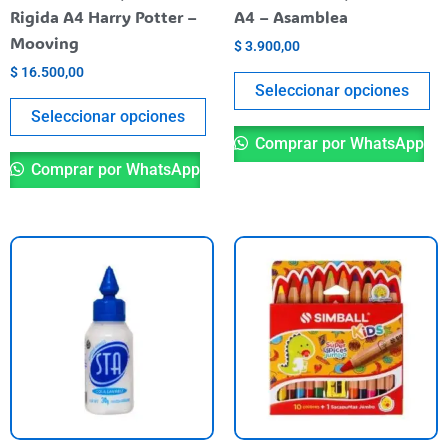
en
en
Rigida A4 Harry Potter –
A4 – Asamblea
la
la
Mooving
$
3.900,00
página
pá
$
16.500,00
del
de
Seleccionar opciones
producto
pr
Seleccionar opciones
Comprar por WhatsApp
Comprar por WhatsApp