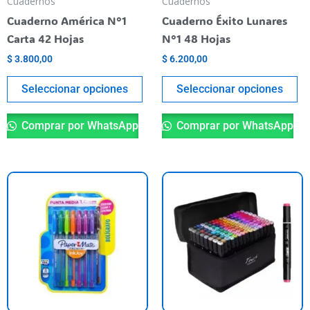
Cuadernos
Cuadernos
elegir
el
Cuaderno América N°1
Cuaderno Éxito Lunares
en
en
Carta 42 Hojas
N°1 48 Hojas
la
la
$
3.800,00
$
6.200,00
página
pá
del
de
Seleccionar opciones
Seleccionar opciones
producto
pr
Comprar por WhatsApp
Comprar por WhatsApp