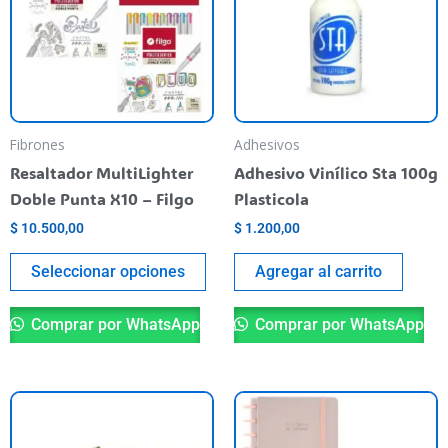
varias
variantes.
Las
opciones
se
pueden
Fibrones
Adhesivos
elegir
Resaltador MultiLighter
Adhesivo Vinílico Sta 100g
en
Doble Punta X10 – Filgo
Plasticola
la
$
10.500,00
$
1.200,00
página
del
Seleccionar opciones
Agregar al carrito
producto
Comprar por WhatsApp
Comprar por WhatsApp
Este
Es
producto
pr