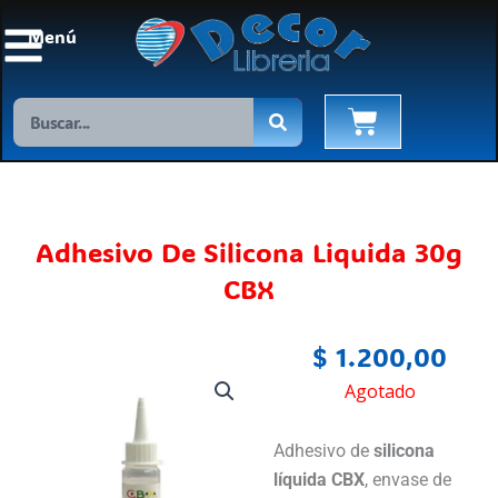
Ir
Menú
al
contenido
Search
Cart
Adhesivo De Silicona Liquida 30g
CBX
$
1.200,00
Agotado
Adhesivo de
silicona
líquida CBX
, envase de