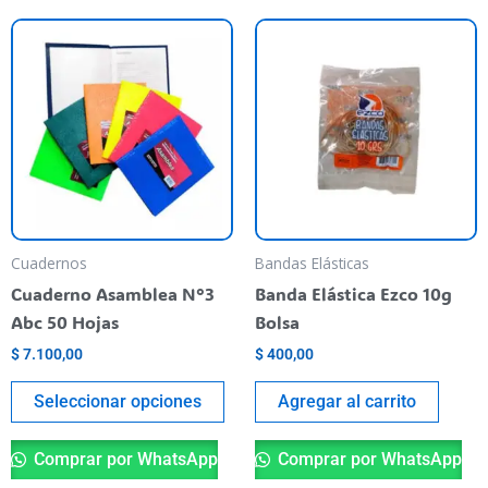
Este
producto
tiene
varias
variantes.
Las
opciones
se
pueden
Cuadernos
Bandas Elásticas
elegir
Cuaderno Asamblea N°3
Banda Elástica Ezco 10g
en
Abc 50 Hojas
Bolsa
la
$
7.100,00
$
400,00
página
del
Seleccionar opciones
Agregar al carrito
producto
Comprar por WhatsApp
Comprar por WhatsApp