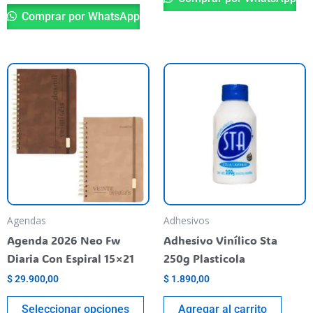
Comprar por WhatsApp
Este
producto
tiene
varias
variantes.
Las
opciones
se
pueden
Agendas
Adhesivos
elegir
Agenda 2026 Neo Fw
Adhesivo Vinílico Sta
en
Diaria Con Espiral 15×21
250g Plasticola
la
$
29.900,00
$
1.890,00
página
del
Seleccionar opciones
Agregar al carrito