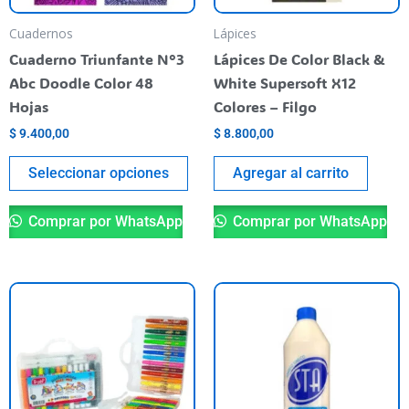
se
pueden
Cuadernos
Lápices
elegir
Cuaderno Triunfante N°3
Lápices De Color Black &
en
Abc Doodle Color 48
White Supersoft X12
la
Hojas
Colores – Filgo
página
$
9.400,00
$
8.800,00
del
producto
Seleccionar opciones
Agregar al carrito
Comprar por WhatsApp
Comprar por WhatsApp