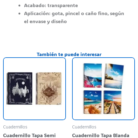
Acabado: transparente
Aplicación: gota, pincel o caño fino, según
el envase y diseño
También te puede interesar
Este
Es
producto
pr
tiene
ti
varias
va
variantes.
va
Las
La
opciones
op
se
se
pueden
pu
Cuadernillos
Cuadernillos
elegir
el
Cuadernillo Tapa Semi
Cuadernillo Tapa Blanda