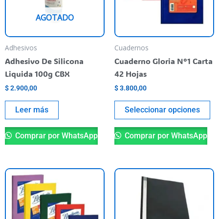
La
AGOTADO
op
se
pu
Adhesivos
Cuadernos
el
Adhesivo De Silicona
Cuaderno Gloria N°1 Carta
en
Liquida 100g CBX
42 Hojas
la
$
2.900,00
$
3.800,00
pá
de
Leer más
Seleccionar opciones
pr
Comprar por WhatsApp
Comprar por WhatsApp
Este
producto
tiene
varias