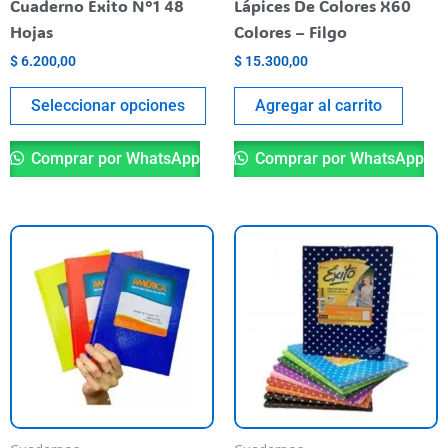
Cuaderno Exito N°1 48
Lápices De Colores X60
en
Hojas
Colores – Filgo
la
$
6.200,00
$
15.300,00
página
del
Seleccionar opciones
Agregar al carrito
producto
Comprar por WhatsApp
Comprar por WhatsApp
Este
Es
producto
pr
tiene
ti
varias
va
variantes.
va
Las
La
opciones
op
se
se
pueden
pu