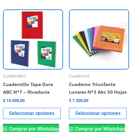
Este
Es
producto
pr
tiene
ti
varias
va
variantes.
va
Las
La
opciones
op
se
se
pueden
pu
Cuadernillos
Cuadernos
elegir
el
Cuadernillo Tapa Dura
Cuaderno Triunfante
en
en
ABC N°7 – Rivadavia
Lunares N°3 Abc 50 Hojas
la
la
$
14.500,00
$
7.200,00
página
pá
del
de
Seleccionar opciones
Seleccionar opciones
producto
pr
Comprar por WhatsApp
Comprar por WhatsApp