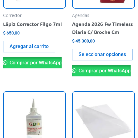
se
pu
Corrector
Agendas
el
Lápiz Corrector Filgo 7ml
Agenda 2026 Fw Timeless
en
Diaria C/ Broche Cm
$
650,00
la
$
45.300,00
pá
Agregar al carrito
de
Seleccionar opciones
pr
Comprar por WhatsApp
Comprar por WhatsApp