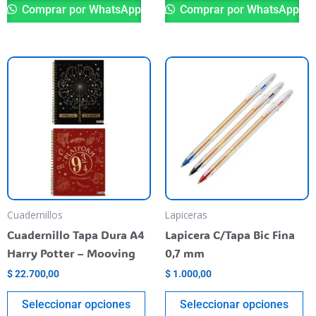
Comprar por WhatsApp
Comprar por WhatsApp
Este
Es
producto
pr
tiene
ti
varias
va
variantes.
va
Las
La
opciones
op
se
se
pueden
pu
Cuadernillos
Lapiceras
elegir
el
Cuadernillo Tapa Dura A4
Lapicera C/Tapa Bic Fina
en
en
Harry Potter – Mooving
0,7 mm
la
la
$
22.700,00
$
1.000,00
página
pá
del
de
Seleccionar opciones
Seleccionar opciones