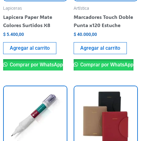
Lapiceras
Artística
Lapicera Paper Mate
Marcadores Touch Doble
Colores Surtidos X8
Punta x120 Estuche
$
5.400,00
$
40.000,00
Agregar al carrito
Agregar al carrito
Comprar por WhatsApp
Comprar por WhatsApp
Es
pr
ti
va
va
La
op