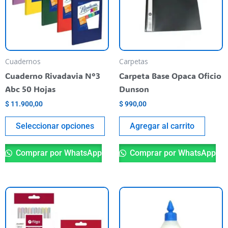
variantes.
Las
opciones
se
pueden
Cuadernos
Carpetas
elegir
Cuaderno Rivadavia N°3
Carpeta Base Opaca Oficio
en
Abc 50 Hojas
Dunson
la
$
11.900,00
$
990,00
página
del
Seleccionar opciones
Agregar al carrito
producto
Comprar por WhatsApp
Comprar por WhatsApp
Este
producto
tiene