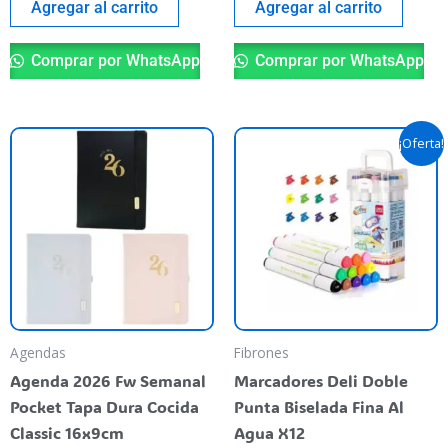
Agregar al carrito
Agregar al carrito
Comprar por WhatsApp
Comprar por WhatsApp
El
El
Este
¡Oferta!
precio
precio
producto
original
actual
tiene
era:
es:
$ 14.570,00.
$ 14.500,
varias
variantes.
Las
opciones
se
pueden
Agendas
Fibrones
elegir
Agenda 2026 Fw Semanal
Marcadores Deli Doble
en
Pocket Tapa Dura Cocida
Punta Biselada Fina Al
la
Classic 16x9cm
Agua X12