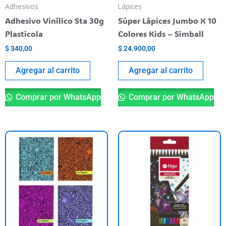
Adhesivos
Lápices
Adhesivo Vinílico Sta 30g
Súper Lápices Jumbo X 10
Plasticola
Colores Kids – Simball
$
340,00
$
24.900,00
Agregar al carrito
Agregar al carrito
Comprar por WhatsApp
Comprar por WhatsApp
Este
producto
tiene
varias
variantes.
Las
opciones