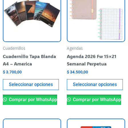
tiene
ti
varias
va
variantes.
va
Las
La
opciones
op
se
se
pueden
pu
Cuadernillos
Agendas
elegir
el
Cuadernillo Tapa Blanda
Agenda 2026 Fw 15×21
en
en
A4 – America
Semanal Perpetua
la
la
$
3.700,00
$
34.500,00
página
pá
del
de
Seleccionar opciones
Seleccionar opciones
producto
pr
Comprar por WhatsApp
Comprar por WhatsApp