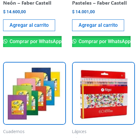
Neón – Faber Castell
Pasteles – Faber Castell
$
14.600,00
$
14.001,00
Agregar al carrito
Agregar al carrito
Comprar por WhatsApp
Comprar por WhatsApp
Este
producto
tiene
varias
variantes.
Las
opciones
se
pueden
Cuadernos
Lápices
elegir