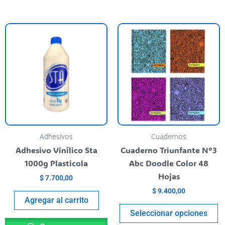
T
p
h
m
va
T
o
m
b
Adhesivos
Cuadernos
c
Adhesivo Vinílico Sta
Cuaderno Triunfante N°3
o
1000g Plasticola
Abc Doodle Color 48
t
Hojas
$
7.700,00
p
$
9.400,00
p
Agregar al carrito
Seleccionar opciones