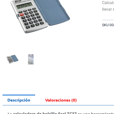
Calcul
llevar
SKU
00
Descripción
Valoraciones (0)
La
calculadora de bolsillo Ecal TC37
es una herramienta