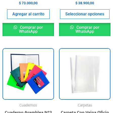
t
$
73.000,00
$
38.900,00
p
p
Agregar al carrito
Seleccionar opciones
Comprar por
Comprar por
WhatsApp
WhatsApp
This
product
has
multiple
variants.
The
options
may
be
Cuadernos
Carpetas
chosen
Cuaderno Asamblea N°3
Carpeta Con Vaina Oficio