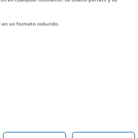
d en un formato reducido.
his
This