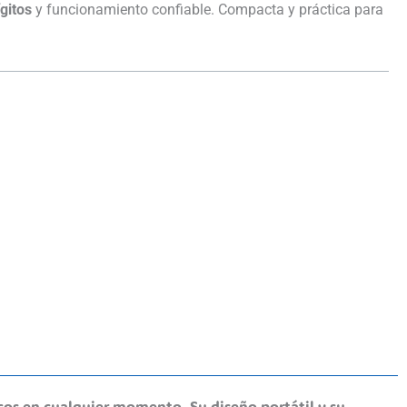
gitos
y funcionamiento confiable. Compacta y práctica para
icos en cualquier momento. Su diseño portátil y su