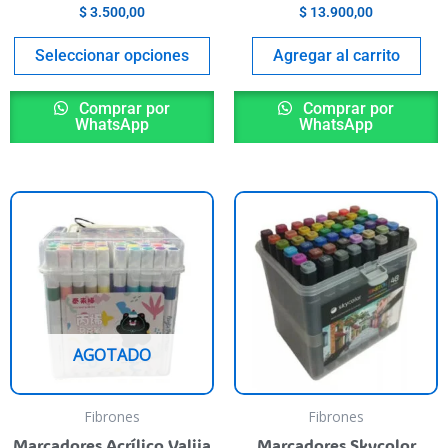
the
$
3.500,00
$
13.900,00
product
page
Seleccionar opciones
Agregar al carrito
Comprar por
Comprar por
WhatsApp
WhatsApp
AGOTADO
Fibrones
Fibrones
Marcadores Acrílico Valija
Marcadores Skycolor