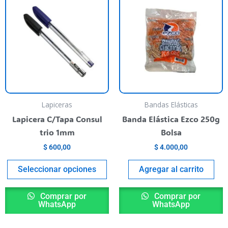
roduct
product
as
has
ultiple
multiple
riants.
variants.
he
The
ptions
options
ay
may
e
be
Lapiceras
Bandas Elásticas
hosen
chosen
Lapicera C/Tapa Consul
Banda Elástica Ezco 250g
n
on
trio 1mm
Bolsa
he
the
$
600,00
$
4.000,00
roduct
product
age
page
Seleccionar opciones
Agregar al carrito
Comprar por
Comprar por
WhatsApp
WhatsApp