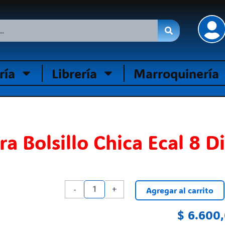
ría
Librería
Marroquinería
a Bolsillo Chica Ecal 8 D
Calculadora
-
+
Agregar al carrito
Bolsillo
Chica
$
6.600