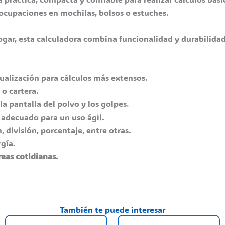
eocupaciones en mochilas, bolsos o estuches.
hogar, esta calculadora combina funcionalidad y durabilida
ualización para cálculos más extensos.
o o cartera.
 la pantalla del polvo y los golpes.
 adecuado para un uso ágil.
, división, porcentaje, entre otras.
gía.
reas cotidianas.
También te puede interesar
This
T