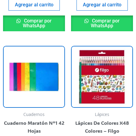
Agregar al carrito
Agregar al carrito
Comprar por
Comprar por
WhatsApp
WhatsApp
This
product
has
multiple
variants.
The
options
may
be
Cuadernos
Lápices
chosen
Cuaderno Maratón N°1 42
Lápices De Colores X48
on
Hojas
Colores – Filgo