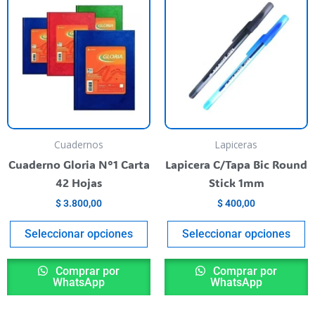
product
p
has
h
multiple
m
variants.
va
The
T
options
o
may
m
be
b
Cuadernos
Lapiceras
chosen
c
Cuaderno Gloria N°1 Carta
Lapicera C/Tapa Bic Round
on
o
42 Hojas
Stick 1mm
the
t
$
3.800,00
$
400,00
product
p
page
p
Seleccionar opciones
Seleccionar opciones
Comprar por
Comprar por
WhatsApp
WhatsApp