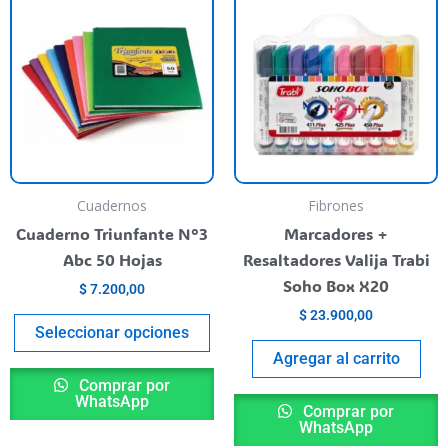
product
has
multiple
variants.
The
options
may
be
Cuadernos
Fibrones
chosen
Cuaderno Triunfante N°3
Marcadores +
on
Abc 50 Hojas
Resaltadores Valija Trabi
the
Soho Box X20
$
7.200,00
product
$
23.900,00
page
Seleccionar opciones
Agregar al carrito
Comprar por
WhatsApp
Comprar por
WhatsApp