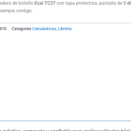
Ecal
adora de bolsillo
Ecal TC37
con tapa protectora, pantalla de 8
dí
8
 siempre contigo.
Digitos
Tc37
870
Categories
Calculadoras
,
Librería
cantidad
 práctica, compacta y confiable para realizar cálculos bás