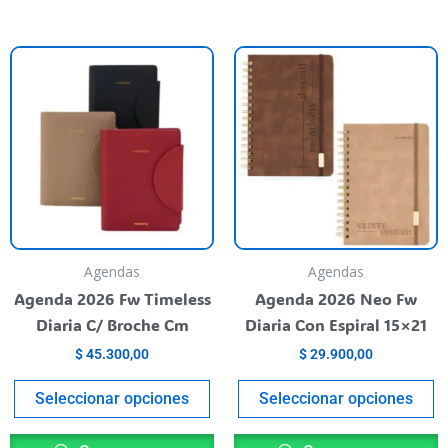
his
This
T
roduct
product
p
as
has
h
ultiple
multiple
m
riants.
variants.
va
he
The
T
ptions
options
o
ay
may
m
e
be
b
Agendas
Agendas
hosen
chosen
c
Agenda 2026 Fw Timeless
Agenda 2026 Neo Fw
n
on
o
Diaria C/ Broche Cm
Diaria Con Espiral 15×21
he
the
t
$
45.300,00
$
29.900,00
roduct
product
p
age
page
p
Seleccionar opciones
Seleccionar opciones