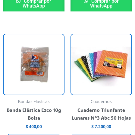
Comprar por
Comprar por
WhatsApp
WhatsApp
T
p
h
m
va
T
o
m
b
Bandas Elásticas
Cuadernos
c
Banda Elástica Ezco 10g
Cuaderno Triunfante
o
Bolsa
Lunares N°3 Abc 50 Hojas
t
$
400,00
$
7.200,00
p