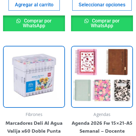
p
Agregar al carrito
Seleccionar opciones
Comprar por
Comprar por
WhatsApp
WhatsApp
T
p
h
m
va
T
o
m
b
Fibrones
Agendas
c
Marcadores Deli Al Agua
Agenda 2026 Fw 15×21-A5
o
Valija x60 Doble Punta
Semanal – Docente