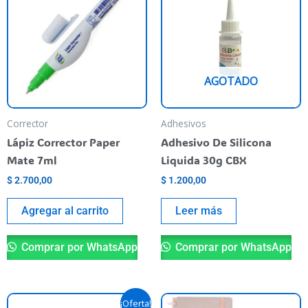
AGOTADO
Corrector
Adhesivos
Lápiz Corrector Paper
Adhesivo De Silicona
Mate 7ml
Liquida 30g CBX
$
2.700,00
$
1.200,00
Agregar al carrito
Leer más
Comprar por WhatsApp
Comprar por WhatsApp
Original
Current
Th
¡Oferta!