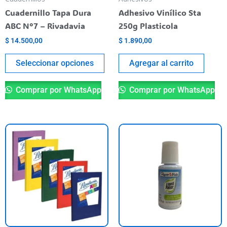
chosen
Cuadernillo Tapa Dura
Adhesivo Vinílico Sta
on
ABC N°7 – Rivadavia
250g Plasticola
the
$
14.500,00
$
1.890,00
product
page
Seleccionar opciones
Agregar al carrito
Comprar por WhatsApp
Comprar por WhatsApp
This
product
has
multiple
variants.
The
options
may