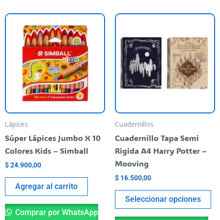
Th
pr
ha
mu
va
T
op
m
be
Lápices
Cuadernillos
ch
Súper Lápices Jumbo X 10
Cuadernillo Tapa Semi
o
Colores Kids – Simball
Rigida A4 Harry Potter –
th
Mooving
$
24.900,00
pr
$
16.500,00
pa
Agregar al carrito
Seleccionar opciones
Comprar por WhatsApp