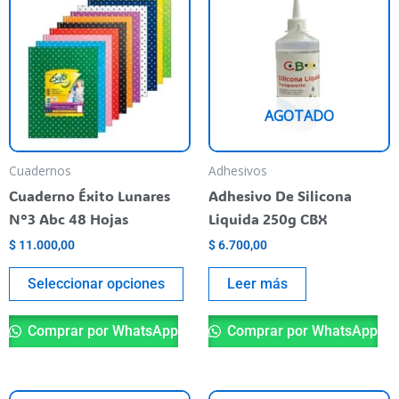
product
has
multiple
variants.
The
AGOTADO
options
may
be
Cuadernos
Adhesivos
chosen
Cuaderno Éxito Lunares
Adhesivo De Silicona
on
N°3 Abc 48 Hojas
Liquida 250g CBX
the
$
11.000,00
$
6.700,00
product
page
Seleccionar opciones
Leer más
Comprar por WhatsApp
Comprar por WhatsApp