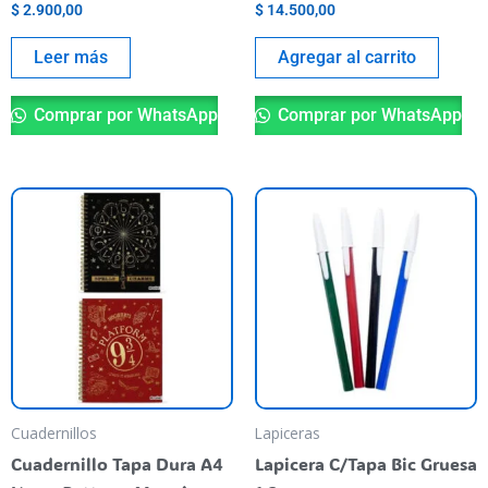
$
2.900,00
$
14.500,00
Leer más
Agregar al carrito
Comprar por WhatsApp
Comprar por WhatsApp
This
Th
product
pr
has
ha
multiple
mu
variants.
va
The
T
options
op
may
m
be
be
Cuadernillos
Lapiceras
chosen
ch
Cuadernillo Tapa Dura A4
Lapicera C/Tapa Bic Gruesa
on
o