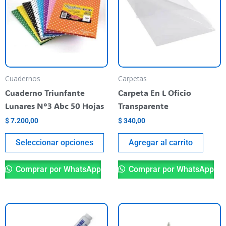
multiple
variants.
The
options
may
be
Cuadernos
Carpetas
chosen
Cuaderno Triunfante
Carpeta En L Oficio
on
Lunares N°3 Abc 50 Hojas
Transparente
the
$
7.200,00
$
340,00
product
page
Seleccionar opciones
Agregar al carrito
Comprar por WhatsApp
Comprar por WhatsApp