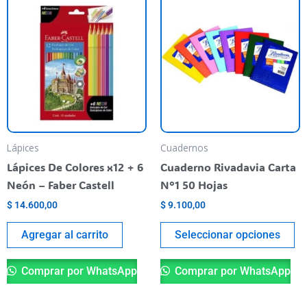
Th
pr
ha
mu
va
T
op
m
be
Lápices
Cuadernos
ch
Lápices De Colores x12 + 6
Cuaderno Rivadavia Carta
o
Neón – Faber Castell
N°1 50 Hojas
th
$
14.600,00
$
9.100,00
pr
pa
Agregar al carrito
Seleccionar opciones
Comprar por WhatsApp
Comprar por WhatsApp