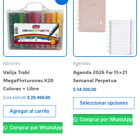
price
price
pr
was:
is:
$ 24.000,00.
$ 20.490,00.
ha
mu
va
T
op
m
be
Fibrones
Agendas
ch
Valija Trabi
Agenda 2026 Fw 15×21
o
MegaPinturones X20
Semanal Perpetua
th
Colores + Libro
$
34.500,00
pr
$
24.000,00
$
20.490,00
pa
Seleccionar opciones
Agregar al carrito
Comprar por WhatsApp
Comprar por WhatsApp