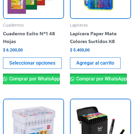
The
options
may
be
Cuadernos
Lapiceras
chosen
Cuaderno Exito N°1 48
Lapicera Paper Mate
on
Hojas
Colores Surtidos X8
the
$
6.200,00
$
5.400,00
product
page
Seleccionar opciones
Agregar al carrito
Comprar por WhatsApp
Comprar por WhatsApp