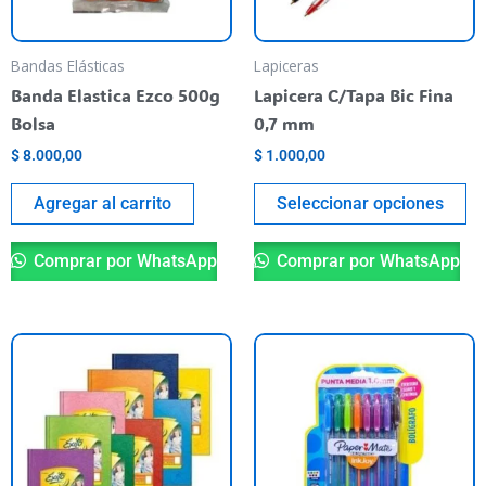
op
m
be
Bandas Elásticas
Lapiceras
ch
Banda Elastica Ezco 500g
Lapicera C/Tapa Bic Fina
o
Bolsa
0,7 mm
th
$
8.000,00
$
1.000,00
pr
pa
Agregar al carrito
Seleccionar opciones
Comprar por WhatsApp
Comprar por WhatsApp
This
product
has
multiple
variants.