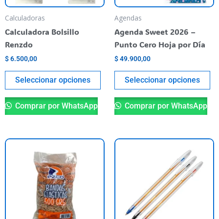
may
m
be
be
Calculadoras
Agendas
chosen
ch
Calculadora Bolsillo
Agenda Sweet 2026 –
on
o
Renzdo
Punto Cero Hoja por Día
the
th
$
6.500,00
$
49.900,00
product
pr
page
pa
Seleccionar opciones
Seleccionar opciones
Comprar por WhatsApp
Comprar por WhatsApp
Th
pr
ha
mu
va
T