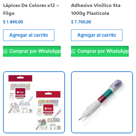
Lápices De Colores x12 –
Adhesivo Vinílico Sta
Filgo
1000g Plasticola
$
1.890,00
$
7.700,00
Agregar al carrito
Agregar al carrito
Comprar por WhatsApp
Comprar por WhatsApp
This
product
has
multiple
variants.
The
options
may