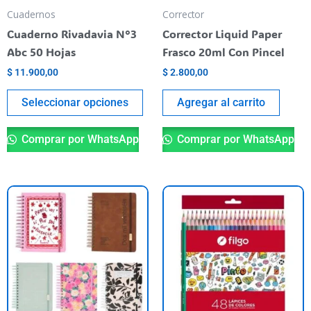
be
Cuadernos
Corrector
chosen
Cuaderno Rivadavia N°3
Corrector Liquid Paper
on
Abc 50 Hojas
Frasco 20ml Con Pincel
the
$
11.900,00
$
2.800,00
product
page
Seleccionar opciones
Agregar al carrito
Comprar por WhatsApp
Comprar por WhatsApp
This
product
has
multiple
variants.
The
options