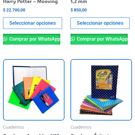
Harry Potter – Mooving
1,2 mm
the
th
$
22.700,00
$
850,00
product
pr
page
pa
Seleccionar opciones
Seleccionar opciones
Comprar por WhatsApp
Comprar por WhatsApp
This
Th
product
pr
has
ha
multiple
mu
variants.
va
The
T
options
op
may
m
be
be
Cuadernos
Cuadernos
chosen
ch