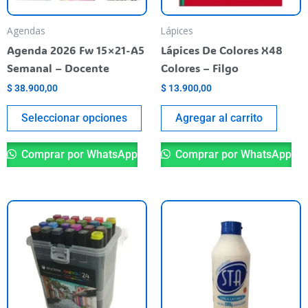
may
be
Agendas
Lápices
chosen
Agenda 2026 Fw 15×21-A5
Lápices De Colores X48
on
Semanal – Docente
Colores – Filgo
the
$
38.900,00
$
13.900,00
product
page
Seleccionar opciones
Agregar al carrito
Comprar por WhatsApp
Comprar por WhatsApp