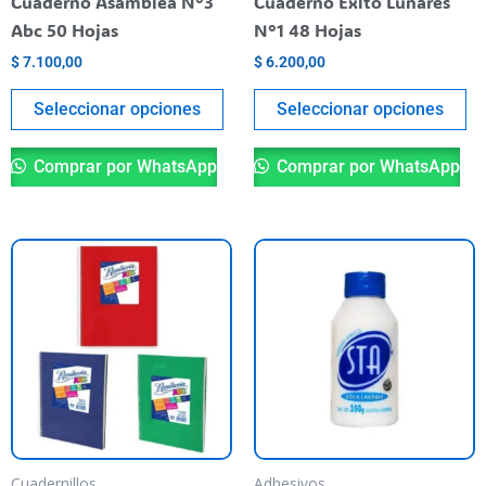
Cuaderno Asamblea N°3
Cuaderno Éxito Lunares
on
o
Abc 50 Hojas
N°1 48 Hojas
the
th
$
7.100,00
$
6.200,00
product
pr
page
pa
Seleccionar opciones
Seleccionar opciones
Comprar por WhatsApp
Comprar por WhatsApp
This
product
has
multiple
variants.
The
options
may
be
Cuadernillos
Adhesivos