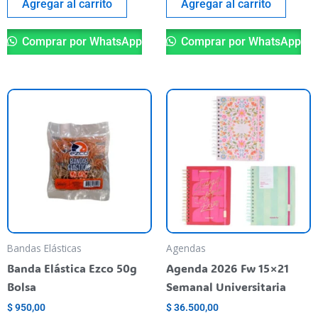
Agregar al carrito
Agregar al carrito
Comprar por WhatsApp
Comprar por WhatsApp
Th
pr
ha
mu
va
T
op
m
be
Bandas Elásticas
Agendas
ch
Banda Elástica Ezco 50g
Agenda 2026 Fw 15×21
o
Bolsa
Semanal Universitaria
th
$
950,00
$
36.500,00