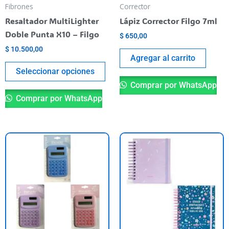
be
Fibrones
Corrector
chosen
Resaltador MultiLighter
Lápiz Corrector Filgo 7ml
on
Doble Punta X10 – Filgo
$
650,00
the
$
10.500,00
product
Agregar al carrito
page
Seleccionar opciones
Comprar por WhatsApp
Comprar por WhatsApp
This
Th
product
pr
has
ha
multiple
mu
variants.
va
The
T
options
op