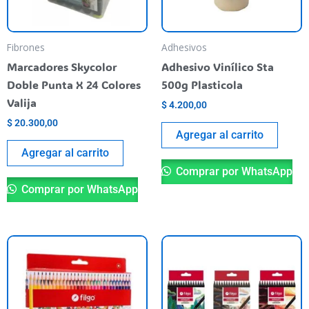
Fibrones
Adhesivos
Marcadores Skycolor
Adhesivo Vinílico Sta
Doble Punta X 24 Colores
500g Plasticola
Valija
$
4.200,00
$
20.300,00
Agregar al carrito
Agregar al carrito
Comprar por WhatsApp
Comprar por WhatsApp
Th
pr
ha
mu