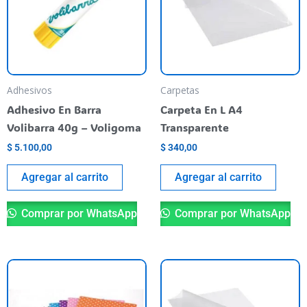
Adhesivos
Carpetas
Adhesivo En Barra
Carpeta En L A4
Volibarra 40g – Voligoma
Transparente
$
5.100,00
$
340,00
Agregar al carrito
Agregar al carrito
Comprar por WhatsApp
Comprar por WhatsApp
This
product
has