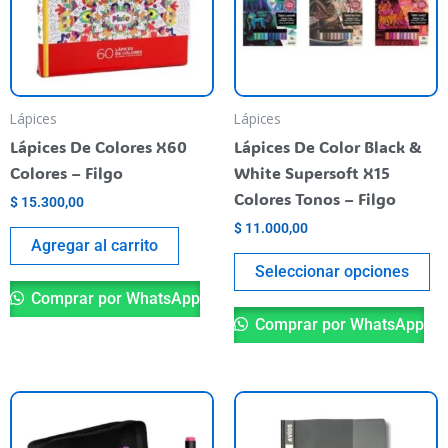
va
T
op
m
be
Lápices
Lápices
ch
Lápices De Colores X60
Lápices De Color Black &
o
Colores – Filgo
White Supersoft X15
th
Colores Tonos – Filgo
$
15.300,00
pr
$
11.000,00
pa
Agregar al carrito
Seleccionar opciones
Comprar por WhatsApp
Comprar por WhatsApp