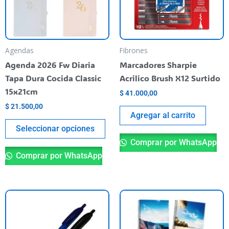
Las
opciones
se
pueden
Agendas
Fibrones
elegir
Agenda 2026 Fw Diaria
Marcadores Sharpie
en
Tapa Dura Cocida Classic
Acrilico Brush X12 Surtido
la
15x21cm
$
41.000,00
página
$
21.500,00
del
Agregar al carrito
producto
Seleccionar opciones
Comprar por WhatsApp
Comprar por WhatsApp
Este
Es
producto
pr
tiene
ti