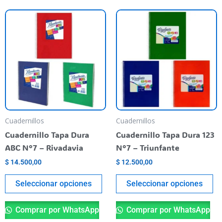
Este
Es
producto
pr
tiene
ti
varias
va
variantes.
va
Las
La
opciones
op
se
se
pueden
pu
Cuadernillos
Cuadernillos
elegir
el
Cuadernillo Tapa Dura
Cuadernillo Tapa Dura 123
en
en
ABC N°7 – Rivadavia
N°7 – Triunfante
la
la
$
14.500,00
$
12.500,00
página
pá
del
de
Seleccionar opciones
Seleccionar opciones
producto
pr
Comprar por WhatsApp
Comprar por WhatsApp