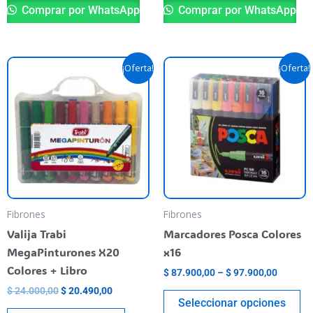
Comprar por WhatsApp
Comprar por WhatsApp
El
El
Rango
Es
¡Oferta!
¡Oferta!
precio
precio
de
pr
original
actual
precios:
era:
es:
desde
ti
$ 24.000,00.
$ 20.490,00.
$ 87.90
va
hasta
va
$ 97.90
La
op
se
pu
Fibrones
Fibrones
el
Valija Trabi
Marcadores Posca Colores
en
MegaPinturones X20
x16
la
Colores + Libro
$
87.900,00
–
$
97.900,00
pá
$
24.000,00
$
20.490,00
de
Seleccionar opciones