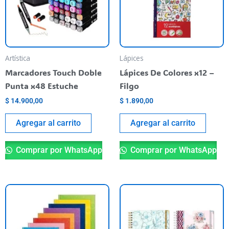
Artística
Lápices
Marcadores Touch Doble
Lápices De Colores x12 –
Punta x48 Estuche
Filgo
$
14.900,00
$
1.890,00
Agregar al carrito
Agregar al carrito
Comprar por WhatsApp
Comprar por WhatsApp
Este
Es
producto
pr
tiene
ti