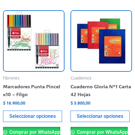
Este
Es
producto
pr
tiene
ti
varias
va
variantes.
va
Las
La
opciones
op
se
se
pueden
pu
Fibrones
Cuadernos
elegir
el
Marcadores Punta Pincel
Cuaderno Gloria N°1 Carta
en
en
x10 – Filgo
42 Hojas
la
la
$
16.900,00
$
3.800,00
página
pá
del
de
Seleccionar opciones
Seleccionar opciones
producto
pr
Comprar por WhatsApp
Comprar por WhatsApp