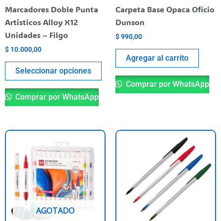
elegir
Marcadores Doble Punta
Carpeta Base Opaca Oficio
en
Artísticos Alloy X12
Dunson
la
Unidades – Filgo
$
990,00
página
$
10.000,00
del
Agregar al carrito
producto
Seleccionar opciones
Comprar por WhatsApp
Comprar por WhatsApp
Es
pr
ti
va
va
La
AGOTADO
op