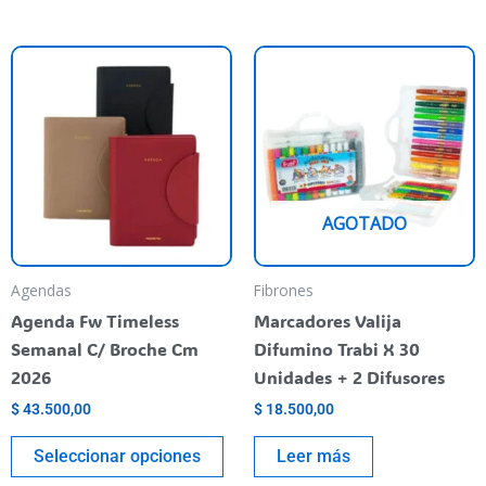
Este
producto
tiene
varias
variantes.
Las
AGOTADO
opciones
se
pueden
Agendas
Fibrones
elegir
Agenda Fw Timeless
Marcadores Valija
en
Semanal C/ Broche Cm
Difumino Trabi X 30
la
2026
Unidades + 2 Difusores
página
$
43.500,00
$
18.500,00
del
producto
Seleccionar opciones
Leer más