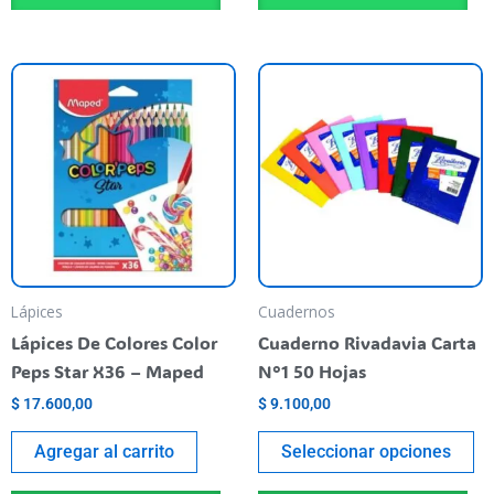
Es
pr
ti
va
va
La
op
se
pu
Lápices
Cuadernos
el
Lápices De Colores Color
Cuaderno Rivadavia Carta
en
Peps Star X36 – Maped
N°1 50 Hojas
la
$
17.600,00
$
9.100,00
pá
de
Agregar al carrito
Seleccionar opciones
pr