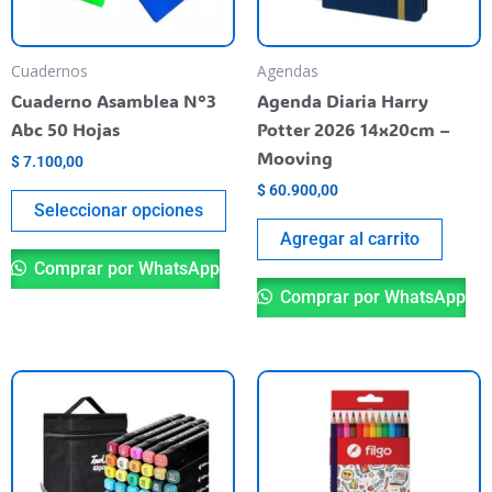
opciones
se
pueden
Cuadernos
Agendas
elegir
Cuaderno Asamblea N°3
Agenda Diaria Harry
en
Abc 50 Hojas
Potter 2026 14x20cm –
la
Mooving
$
7.100,00
página
$
60.900,00
del
Seleccionar opciones
producto
Agregar al carrito
Comprar por WhatsApp
Comprar por WhatsApp