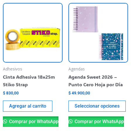
Es
pr
ti
va
va
La
op
se
pu
Adhesivos
Agendas
el
Cinta Adhesiva 18x25m
Agenda Sweet 2026 –
en
Stiko Strap
Punto Cero Hoja por Día
la
$
830,00
$
49.900,00
pá
de
Agregar al carrito
Seleccionar opciones
pr
Comprar por WhatsApp
Comprar por WhatsApp