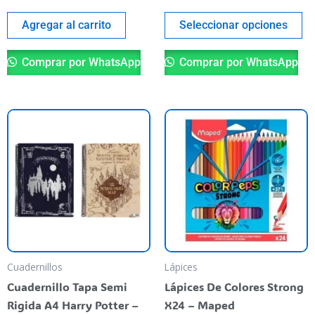
pá
de
Agregar al carrito
Seleccionar opciones
pr
Comprar por WhatsApp
Comprar por WhatsApp
Este
producto
tiene
varias
variantes.
Las
opciones
se
pueden
Cuadernillos
Lápices
elegir
Cuadernillo Tapa Semi
Lápices De Colores Strong
en
Rigida A4 Harry Potter –
X24 – Maped