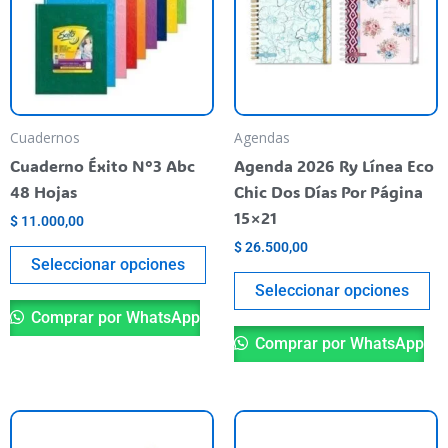
varias
va
variantes.
va
Las
La
opciones
op
se
se
pueden
pu
Cuadernos
Agendas
elegir
el
Cuaderno Éxito N°3 Abc
Agenda 2026 Ry Línea Eco
en
en
48 Hojas
Chic Dos Días Por Página
la
la
15×21
$
11.000,00
página
pá
$
26.500,00
del
de
Seleccionar opciones
producto
pr
Seleccionar opciones
Comprar por WhatsApp
Comprar por WhatsApp