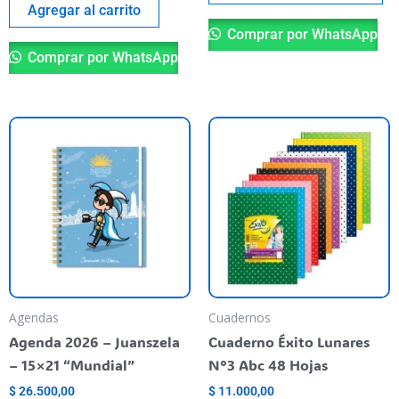
pr
Agregar al carrito
Comprar por WhatsApp
Comprar por WhatsApp
Es
pr
ti
va
va
La
op
se
pu
Agendas
Cuadernos
el
Agenda 2026 – Juanszela
Cuaderno Éxito Lunares
en
– 15×21 “Mundial”
N°3 Abc 48 Hojas
la
$
26.500,00
$
11.000,00