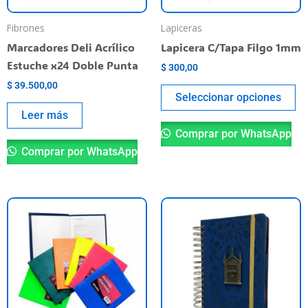
se
pu
Fibrones
Lapiceras
el
Marcadores Deli Acrílico
Lapicera C/Tapa Filgo 1mm
en
Estuche x24 Doble Punta
$
300,00
la
$
39.500,00
pá
Seleccionar opciones
de
Leer más
pr
Comprar por WhatsApp
Comprar por WhatsApp
Este
producto
tiene
varias
variantes.
Las