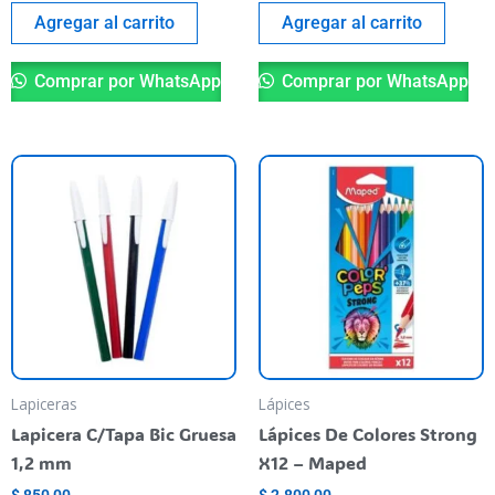
Agregar al carrito
Agregar al carrito
Comprar por WhatsApp
Comprar por WhatsApp
Este
producto
tiene
varias
variantes.
Las
opciones
se
pueden
Lapiceras
Lápices
elegir
Lapicera C/Tapa Bic Gruesa
Lápices De Colores Strong
en
1,2 mm
X12 – Maped
la