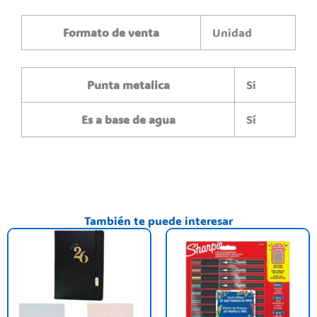
Formato de venta
Unidad
Punta metalica
Si
Es a base de agua
Sí
También te puede interesar
Este
producto
tiene
varias
variantes.