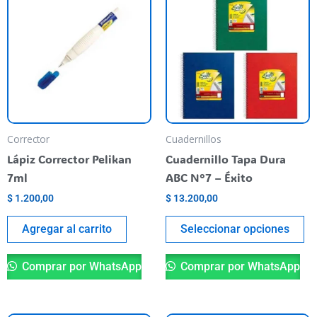
pr
ti
va
va
La
op
se
pu
Corrector
Cuadernillos
el
Lápiz Corrector Pelikan
Cuadernillo Tapa Dura
en
7ml
ABC N°7 – Éxito
la
$
1.200,00
$
13.200,00
pá
de
Agregar al carrito
Seleccionar opciones
pr
Comprar por WhatsApp
Comprar por WhatsApp