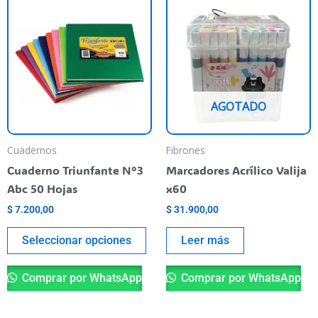
producto
tiene
varias
variantes.
Las
AGOTADO
opciones
se
pueden
Cuadernos
Fibrones
elegir
Cuaderno Triunfante N°3
Marcadores Acrílico Valija
en
Abc 50 Hojas
x60
la
$
7.200,00
$
31.900,00
página
del
Seleccionar opciones
Leer más
producto
Comprar por WhatsApp
Comprar por WhatsApp