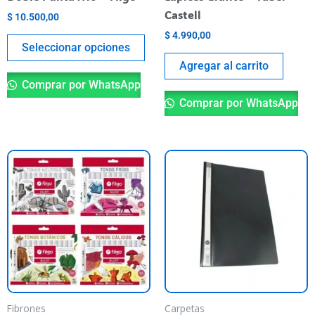
la
Castell
$
10.500,00
página
$
4.990,00
del
Seleccionar opciones
producto
Agregar al carrito
Comprar por WhatsApp
Comprar por WhatsApp
Este
producto
tiene
varias
variantes.
Las
opciones
se
pueden
Fibrones
Carpetas