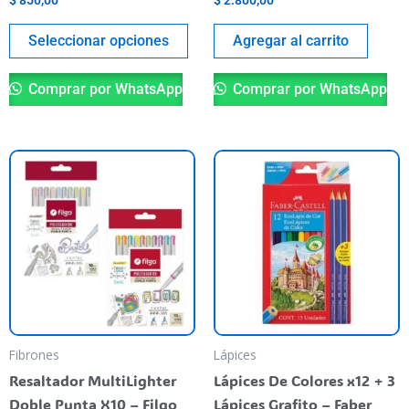
$
850,00
$
2.800,00
página
del
Seleccionar opciones
Agregar al carrito
producto
Comprar por WhatsApp
Comprar por WhatsApp
Este
producto
tiene
varias
variantes.
Las
opciones
se
pueden
Fibrones
Lápices
elegir
Resaltador MultiLighter
Lápices De Colores x12 + 3
en
Doble Punta X10 – Filgo
Lápices Grafito – Faber