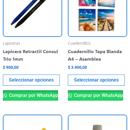
varias
va
variantes.
va
Las
La
opciones
op
se
se
pueden
pu
Lapiceras
Cuadernillos
elegir
el
Lapicera Retractil Consul
Cuadernillo Tapa Blanda
en
en
Trio 1mm
A4 – Asamblea
la
la
$
900,00
$
3.900,00
página
pá
del
de
Seleccionar opciones
Seleccionar opciones
producto
pr
Comprar por WhatsApp
Comprar por WhatsApp