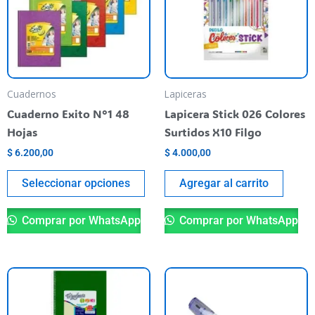
variantes.
Las
opciones
se
pueden
Cuadernos
Lapiceras
elegir
Cuaderno Exito N°1 48
Lapicera Stick 026 Colores
en
Hojas
Surtidos X10 Filgo
la
$
6.200,00
$
4.000,00
página
del
Seleccionar opciones
Agregar al carrito
producto
Comprar por WhatsApp
Comprar por WhatsApp
Este
producto
tiene