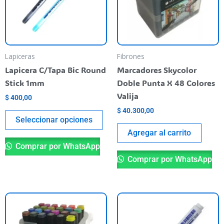
variantes.
Las
opciones
se
pueden
Lapiceras
Fibrones
elegir
Lapicera C/Tapa Bic Round
Marcadores Skycolor
en
Stick 1mm
Doble Punta X 48 Colores
la
Valija
$
400,00
página
$
40.300,00
del
Seleccionar opciones
producto
Agregar al carrito
Comprar por WhatsApp
Comprar por WhatsApp