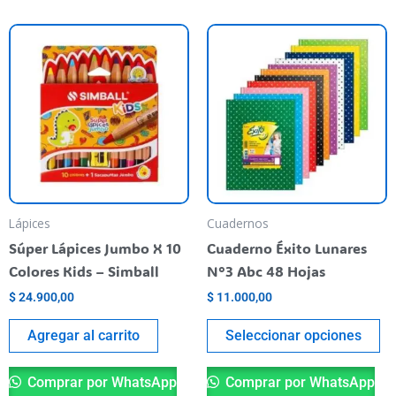
Es
pr
ti
va
va
La
op
se
pu
Lápices
Cuadernos
el
Súper Lápices Jumbo X 10
Cuaderno Éxito Lunares
en
Colores Kids – Simball
N°3 Abc 48 Hojas
la
$
24.900,00
$
11.000,00
pá
de
Agregar al carrito
Seleccionar opciones
pr
Comprar por WhatsApp
Comprar por WhatsApp