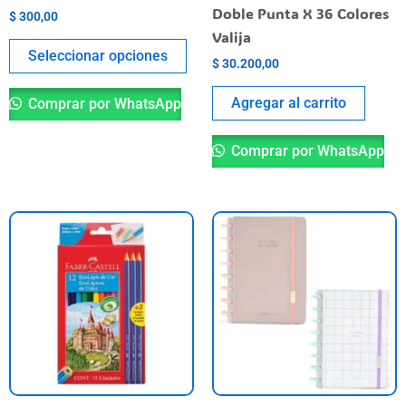
en
Doble Punta X 36 Colores
$
300,00
la
Valija
página
Seleccionar opciones
$
30.200,00
del
producto
Agregar al carrito
Comprar por WhatsApp
Comprar por WhatsApp
Es
pr
ti
va
va
La
op
se