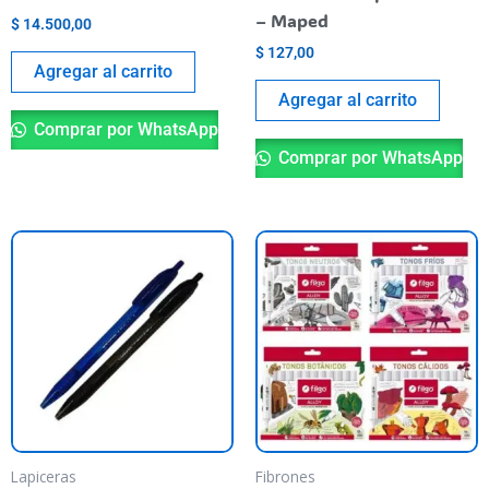
– Maped
$
14.500,00
$
127,00
Agregar al carrito
Agregar al carrito
Comprar por WhatsApp
Comprar por WhatsApp
Este
Es
producto
pr
tiene
ti
varias
va
variantes.
va
Las
La
opciones
op
se
se
pueden
pu
Lapiceras
Fibrones