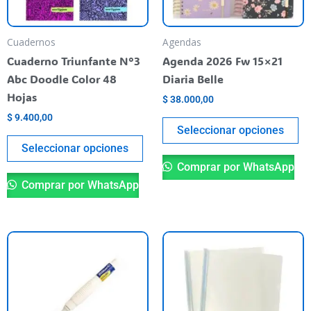
opciones
op
se
se
pueden
pu
Cuadernos
Agendas
elegir
el
Cuaderno Triunfante N°3
Agenda 2026 Fw 15×21
en
en
Abc Doodle Color 48
Diaria Belle
la
la
Hojas
$
38.000,00
página
pá
$
9.400,00
del
de
Seleccionar opciones
producto
pr
Seleccionar opciones
Comprar por WhatsApp
Comprar por WhatsApp