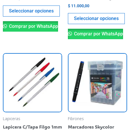
página
pá
$
11.000,00
del
de
Seleccionar opciones
producto
pr
Seleccionar opciones
Comprar por WhatsApp
Comprar por WhatsApp
Este
producto
tiene
varias
variantes.
Las
opciones
se
pueden
Lapiceras
Fibrones
elegir
Lapicera C/Tapa Filgo 1mm
Marcadores Skycolor