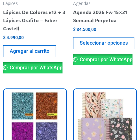
pu
Lápices
Agendas
el
Lápices De Colores x12 + 3
Agenda 2026 Fw 15×21
en
Lápices Grafito – Faber
Semanal Perpetua
la
Castell
$
34.500,00
pá
$
4.990,00
de
Seleccionar opciones
pr
Agregar al carrito
Comprar por WhatsApp
Comprar por WhatsApp
Este
Es
producto
pr
tiene
ti
varias
va
variantes.
va
Las
La