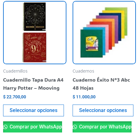
Este
Es
producto
pr
tiene
ti
varias
va
variantes.
va
Las
La
opciones
op
se
se
pueden
pu
Cuadernillos
Cuadernos
elegir
el
Cuadernillo Tapa Dura A4
Cuaderno Éxito N°3 Abc
en
en
Harry Potter – Mooving
48 Hojas
la
la
$
22.700,00
$
11.000,00
página
pá
del
de
Seleccionar opciones
Seleccionar opciones
producto
pr
Comprar por WhatsApp
Comprar por WhatsApp