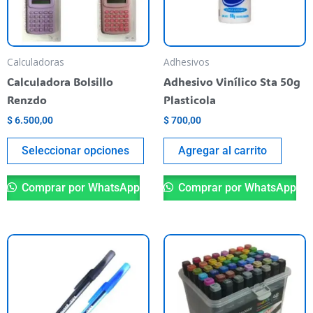
Las
opciones
se
pueden
Calculadoras
Adhesivos
elegir
Calculadora Bolsillo
Adhesivo Vinílico Sta 50g
en
Renzdo
Plasticola
la
$
6.500,00
$
700,00
página
del
Seleccionar opciones
Agregar al carrito
producto
Comprar por WhatsApp
Comprar por WhatsApp
Este
producto
tiene
varias