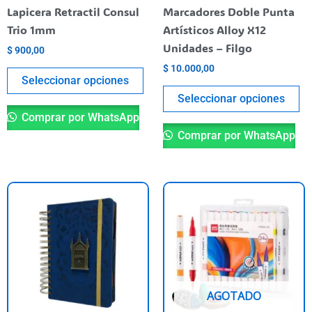
elegir
el
Lapicera Retractil Consul
Marcadores Doble Punta
en
en
Trio 1mm
Artísticos Alloy X12
la
la
Unidades – Filgo
$
900,00
página
pá
$
10.000,00
del
de
Seleccionar opciones
producto
pr
Seleccionar opciones
Comprar por WhatsApp
Comprar por WhatsApp
AGOTADO