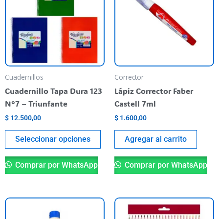
varias
variantes.
Las
opciones
se
pueden
Cuadernillos
Corrector
elegir
Cuadernillo Tapa Dura 123
Lápiz Corrector Faber
en
N°7 – Triunfante
Castell 7ml
la
$
12.500,00
$
1.600,00
página
del
Seleccionar opciones
Agregar al carrito
producto
Comprar por WhatsApp
Comprar por WhatsApp