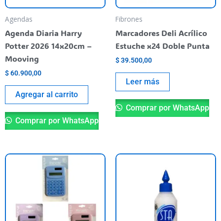
Agendas
Fibrones
Agenda Diaria Harry
Marcadores Deli Acrílico
Potter 2026 14x20cm –
Estuche x24 Doble Punta
Mooving
$
39.500,00
$
60.900,00
Leer más
Agregar al carrito
Comprar por WhatsApp
Comprar por WhatsApp
Este
producto
tiene
varias
variantes.