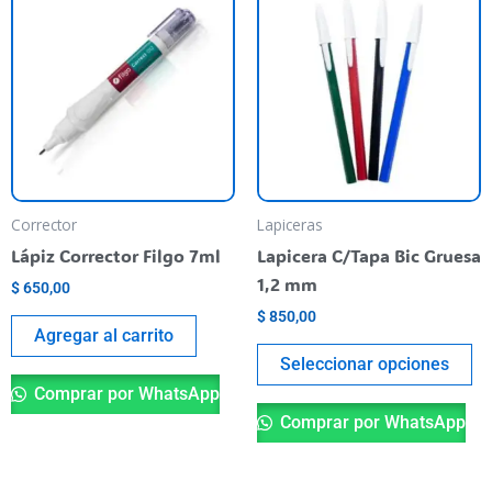
pr
ti
va
va
La
op
se
pu
Corrector
Lapiceras
el
Lápiz Corrector Filgo 7ml
Lapicera C/Tapa Bic Gruesa
en
1,2 mm
$
650,00
la
$
850,00
pá
Agregar al carrito
de
Seleccionar opciones
pr
Comprar por WhatsApp
Comprar por WhatsApp