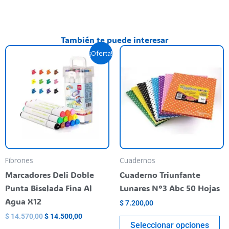
También te puede interesar
El
El
Es
¡Oferta!
precio
precio
pr
original
actual
era:
es:
ti
$ 14.570,00.
$ 14.500,00.
va
va
La
op
se
pu
Fibrones
Cuadernos
el
Marcadores Deli Doble
Cuaderno Triunfante
en
Punta Biselada Fina Al
Lunares N°3 Abc 50 Hojas
la
Agua X12
$
7.200,00
pá
$
14.570,00
$
14.500,00
de
Seleccionar opciones