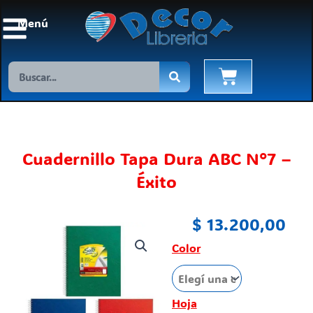
Ir
Menú
al
contenido
Search
Cart
Cuadernillo Tapa Dura ABC N°7 –
Éxito
$
13.200,00
Cuadernillo
Color
Tapa
Dura
ABC
Hoja