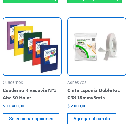
Este
producto
tiene
varias
variantes.
Las
opciones
se
pueden
Cuadernos
Adhesivos
elegir
Cuaderno Rivadavia N°3
Cinta Esponja Doble Faz
en
Abc 50 Hojas
CBX 18mmx5mts
la
$
11.900,00
$
2.000,00
página
del
Seleccionar opciones
Agregar al carrito
producto