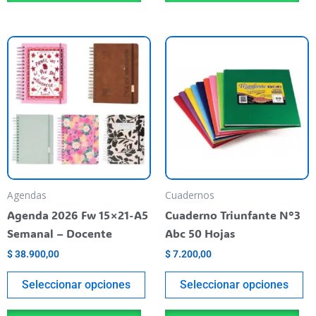
Este
Es
producto
pr
tiene
ti
varias
va
variantes.
va
Las
La
opciones
op
se
se
pueden
pu
Agendas
Cuadernos
elegir
el
Agenda 2026 Fw 15×21-A5
Cuaderno Triunfante N°3
en
en
Semanal – Docente
Abc 50 Hojas
la
la
$
38.900,00
$
7.200,00
página
pá
del
de
Seleccionar opciones
Seleccionar opciones
producto
pr