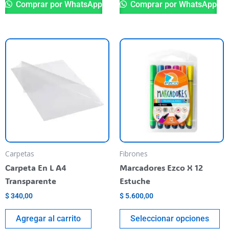
Comprar por WhatsApp
Comprar por WhatsApp
Es
pr
ti
va
va
La
op
se
pu
Carpetas
Fibrones
el
Carpeta En L A4
Marcadores Ezco X 12
en
Transparente
Estuche
la
$
340,00
$
5.600,00
pá
de
Agregar al carrito
Seleccionar opciones