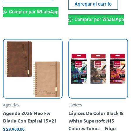
Agregar al carrito
Comprar por WhatsApp
Comprar por WhatsApp
Este
Es
producto
pr
tiene
ti
varias
va
variantes.
va
Las
La
opciones
op
se
se
pueden
pu
Agendas
Lápices
elegir
el
Agenda 2026 Neo Fw
Lápices De Color Black &
en
en
Diaria Con Espiral 15×21
White Supersoft X15
la
la
Colores Tonos – Filgo
$
29.900,00