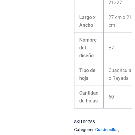
21×27
Largo x
27 cm x 21
Ancho
cm
Nombre
del
E7
diseño
Tipo de
Cuadriculad
hoja
o Rayada
Cantidad
60
de hojas
SKU
09758
Categories
Cuadernillos
,