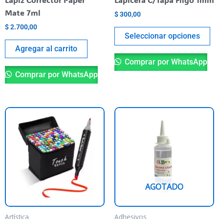
en
Mate 7ml
$
300,00
la
$
2.700,00
pá
Seleccionar opciones
de
Agregar al carrito
pr
Comprar por WhatsApp
Comprar por WhatsApp
AGOTADO
Artística
Adhesivos