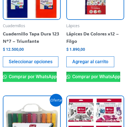
Las
opciones
se
pueden
Cuadernillos
Lápices
elegir
Cuadernillo Tapa Dura 123
Lápices De Colores x12 –
en
N°7 – Triunfante
Filgo
la
$
12.500,00
$
1.890,00
página
del
Seleccionar opciones
Agregar al carrito
producto
Comprar por WhatsApp
Comprar por WhatsApp
El
El
Es
¡Oferta!
precio
precio
pr
original
actual
era:
es:
ti
$ 24.000,00.
$ 20.490,00.
va