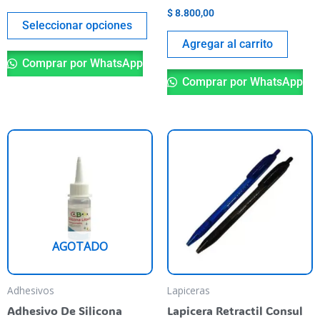
página
$
8.800,00
del
Seleccionar opciones
producto
Agregar al carrito
Comprar por WhatsApp
Comprar por WhatsApp
Es
pr
ti
va
va
La
AGOTADO
op
se
pu
Adhesivos
Lapiceras
el
Adhesivo De Silicona
Lapicera Retractil Consul