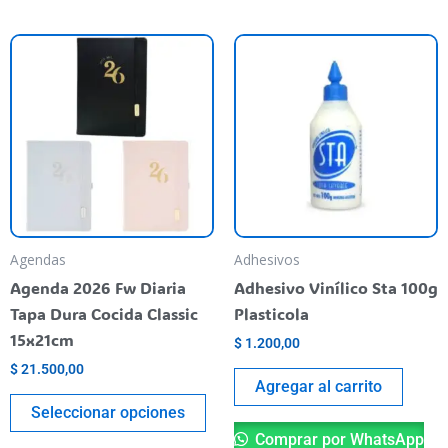
Este
producto
tiene
varias
variantes.
Las
opciones
se
pueden
Agendas
Adhesivos
elegir
Agenda 2026 Fw Diaria
Adhesivo Vinílico Sta 100g
en
Tapa Dura Cocida Classic
Plasticola
la
15x21cm
$
1.200,00
página
$
21.500,00
del
Agregar al carrito
producto
Seleccionar opciones
Comprar por WhatsApp