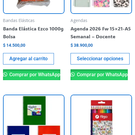
op
se
pu
Bandas Elásticas
Agendas
el
Banda Elástica Ezco 1000g
Agenda 2026 Fw 15×21-A5
en
Bolsa
Semanal – Docente
la
$
14.500,00
$
38.900,00
pá
de
Agregar al carrito
Seleccionar opciones
pr
Comprar por WhatsApp
Comprar por WhatsApp
Este
producto
tiene
varias
variantes.