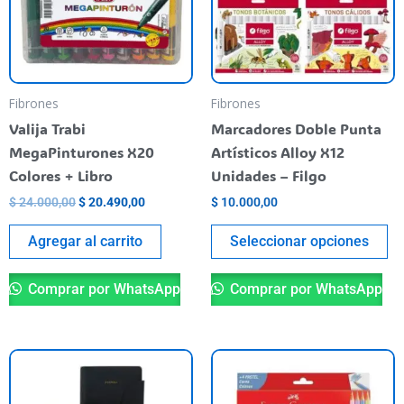
va
La
op
se
pu
Fibrones
Fibrones
el
Valija Trabi
Marcadores Doble Punta
en
MegaPinturones X20
Artísticos Alloy X12
la
Colores + Libro
Unidades – Filgo
pá
$
24.000,00
$
20.490,00
$
10.000,00
de
pr
Agregar al carrito
Seleccionar opciones
Comprar por WhatsApp
Comprar por WhatsApp
Este
producto