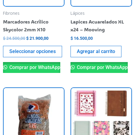
se
pueden
Fibrones
Lápices
elegir
Marcadores Acrílico
Lapices Acuarelados XL
en
Skycolor 2mm X10
x24 – Mooving
la
$
24.500,00
$
21.900,00
$
16.500,00
página
del
Seleccionar opciones
Agregar al carrito
producto
Comprar por WhatsApp
Comprar por WhatsApp
Es
pr
ti
va
va
La