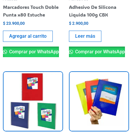
Marcadores Touch Doble
Adhesivo De Silicona
Punta x80 Estuche
Liquida 100g CBX
$
23.900,00
$
2.900,00
Agregar al carrito
Leer más
Comprar por WhatsApp
Comprar por WhatsApp
Este
Es
producto
pr
tiene
ti
varias
va
variantes.
va
Las
La
opciones
op
se
se