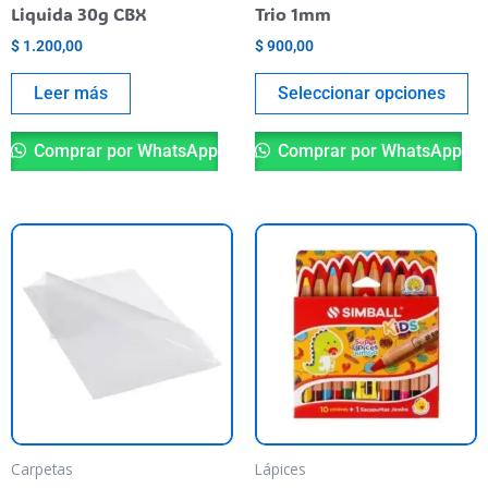
en
Liquida 30g CBX
Trio 1mm
la
$
1.200,00
$
900,00
pá
de
Leer más
Seleccionar opciones
pr
Comprar por WhatsApp
Comprar por WhatsApp
Carpetas
Lápices