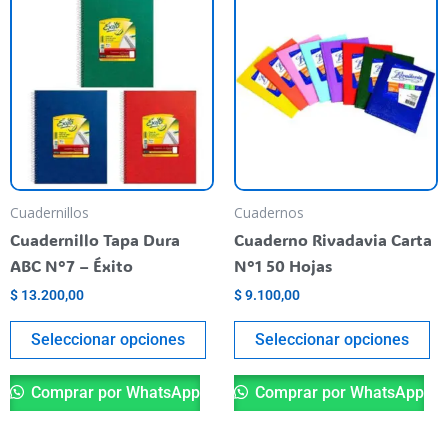
producto
pr
tiene
ti
varias
va
variantes.
va
Las
La
opciones
op
se
se
pueden
pu
Cuadernillos
Cuadernos
elegir
el
Cuadernillo Tapa Dura
Cuaderno Rivadavia Carta
en
en
ABC N°7 – Éxito
N°1 50 Hojas
la
la
$
13.200,00
$
9.100,00
página
pá
del
de
Seleccionar opciones
Seleccionar opciones
producto
pr
Comprar por WhatsApp
Comprar por WhatsApp