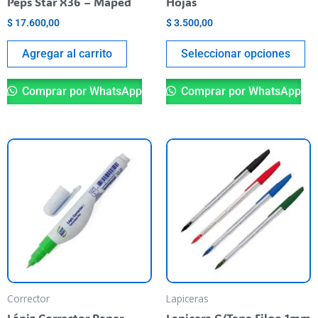
Peps Star X36 – Maped
Hojas
la
$
17.600,00
$
3.500,00
pá
de
Agregar al carrito
Seleccionar opciones
pr
Comprar por WhatsApp
Comprar por WhatsApp
Es
pr
ti
va
va
La
op
se
pu
Corrector
Lapiceras
el
Lápiz Corrector Paper
Lapicera C/Tapa Filgo 1mm