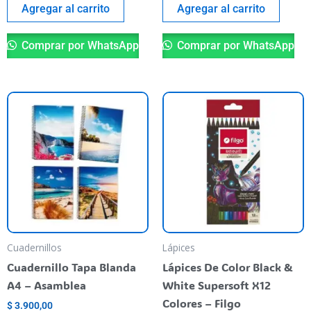
Agregar al carrito
Agregar al carrito
Comprar por WhatsApp
Comprar por WhatsApp
Este
producto
tiene
varias
variantes.
Las
opciones
se
pueden
Cuadernillos
Lápices
elegir
Cuadernillo Tapa Blanda
Lápices De Color Black &
en
A4 – Asamblea
White Supersoft X12
la
Colores – Filgo
$
3.900,00