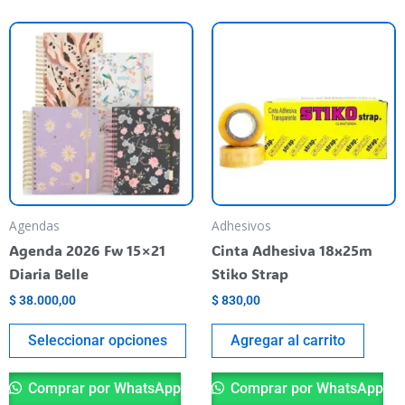
Este
producto
tiene
varias
variantes.
Las
opciones
se
pueden
Agendas
Adhesivos
elegir
Agenda 2026 Fw 15×21
Cinta Adhesiva 18x25m
en
Diaria Belle
Stiko Strap
la
$
38.000,00
$
830,00
página
del
Seleccionar opciones
Agregar al carrito
producto
Comprar por WhatsApp
Comprar por WhatsApp