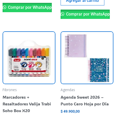
Agregar al carrito
Comprar por WhatsApp
Comprar por WhatsApp
Es
pr
ti
va
va
La
op
se
pu
Fibrones
Agendas
el
Marcadores +
Agenda Sweet 2026 –
en
Resaltadores Valija Trabi
Punto Cero Hoja por Día
la
Soho Box X20
$
49.900,00
pá