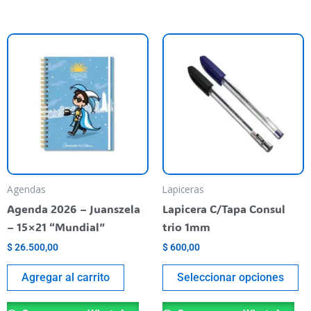
Es
pr
ti
va
va
La
op
se
pu
Agendas
Lapiceras
el
Agenda 2026 – Juanszela
Lapicera C/Tapa Consul
en
– 15×21 “Mundial”
trio 1mm
la
$
26.500,00
$
600,00
pá
de
Agregar al carrito
Seleccionar opciones
pr