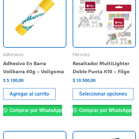
ti
va
va
La
op
se
pu
Adhesivos
Fibrones
el
Adhesivo En Barra
Resaltador MultiLighter
en
Volibarra 40g – Voligoma
Doble Punta X10 – Filgo
la
$
5.100,00
$
10.500,00
pá
de
Agregar al carrito
Seleccionar opciones
pr
Comprar por WhatsApp
Comprar por WhatsApp