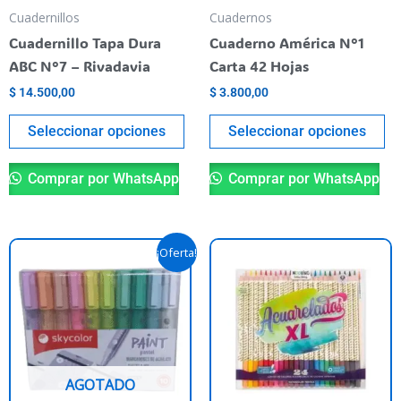
pueden
pu
Cuadernillos
Cuadernos
elegir
el
Cuadernillo Tapa Dura
Cuaderno América N°1
en
en
ABC N°7 – Rivadavia
Carta 42 Hojas
la
la
$
14.500,00
$
3.800,00
página
pá
del
de
Seleccionar opciones
Seleccionar opciones
producto
pr
Comprar por WhatsApp
Comprar por WhatsApp
El
El
Este
¡Oferta!
precio
precio
producto
original
actual
era:
es:
tiene
$ 24.500,00.
$ 21.900,00.
varias
variantes.
Las
AGOTADO
opciones