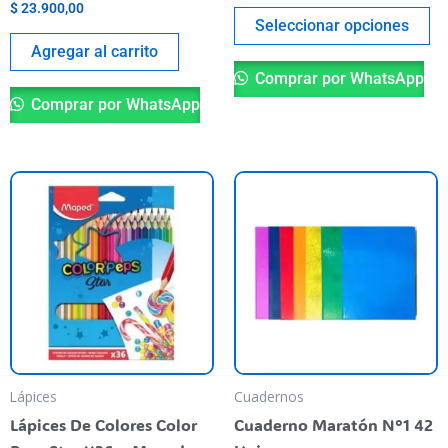
$
23.900,00
de
Seleccionar opciones
pr
Agregar al carrito
Comprar por WhatsApp
Comprar por WhatsApp
Es
pr
ti
va
va
La
op
se
pu
Lápices
Cuadernos
el
Lápices De Colores Color
Cuaderno Maratón N°1 42
en