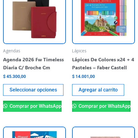
tiene
varias
variantes.
Las
opciones
se
pueden
Agendas
Lápices
elegir
Agenda 2026 Fw Timeless
Lápices De Colores x24 + 4
en
Diaria C/ Broche Cm
Pasteles – Faber Castell
la
$
45.300,00
$
14.001,00
página
del
Seleccionar opciones
Agregar al carrito
producto
Comprar por WhatsApp
Comprar por WhatsApp