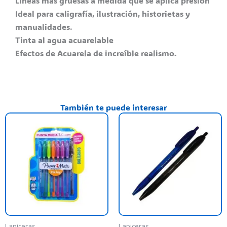
Líneas más gruesas a medida que se aplica presión
Ideal para caligrafía, ilustración, historietas y
manualidades.
Tinta al agua acuarelable
Efectos de Acuarela de increíble realismo.
También te puede interesar
Es
pr
ti
va
va
La
op
se
pu
Lapiceras
Lapiceras