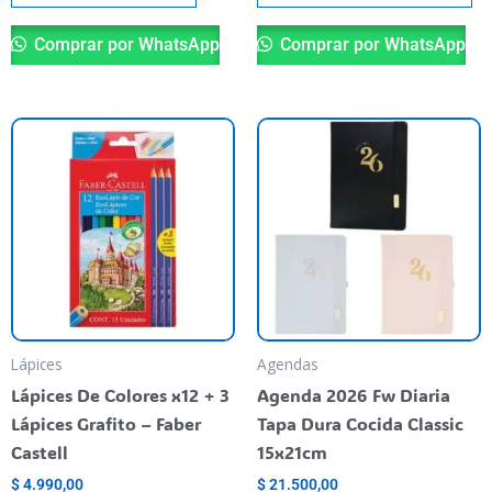
pr
Comprar por WhatsApp
Comprar por WhatsApp
Es
pr
ti
va
va
La
op
se
pu
Lápices
Agendas
el
Lápices De Colores x12 + 3
Agenda 2026 Fw Diaria
en
Lápices Grafito – Faber
Tapa Dura Cocida Classic
la
Castell
15x21cm
pá
$
4.990,00
$
21.500,00