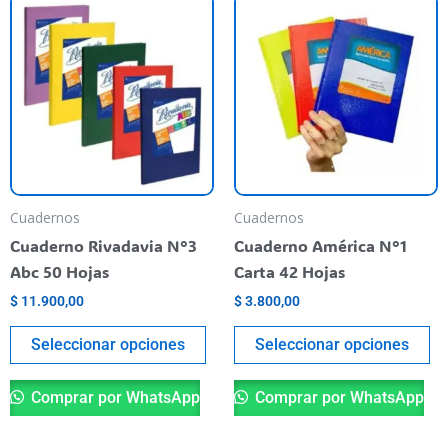
Este
Es
producto
pr
tiene
ti
varias
va
variantes.
va
Las
La
opciones
op
se
se
pueden
pu
Cuadernos
Cuadernos
elegir
el
Cuaderno Rivadavia N°3
Cuaderno América N°1
en
en
Abc 50 Hojas
Carta 42 Hojas
la
la
$
11.900,00
$
3.800,00
página
pá
del
de
Seleccionar opciones
Seleccionar opciones
producto
pr
Comprar por WhatsApp
Comprar por WhatsApp