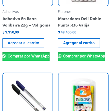
Adhesivos
Fibrones
Adhesivo En Barra
Marcadores Deli Doble
Volibarra 22g – Voligoma
Punta X36 Valija
$
3.350,00
$
48.400,00
Agregar al carrito
Agregar al carrito
Comprar por WhatsApp
Comprar por WhatsApp
Este
Es
producto
pr
tiene
ti
varias
va
variantes.
va
Las
La