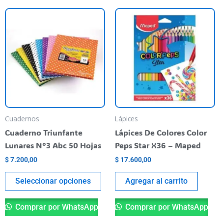
Este
producto
tiene
varias
variantes.
Las
opciones
se
pueden
Cuadernos
Lápices
elegir
Cuaderno Triunfante
Lápices De Colores Color
en
Lunares N°3 Abc 50 Hojas
Peps Star X36 – Maped
la
$
7.200,00
$
17.600,00
página
del
Seleccionar opciones
Agregar al carrito
producto
Comprar por WhatsApp
Comprar por WhatsApp