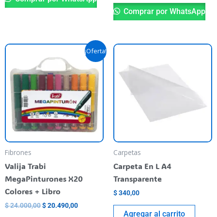
Comprar por WhatsApp
El
El
¡Oferta!
precio
precio
original
actual
era:
es:
$ 24.000,00.
$ 20.490,00.
Fibrones
Carpetas
Valija Trabi
Carpeta En L A4
MegaPinturones X20
Transparente
Colores + Libro
$
340,00
$
24.000,00
$
20.490,00
Agregar al carrito