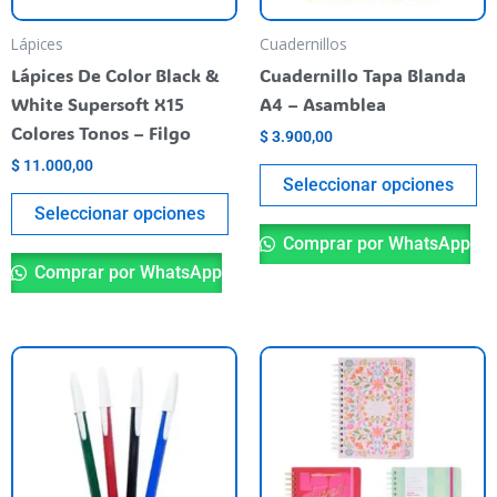
se
se
pueden
pu
Lápices
Cuadernillos
elegir
el
Lápices De Color Black &
Cuadernillo Tapa Blanda
en
en
White Supersoft X15
A4 – Asamblea
la
la
Colores Tonos – Filgo
$
3.900,00
página
pá
$
11.000,00
del
de
Seleccionar opciones
producto
pr
Seleccionar opciones
Comprar por WhatsApp
Comprar por WhatsApp
Este
Es
producto
pr
tiene
ti
varias
va
variantes.
va