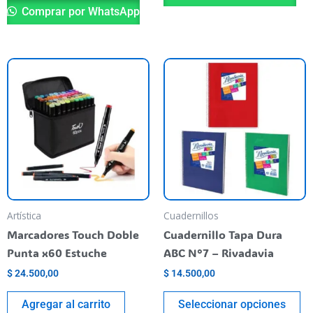
Comprar por WhatsApp
Es
pr
ti
va
va
La
op
se
pu
Artística
Cuadernillos
el
Marcadores Touch Doble
Cuadernillo Tapa Dura
en
Punta x60 Estuche
ABC N°7 – Rivadavia
la
$
24.500,00
$
14.500,00
pá
de
Agregar al carrito
Seleccionar opciones