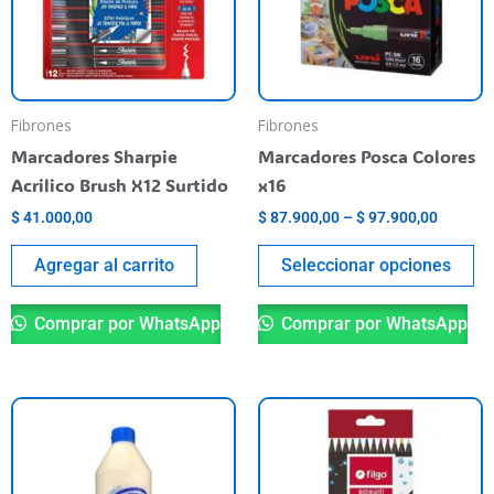
va
$ 97.90
La
op
se
pu
Fibrones
Fibrones
el
Marcadores Sharpie
Marcadores Posca Colores
en
Acrilico Brush X12 Surtido
x16
la
$
41.000,00
$
87.900,00
–
$
97.900,00
pá
de
Agregar al carrito
Seleccionar opciones
pr
Comprar por WhatsApp
Comprar por WhatsApp