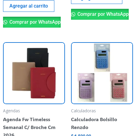
Agregar al carrito
Comprar por WhatsApp
Comprar por WhatsApp
Este
Es
producto
pr
tiene
ti
varias
va
variantes.
va
Las
La
opciones
op
se
se
pueden
pu
Agendas
Calculadoras
elegir
el
Agenda Fw Timeless
Calculadora Bolsillo
en
en
Semanal C/ Broche Cm
Renzdo
la
la
2026