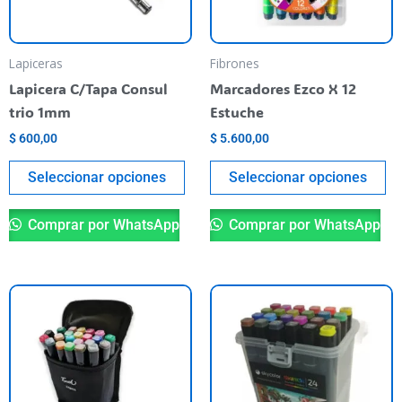
opciones
op
se
se
pueden
pu
Lapiceras
Fibrones
elegir
el
Lapicera C/Tapa Consul
Marcadores Ezco X 12
en
en
trio 1mm
Estuche
la
la
$
600,00
$
5.600,00
página
pá
del
de
Seleccionar opciones
Seleccionar opciones
producto
pr
Comprar por WhatsApp
Comprar por WhatsApp