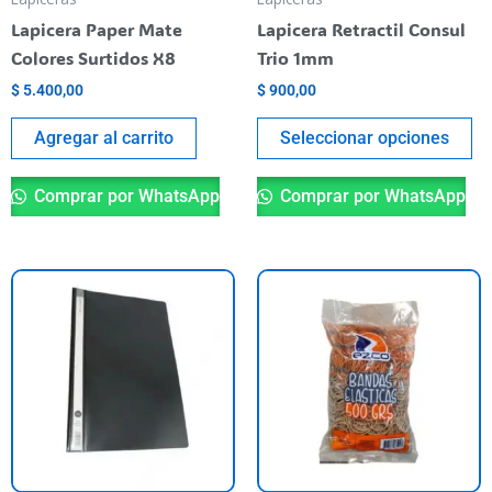
el
Lapicera Paper Mate
Lapicera Retractil Consul
en
Colores Surtidos X8
Trio 1mm
la
$
5.400,00
$
900,00
pá
de
Agregar al carrito
Seleccionar opciones
pr
Comprar por WhatsApp
Comprar por WhatsApp