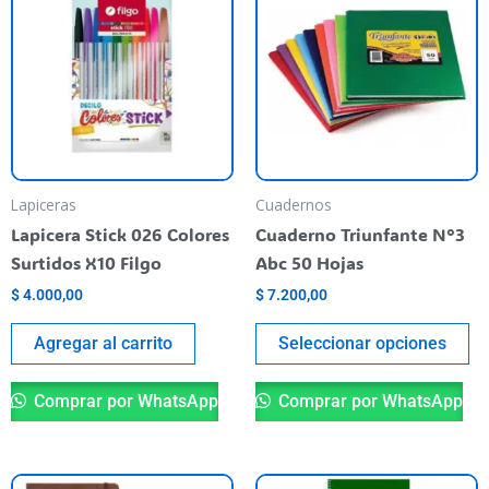
ti
va
va
La
op
se
pu
Lapiceras
Cuadernos
el
Lapicera Stick 026 Colores
Cuaderno Triunfante N°3
en
Surtidos X10 Filgo
Abc 50 Hojas
la
$
4.000,00
$
7.200,00
pá
de
Agregar al carrito
Seleccionar opciones
pr
Comprar por WhatsApp
Comprar por WhatsApp
Este
Es