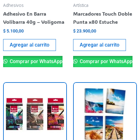
Adhesivos
Artística
Adhesivo En Barra
Marcadores Touch Doble
Volibarra 40g – Voligoma
Punta x80 Estuche
$
5.100,00
$
23.900,00
Agregar al carrito
Agregar al carrito
Comprar por WhatsApp
Comprar por WhatsApp
Este
Es
producto
pr
tiene
ti
varias
va
variantes.
va
Las
La
opciones
op