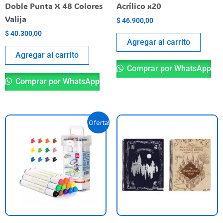
Doble Punta X 48 Colores
Acrílico x20
Valija
$
46.900,00
$
40.300,00
Agregar al carrito
Agregar al carrito
Comprar por WhatsApp
Comprar por WhatsApp
El
El
Es
¡Oferta!
precio
precio
pr
original
actual
era:
es:
ti
$ 14.570,00.
$ 14.500,00.
va
va
La
op
se