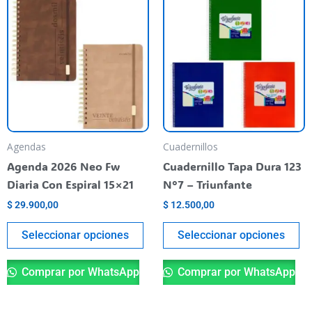
producto
pr
tiene
ti
varias
va
variantes.
va
Las
La
opciones
op
se
se
pueden
pu
Agendas
Cuadernillos
elegir
el
Agenda 2026 Neo Fw
Cuadernillo Tapa Dura 123
en
en
Diaria Con Espiral 15×21
N°7 – Triunfante
la
la
$
29.900,00
$
12.500,00
página
pá
del
de
Seleccionar opciones
Seleccionar opciones
producto
pr
Comprar por WhatsApp
Comprar por WhatsApp