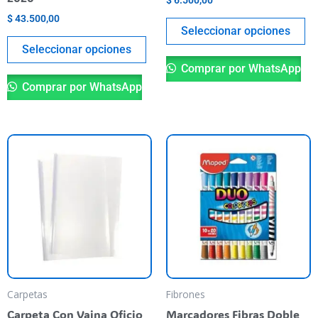
$
6.500,00
página
pá
$
43.500,00
del
de
Seleccionar opciones
producto
pr
Seleccionar opciones
Comprar por WhatsApp
Comprar por WhatsApp
Carpetas
Fibrones
Carpeta Con Vaina Oficio
Marcadores Fibras Doble