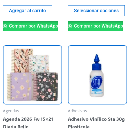
de
pr
Agregar al carrito
Seleccionar opciones
Comprar por WhatsApp
Comprar por WhatsApp
Este
producto
tiene
varias
variantes.
Las
opciones
se
pueden
Agendas
Adhesivos
elegir
Agenda 2026 Fw 15×21
Adhesivo Vinílico Sta 30g
en
Diaria Belle
Plasticola