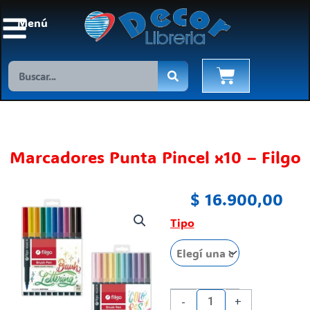
Ir
Menú
al
contenido
Search
Cart
Marcadores Punta Pincel x10 – Filgo
$
16.900,00
Marcadores
Tipo
Punta
Pincel
x10
-
-
+