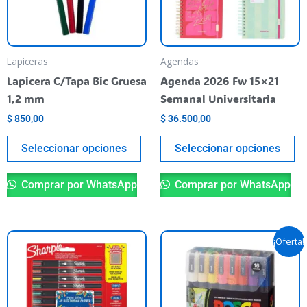
Las
La
opciones
op
se
se
pueden
pu
Lapiceras
Agendas
elegir
el
Lapicera C/Tapa Bic Gruesa
Agenda 2026 Fw 15×21
en
en
1,2 mm
Semanal Universitaria
la
la
$
850,00
$
36.500,00
página
pá
del
de
Seleccionar opciones
Seleccionar opciones
producto
pr
Comprar por WhatsApp
Comprar por WhatsApp
Rango
Es
¡Oferta!
de
pr
precios:
desde
ti
$ 87.90
va
hasta