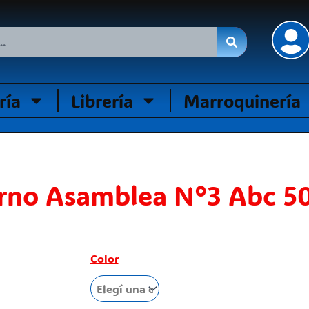
ría
Librería
Marroquinería
rno Asamblea N°3 Abc 50
Cuaderno
Color
Asamblea
N°3