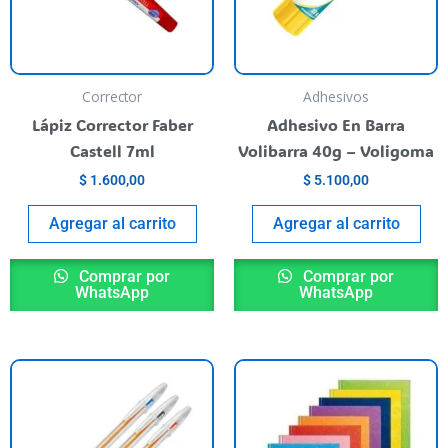
Corrector
Adhesivos
Lápiz Corrector Faber
Adhesivo En Barra
Castell 7ml
Volibarra 40g – Voligoma
$
1.600,00
$
5.100,00
Agregar al carrito
Agregar al carrito
Comprar por
Comprar por
WhatsApp
WhatsApp
Este
E
producto
p
tiene
t