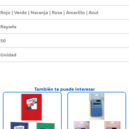
Rojo | Verde | Naranja | Rosa | Amarillo | Azul
Rayada
50
Unidad
También te puede interesar
Este
E
producto
p
tiene
t
varias
va
variantes.
va