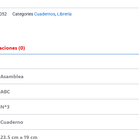
052
Categories
Cuadernos
,
Librería
aciones (0)
Asamblea
ABC
N°3
Cuaderno
23.5 cm x 19 cm