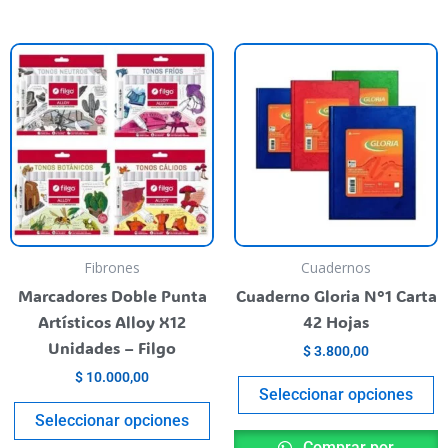
Este
E
producto
p
tiene
t
varias
va
variantes.
va
Las
L
opciones
o
se
s
pueden
p
Fibrones
Cuadernos
elegir
el
Marcadores Doble Punta
Cuaderno Gloria N°1 Carta
en
e
Artísticos Alloy X12
42 Hojas
la
la
Unidades – Filgo
$
3.800,00
página
p
$
10.000,00
del
de
Seleccionar opciones
producto
p
Seleccionar opciones
Comprar por