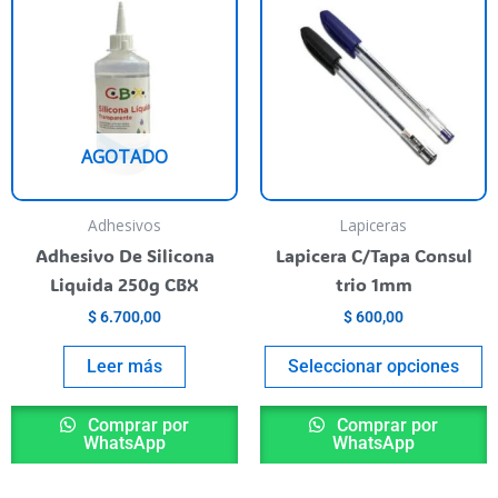
p
t
va
va
L
AGOTADO
o
s
p
Adhesivos
Lapiceras
el
Adhesivo De Silicona
Lapicera C/Tapa Consul
e
Liquida 250g CBX
trio 1mm
la
$
6.700,00
$
600,00
p
de
Leer más
Seleccionar opciones
p
Comprar por
Comprar por
WhatsApp
WhatsApp