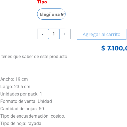
Abc
Tipo
50
Hojas
cantidad
-
+
Agregar al carrito
$
7.100,
 tenés que saber de este producto
Ancho: 19 cm
Largo: 23.5 cm
Unidades por pack: 1
Formato de venta: Unidad
Cantidad de hojas: 50
Tipo de encuadernación: cosido.
Tipo de hoja: rayada.