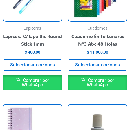
as
Las
L
pciones
opciones
o
e
se
s
ueden
pueden
p
Lapiceras
Cuadernos
egir
elegir
el
Lapicera C/Tapa Bic Round
Cuaderno Éxito Lunares
n
en
e
Stick 1mm
N°3 Abc 48 Hojas
la
la
$
400,00
$
11.000,00
ágina
página
p
l
del
de
Seleccionar opciones
Seleccionar opciones
roducto
producto
p
Comprar por
Comprar por
WhatsApp
WhatsApp
Este
producto
tiene