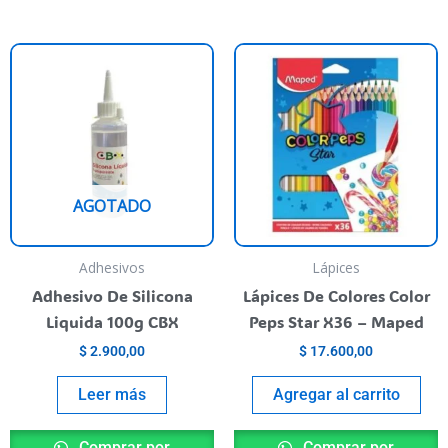
ste
roducto
iene
rias
riantes.
as
AGOTADO
pciones
e
ueden
Adhesivos
Lápices
egir
Adhesivo De Silicona
Lápices De Colores Color
n
Liquida 100g CBX
Peps Star X36 – Maped
$
2.900,00
$
17.600,00
ágina
l
Leer más
Agregar al carrito
roducto
Comprar por
Comprar por