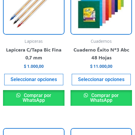
varias
va
variantes.
va
Las
L
opciones
o
se
s
pueden
p
Lapiceras
Cuadernos
elegir
el
Lapicera C/Tapa Bic Fina
Cuaderno Éxito N°3 Abc
en
e
0,7 mm
48 Hojas
la
la
$
1.000,00
$
11.000,00
página
p
del
de
Seleccionar opciones
Seleccionar opciones
producto
p
Comprar por
Comprar por
WhatsApp
WhatsApp
E