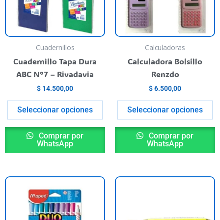
Las
L
opciones
o
se
s
pueden
p
Cuadernillos
Calculadoras
elegir
el
Cuadernillo Tapa Dura
Calculadora Bolsillo
en
e
ABC N°7 – Rivadavia
Renzdo
la
la
$
14.500,00
$
6.500,00
página
p
del
de
Seleccionar opciones
Seleccionar opciones
producto
p
Comprar por
Comprar por
WhatsApp
WhatsApp
ste
roducto
iene