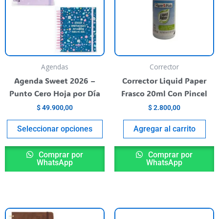
varias
variantes.
Las
opciones
se
pueden
Agendas
Corrector
elegir
Agenda Sweet 2026 –
Corrector Liquid Paper
en
Punto Cero Hoja por Día
Frasco 20ml Con Pincel
la
$
49.900,00
$
2.800,00
página
del
Seleccionar opciones
Agregar al carrito
producto
Comprar por
Comprar por
WhatsApp
WhatsApp
Este