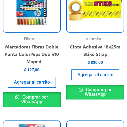
rias
riantes.
as
pciones
e
ueden
Fibrones
Adhesivos
egir
Marcadores Fibras Doble
Cinta Adhesiva 18x25m
n
Punta ColorPeps Duo x10
Stiko Strap
– Maped
$
830,00
ágina
$
127,00
l
Agregar al carrito
roducto
Agregar al carrito
Comprar por
WhatsApp
Comprar por
WhatsApp
ste