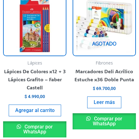
roducto
iene
rias
riantes.
as
AGOTADO
pciones
e
ueden
Lápices
Fibrones
egir
Lápices De Colores x12 + 3
Marcadores Deli Acrílico
n
Lápices Grafito – Faber
Estuche x36 Doble Punta
Castell
$
69.700,00
ágina
$
4.990,00
l
Leer más
roducto
Agregar al carrito
Comprar por
WhatsApp
Comprar por
WhatsApp