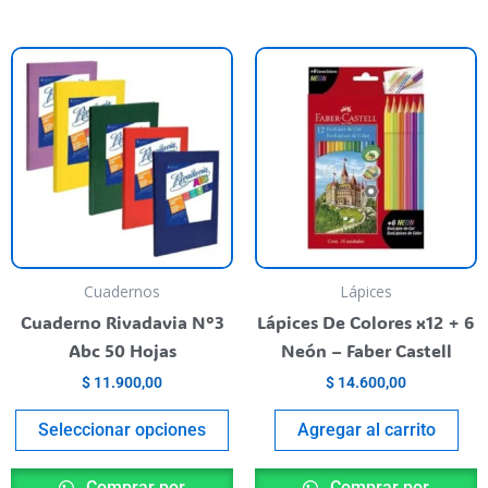
Este
producto
tiene
varias
variantes.
Las
opciones
se
pueden
Cuadernos
Lápices
elegir
Cuaderno Rivadavia N°3
Lápices De Colores x12 + 6
en
Abc 50 Hojas
Neón – Faber Castell
la
$
11.900,00
$
14.600,00
página
del
Seleccionar opciones
Agregar al carrito
producto
Comprar por
Comprar por