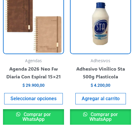
producto
tiene
varias
variantes.
Las
opciones
se
pueden
Agendas
Adhesivos
elegir
Agenda 2026 Neo Fw
Adhesivo Vinílico Sta
en
Diaria Con Espiral 15×21
500g Plasticola
la
$
29.900,00
$
4.200,00
página
del
Seleccionar opciones
Agregar al carrito
producto
Comprar por
Comprar por
WhatsApp
WhatsApp