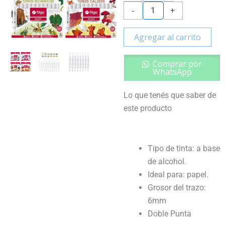
Alloy
-
+
X12
Unidades
Agregar al carrito
-
Filgo
Comprar por
cantidad
WhatsApp
Lo que tenés que saber de
este producto
Tipo de tinta: a base
de alcohol.
Ideal para: papel.
Grosor del trazo:
6mm
Doble Punta