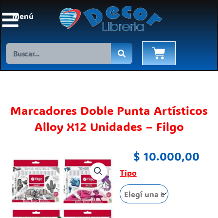
Ir
Menú
al
contenido
Search
Cart
Marcadores Doble Punta Artísticos
Alloy X12 Unidades – Filgo
$
10.000,00
Marcadores
Tipo
Doble
Punta
Artísticos