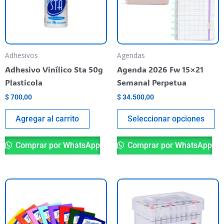
va
La
op
se
pu
Adhesivos
Agendas
el
Adhesivo Vinílico Sta 50g
Agenda 2026 Fw 15×21
en
Plasticola
Semanal Perpetua
la
$
700,00
$
34.500,00
pá
de
Agregar al carrito
Seleccionar opciones
pr
Comprar por WhatsApp
Comprar por WhatsApp
Este
producto
tiene
varias