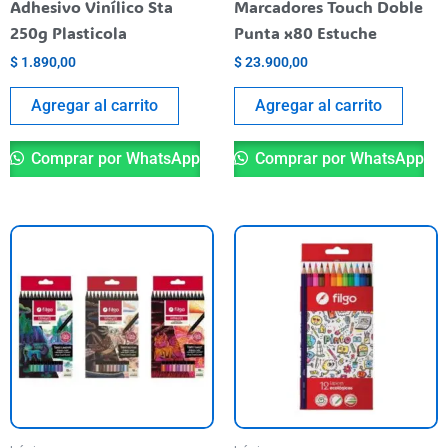
Adhesivo Vinílico Sta
Marcadores Touch Doble
250g Plasticola
Punta x80 Estuche
$
1.890,00
$
23.900,00
Agregar al carrito
Agregar al carrito
Comprar por WhatsApp
Comprar por WhatsApp
Este
producto
tiene
varias
variantes.
Las
opciones
se
pueden