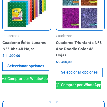
varias
va
variantes.
va
Las
La
opciones
op
se
se
pueden
pu
Cuadernos
Cuadernos
elegir
el
Cuaderno Éxito Lunares
Cuaderno Triunfante N°3
en
en
N°3 Abc 48 Hojas
Abc Doodle Color 48
la
la
Hojas
$
11.000,00
página
pá
$
9.400,00
del
de
Seleccionar opciones
producto
pr
Seleccionar opciones
Comprar por WhatsApp
Comprar por WhatsApp