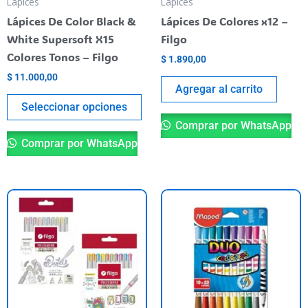
Lápices
Lápices
elegir
Lápices De Color Black &
Lápices De Colores x12 –
en
White Supersoft X15
Filgo
la
Colores Tonos – Filgo
$
1.890,00
página
$
11.000,00
del
Agregar al carrito
producto
Seleccionar opciones
Comprar por WhatsApp
Comprar por WhatsApp
Este
producto
tiene
varias
variantes.
Las
opciones