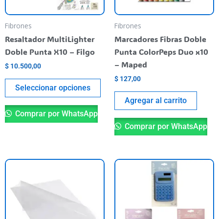
se
pueden
Fibrones
Fibrones
elegir
Resaltador MultiLighter
Marcadores Fibras Doble
en
Doble Punta X10 – Filgo
Punta ColorPeps Duo x10
la
– Maped
$
10.500,00
página
$
127,00
del
Seleccionar opciones
producto
Agregar al carrito
Comprar por WhatsApp
Comprar por WhatsApp
Es
pr
ti
va
va