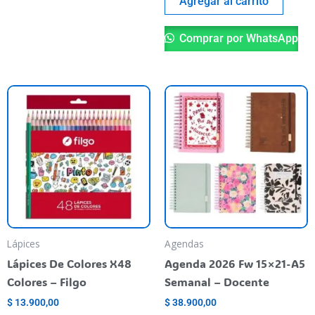
Agregar al carrito
Comprar por WhatsApp
Es
pr
ti
va
va
La
op
se
pu
Lápices
Agendas
el
Lápices De Colores X48
Agenda 2026 Fw 15×21-A5
en
Colores – Filgo
Semanal – Docente
la
$
13.900,00
$
38.900,00
pá