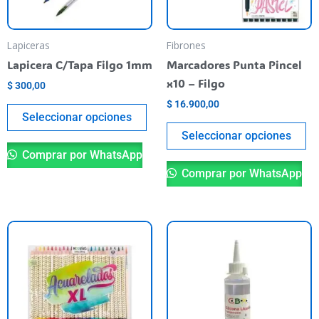
opciones
op
se
se
pueden
pu
Lapiceras
Fibrones
elegir
el
Lapicera C/Tapa Filgo 1mm
Marcadores Punta Pincel
en
en
x10 – Filgo
$
300,00
la
la
$
16.900,00
página
pá
Seleccionar opciones
del
de
Seleccionar opciones
producto
pr
Comprar por WhatsApp
Comprar por WhatsApp