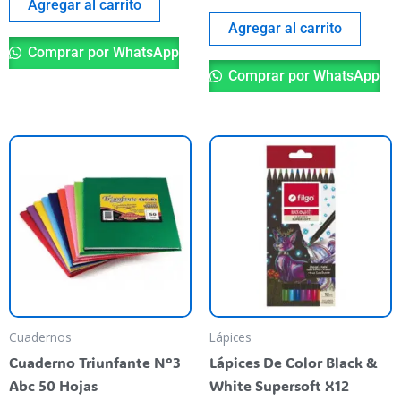
Agregar al carrito
Agregar al carrito
Comprar por WhatsApp
Comprar por WhatsApp
Este
producto
tiene
varias
variantes.
Las
opciones
se
pueden
Cuadernos
Lápices
elegir
Cuaderno Triunfante N°3
Lápices De Color Black &
en
Abc 50 Hojas
White Supersoft X12