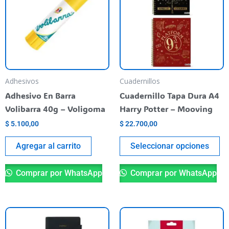
va
va
La
op
se
pu
Adhesivos
Cuadernillos
el
Adhesivo En Barra
Cuadernillo Tapa Dura A4
en
Volibarra 40g – Voligoma
Harry Potter – Mooving
la
$
5.100,00
$
22.700,00
pá
de
Agregar al carrito
Seleccionar opciones
pr
Comprar por WhatsApp
Comprar por WhatsApp
Este
producto