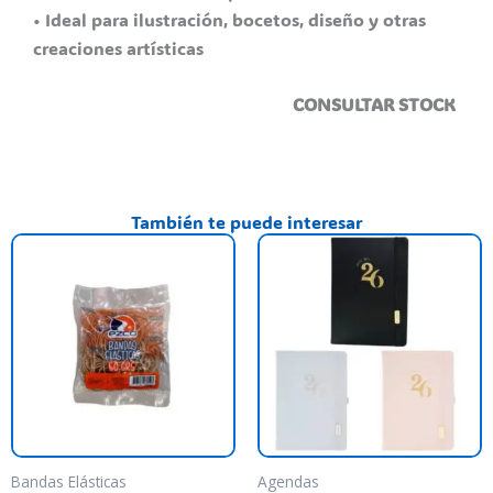
• Ideal para ilustración, bocetos, diseño y otras
creaciones artísticas
CONSULTAR STOCK
También te puede interesar
Es
pr
ti
va
va
La
op
se
pu
Bandas Elásticas
Agendas