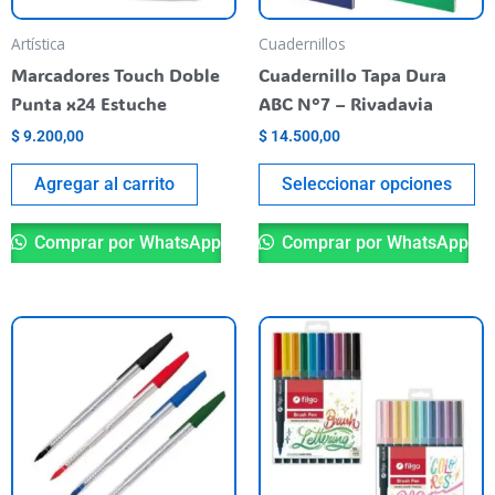
se
pu
Artística
Cuadernillos
el
Marcadores Touch Doble
Cuadernillo Tapa Dura
en
Punta x24 Estuche
ABC N°7 – Rivadavia
la
$
9.200,00
$
14.500,00
pá
de
Agregar al carrito
Seleccionar opciones
pr
Comprar por WhatsApp
Comprar por WhatsApp
Este
Es
producto
pr
tiene
ti
varias
va
variantes.
va
Las
La