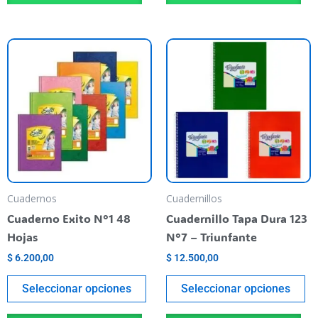
Este
Es
producto
pr
tiene
ti
varias
va
variantes.
va
Las
La
opciones
op
se
se
pueden
pu
Cuadernos
Cuadernillos
elegir
el
Cuaderno Exito N°1 48
Cuadernillo Tapa Dura 123
en
en
Hojas
N°7 – Triunfante
la
la
$
6.200,00
$
12.500,00
página
pá
del
de
Seleccionar opciones
Seleccionar opciones
producto
pr