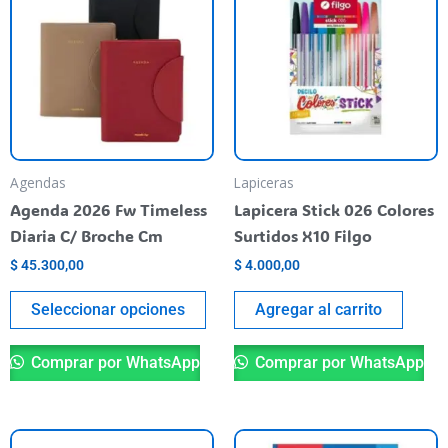
tiene
varias
variantes.
Las
opciones
se
pueden
Agendas
Lapiceras
elegir
Agenda 2026 Fw Timeless
Lapicera Stick 026 Colores
en
Diaria C/ Broche Cm
Surtidos X10 Filgo
la
$
45.300,00
$
4.000,00
página
del
Seleccionar opciones
Agregar al carrito
producto
Comprar por WhatsApp
Comprar por WhatsApp