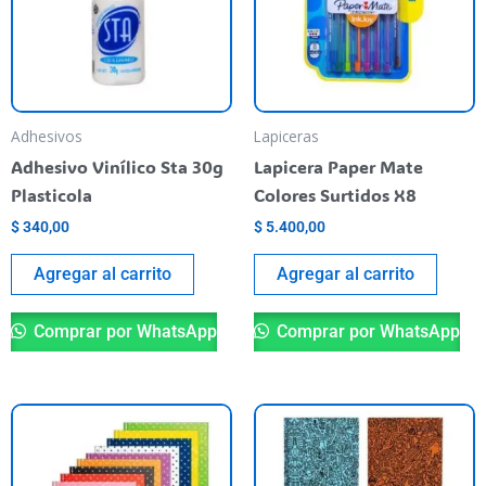
Adhesivos
Lapiceras
Adhesivo Vinílico Sta 30g
Lapicera Paper Mate
Plasticola
Colores Surtidos X8
$
340,00
$
5.400,00
Agregar al carrito
Agregar al carrito
Comprar por WhatsApp
Comprar por WhatsApp
Este
Es
producto
pr
tiene
ti