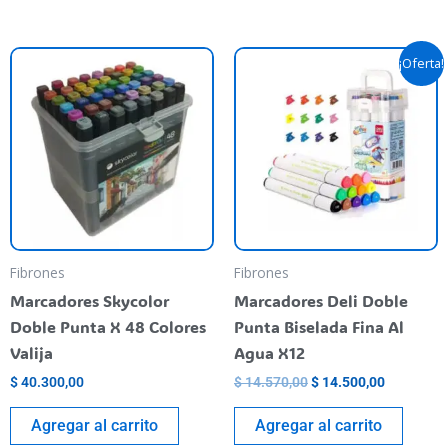
El
El
¡Oferta!
precio
precio
original
actual
era:
es:
$ 14.570,00.
$ 14.500,
Fibrones
Fibrones
Marcadores Skycolor
Marcadores Deli Doble
Doble Punta X 48 Colores
Punta Biselada Fina Al
Valija
Agua X12
$
40.300,00
$
14.570,00
$
14.500,00
Agregar al carrito
Agregar al carrito