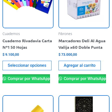
variantes.
Las
opciones
se
pueden
Cuadernos
Fibrones
elegir
Cuaderno Rivadavia Carta
Marcadores Deli Al Agua
en
N°1 50 Hojas
Valija x60 Doble Punta
la
$
9.100,00
$
73.000,00
página
del
Seleccionar opciones
Agregar al carrito
producto
Comprar por WhatsApp
Comprar por WhatsApp
Es
pr
ti