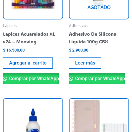
AGOTADO
Lápices
Adhesivos
Lapices Acuarelados XL
Adhesivo De Silicona
x24 – Mooving
Liquida 100g CBX
$
16.500,00
$
2.900,00
Agregar al carrito
Leer más
Comprar por WhatsApp
Comprar por WhatsApp
Es
pr
ti
va