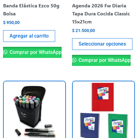
el
Banda Elástica Ezco 50g
Agenda 2026 Fw Diaria
en
Bolsa
Tapa Dura Cocida Classic
la
15x21cm
$
950,00
pá
$
21.500,00
de
Agregar al carrito
pr
Seleccionar opciones
Comprar por WhatsApp
Comprar por WhatsApp
Es
pr
ti
va
va
La
op