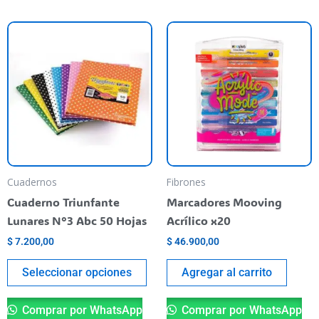
Este
producto
tiene
varias
variantes.
Las
opciones
se
pueden
Cuadernos
Fibrones
elegir
Cuaderno Triunfante
Marcadores Mooving
en
Lunares N°3 Abc 50 Hojas
Acrílico x20
la
$
7.200,00
$
46.900,00
página
del
Seleccionar opciones
Agregar al carrito
producto
Comprar por WhatsApp
Comprar por WhatsApp