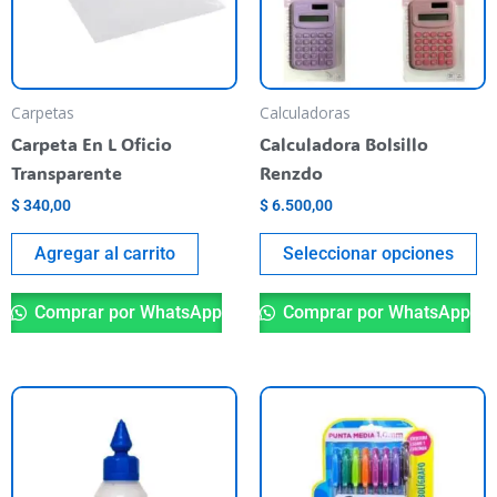
La
op
se
pu
Carpetas
Calculadoras
el
Carpeta En L Oficio
Calculadora Bolsillo
en
Transparente
Renzdo
la
$
340,00
$
6.500,00
pá
de
Agregar al carrito
Seleccionar opciones
pr
Comprar por WhatsApp
Comprar por WhatsApp