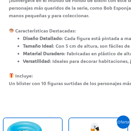
¡Sumérgete en el mundo de Fondo de Bikini con este se
personajes más queridos de la serie, como Bob Esponja
manos pequeñas y para coleccionar.
Características Destacadas:
Diseño Detallado
:
Cada figura está pintada a ma
Tamaño Ideal
: Con 5 cm de altura, son fáciles d
Material Duradero
: Fabricadas en plástico de alt
Versatilidad
:
Ideales para decorar habitaciones,
Incluye:
Un blister con 10 figuras surtidas de los personajes 
Original
Curre
T
¡Oferta!
price
price
p
was:
is: