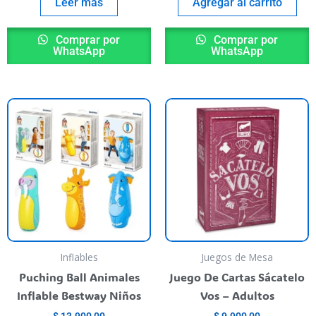
Leer más
Agregar al carrito
Comprar por
Comprar por
WhatsApp
WhatsApp
his
This
roduct
product
as
has
ultiple
multiple
riants.
variants.
he
The
ptions
options
ay
may
e
be
Inflables
Juegos de Mesa
hosen
chosen
Puching Ball Animales
Juego De Cartas Sácatelo
n
on
Inflable Bestway Niños
Vos – Adultos
he
the