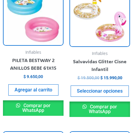
$ 19.500,00.
$ 15.
h
m
va
T
o
m
b
Inflables
Inflables
c
PILETA BESTWAY 2
Salvavidas Glitter Cisne
o
ANILLOS BEBE 61X15
Infantil
t
$
9.650,00
$
19.500,00
$
15.990,00
p
Agregar al carrito
p
Seleccionar opciones
Comprar por
Comprar por
WhatsApp
WhatsApp