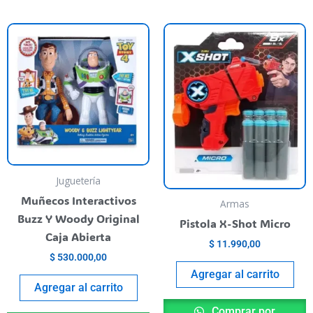
Juguetería
Muñecos Interactivos
Armas
Buzz Y Woody Original
Pistola X-Shot Micro
Caja Abierta
$
11.990,00
$
530.000,00
Agregar al carrito
Agregar al carrito
Comprar por