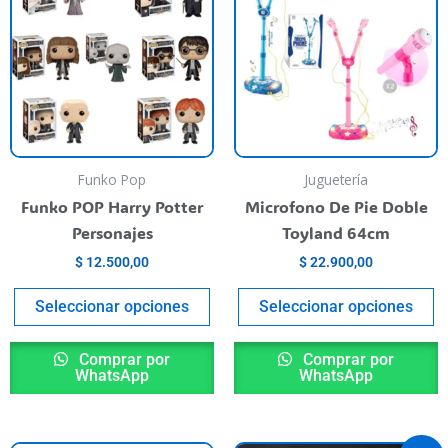
990,00.
as
has
h
ultiple
multiple
m
riants.
variants.
va
he
The
T
ptions
options
o
ay
may
m
e
be
b
Funko Pop
Juguetería
hosen
chosen
c
Funko POP Harry Potter
Microfono De Pie Doble
n
on
o
Personajes
Toyland 64cm
he
the
t
$
12.500,00
$
22.900,00
roduct
product
p
age
page
p
Seleccionar opciones
Seleccionar opciones
Comprar por
Comprar por
WhatsApp
WhatsApp