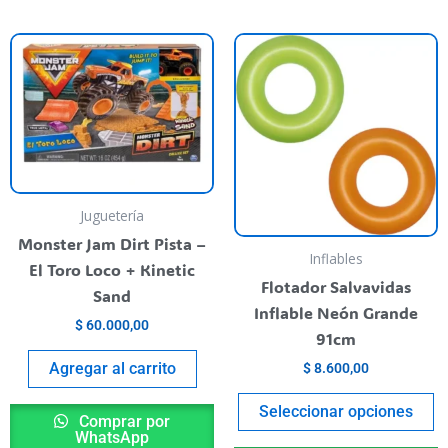
T
p
h
m
va
T
o
Juguetería
m
Monster Jam Dirt Pista –
b
Inflables
El Toro Loco + Kinetic
c
Flotador Salvavidas
Sand
o
Inflable Neón Grande
$
60.000,00
t
91cm
p
Agregar al carrito
$
8.600,00
p
Seleccionar opciones
Comprar por
WhatsApp