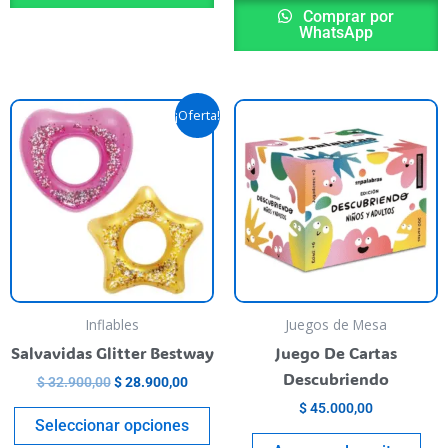
Comprar por
WhatsApp
Original
Current
This
¡Oferta!
price
price
product
was:
is:
$ 32.900,00.
$ 28.900,00.
has
multiple
variants.
The
options
may
be
Inflables
Juegos de Mesa
chosen
Salvavidas Glitter Bestway
Juego De Cartas
on
Descubriendo
$
32.900,00
$
28.900,00
the
$
45.000,00
product
Seleccionar opciones