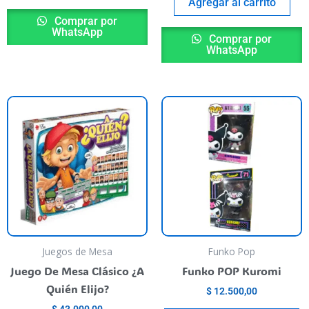
page
Agregar al carrito
Comprar por
WhatsApp
Comprar por
WhatsApp
T
p
h
m
va
T
o
m
b
Juegos de Mesa
Funko Pop
c
Juego De Mesa Clásico ¿A
Funko POP Kuromi
o
Quién Elijo?
$
12.500,00
t