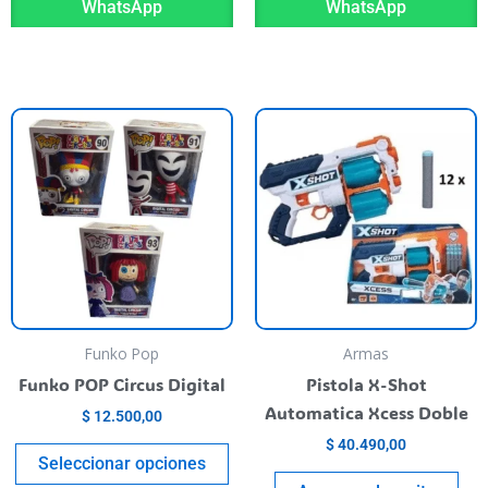
WhatsApp
WhatsApp
This
product
has
multiple
variants.
The
options
may
be
Funko Pop
Armas
chosen
Funko POP Circus Digital
Pistola X-Shot
on
Automatica Xcess Doble
$
12.500,00
the
$
40.490,00
product
Seleccionar opciones