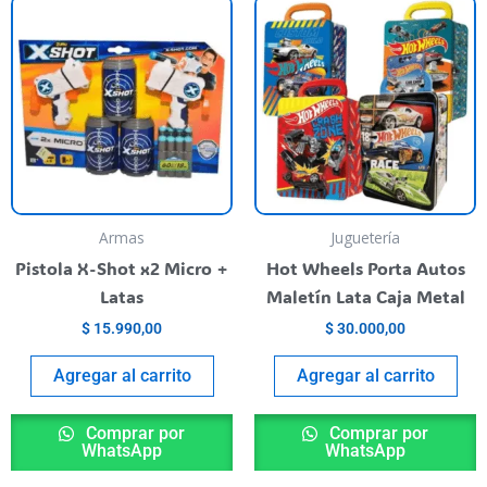
nt
000,00.
Armas
Juguetería
Pistola X-Shot x2 Micro +
Hot Wheels Porta Autos
Latas
Maletín Lata Caja Metal
$
15.990,00
$
30.000,00
Agregar al carrito
Agregar al carrito
Comprar por
Comprar por
WhatsApp
WhatsApp