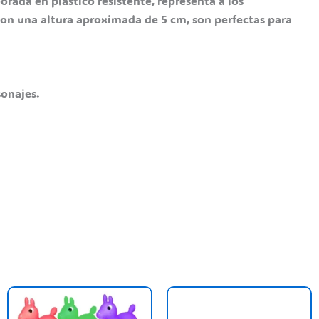
orada en plástico resistente, representa a los
on una altura aproximada de 5 cm, son perfectas para
sonajes.
his
This
roduct
product