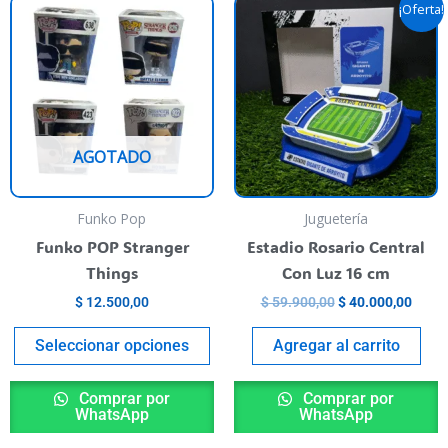
Original
Curre
This
¡Oferta!
price
price
product
was:
is:
has
$ 59.900,00.
$ 40.
multiple
variants.
The
AGOTADO
options
may
be
Funko Pop
Juguetería
chosen
Funko POP Stranger
Estadio Rosario Central
on
Things
Con Luz 16 cm
the
$
12.500,00
$
59.900,00
$
40.000,00
product
page
Seleccionar opciones
Agregar al carrito
Comprar por
Comprar por
WhatsApp
WhatsApp