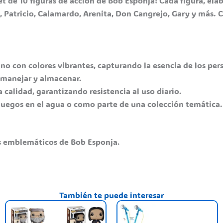
t de 10 figuras de acción de Bob Esponja!
Cada figura, elab
, Patricio, Calamardo, Arenita, Don Cangrejo, Gary y más.
C
no con colores vibrantes, capturando la esencia de los per
e manejar y almacenar.​
a calidad, garantizando resistencia al uso diario.​
 juegos en el agua o como parte de una colección temática.
más emblemáticos de Bob Esponja.
También te puede interesar
nt
his
This
T
roduct
product
p