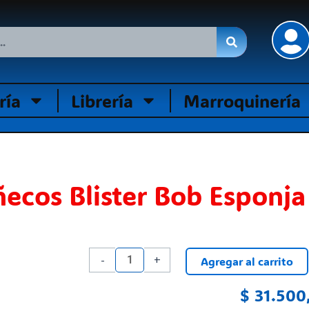
ría
Librería
Marroquinería
ecos Blister Bob Esponja
Muñecos
-
+
Agregar al carrito
Blister
Bob
$
31.500