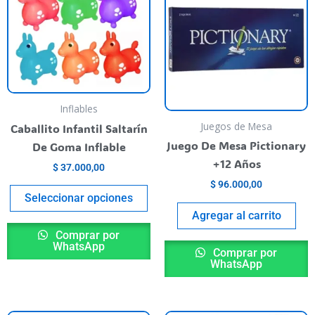
as
has
ultiple
multiple
riants.
variants.
he
The
ptions
options
ay
may
Inflables
e
be
Juegos de Mesa
Caballito Infantil Saltarín
hosen
chosen
Juego De Mesa Pictionary
De Goma Inflable
n
on
+12 Años
$
37.000,00
he
the
$
96.000,00
roduct
product
Seleccionar opciones
age
page
Agregar al carrito
Comprar por
WhatsApp
Comprar por
WhatsApp