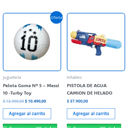
Original
Current
¡Oferta!
price
price
was:
is:
$ 13.900,00.
$ 10.490,00.
Juguetería
Inflables
Pelota Goma Nº 5 – Messi
PISTOLA DE AGUA
10 -Turby Toy
CAMION DE HELADO
$
13.900,00
$
10.490,00
$
37.900,00
Agregar al carrito
Agregar al carrito