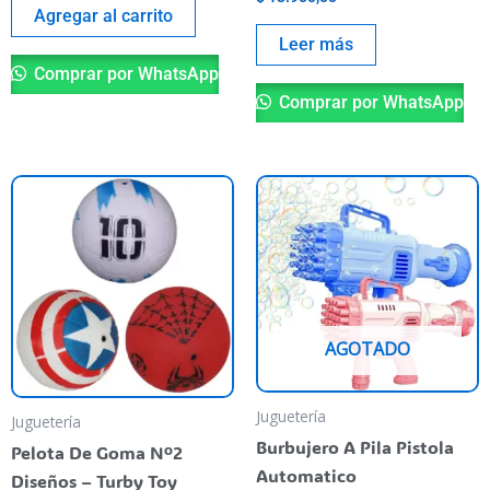
Agregar al carrito
Leer más
Comprar por WhatsApp
Comprar por WhatsApp
This
Th
product
pr
has
ha
multiple
mu
variants.
va
The
T
AGOTADO
options
op
may
m
be
be
Juguetería
Juguetería
chosen
ch
Burbujero A Pila Pistola
Pelota De Goma Nº2
on
o
Automatico
Diseños – Turby Toy