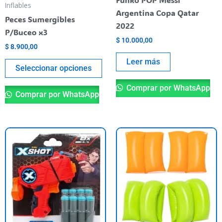
be
Inflables
Argentina Copa Qatar
chosen
Peces Sumergibles
2022
on
P/Buceo x3
the
$
10.000,00
$
8.900,00
product
Leer más
page
Seleccionar opciones
Comprar por WhatsApp
Comprar por WhatsApp
Th
pr
ha
mu
va
T
op