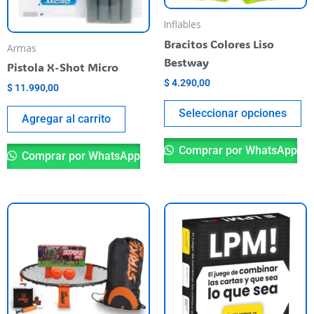
m
be
Inflables
ch
Bracitos Colores Liso
Armas
o
Bestway
Pistola X-Shot Micro
th
$
4.290,00
$
11.990,00
pr
pa
Seleccionar opciones
Agregar al carrito
Comprar por WhatsApp
Comprar por WhatsApp