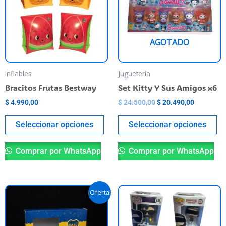
multiple
mu
variants.
va
The
T
AGOTADO
options
op
may
m
be
be
Inflables
Juguetería
chosen
ch
Bracitos Frutas Bestway
Set Kitty Y Sus Amigos x6
on
o
$
4.990,00
$
24.500,00
$
20.490,00
the
th
product
pr
Seleccionar opciones
Seleccionar opciones
page
pa
Comprar por WhatsApp
Comprar por WhatsApp
Original
Current
Th
¡Oferta!
price
price
pr
was:
is:
$ 59.900,00.
$ 40.000,00.
ha