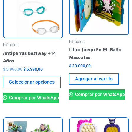
multiple
variants.
The
options
may
Inflables
be
Inflables
Libro Juego En Mi Baño
chosen
Antiparras Bestway +14
Mascotas
on
Años
the
$
20.000,00
$
5.990,00
$
5.390,00
product
Agregar al carrito
page
Seleccionar opciones
Comprar por WhatsApp
Comprar por WhatsApp
Th
pr