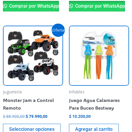
Comprar por WhatsApp
Comprar por WhatsApp
Original
Current
This
¡Oferta!
price
price
product
was:
is:
$ 88.900,00.
$ 79.990,00.
has
multiple
variants.
The
options
may
be
Juguetería
Inflables
chosen
Monster Jam a Control
Juego Agua Calamares
on
Remoto
Para Buceo Bestway
the
$
88.900,00
$
79.990,00
$
10.200,00
product
page
Seleccionar opciones
Agregar al carrito