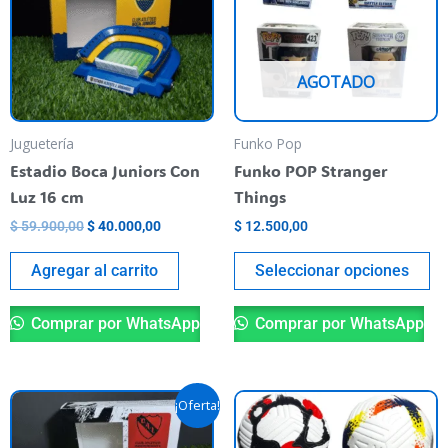
mu
va
T
AGOTADO
op
m
be
Juguetería
Funko Pop
ch
Estadio Boca Juniors Con
Funko POP Stranger
o
Luz 16 cm
Things
th
$
59.900,00
$
40.000,00
$
12.500,00
pr
pa
Agregar al carrito
Seleccionar opciones
Comprar por WhatsApp
Comprar por WhatsApp
Original
Current
Th
¡Oferta!
price
price
pr
was:
is: