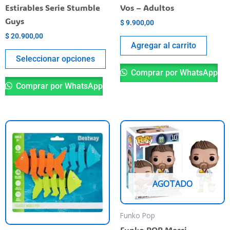
on
Estirables Serie Stumble
Vos – Adultos
the
Guys
$
9.900,00
product
$
20.900,00
page
Agregar al carrito
Seleccionar opciones
Comprar por WhatsApp
Comprar por WhatsApp
This
product
has
multiple
variants.
AGOTADO
The
options
Funko Pop
may
Funko POP Messi