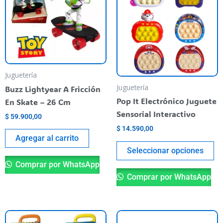
ha
mu
va
T
op
m
Juguetería
be
Juguetería
Buzz Lightyear A Fricción
ch
Pop It Electrónico Juguete
En Skate – 26 Cm
o
Sensorial Interactivo
$
59.900,00
th
$
14.590,00
pr
Agregar al carrito
pa
Seleccionar opciones
Comprar por WhatsApp
Comprar por WhatsApp