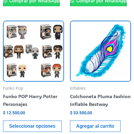
Comprar por WhatsApp
Comprar por WhatsApp
This
product
has
multiple
variants.
The
options
may
be
Funko Pop
Inflables
chosen
Funko POP Harry Potter
Colchoneta Pluma Fashion
on
Personajes
Inflable Bestway
the
$
12.500,00
$
33.500,00
product
page
Seleccionar opciones
Agregar al carrito