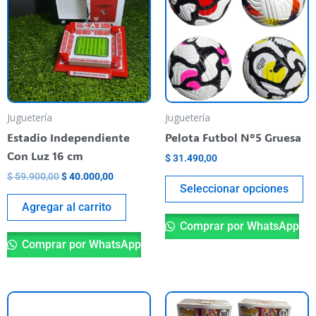
$ 59.900,00.
$ 40.000,00.
ha
mu
va
T
op
m
be
Juguetería
Juguetería
ch
Estadio Independiente
Pelota Futbol N°5 Gruesa
o
Con Luz 16 cm
$
31.490,00
th
$
59.900,00
$
40.000,00
pr
Seleccionar opciones
pa
Agregar al carrito
Comprar por WhatsApp
Comprar por WhatsApp
Th