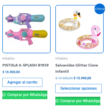
Original
Current
Th
¡Oferta!
price
price
pr
was:
is:
$ 19.500,00.
$ 15.990,
ha
mu
va
T
op
m
be
Inflables
Inflables
ch
PISTOLA X-SPLASH 81959
Salvavidas Glitter Cisne
o
Infantil
$
16.900,00
th
$
19.500,00
$
15.990,00
pr
Agregar al carrito
pa
Seleccionar opciones
Comprar por WhatsApp
Comprar por WhatsApp