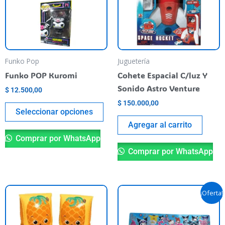
variants.
The
options
may
be
Funko Pop
Juguetería
chosen
Funko POP Kuromi
Cohete Espacial C/luz Y
on
Sonido Astro Venture
$
12.500,00
the
$
150.000,00
product
Seleccionar opciones
page
Agregar al carrito
Comprar por WhatsApp
Comprar por WhatsApp
Original
Current
This
Th
¡Oferta!
price
price
product
pr
was:
is:
has
$ 24.500,00.
$ 20.490,
ha