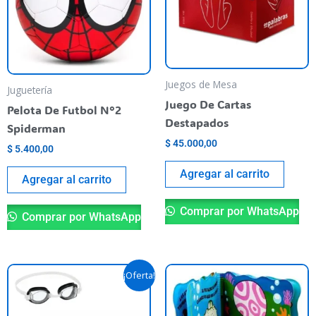
Juegos de Mesa
Juguetería
Juego De Cartas
Pelota De Futbol N°2
Destapados
Spiderman
$
45.000,00
$
5.400,00
Agregar al carrito
Agregar al carrito
Comprar por WhatsApp
Comprar por WhatsApp
Original
Current
This
¡Oferta!
price
price
product
was:
is:
$ 5.990,00.
$ 5.390,00.
has