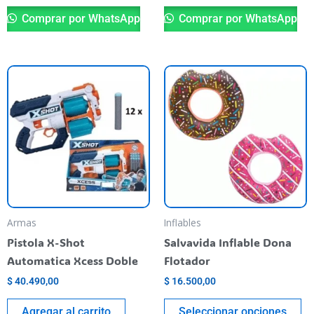
Comprar por WhatsApp
Comprar por WhatsApp
Th
pr
ha
mu
va
T
op
m
be
Armas
Inflables
ch
Pistola X-Shot
Salvavida Inflable Dona
o
Automatica Xcess Doble
Flotador
th
$
40.490,00
$
16.500,00
pr
pa
Agregar al carrito
Seleccionar opciones