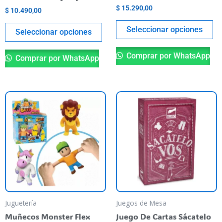
the
th
$
15.290,00
$
10.490,00
product
pr
Seleccionar opciones
page
pa
Seleccionar opciones
Comprar por WhatsApp
Comprar por WhatsApp
This
product
has
multiple
variants.
The
options
may
be
Juguetería
Juegos de Mesa
chosen
Muñecos Monster Flex
Juego De Cartas Sácatelo