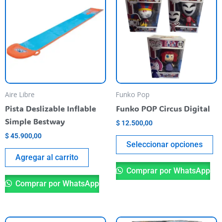
pr
ha
mu
va
T
op
m
be
Aire Libre
Funko Pop
ch
Pista Deslizable Inflable
Funko POP Circus Digital
o
Simple Bestway
$
12.500,00
th
$
45.900,00
pr
Seleccionar opciones
pa
Agregar al carrito
Comprar por WhatsApp
Comprar por WhatsApp