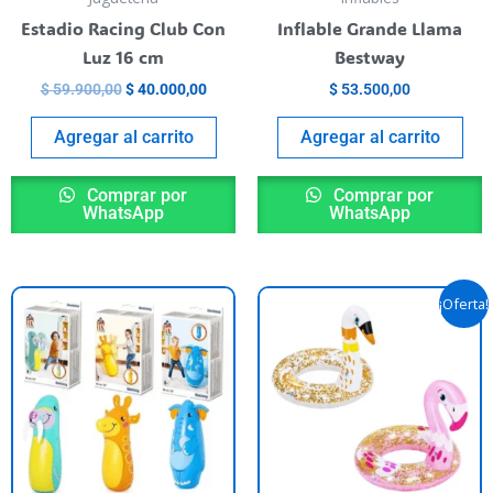
Estadio Racing Club Con
Inflable Grande Llama
Luz 16 cm
Bestway
$
59.900,00
$
40.000,00
$
53.500,00
Agregar al carrito
Agregar al carrito
Comprar por
Comprar por
WhatsApp
WhatsApp
El
El
Este
E
¡Oferta!
precio
preci
producto
p
original
actua
tiene
era:
es:
t
$ 19.500,00.
$ 15.
varias
va
variantes.
va
Las
L
opciones
o