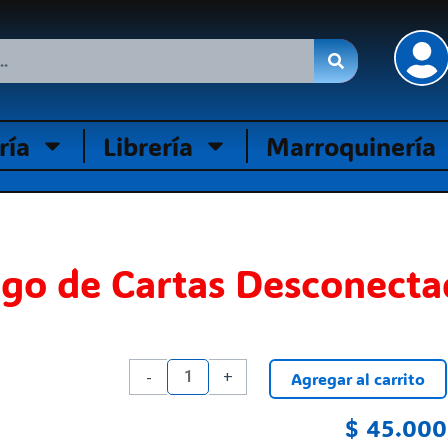
ría
Librería
Marroquinería
ego de Cartas Desconecta
Juego
-
+
Agregar al carrito
de
Cartas
$
45.000