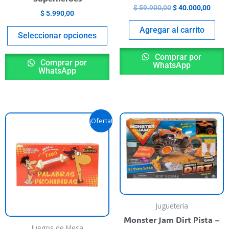
la
$
59.900,00
$
40.000,00
$
5.990,00
página
del
Agregar al carrito
Seleccionar opciones
producto
Comprar por
Comprar por
WhatsApp
WhatsApp
El
El
¡Oferta!
precio
precio
original
actual
era:
es:
$ 50.000,00.
$ 44.900,00.
Juguetería
Monster Jam Dirt Pista –
Juegos de Mesa