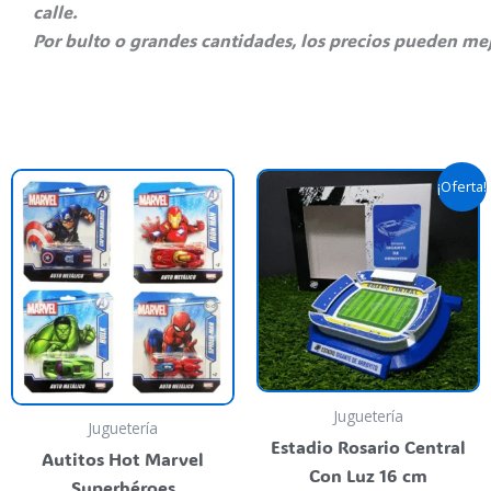
calle.
Por bulto o grandes cantidades, los precios pueden mej
El
El
Este
¡Oferta!
precio
preci
producto
original
actua
tiene
era:
es:
$ 59.900,00.
$ 40.
varias
variantes.
Las
opciones
se
pueden
Juguetería
Juguetería
elegir
Estadio Rosario Central
Autitos Hot Marvel
en
Con Luz 16 cm
Superhéroes