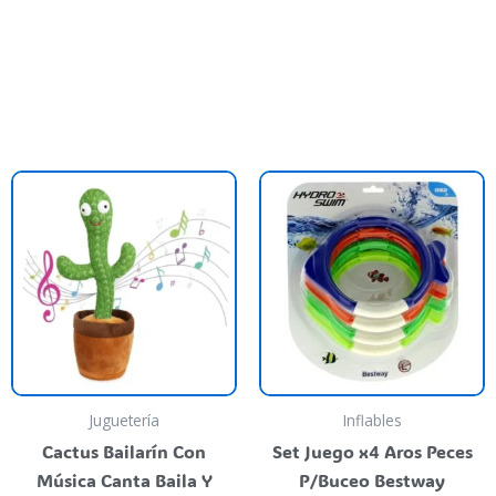
ste
roducto
iene
rias
riantes.
as
pciones
e
ueden
Juguetería
Inflables
egir
Cactus Bailarín Con
Set Juego x4 Aros Peces
n
Música Canta Baila Y
P/Buceo Bestway