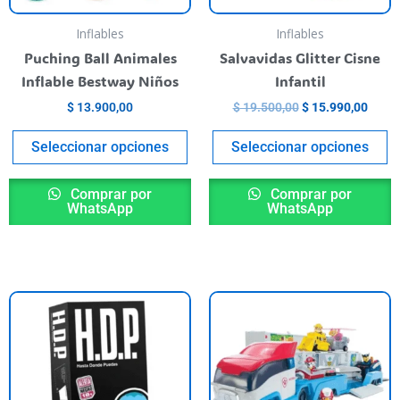
se
s
pueden
p
Inflables
Inflables
elegir
el
Puching Ball Animales
Salvavidas Glitter Cisne
en
e
Inflable Bestway Niños
Infantil
la
la
$
13.900,00
$
19.500,00
$
15.990,00
página
p
del
de
Seleccionar opciones
Seleccionar opciones
producto
p
Comprar por
Comprar por
WhatsApp
WhatsApp