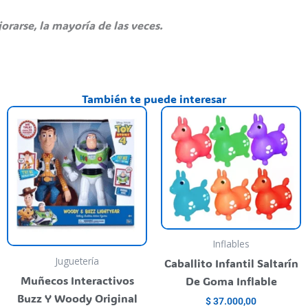
orarse, la mayoría de las veces.
También te puede interesar
E
o
p
l
t
000,00.
va
va
L
o
s
Inflables
p
Juguetería
Caballito Infantil Saltarín
el
Muñecos Interactivos
De Goma Inflable
e
Buzz Y Woody Original
$
37.000,00