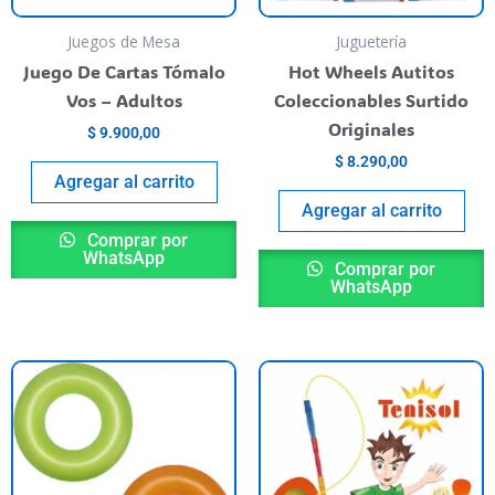
e
ueden
Juegos de Mesa
Juguetería
egir
Juego De Cartas Tómalo
Hot Wheels Autitos
n
Vos – Adultos
Coleccionables Surtido
Originales
$
9.900,00
ágina
$
8.290,00
l
Agregar al carrito
roducto
Agregar al carrito
Comprar por
WhatsApp
Comprar por
WhatsApp
Este
producto
tiene
varias
variantes.