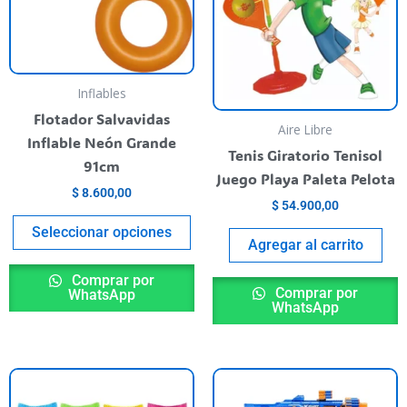
Las
opciones
se
pueden
Inflables
elegir
Flotador Salvavidas
Aire Libre
en
Inflable Neón Grande
Tenis Giratorio Tenisol
la
91cm
Juego Playa Paleta Pelota
página
$
8.600,00
del
$
54.900,00
producto
Seleccionar opciones
Agregar al carrito
Comprar por
Comprar por
WhatsApp
WhatsApp
Este
producto