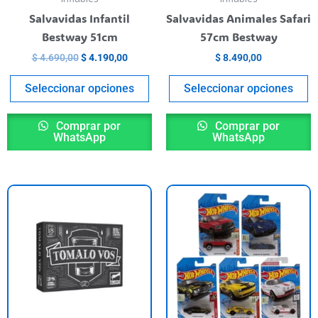
elegir
el
Salvavidas Infantil
Salvavidas Animales Safari
en
e
Bestway 51cm
57cm Bestway
la
la
$
4.690,00
$
4.190,00
$
8.490,00
página
p
del
de
Seleccionar opciones
Seleccionar opciones
producto
p
Comprar por
Comprar por
WhatsApp
WhatsApp
ste
o
roducto
l
iene
990,00.
rias
riantes.
as
pciones