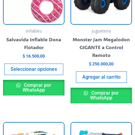
Las
opciones
se
pueden
Inflables
Juguetería
elegir
Salvavida Inflable Dona
Monster Jam Megalodon
en
Flotador
GIGANTE a Control
la
Remoto
$
16.500,00
página
$
250.000,00
del
Seleccionar opciones
producto
Agregar al carrito
Comprar por
WhatsApp
Comprar por
WhatsApp