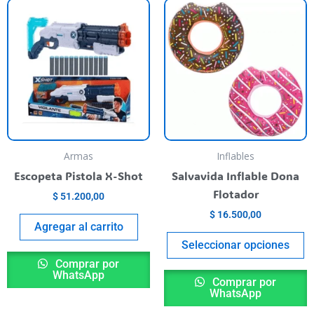
his
T
roduct
p
as
h
ultiple
m
riants.
va
he
T
ptions
o
ay
m
e
b
Armas
Inflables
hosen
c
Escopeta Pistola X-Shot
Salvavida Inflable Dona
n
o
Flotador
$
51.200,00
he
t
$
16.500,00
roduct
p
Agregar al carrito
age
p
Seleccionar opciones
Comprar por
WhatsApp
Comprar por
WhatsApp