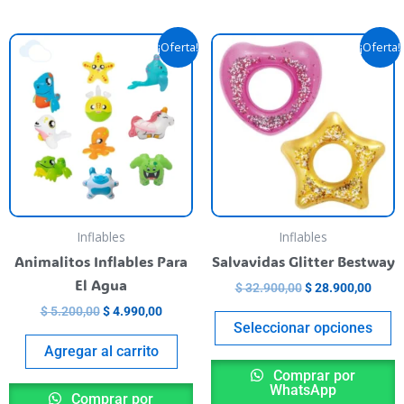
Original
Current
Original
Curre
T
¡Oferta!
¡Oferta!
price
price
price
price
p
was:
is:
was:
is:
$ 5.200,00.
$ 4.990,00.
$ 32.900,00.
$ 28.
h
m
va
T
o
m
b
Inflables
Inflables
c
Animalitos Inflables Para
Salvavidas Glitter Bestway
o
El Agua
$
32.900,00
$
28.900,00
t
$
5.200,00
$
4.990,00
p
Seleccionar opciones
p
Agregar al carrito
Comprar por
WhatsApp
Comprar por