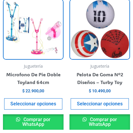
This
T
product
p
has
h
multiple
m
variants.
va
The
T
options
o
may
m
be
b
Juguetería
Juguetería
chosen
c
Microfono De Pie Doble
Pelota De Goma Nº2
on
o
Toyland 64cm
Diseños – Turby Toy
the
t
$
22.900,00
$
10.490,00
product
p
page
p
Seleccionar opciones
Seleccionar opciones
Comprar por
Comprar por
WhatsApp
WhatsApp