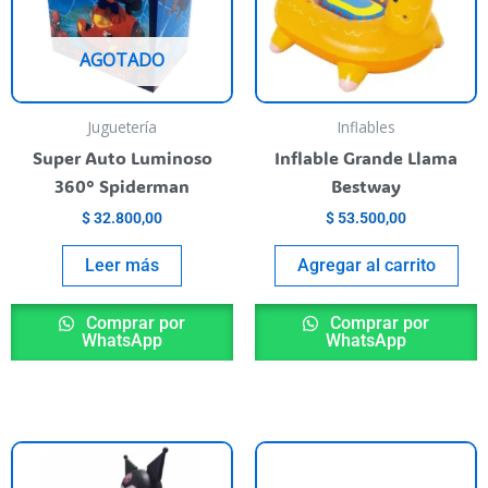
riants.
he
AGOTADO
ptions
ay
e
Juguetería
Inflables
hosen
Super Auto Luminoso
Inflable Grande Llama
n
360° Spiderman
Bestway
he
$
32.800,00
$
53.500,00
roduct
age
Leer más
Agregar al carrito
Comprar por
Comprar por
WhatsApp
WhatsApp
T
p