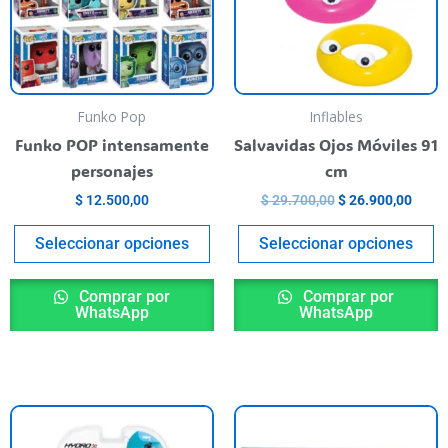
variants.
va
The
T
options
o
may
m
be
b
Funko Pop
Inflables
chosen
c
Funko POP intensamente
Salvavidas Ojos Móviles 91
on
o
personajes
cm
the
t
$
12.500,00
$
29.700,00
$
26.900,00
product
p
page
p
Seleccionar opciones
Seleccionar opciones
Comprar por
Comprar por
WhatsApp
WhatsApp