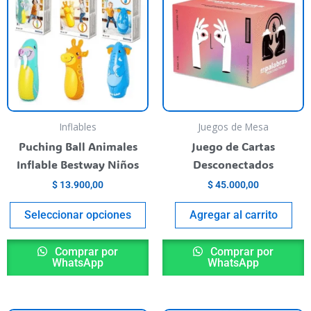
has
multiple
variants.
The
options
may
be
Inflables
Juegos de Mesa
chosen
Puching Ball Animales
Juego de Cartas
on
Inflable Bestway Niños
Desconectados
the
$
13.900,00
$
45.000,00
product
page
Seleccionar opciones
Agregar al carrito
Comprar por
Comprar por
WhatsApp
WhatsApp