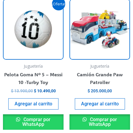
Original
Current
his
¡Oferta!
price
price
roduct
was:
is:
as
$ 13.900,00.
$ 10.490,00.
ultiple
riants.
he
ptions
ay
e
Juguetería
Juguetería
hosen
Pelota Goma Nº 5 – Messi
Camión Grande Paw
n
10 -Turby Toy
Patroller
he
$
13.900,00
$
10.490,00
$
205.000,00
roduct
age
Agregar al carrito
Agregar al carrito
Comprar por
Comprar por
WhatsApp
WhatsApp