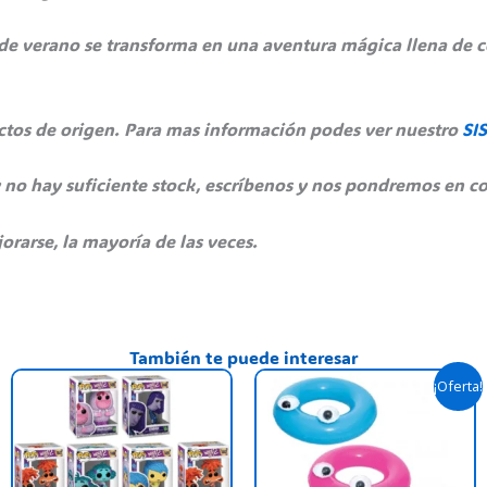
 de verano se transforma en una aventura mágica llena de 
ectos de origen. Para mas información podes ver nuestro
SI
 no hay suficiente stock, escríbenos y nos pondremos en co
orarse, la mayoría de las veces.
También te puede interesar
Original
Curre
This
T
¡Oferta!
price
price
product
p
was:
is:
has
$ 29.700,00.
$ 26.
h
multiple
m