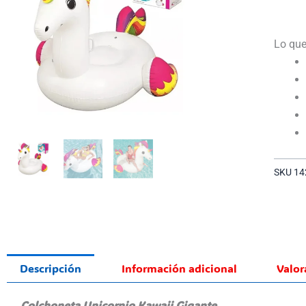
Lo que
SKU
14
Descripción
Información adicional
Valor
Colchoneta Unicornio Kawaii Gigante