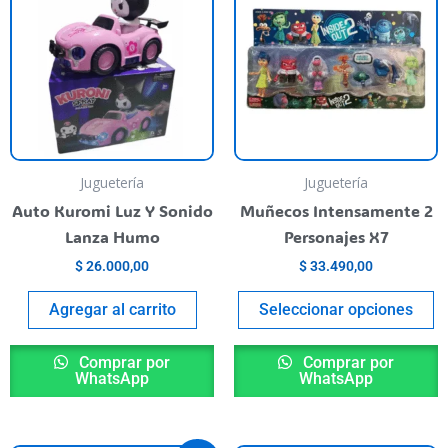
h
m
va
T
o
m
b
Juguetería
Juguetería
c
Auto Kuromi Luz Y Sonido
Muñecos Intensamente 2
o
Lanza Humo
Personajes X7
t
$
26.000,00
$
33.490,00
p
p
Agregar al carrito
Seleccionar opciones
Comprar por
Comprar por
WhatsApp
WhatsApp