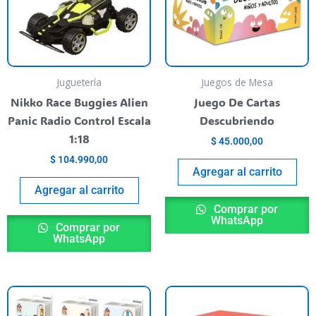
Juguetería
Juegos de Mesa
Nikko Race Buggies Alien
Juego De Cartas
Panic Radio Control Escala
Descubriendo
1:18
$
45.000,00
$
104.990,00
Agregar al carrito
Agregar al carrito
Comprar por
WhatsApp
Comprar por
WhatsApp
This
product