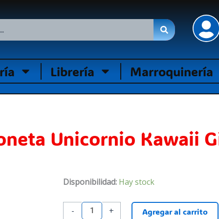
ría
Librería
Marroquinería
oneta Unicornio Kawaii G
Colchoneta
Disponibilidad:
Hay stock
Unicornio
Kawaii
-
+
Agregar al carrito