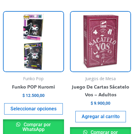
This
product
has
multiple
variants.
The
options
may
be
Funko Pop
Juegos de Mesa
chosen
Funko POP Kuromi
Juego De Cartas Sácatelo
on
Vos – Adultos
$
12.500,00
the
$
9.900,00
product
Seleccionar opciones
page
Agregar al carrito
Comprar por
WhatsApp
Comprar por