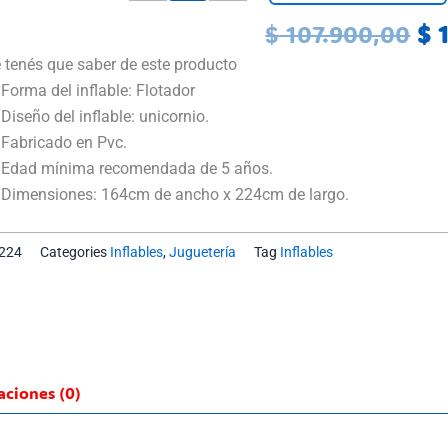
Gigante
cantidad
Or
$
107.900,00
$
1
pr
 tenés que saber de este producto
wa
Forma del inflable: Flotador
$ 
Diseño del inflable: unicornio.
Fabricado en Pvc.
Edad mínima recomendada de 5 años.
Dimensiones: 164cm de ancho x 224cm de largo.
224
Categories
Inflables
,
Juguetería
Tag
Inflables
aciones (0)