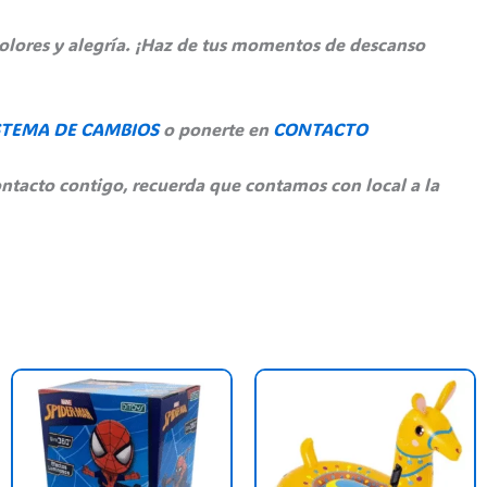
colores y alegría. ¡Haz de tus momentos de descanso
STEMA DE CAMBIOS
o ponerte en
CONTACTO
ntacto contigo, recuerda que contamos con local a la
nt
his
roduct
900,00.
as
ultiple