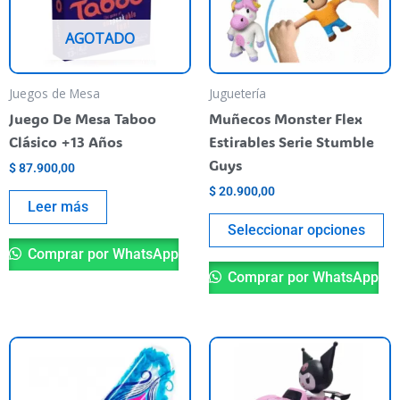
La
AGOTADO
op
se
pu
Juegos de Mesa
Juguetería
el
Juego De Mesa Taboo
Muñecos Monster Flex
en
Clásico +13 Años
Estirables Serie Stumble
la
Guys
$
87.900,00
pá
$
20.900,00
de
Leer más
pr
Seleccionar opciones
Comprar por WhatsApp
Comprar por WhatsApp