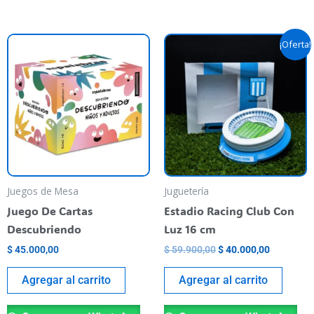
El
El
¡Oferta!
precio
precio
original
actual
era:
es:
$ 59.900,00.
$ 40.000,
Juegos de Mesa
Juguetería
Juego De Cartas
Estadio Racing Club Con
Descubriendo
Luz 16 cm
$
45.000,00
$
59.900,00
$
40.000,00
Agregar al carrito
Agregar al carrito