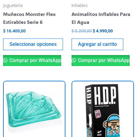
pueden
Juguetería
Inflables
elegir
Muñecos Monster Flex
Animalitos Inflables Para
en
Estirables Serie 6
El Agua
la
$
16.400,00
$
5.200,00
$
4.990,00
página
del
Seleccionar opciones
Agregar al carrito
producto
Comprar por WhatsApp
Comprar por WhatsApp