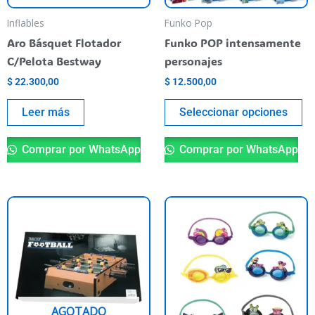
se
pu
Inflables
Funko Pop
el
Aro Básquet Flotador
Funko POP intensamente
en
C/Pelota Bestway
personajes
la
$
22.300,00
$
12.500,00
pá
de
Leer más
Seleccionar opciones
pr
Comprar por WhatsApp
Comprar por WhatsApp
Es
pr
ti
va
va
La
AGOTADO
op