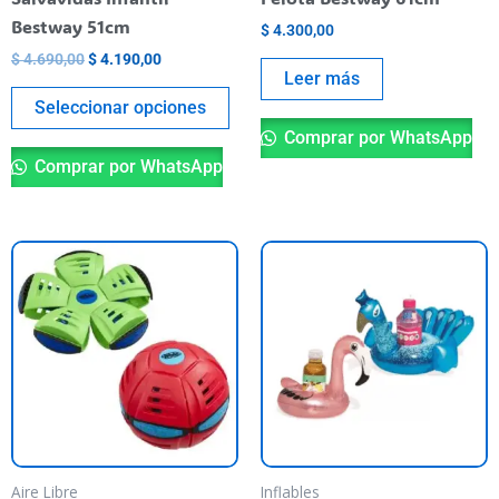
en
Bestway 51cm
$
4.300,00
la
$
4.690,00
$
4.190,00
página
Leer más
del
Seleccionar opciones
producto
Comprar por WhatsApp
Comprar por WhatsApp
Es
pr
ti
va
va
La
op
se
pu
Aire Libre
Inflables