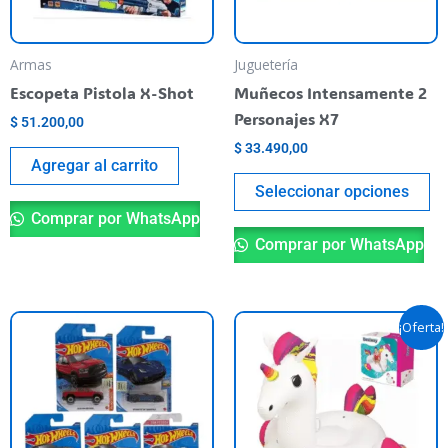
op
se
pu
Armas
Juguetería
el
Escopeta Pistola X-Shot
Muñecos Intensamente 2
en
Personajes X7
$
51.200,00
la
$
33.490,00
pá
Agregar al carrito
de
Seleccionar opciones
pr
Comprar por WhatsApp
Comprar por WhatsApp
El
El
¡Oferta!
precio
precio
original
actual
era:
es:
$ 107.900,00.
$ 106.7