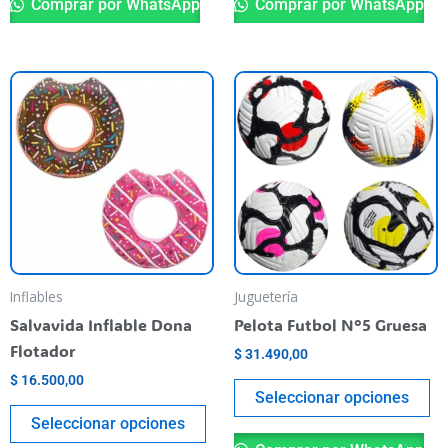
Comprar por WhatsApp
Comprar por WhatsApp
Este
Es
producto
pr
tiene
ti
varias
va
variantes.
va
Las
La
opciones
op
se
se
pueden
pu
Inflables
Juguetería
elegir
el
Salvavida Inflable Dona
Pelota Futbol N°5 Gruesa
en
en
Flotador
$
31.490,00
la
la
$
16.500,00
página
pá
Seleccionar opciones
del
de
Seleccionar opciones
producto
pr