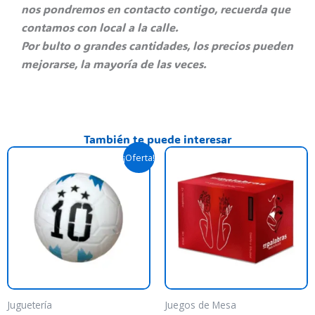
nos pondremos en contacto contigo, recuerda que
contamos con local a la calle.
Por bulto o grandes cantidades, los precios pueden
mejorarse, la mayoría de las veces.
También te puede interesar
El
El
¡Oferta!
precio
precio
original
actual
era:
es:
$ 13.900,00.
$ 10.490,00.
Juguetería
Juegos de Mesa