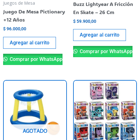
Juegos de Mesa
Buzz Lightyear A Fricción
Juego De Mesa Pictionary
En Skate – 26 Cm
+12 Años
$
59.900,00
$
96.000,00
Agregar al carrito
Agregar al carrito
Comprar por WhatsApp
Comprar por WhatsApp
Es
pr
ti
va
va
La
AGOTADO
op