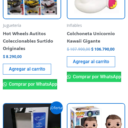
Juguetería
Inflables
Hot Wheels Autitos
Colchoneta Unicornio
Coleccionables Surtido
Kawaii Gigante
Originales
$
107.900,00
$
106.790,00
$
8.290,00
Agregar al carrito
Agregar al carrito
Comprar por WhatsApp
Comprar por WhatsApp
El
El
¡Oferta!
precio
precio
original
actual
era:
es:
$ 59.900,00.
$ 40.000,00.