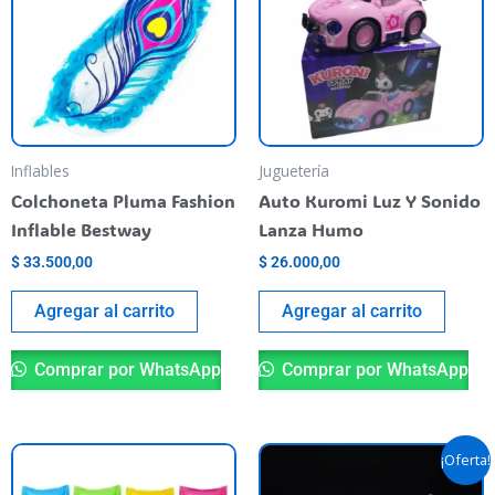
Inflables
Juguetería
Colchoneta Pluma Fashion
Auto Kuromi Luz Y Sonido
Inflable Bestway
Lanza Humo
$
33.500,00
$
26.000,00
Agregar al carrito
Agregar al carrito
Comprar por WhatsApp
Comprar por WhatsApp
El
El
Este
¡Oferta!
precio
precio
producto
original
actual