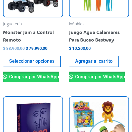
opciones
se
pueden
Juguetería
Inflables
elegir
Monster Jam a Control
Juego Agua Calamares
en
Remoto
Para Buceo Bestway
la
$
88.900,00
$
79.990,00
$
10.200,00
página
del
Seleccionar opciones
Agregar al carrito
producto
Comprar por WhatsApp
Comprar por WhatsApp
Es
pr
ti
va
va