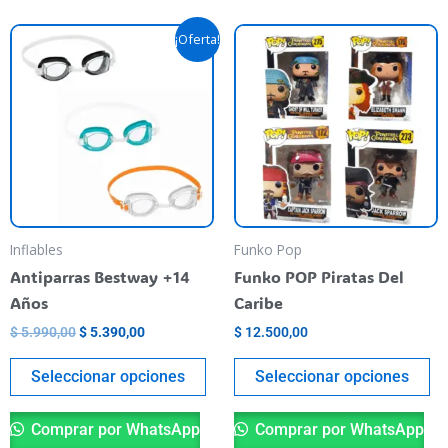
El
El
Este
Es
¡Oferta!
precio
precio
producto
pr
original
actual
era:
es:
tiene
ti
$ 5.990,00.
$ 5.390,00.
varias
va
variantes.
va
Las
La
opciones
op
se
se
pueden
pu
Inflables
Funko Pop
elegir
el
Antiparras Bestway +14
Funko POP Piratas Del
en
en
Años
Caribe
la
la
$
5.990,00
$
5.390,00
$
12.500,00
página
pá
del
de
Seleccionar opciones
Seleccionar opciones
producto
pr
Comprar por WhatsApp
Comprar por WhatsApp