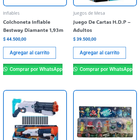
Inflables
Juegos de Mesa
Colchoneta Inflable
Juego De Cartas H.D.P –
Bestway Diamante 1,93m
Adultos
$
44.500,00
$
39.500,00
Agregar al carrito
Agregar al carrito
Comprar por WhatsApp
Comprar por WhatsApp
Es
pr
ti
va
va
La