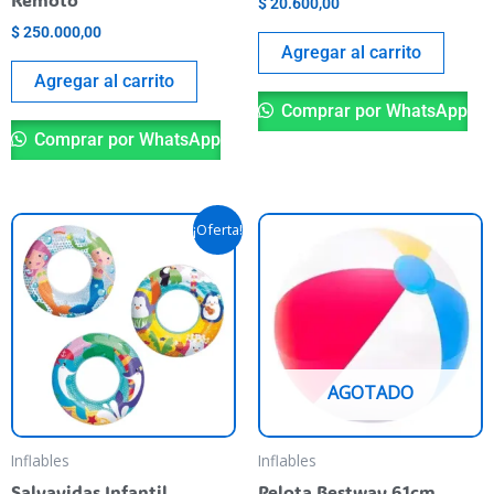
$
20.600,00
$
250.000,00
Agregar al carrito
Agregar al carrito
Comprar por WhatsApp
Comprar por WhatsApp
El
El
Este
¡Oferta!
precio
precio
producto
original
actual
era:
es:
tiene
$ 4.690,00.
$ 4.190,00.
varias
variantes.
Las
AGOTADO
opciones
se
pueden
Inflables
Inflables
elegir
Salvavidas Infantil
Pelota Bestway 61cm