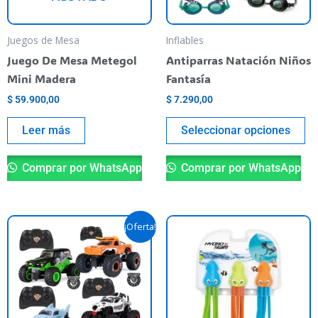
se
pu
Juegos de Mesa
Inflables
el
Juego De Mesa Metegol
Antiparras Natación Niños
en
Mini Madera
Fantasía
la
$
59.900,00
$
7.290,00
pá
de
Leer más
Seleccionar opciones
pr
Comprar por WhatsApp
Comprar por WhatsApp
El
El
Este
¡Oferta!
precio
precio
producto
original
actual
era:
es:
tiene
$ 88.900,00.
$ 79.990,00.
varias
variantes.
Las