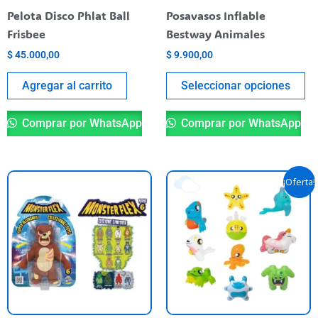
el
Pelota Disco Phlat Ball
Posavasos Inflable
en
Frisbee
Bestway Animales
la
$
45.000,00
$
9.900,00
pá
de
Agregar al carrito
Seleccionar opciones
pr
Comprar por WhatsApp
Comprar por WhatsApp
El
El
Este
¡Oferta!
precio
precio
producto
original
actual
tiene
era:
es:
$ 5.200,00.
$ 4.990,00.
varias
variantes.
Las
opciones
se