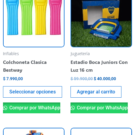
tiene
era:
es:
$ 59.900,00.
$ 40.000,
varias
variantes.
Las
opciones
se
pueden
Inflables
Juguetería
elegir
Colchoneta Clasica
Estadio Boca Juniors Con
en
Bestway
Luz 16 cm
la
$
7.990,00
$
59.900,00
$
40.000,00
página
del
Seleccionar opciones
Agregar al carrito
producto
Comprar por WhatsApp
Comprar por WhatsApp
Es