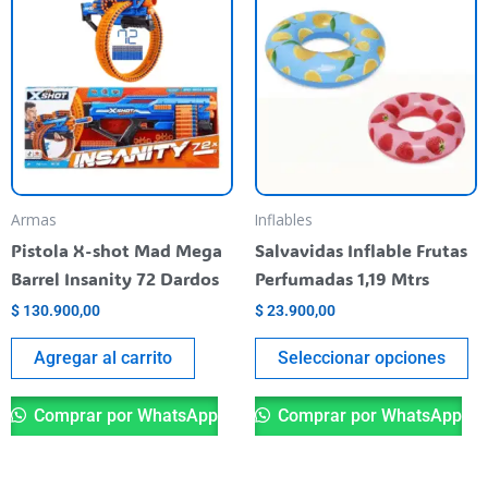
pr
ti
va
va
La
op
se
pu
Armas
Inflables
el
Pistola X-shot Mad Mega
Salvavidas Inflable Frutas
en
Barrel Insanity 72 Dardos
Perfumadas 1,19 Mtrs
la
$
130.900,00
$
23.900,00
pá
de
Agregar al carrito
Seleccionar opciones
pr
Comprar por WhatsApp
Comprar por WhatsApp