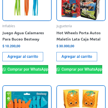
Inflables
Juguetería
Juego Agua Calamares
Hot Wheels Porta Autos
Para Buceo Bestway
Maletín Lata Caja Metal
$
10.200,00
$
30.000,00
Agregar al carrito
Agregar al carrito
Comprar por WhatsApp
Comprar por WhatsApp
Este
Es
producto
pr
tiene
ti
varias
va