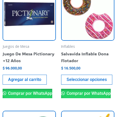
ti
va
va
La
op
se
pu
Juegos de Mesa
Inflables
el
Juego De Mesa Pictionary
Salvavida Inflable Dona
en
+12 Años
Flotador
la
$
96.000,00
$
16.500,00
pá
de
Agregar al carrito
Seleccionar opciones
pr
Comprar por WhatsApp
Comprar por WhatsApp
Este