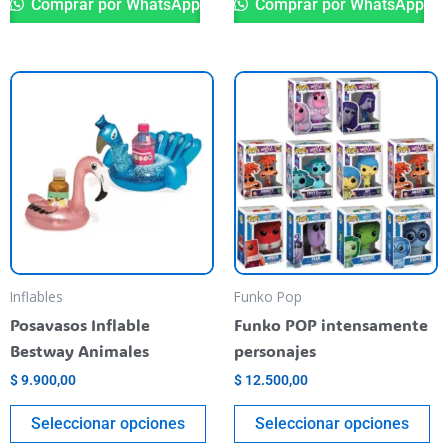
Comprar por WhatsApp
Comprar por WhatsApp
Este
Es
producto
pr
tiene
ti
varias
va
variantes.
va
Las
La
opciones
op
se
se
pueden
pu
Inflables
Funko Pop
elegir
el
Posavasos Inflable
Funko POP intensamente
en
en
Bestway Animales
personajes
la
la
$
9.900,00
$
12.500,00
página
pá
del
de
Seleccionar opciones
Seleccionar opciones
producto
pr