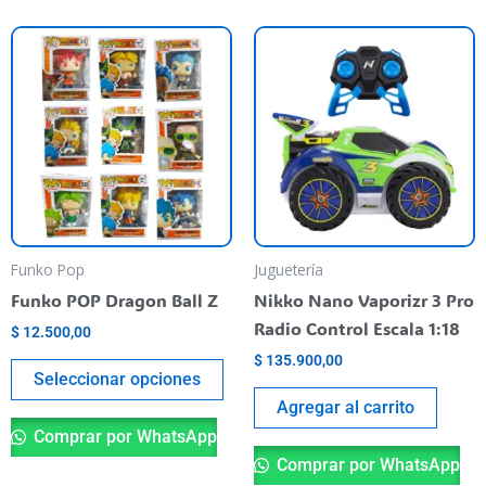
Este
producto
tiene
varias
variantes.
Las
opciones
se
pueden
Funko Pop
Juguetería
elegir
Funko POP Dragon Ball Z
Nikko Nano Vaporizr 3 Pro
en
Radio Control Escala 1:18
$
12.500,00
la
$
135.900,00
página
Seleccionar opciones
del
Agregar al carrito
producto
Comprar por WhatsApp
Comprar por WhatsApp