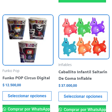
Este
Es
producto
pr
tiene
ti
varias
va
variantes.
va
Las
La
opciones
op
se
se
Inflables
pueden
pu
Funko Pop
Caballito Infantil Saltarín
elegir
el
Funko POP Circus Digital
De Goma Inflable
en
en
$
12.500,00
$
37.000,00
la
la
página
pá
Seleccionar opciones
Seleccionar opciones
del
de
producto
pr
Comprar por WhatsApp
Comprar por WhatsApp