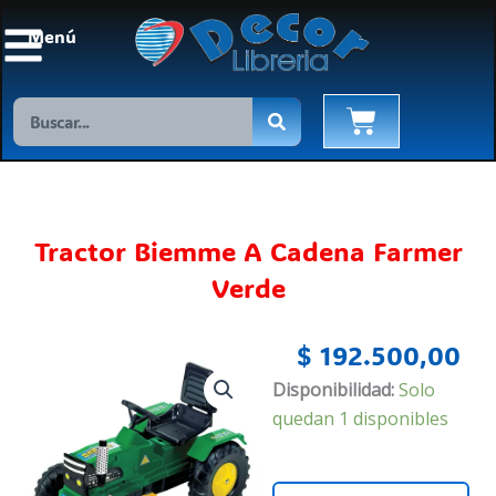
Ir
Menú
al
contenido
Search
Cart
Tractor Biemme A Cadena Farmer
Verde
$
192.500,00
Tractor
Disponibilidad:
Solo
Biemme
quedan 1 disponibles
A
Cadena