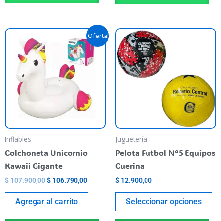
El
El
Es
¡Oferta!
precio
precio
pr
original
actual
era:
es:
ti
$ 107.900,00.
$ 106.790,00.
va
va
La
op
se
pu
Inflables
Juguetería
el
Colchoneta Unicornio
Pelota Futbol N°5 Equipos
en
Kawaii Gigante
Cuerina
la
$
107.900,00
$
106.790,00
$
12.900,00
pá
de
Agregar al carrito
Seleccionar opciones
pr