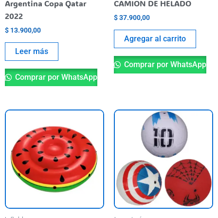
Argentina Copa Qatar
CAMION DE HELADO
2022
$
37.900,00
$
13.900,00
Agregar al carrito
Leer más
Comprar por WhatsApp
Comprar por WhatsApp
Es
pr
ti
va
va
La
op
se
pu