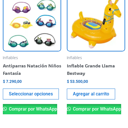
producto
tiene
varias
variantes.
Las
opciones
se
pueden
Inflables
Inflables
elegir
Antiparras Natación Niños
Inflable Grande Llama
en
Fantasía
Bestway
la
$
7.290,00
$
53.500,00
página
del
Seleccionar opciones
Agregar al carrito
producto
Comprar por WhatsApp
Comprar por WhatsApp