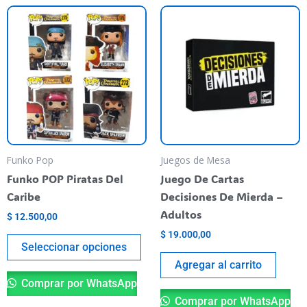
Este
producto
tiene
varias
variantes.
Las
opciones
se
pueden
Funko Pop
Juegos de Mesa
elegir
Funko POP Piratas Del
Juego De Cartas
en
Caribe
Decisiones De Mierda –
la
Adultos
$
12.500,00
página
$
19.000,00
del
Seleccionar opciones
producto
Agregar al carrito
Comprar por WhatsApp
Comprar por WhatsApp