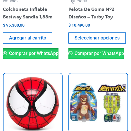
Inflables
Juguetería
el
Colchoneta Inflable
Pelota De Goma Nº2
en
Bestway Sandia 1,88m
Diseños – Turby Toy
la
$
95.300,00
$
10.490,00
pá
de
Agregar al carrito
Seleccionar opciones
pr
Comprar por WhatsApp
Comprar por WhatsApp
Es
pr
ti
va
va
La
op
se