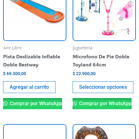
va
va
La
op
se
pu
Aire Libre
Juguetería
el
Pista Deslizable Inflable
Microfono De Pie Doble
en
Doble Bestway
Toyland 64cm
la
$
69.300,00
$
22.900,00
pá
de
Agregar al carrito
Seleccionar opciones
pr
Comprar por WhatsApp
Comprar por WhatsApp
Es
pr