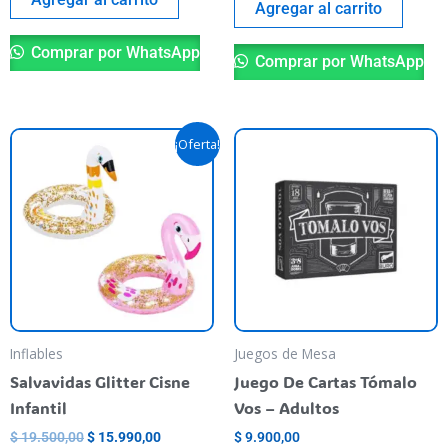
Agregar al carrito
Comprar por WhatsApp
Comprar por WhatsApp
El
El
Este
¡Oferta!
precio
precio
producto
original
actual
era:
es:
tiene
$ 19.500,00.
$ 15.990,00.
varias
variantes.
Las
opciones
se
pueden
Inflables
Juegos de Mesa
elegir
Salvavidas Glitter Cisne
Juego De Cartas Tómalo
en
Infantil
Vos – Adultos
la
$
19.500,00
$
15.990,00
$
9.900,00