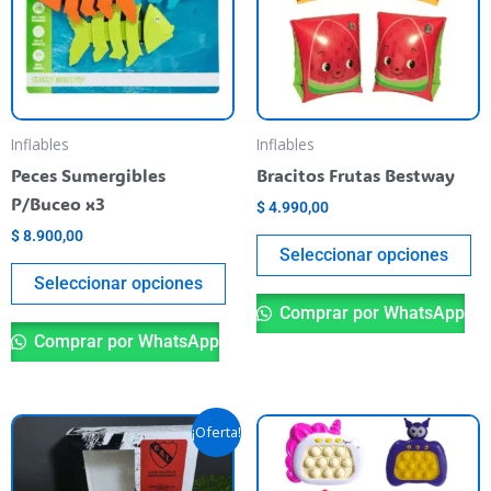
variantes.
va
Las
La
opciones
op
se
se
pueden
pu
Inflables
Inflables
elegir
el
Peces Sumergibles
Bracitos Frutas Bestway
en
en
P/Buceo x3
$
4.990,00
la
la
$
8.900,00
página
pá
Seleccionar opciones
del
de
Seleccionar opciones
producto
pr
Comprar por WhatsApp
Comprar por WhatsApp
El
El
Es
¡Oferta!
precio
precio
pr
original
actual
era:
es:
ti