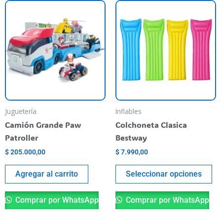
Es
pr
ti
va
va
La
op
se
pu
Juguetería
Inflables
el
Camión Grande Paw
Colchoneta Clasica
en
Patroller
Bestway
la
$
205.000,00
$
7.990,00
pá
de
Agregar al carrito
Seleccionar opciones
pr
Comprar por WhatsApp
Comprar por WhatsApp