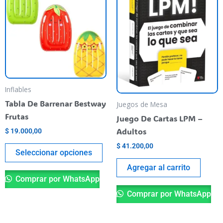
tiene
varias
variantes.
Las
opciones
se
pueden
Inflables
elegir
Tabla De Barrenar Bestway
Juegos de Mesa
en
Frutas
Juego De Cartas LPM –
la
Adultos
$
19.000,00
página
$
41.200,00
del
Seleccionar opciones
producto
Agregar al carrito
Comprar por WhatsApp
Comprar por WhatsApp