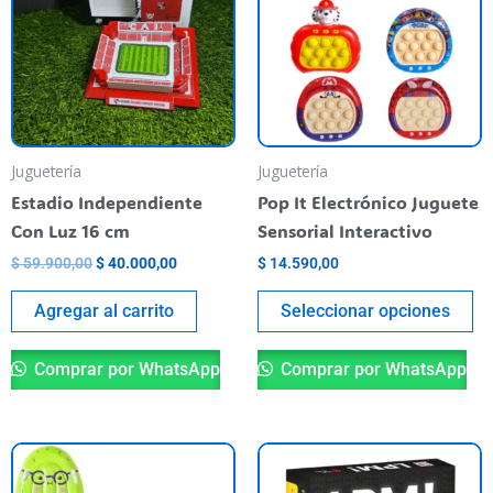
$ 59.900,00.
$ 40.000,00.
va
va
La
op
se
pu
Juguetería
Juguetería
el
Estadio Independiente
Pop It Electrónico Juguete
en
Con Luz 16 cm
Sensorial Interactivo
la
$
59.900,00
$
40.000,00
$
14.590,00
pá
de
Agregar al carrito
Seleccionar opciones
pr
Comprar por WhatsApp
Comprar por WhatsApp
Este
producto