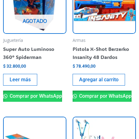
AGOTADO
Juguetería
Armas
Super Auto Luminoso
Pistola X-Shot Berzerko
360° Spiderman
Insanity 48 Dardos
$
32.800,00
$
78.490,00
Leer más
Agregar al carrito
Comprar por WhatsApp
Comprar por WhatsApp
Es
pr
ti