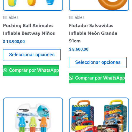
opciones
op
se
se
pueden
pu
Inflables
Inflables
elegir
el
Puching Ball Animales
Flotador Salvavidas
en
en
Inflable Bestway Niños
Inflable Neón Grande
la
la
91cm
$
13.900,00
página
pá
$
8.600,00
del
de
Seleccionar opciones
producto
pr
Seleccionar opciones
Comprar por WhatsApp
Comprar por WhatsApp