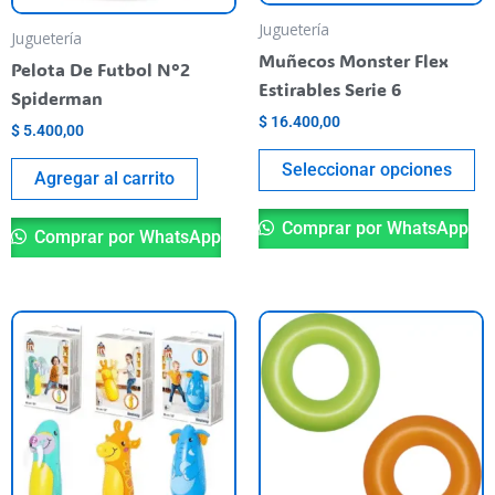
pu
Juguetería
Juguetería
el
Muñecos Monster Flex
Pelota De Futbol N°2
en
Estirables Serie 6
Spiderman
la
$
16.400,00
$
5.400,00
pá
de
Seleccionar opciones
Agregar al carrito
pr
Comprar por WhatsApp
Comprar por WhatsApp
Este
Es
producto
pr
tiene
ti
varias
va
variantes.
va
Las
La