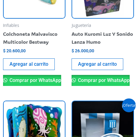
Inflables
Juguetería
Colchoneta Malvavisco
Auto Kuromi Luz Y Sonido
Multicolor Bestway
Lanza Humo
$
20.600,00
$
26.000,00
Agregar al carrito
Agregar al carrito
Comprar por WhatsApp
Comprar por WhatsApp
El
El
¡Oferta!
precio
precio
original
actual
era:
es:
$ 59.900,00.
$ 40.000,