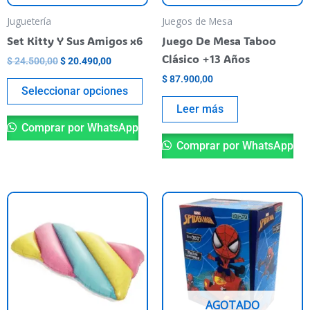
pueden
Juguetería
Juegos de Mesa
elegir
Set Kitty Y Sus Amigos x6
Juego De Mesa Taboo
en
Clásico +13 Años
$
24.500,00
$
20.490,00
la
$
87.900,00
página
Seleccionar opciones
del
Leer más
producto
Comprar por WhatsApp
Comprar por WhatsApp
AGOTADO