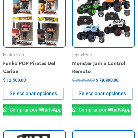
tiene
era:
es:
ti
$ 88.900,00.
$ 79.990,
varias
va
variantes.
va
Las
La
opciones
op
se
se
pueden
pu
Funko Pop
Juguetería
elegir
el
Funko POP Piratas Del
Monster Jam a Control
en
en
Caribe
Remoto
la
la
$
12.500,00
$
88.900,00
$
79.990,00
página
pá
del
de
Seleccionar opciones
Seleccionar opciones
producto
pr
Comprar por WhatsApp
Comprar por WhatsApp
Es