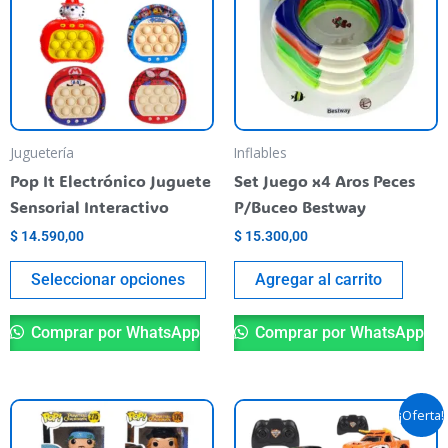
varias
variantes.
Las
opciones
se
pueden
Juguetería
Inflables
elegir
Pop It Electrónico Juguete
Set Juego x4 Aros Peces
en
Sensorial Interactivo
P/Buceo Bestway
la
$
14.590,00
$
15.300,00
página
del
Seleccionar opciones
Agregar al carrito
producto
Comprar por WhatsApp
Comprar por WhatsApp
El
El
Este
Es
¡Oferta!
precio
precio
producto
pr
original
actual