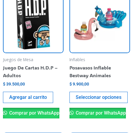
pr
ti
va
va
La
op
se
pu
Juegos de Mesa
Inflables
el
Juego De Cartas H.D.P –
Posavasos Inflable
en
Adultos
Bestway Animales
la
$
39.500,00
$
9.900,00
pá
de
Agregar al carrito
Seleccionar opciones
pr
Comprar por WhatsApp
Comprar por WhatsApp