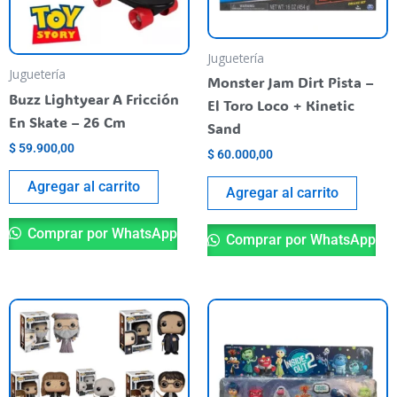
Juguetería
Juguetería
Monster Jam Dirt Pista –
Buzz Lightyear A Fricción
El Toro Loco + Kinetic
En Skate – 26 Cm
Sand
$
59.900,00
$
60.000,00
Agregar al carrito
Agregar al carrito
Comprar por WhatsApp
Comprar por WhatsApp
Este
Es
producto
pr
tiene
ti
varias
va