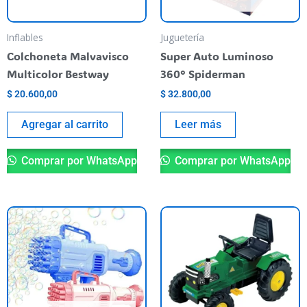
Inflables
Juguetería
Colchoneta Malvavisco
Super Auto Luminoso
Multicolor Bestway
360° Spiderman
$
20.600,00
$
32.800,00
Agregar al carrito
Leer más
Comprar por WhatsApp
Comprar por WhatsApp
Este
producto
tiene
varias
variantes.
Las