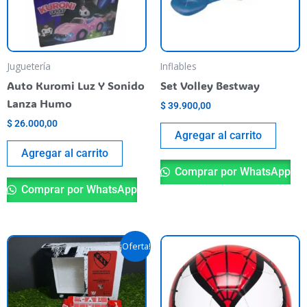
Juguetería
Inflables
Auto Kuromi Luz Y Sonido
Set Volley Bestway
Lanza Humo
$
39.900,00
$
26.000,00
Agregar al carrito
Agregar al carrito
Comprar por WhatsApp
Comprar por WhatsApp
El
El
¡Oferta!
precio
precio
original
actual
era:
es:
$ 59.900,00.
$ 40.000,00.