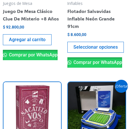
pu
Juegos de Mesa
Inflables
el
Juego De Mesa Clásico
Flotador Salvavidas
en
Clue De Misterio +8 Años
Inflable Neón Grande
la
91cm
$
92.800,00
pá
$
8.600,00
de
Agregar al carrito
pr
Seleccionar opciones
Comprar por WhatsApp
Comprar por WhatsApp
El
El
¡Oferta!
precio
precio
original
actual
era:
es:
$ 59.900,00.
$ 40.000,