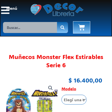
Ir
Menú
al
contenido
Search
Cart
Muñecos Monster Flex Estirables
Serie 6
$
16.400,00
Muñecos
Modelo
Monster
Flex
Estirables