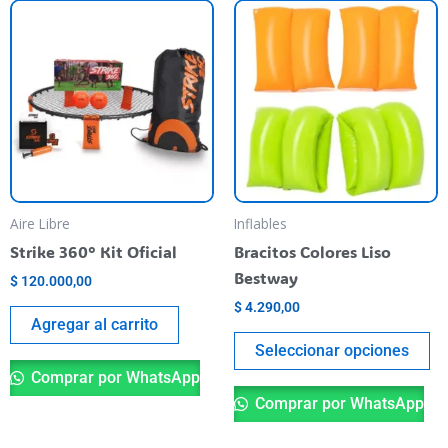
Es
pr
ti
va
va
La
op
se
pu
Aire Libre
Inflables
el
Strike 360° Kit Oficial
Bracitos Colores Liso
en
Bestway
$
120.000,00
la
$
4.290,00
pá
Agregar al carrito
de
Seleccionar opciones
pr
Comprar por WhatsApp
Comprar por WhatsApp