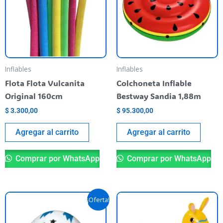
Inflables
Inflables
Flota Flota Vulcanita
Colchoneta Inflable
Original 160cm
Bestway Sandia 1,88m
$
3.300,00
$
95.300,00
Agregar al carrito
Agregar al carrito
Comprar por WhatsApp
Comprar por WhatsApp
El
El
¡Oferta!
precio
precio
original
actual
era:
es: