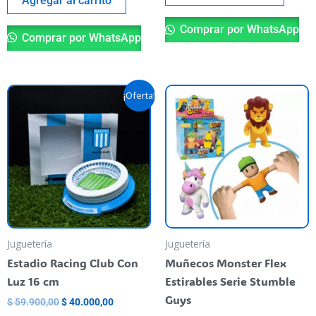
Agregar al carrito
Comprar por WhatsApp
Comprar por WhatsApp
El
El
Es
¡Oferta!
precio
precio
pr
original
actual
era:
es:
ti
$ 59.900,00.
$ 40.000,00.
va
va
La
op
se
pu
Juguetería
Juguetería
el
Estadio Racing Club Con
Muñecos Monster Flex
en
Luz 16 cm
Estirables Serie Stumble
la
Guys
$
59.900,00
$
40.000,00
pá