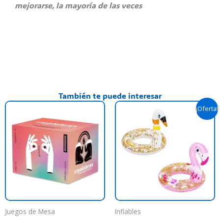
mejorarse, la mayoría de las veces
También te puede interesar
El
El
Es
¡Oferta!
precio
precio
pr
original
actual
era:
es:
ti
$ 19.500,00.
$ 15.990,
va
va
La
op
se
pu
Juegos de Mesa
Inflables