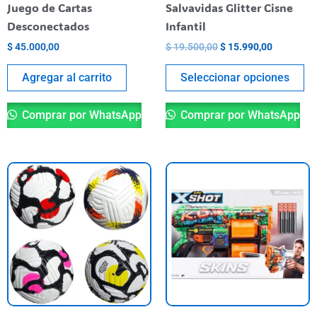
el
Juego de Cartas
Salvavidas Glitter Cisne
en
Desconectados
Infantil
la
$
45.000,00
$
19.500,00
$
15.990,00
pá
de
Agregar al carrito
Seleccionar opciones
pr
Comprar por WhatsApp
Comprar por WhatsApp
Este
producto
tiene
varias
variantes.
Las
opciones
se