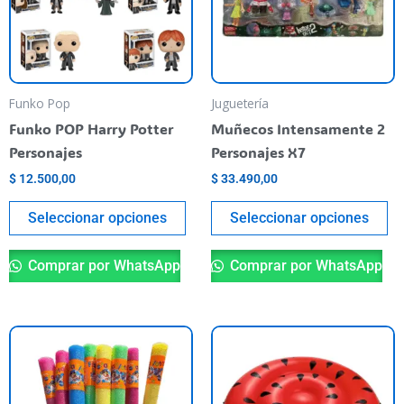
variantes.
va
Las
La
opciones
op
se
se
pueden
pu
Funko Pop
Juguetería
elegir
el
Funko POP Harry Potter
Muñecos Intensamente 2
en
en
Personajes
Personajes X7
la
la
$
12.500,00
$
33.490,00
página
pá
del
de
Seleccionar opciones
Seleccionar opciones
producto
pr
Comprar por WhatsApp
Comprar por WhatsApp