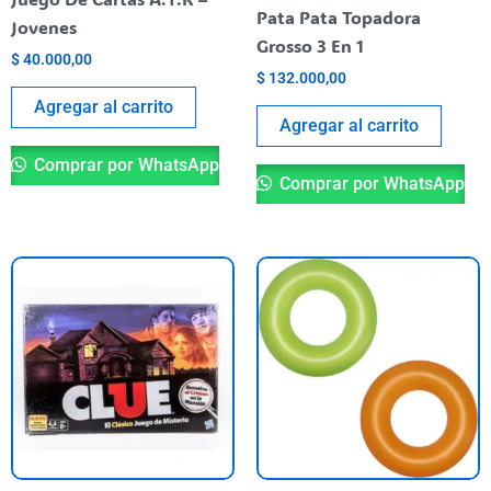
Pata Pata Topadora
Jovenes
Grosso 3 En 1
$
40.000,00
$
132.000,00
Agregar al carrito
Agregar al carrito
Comprar por WhatsApp
Comprar por WhatsApp
Es
pr
ti
va
va
La
op
se