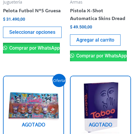
pueden
Juguetería
Armas
elegir
Pelota Futbol N°5 Gruesa
Pistola X-Shot
en
Automatica Skins Dread
$
31.490,00
la
$
49.500,00
página
Seleccionar opciones
del
Agregar al carrito
producto
Comprar por WhatsApp
Comprar por WhatsApp
El
El
Este
¡Oferta!
precio
precio
producto
original
actual
era:
es:
tiene
$ 24.500,00.
$ 20.490,00.
varias
variantes.
Las
AGOTADO
AGOTADO
opciones
se