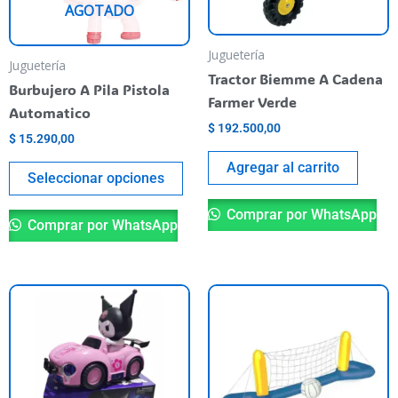
AGOTADO
opciones
se
Juguetería
pueden
Juguetería
Tractor Biemme A Cadena
elegir
Burbujero A Pila Pistola
Farmer Verde
en
Automatico
$
192.500,00
la
$
15.290,00
página
Agregar al carrito
Seleccionar opciones
del
producto
Comprar por WhatsApp
Comprar por WhatsApp