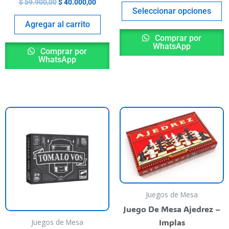
$
59.900,00
$
40.000,00
roduct
p
Seleccionar opciones
age
p
Agregar al carrito
Comprar por
WhatsApp
Comprar por
WhatsApp
Juegos de Mesa
Juego De Mesa Ajedrez –
Implas
Juegos de Mesa