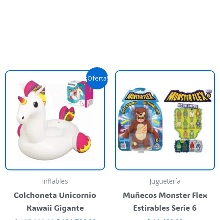
Original
Current
T
¡Oferta!
price
price
p
was:
is:
$ 107.900,00.
$ 106.790,00.
h
m
va
T
o
m
b
Inflables
Juguetería
c
Colchoneta Unicornio
Muñecos Monster Flex
o
Kawaii Gigante
Estirables Serie 6
t