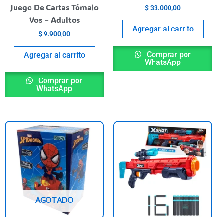
Juego De Cartas Tómalo
$
33.000,00
Vos – Adultos
Agregar al carrito
$
9.900,00
Comprar por
Agregar al carrito
WhatsApp
Comprar por
WhatsApp
his
roduct
as
ultiple
riants.
he
AGOTADO
ptions
ay