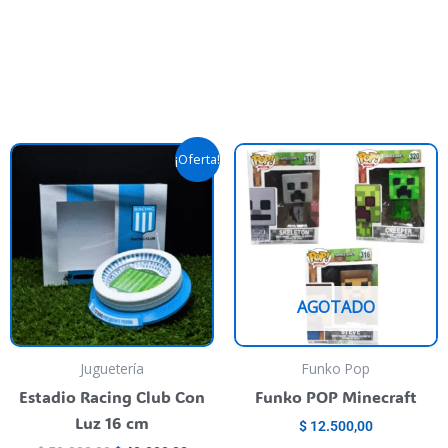
Original
Current
his
T
¡Oferta!
price
price
roduct
p
was:
is:
as
$ 59.900,00.
$ 40.000,00.
h
ultiple
m
riants.
va
he
T
AGOTADO
ptions
o
ay
m
e
b
Juguetería
Funko Pop
hosen
c
Estadio Racing Club Con
Funko POP Minecraft
n
o
Luz 16 cm
$
12.500,00
he
t