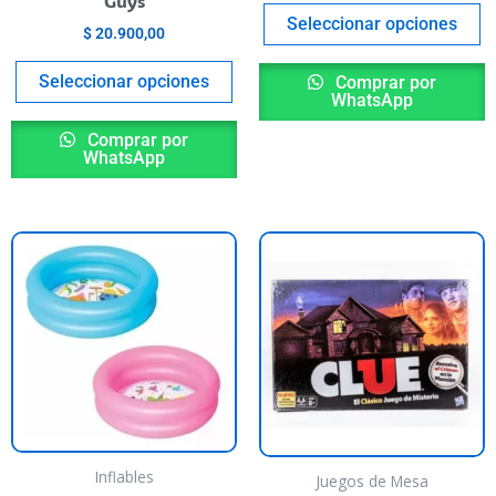
Guys
roduct
product
p
Seleccionar opciones
$
20.900,00
age
page
p
Seleccionar opciones
Comprar por
WhatsApp
Comprar por
WhatsApp
Inflables
Juegos de Mesa