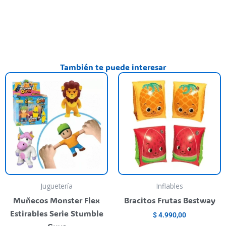
También te puede interesar
his
This
T
roduct
product
p
as
has
h
ultiple
multiple
m
riants.
variants.
va
he
The
T
ptions
options
o
ay
may
m
e
be
b
Juguetería
Inflables
hosen
chosen
c
Muñecos Monster Flex
Bracitos Frutas Bestway
n
on
o
Estirables Serie Stumble
$
4.990,00
he
the
t