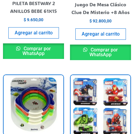
PILETA BESTWAY 2
Juego De Mesa Clásico
ANILLOS BEBE 61X15
Clue De Misterio +8 Años
$
9.650,00
$
92.800,00
Agregar al carrito
Agregar al carrito
Comprar por
Comprar por
WhatsApp
WhatsApp
nt
T
p
900,00.
h
m
va
T
o
m