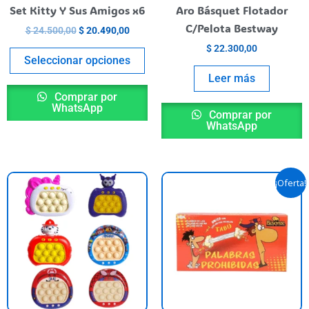
chosen
Set Kitty Y Sus Amigos x6
Aro Básquet Flotador
on
C/Pelota Bestway
$
24.500,00
$
20.490,00
the
$
22.300,00
product
Seleccionar opciones
page
Leer más
Comprar por
WhatsApp
Comprar por
WhatsApp
Original
Curre
This
¡Oferta!
price
price
product
was:
is:
has
$ 50.000,00.
$ 44.
multiple
variants.
The
options
may