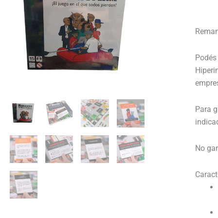
Remand
Podés e
Hiperi
empres
Para g
indica
No gan
Caract