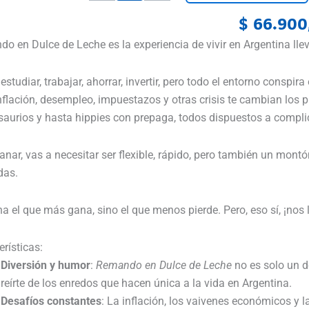
Remando
En
$
66.900
Dulce
o en Dulce de Leche es la experiencia de vivir en Argentina llev
De
Leche
studiar, trabajar, ahorrar, invertir, pero todo el entorno conspir
-
nflación, desempleo, impuestazos y otras crisis te cambian los pl
Argentino
aurios y hasta hippies con prepaga, todos dispuestos a complic
Familiar
cantidad
anar, vas a necesitar ser flexible, rápido, pero también un mon
das.
a el que más gana, sino el que menos pierde. Pero, eso sí, ¡n
erísticas:
Diversión y humor
:
Remando en Dulce de Leche
no es solo un d
reírte de los enredos que hacen única a la vida en Argentina.
Desafíos constantes
: La inflación, los vaivenes económicos y l