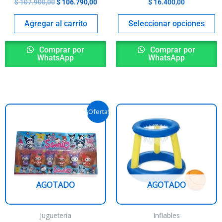
$
107.900,00
$
106.790,00
$
16.400,00
p
p
Agregar al carrito
Seleccionar opciones
Comprar por
Comprar por
WhatsApp
WhatsApp
Original
Current
This
¡Oferta!
price
price
product
was:
is:
$ 24.500,00.
$ 20.490,00.
has
multiple
variants.
The
AGOTADO
AGOTADO
options
may
be
Juguetería
Inflables