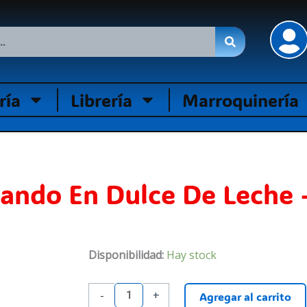
ría
Librería
Marroquinería
ndo En Dulce De Leche –
Juego
Disponibilidad:
Hay stock
De
Mesa
-
+
Agregar al carrito