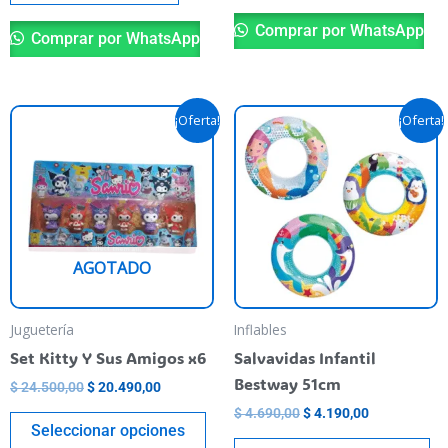
Comprar por WhatsApp
Comprar por WhatsApp
El
El
El
El
Este
Es
¡Oferta!
¡Oferta!
precio
precio
precio
precio
producto
pr
original
actual
original
actual
era:
es:
tiene
era:
es:
ti
$ 24.500,00.
$ 20.490,00.
$ 4.690,00.
$ 4.190,00.
varias
va
variantes.
va
Las
La
AGOTADO
opciones
op
se
se
pueden
pu
Juguetería
Inflables
elegir
el
Set Kitty Y Sus Amigos x6
Salvavidas Infantil
en
en
Bestway 51cm
$
24.500,00
$
20.490,00
la
la
$
4.690,00
$
4.190,00
página
pá
Seleccionar opciones