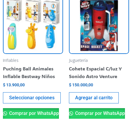
producto
tiene
varias
variantes.
Las
opciones
se
pueden
Inflables
Juguetería
elegir
Puching Ball Animales
Cohete Espacial C/luz Y
en
Inflable Bestway Niños
Sonido Astro Venture
la
$
13.900,00
$
150.000,00
página
del
Seleccionar opciones
Agregar al carrito
producto
Comprar por WhatsApp
Comprar por WhatsApp