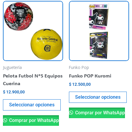
Este
Es
producto
pr
tiene
ti
varias
va
variantes.
va
Las
La
opciones
op
se
se
pueden
pu
Juguetería
Funko Pop
elegir
el
Pelota Futbol N°5 Equipos
Funko POP Kuromi
en
en
Cuerina
$
12.500,00
la
la
$
12.900,00
página
pá
Seleccionar opciones
del
de
Seleccionar opciones
producto
pr
Comprar por WhatsApp
Comprar por WhatsApp