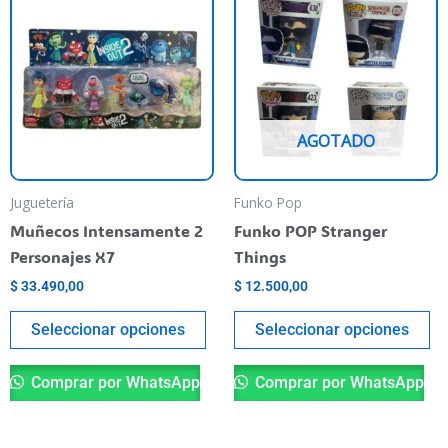
producto
pr
tiene
ti
varias
va
variantes.
va
Las
La
AGOTADO
opciones
op
se
se
pueden
pu
Juguetería
Funko Pop
elegir
el
Muñecos Intensamente 2
Funko POP Stranger
en
en
Personajes X7
Things
la
la
$
33.490,00
$
12.500,00
página
pá
del
de
Seleccionar opciones
Seleccionar opciones
producto
pr
Comprar por WhatsApp
Comprar por WhatsApp