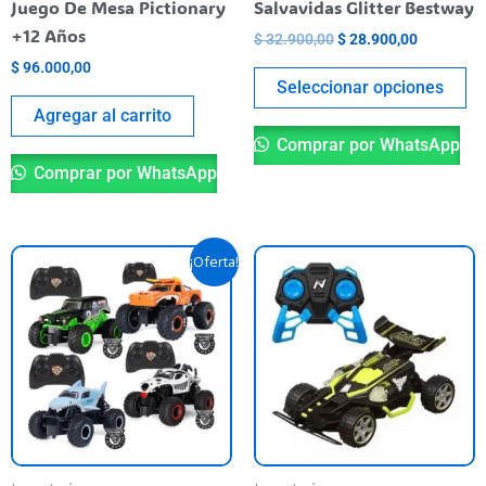
Juego De Mesa Pictionary
Salvavidas Glitter Bestway
en
+12 Años
$
32.900,00
$
28.900,00
la
$
96.000,00
pá
Seleccionar opciones
de
Agregar al carrito
pr
Comprar por WhatsApp
Comprar por WhatsApp
El
El
Este
¡Oferta!
precio
precio
producto
original
actual
era:
es:
tiene
$ 88.900,00.
$ 79.990,00.
varias
variantes.
Las
opciones
se
pueden