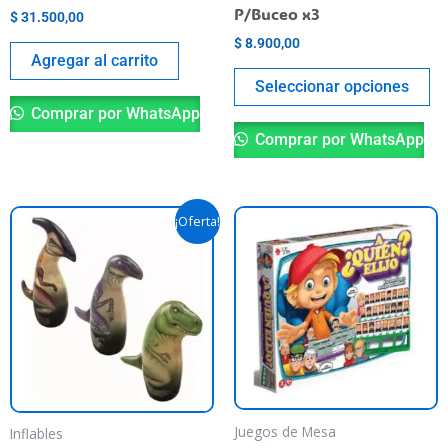
en
P/Buceo x3
$
31.500,00
la
$
8.900,00
pá
Agregar al carrito
de
Seleccionar opciones
pr
Comprar por WhatsApp
Comprar por WhatsApp
El
El
Este
¡Oferta!
precio
precio
producto
original
actual
era:
es:
tiene
$ 20.290,00.
$ 19.400,00.
varias
variantes.
Las
opciones
se
pueden
Juegos de Mesa
Inflables