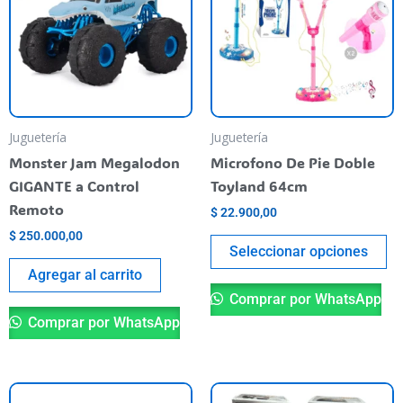
va
va
La
op
se
pu
Juguetería
Juguetería
el
Monster Jam Megalodon
Microfono De Pie Doble
en
GIGANTE a Control
Toyland 64cm
la
Remoto
$
22.900,00
pá
$
250.000,00
de
Seleccionar opciones
pr
Agregar al carrito
Comprar por WhatsApp
Comprar por WhatsApp
Este
Es