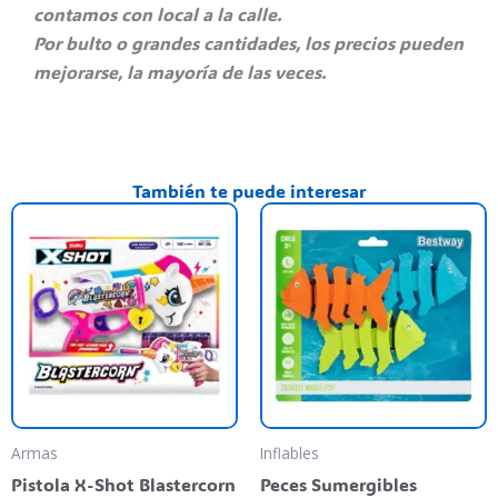
contamos con local a la calle.
Por bulto o grandes cantidades, los precios pueden
mejorarse, la mayoría de las veces.
También te puede interesar
Es
pr
ti
va
va
La
op
se
pu
Armas
Inflables
el
Pistola X-Shot Blastercorn
Peces Sumergibles