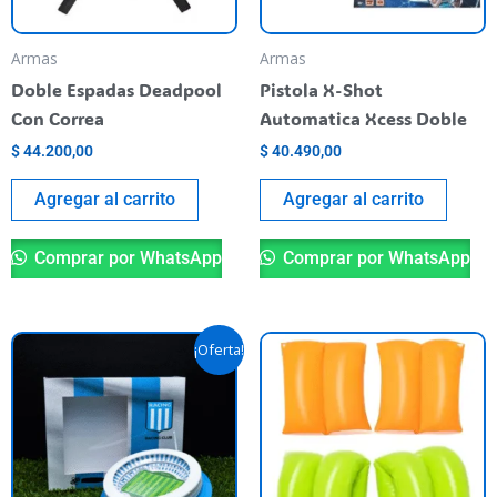
Armas
Armas
Doble Espadas Deadpool
Pistola X-Shot
Con Correa
Automatica Xcess Doble
$
44.200,00
$
40.490,00
Agregar al carrito
Agregar al carrito
Comprar por WhatsApp
Comprar por WhatsApp
El
El
Es
¡Oferta!
precio
precio
pr
original
actual
era:
es:
ti
$ 59.900,00.
$ 40.000,00.
va
va
La