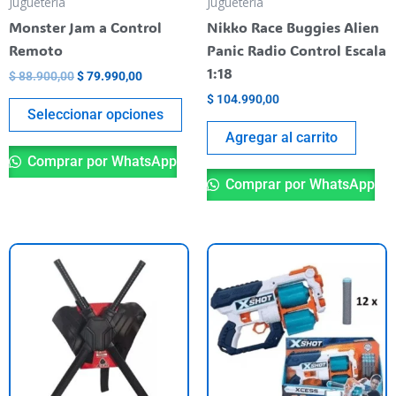
Juguetería
Juguetería
elegir
Monster Jam a Control
Nikko Race Buggies Alien
en
Remoto
Panic Radio Control Escala
la
1:18
$
88.900,00
$
79.990,00
página
$
104.990,00
del
Seleccionar opciones
producto
Agregar al carrito
Comprar por WhatsApp
Comprar por WhatsApp