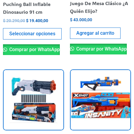
elegir
Juego De Mesa Clásico ¿A
Puching Ball Inflable
en
Quién Elijo?
Dinosaurio 91 cm
la
$
43.000,00
$
20.290,00
$
19.400,00
página
del
Agregar al carrito
Seleccionar opciones
producto
Comprar por WhatsApp
Comprar por WhatsApp