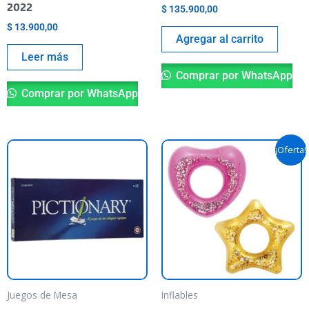
2022
$
135.900,00
$
13.900,00
Agregar al carrito
Leer más
Comprar por WhatsApp
Comprar por WhatsApp
El
El
Es
¡Oferta!
precio
precio
pr
original
actual
era:
es:
ti
$ 32.900,00.
$ 28.900,
va
va
La
op
se
pu
Juegos de Mesa
Inflables
el