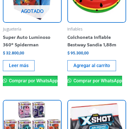
AGOTADO
Juguetería
Inflables
Super Auto Luminoso
Colchoneta Inflable
360° Spiderman
Bestway Sandia 1,88m
$
32.800,00
$
95.300,00
Leer más
Agregar al carrito
Comprar por WhatsApp
Comprar por WhatsApp
Este
producto
tiene
varias