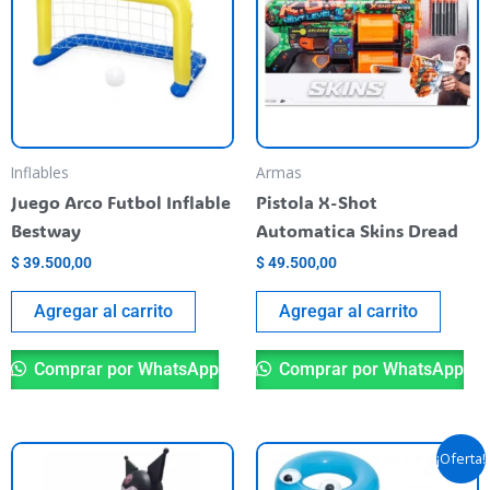
Inflables
Armas
Juego Arco Futbol Inflable
Pistola X-Shot
Bestway
Automatica Skins Dread
$
39.500,00
$
49.500,00
Agregar al carrito
Agregar al carrito
Comprar por WhatsApp
Comprar por WhatsApp
El
El
Es
¡Oferta!
precio
precio
pr
original
actual