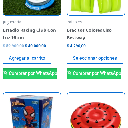
op
se
pu
Juguetería
Inflables
el
Estadio Racing Club Con
Bracitos Colores Liso
en
Luz 16 cm
Bestway
la
$
59.900,00
$
40.000,00
$
4.290,00
pá
de
Agregar al carrito
Seleccionar opciones
pr
Comprar por WhatsApp
Comprar por WhatsApp