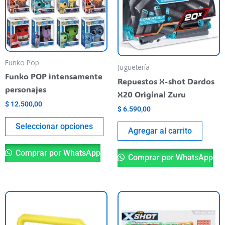
variantes.
Las
opciones
se
pueden
Funko Pop
Juguetería
elegir
Funko POP intensamente
Repuestos X-shot Dardos
en
personajes
X20 Original Zuru
la
$
12.500,00
$
6.590,00
página
del
Seleccionar opciones
Agregar al carrito
producto
Comprar por WhatsApp
Comprar por WhatsApp