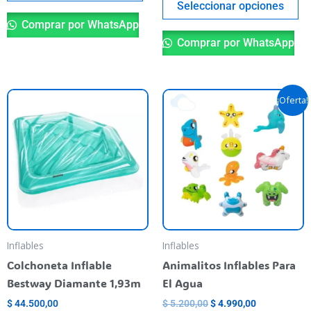
del
de
Seleccionar opciones
producto
pr
Comprar por WhatsApp
Comprar por WhatsApp
El
El
¡Oferta!
precio
precio
original
actual
era:
es:
$ 5.200,00.
$ 4.990,00.
Inflables
Inflables
Colchoneta Inflable
Animalitos Inflables Para
Bestway Diamante 1,93m
El Agua
$
44.500,00
$
5.200,00
$
4.990,00