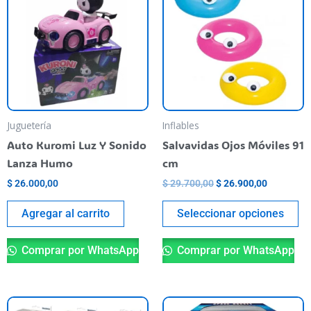
era:
es:
ti
$ 29.700,00.
$ 26.900,
va
va
La
op
se
pu
Juguetería
Inflables
el
Auto Kuromi Luz Y Sonido
Salvavidas Ojos Móviles 91
en
Lanza Humo
cm
la
$
26.000,00
$
29.700,00
$
26.900,00
pá
de
Agregar al carrito
Seleccionar opciones
pr
Comprar por WhatsApp
Comprar por WhatsApp
Este