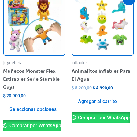
precio
precio
producto
original
actual
tiene
era:
es:
$ 5.200,00.
$ 4.990,00.
varias
variantes.
Las
opciones
se
pueden
Juguetería
Inflables
elegir
Muñecos Monster Flex
Animalitos Inflables Para
en
Estirables Serie Stumble
El Agua
la
Guys
$
5.200,00
$
4.990,00
página
$
20.900,00
del
Agregar al carrito
producto
Seleccionar opciones
Comprar por WhatsApp
Comprar por WhatsApp