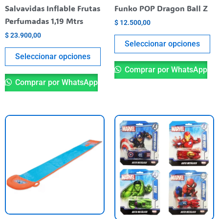
elegir
el
Salvavidas Inflable Frutas
Funko POP Dragon Ball Z
en
en
Perfumadas 1,19 Mtrs
$
12.500,00
la
la
$
23.900,00
página
pá
Seleccionar opciones
del
de
Seleccionar opciones
producto
pr
Comprar por WhatsApp
Comprar por WhatsApp
Es
pr
ti
va
va
La
op
se