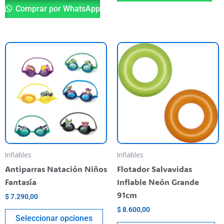
Comprar por WhatsApp
Este
Es
producto
pr
tiene
ti
varias
va
variantes.
va
Las
La
opciones
op
se
se
pueden
pu
Inflables
Inflables
elegir
el
Antiparras Natación Niños
Flotador Salvavidas
en
en
Fantasía
Inflable Neón Grande
la
la
91cm
$
7.290,00
página
pá
$
8.600,00
del
de
Seleccionar opciones