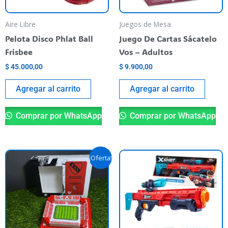
Aire Libre
Juegos de Mesa
Pelota Disco Phlat Ball
Juego De Cartas Sácatelo
Frisbee
Vos – Adultos
$
45.000,00
$
9.900,00
Agregar al carrito
Agregar al carrito
Comprar por WhatsApp
Comprar por WhatsApp
El
El
¡Oferta!
precio
precio
original
actual
era:
es:
$ 59.900,00.
$ 40.000,00.