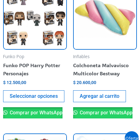
tiene
varias
variantes.
Las
opciones
se
pueden
Funko Pop
Inflables
elegir
Funko POP Harry Potter
Colchoneta Malvavisco
en
Personajes
Multicolor Bestway
la
$
12.500,00
$
20.600,00
página
del
Seleccionar opciones
Agregar al carrito
producto
Comprar por WhatsApp
Comprar por WhatsApp
El
El
Este
¡Oferta!