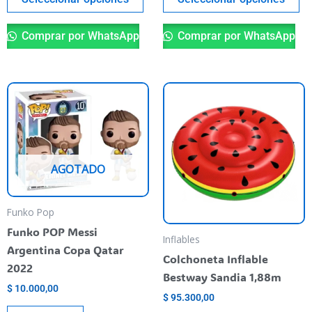
producto
pr
Comprar por WhatsApp
Comprar por WhatsApp
AGOTADO
Funko Pop
Funko POP Messi
Inflables
Argentina Copa Qatar
Colchoneta Inflable
2022
Bestway Sandia 1,88m
$
10.000,00
$
95.300,00