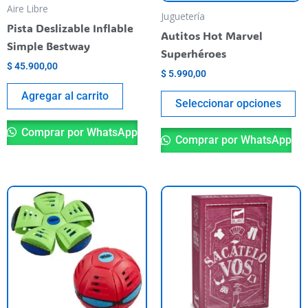
pu
Aire Libre
Juguetería
el
Pista Deslizable Inflable
Autitos Hot Marvel
en
Simple Bestway
Superhéroes
la
$
45.900,00
$
5.990,00
pá
de
Agregar al carrito
Seleccionar opciones
pr
Comprar por WhatsApp
Comprar por WhatsApp