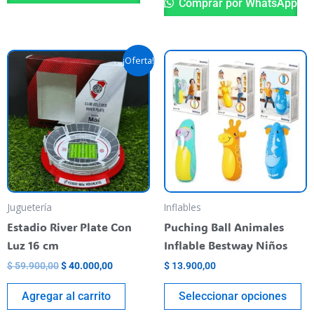
Comprar por WhatsApp
El
El
Es
¡Oferta!
precio
precio
pr
original
actual
era:
es:
ti
$ 59.900,00.
$ 40.000,00.
va
va
La
op
se
pu
Juguetería
Inflables
el
Estadio River Plate Con
Puching Ball Animales
en
Luz 16 cm
Inflable Bestway Niños
la
$
59.900,00
$
40.000,00
$
13.900,00
pá
de
Agregar al carrito
Seleccionar opciones
pr