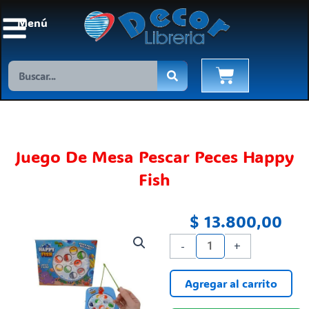
Ir
Menú
al
contenido
Search
Cart
Juego De Mesa Pescar Peces Happy
Fish
$
13.800,00
Juego
-
+
De
Mesa
Agregar al carrito
Pescar