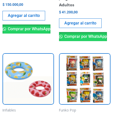
Adultos
$
150.000,00
$
41.200,00
Agregar al carrito
Agregar al carrito
Comprar por WhatsApp
Comprar por WhatsApp
Este
Es
producto
pr
tiene
ti
varias
va
variantes.
va
Las
La
opciones
op
se
se
pueden
pu
Inflables
Funko Pop