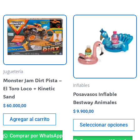
Es
pr
ti
va
va
La
op
Juguetería
se
Monster Jam Dirt Pista –
pu
Inflables
El Toro Loco + Kinetic
el
Posavasos Inflable
Sand
en
Bestway Animales
$
60.000,00
la
$
9.900,00
pá
Agregar al carrito
de
Seleccionar opciones
pr
Comprar por WhatsApp