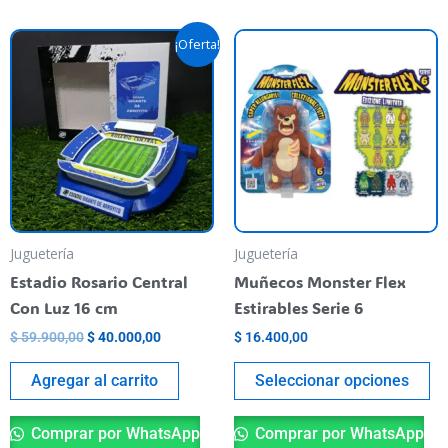
El
El
Es
¡Oferta!
precio
precio
pr
original
actual
era:
es:
ti
$ 59.900,00.
$ 40.000,00.
va
va
La
op
se
pu
Juguetería
Juguetería
el
Estadio Rosario Central
Muñecos Monster Flex
en
Con Luz 16 cm
Estirables Serie 6
la
$
59.900,00
$
40.000,00
$
16.400,00
pá
de
Agregar al carrito
Seleccionar opciones
pr
Comprar por WhatsApp
Comprar por WhatsApp