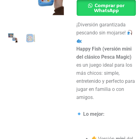
Peces
Comprar por
Happy
WhatsApp
Fish
¡Diversión garantizada
cantidad
pescando sin mojarse!
Happy Fish (versión mini
del clásico Pesca Magic)
es un juego ideal para los
más chicos: simple,
entretenido y perfecto para
jugar en familia o con
amigos.
Lo mejor:
Versión
mini
del