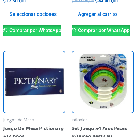
$
12.500,00
$
50.000,00
$
44.900,00
página
del
Seleccionar opciones
Agregar al carrito
producto
Comprar por WhatsApp
Comprar por WhatsApp
Juegos de Mesa
Inflables
Juego De Mesa Pictionary
Set Juego x4 Aros Peces
+12 Años
P/Buceo Bestway