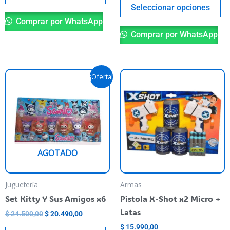
producto
pr
Seleccionar opciones
Comprar por WhatsApp
Comprar por WhatsApp
El
El
Este
¡Oferta!
precio
precio
producto
original
actual
era:
es:
tiene
$ 24.500,00.
$ 20.490,00.
varias
variantes.
Las
AGOTADO
opciones
se
pueden
Juguetería
Armas
elegir
Set Kitty Y Sus Amigos x6
Pistola X-Shot x2 Micro +
en
Latas
$
24.500,00
$
20.490,00
la
$
15.990,00