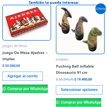
También te puede interesar
El
El
Es
¡Oferta!
precio
precio
pr
original
actual
era:
es:
ti
$ 20.290,00.
$ 19.400,
va
va
La
op
Juegos de Mesa
se
Juego De Mesa Ajedrez –
pu
Implas
Inflables
el
Puching Ball Inflable
$
33.000,00
en
Dinosaurio 91 cm
la
Agregar al carrito
$
20.290,00
$
19.400,00
pá
de
Comprar por WhatsApp
Seleccionar opciones
pr
Comprar por WhatsApp