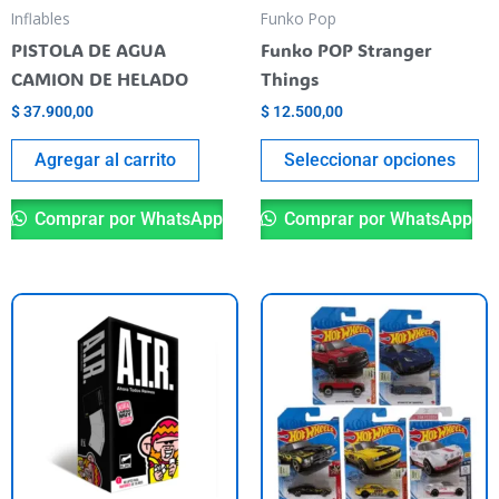
pu
Inflables
Funko Pop
el
PISTOLA DE AGUA
Funko POP Stranger
en
CAMION DE HELADO
Things
la
$
37.900,00
$
12.500,00
pá
de
Agregar al carrito
Seleccionar opciones
pr
Comprar por WhatsApp
Comprar por WhatsApp