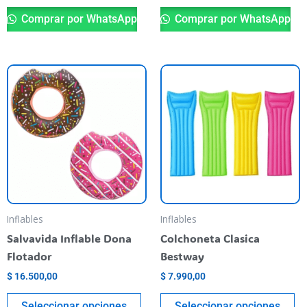
Comprar por WhatsApp
Comprar por WhatsApp
Este
Es
producto
pr
tiene
ti
varias
va
variantes.
va
Las
La
opciones
op
se
se
pueden
pu
Inflables
Inflables
elegir
el
Salvavida Inflable Dona
Colchoneta Clasica
en
en
Flotador
Bestway
la
la
$
16.500,00
$
7.990,00
página
pá
del
de
Seleccionar opciones
Seleccionar opciones