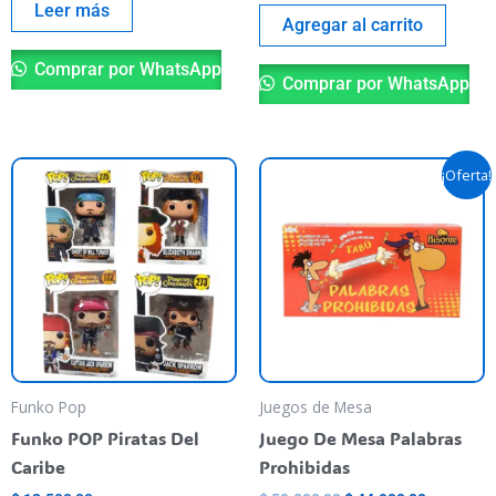
Leer más
Agregar al carrito
Comprar por WhatsApp
Comprar por WhatsApp
El
El
Este
¡Oferta!
precio
precio
producto
original
actual
tiene
era:
es:
$ 50.000,00.
$ 44.900,
varias
variantes.
Las
opciones
se
pueden
Funko Pop
Juegos de Mesa
elegir
Funko POP Piratas Del
Juego De Mesa Palabras
en
Caribe
Prohibidas
la