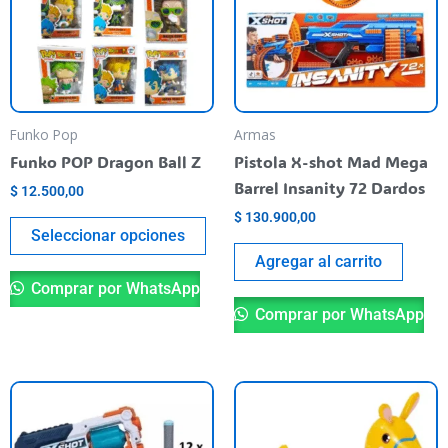
variantes.
Las
opciones
se
pueden
Funko Pop
Armas
elegir
Funko POP Dragon Ball Z
Pistola X-shot Mad Mega
en
Barrel Insanity 72 Dardos
$
12.500,00
la
$
130.900,00
página
Seleccionar opciones
del
Agregar al carrito
producto
Comprar por WhatsApp
Comprar por WhatsApp