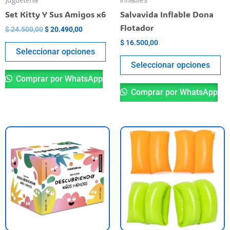
elegir
el
Set Kitty Y Sus Amigos x6
Salvavida Inflable Dona
en
en
Flotador
$
24.500,00
$
20.490,00
la
la
$
16.500,00
página
pá
Seleccionar opciones
del
de
Seleccionar opciones
producto
pr
Comprar por WhatsApp
Comprar por WhatsApp
Es
pr
ti
va
va
La
op
se