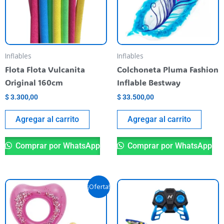
Inflables
Inflables
Flota Flota Vulcanita
Colchoneta Pluma Fashion
Original 160cm
Inflable Bestway
$
3.300,00
$
33.500,00
Agregar al carrito
Agregar al carrito
Comprar por WhatsApp
Comprar por WhatsApp
El
El
Este
¡Oferta!
precio
precio
producto
original
actual
era:
es:
tiene
$ 32.900,00.
$ 28.900,00.
varias