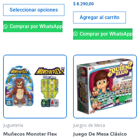
página
$
8.290,00
del
Seleccionar opciones
producto
Agregar al carrito
Comprar por WhatsApp
Comprar por WhatsApp
Este
producto
tiene
varias
variantes.
Las
opciones
se
pueden
Juguetería
Juegos de Mesa
elegir
Muñecos Monster Flex
Juego De Mesa Clásico
en