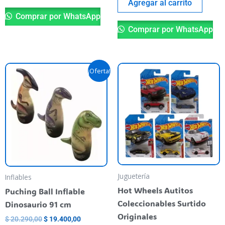
Agregar al carrito
Comprar por WhatsApp
Comprar por WhatsApp
El
El
Este
¡Oferta!
precio
precio
producto
original
actual
era:
es:
tiene
$ 20.290,00.
$ 19.400,00.
varias
variantes.
Las
opciones
se
pueden
Juguetería
Inflables
elegir
Hot Wheels Autitos
Puching Ball Inflable
en
Coleccionables Surtido
Dinosaurio 91 cm
la
Originales
$
20.290,00
$
19.400,00