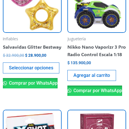
variantes.
Las
opciones
se
pueden
Inflables
Juguetería
elegir
Salvavidas Glitter Bestway
Nikko Nano Vaporizr 3 Pro
en
Radio Control Escala 1:18
$
32.900,00
$
28.900,00
la
$
135.900,00
página
Seleccionar opciones
del
Agregar al carrito
producto
Comprar por WhatsApp
Comprar por WhatsApp