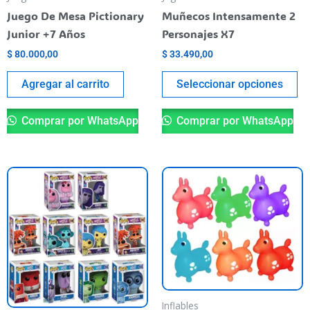
el
Juego De Mesa Pictionary
Muñecos Intensamente 2
en
Junior +7 Años
Personajes X7
la
$
80.000,00
$
33.490,00
pá
de
Agregar al carrito
Seleccionar opciones
pr
Comprar por WhatsApp
Comprar por WhatsApp
Este
Es
producto
pr
tiene
ti
varias
va
variantes.
va
Las
La
opciones
op
se
se
Inflables