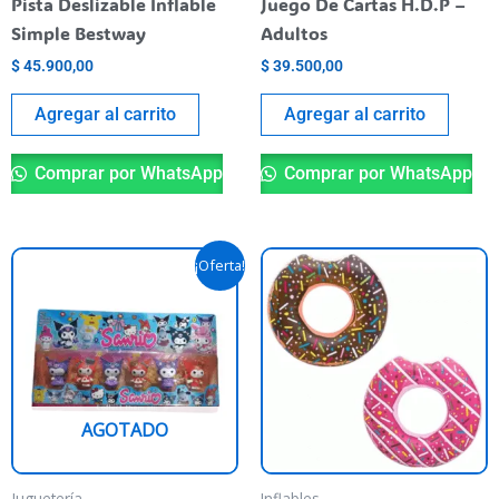
Pista Deslizable Inflable
Juego De Cartas H.D.P –
Simple Bestway
Adultos
$
45.900,00
$
39.500,00
Agregar al carrito
Agregar al carrito
Comprar por WhatsApp
Comprar por WhatsApp
El
El
Este
Es
¡Oferta!
precio
precio
producto
pr
original
actual
era:
es:
tiene
ti
$ 24.500,00.
$ 20.490,00.
varias
va
variantes.
va
Las
La
AGOTADO
opciones
op
se
se
pueden
pu
Juguetería
Inflables