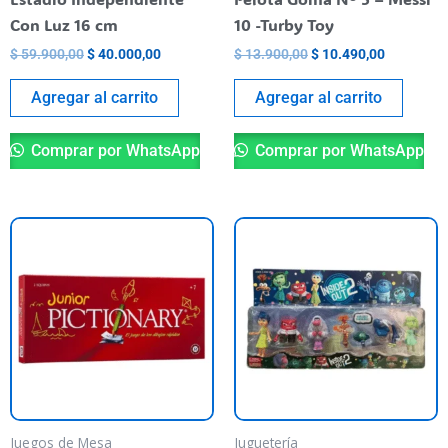
Con Luz 16 cm
10 -Turby Toy
$
59.900,00
$
40.000,00
$
13.900,00
$
10.490,00
Agregar al carrito
Agregar al carrito
Comprar por WhatsApp
Comprar por WhatsApp
Es
pr
ti
va
va
La
op
se
pu
Juegos de Mesa
Juguetería