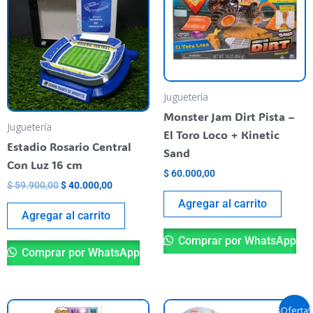
era:
es:
$ 59.900,00.
$ 40.000,00.
Juguetería
Monster Jam Dirt Pista –
Juguetería
El Toro Loco + Kinetic
Estadio Rosario Central
Sand
Con Luz 16 cm
$
60.000,00
$
59.900,00
$
40.000,00
Agregar al carrito
Agregar al carrito
Comprar por WhatsApp
Comprar por WhatsApp
El
El
Este
Es
¡Oferta!