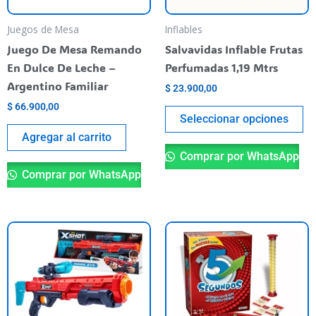
se
pu
Juegos de Mesa
Inflables
el
Juego De Mesa Remando
Salvavidas Inflable Frutas
en
En Dulce De Leche –
Perfumadas 1,19 Mtrs
la
Argentino Familiar
$
23.900,00
pá
$
66.900,00
de
Seleccionar opciones
pr
Agregar al carrito
Comprar por WhatsApp
Comprar por WhatsApp