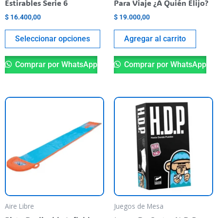
Estirables Serie 6
Para Viaje ¿A Quién Elijo?
la
$
16.400,00
$
19.000,00
página
del
Seleccionar opciones
Agregar al carrito
producto
Comprar por WhatsApp
Comprar por WhatsApp
Aire Libre
Juegos de Mesa