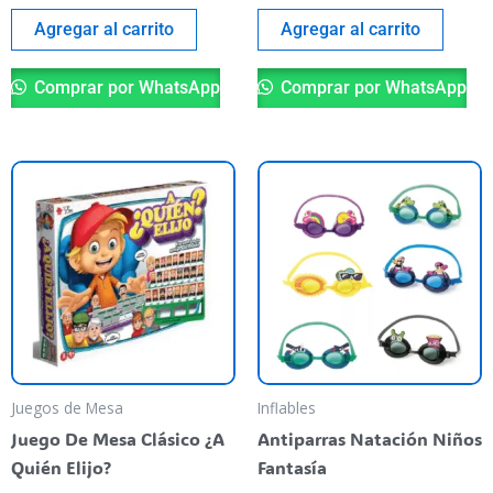
Agregar al carrito
Agregar al carrito
Comprar por WhatsApp
Comprar por WhatsApp
Es
pr
ti
va
va
La
op
se
pu
Juegos de Mesa
Inflables
el
Juego De Mesa Clásico ¿A
Antiparras Natación Niños
en
Quién Elijo?
Fantasía
la