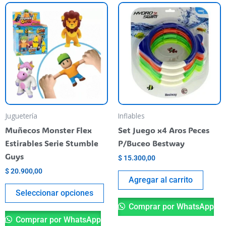
Este
producto
tiene
varias
variantes.
Las
opciones
se
pueden
Juguetería
Inflables
elegir
Muñecos Monster Flex
Set Juego x4 Aros Peces
en
Estirables Serie Stumble
P/Buceo Bestway
la
Guys
$
15.300,00
página
$
20.900,00
del
Agregar al carrito
producto
Seleccionar opciones
Comprar por WhatsApp
Comprar por WhatsApp