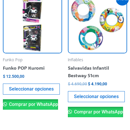
precio
precio
producto
pr
original
actual
tiene
era:
es:
ti
$ 4.690,00.
$ 4.190,00.
varias
va
variantes.
va
Las
La
opciones
op
se
se
pueden
pu
Funko Pop
Inflables
elegir
el
Funko POP Kuromi
Salvavidas Infantil
en
en
Bestway 51cm
$
12.500,00
la
la
$
4.690,00
$
4.190,00
página
pá
Seleccionar opciones
del
de
Seleccionar opciones
producto
pr
Comprar por WhatsApp
Comprar por WhatsApp