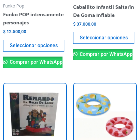
pueden
pu
Funko Pop
Caballito Infantil Saltarín
elegir
el
Funko POP intensamente
De Goma Inflable
en
en
personajes
$
37.000,00
la
la
$
12.500,00
página
pá
Seleccionar opciones
del
de
Seleccionar opciones
producto
pr
Comprar por WhatsApp
Comprar por WhatsApp
Es
pr
ti
va
va
La
op