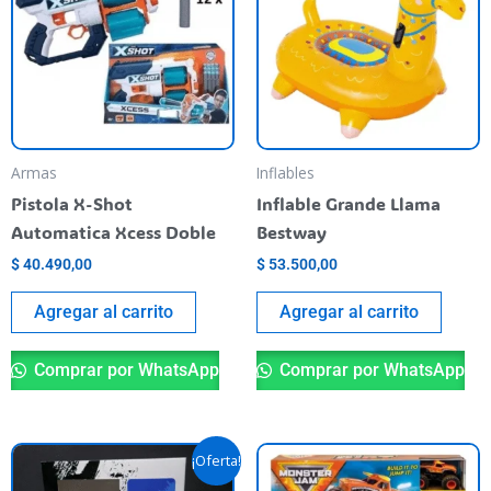
Armas
Inflables
Pistola X-Shot
Inflable Grande Llama
Automatica Xcess Doble
Bestway
$
40.490,00
$
53.500,00
Agregar al carrito
Agregar al carrito
Comprar por WhatsApp
Comprar por WhatsApp
El
El
¡Oferta!
precio
precio
original
actual