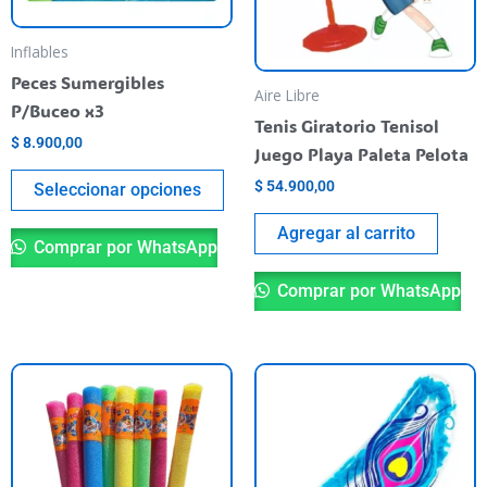
se
pueden
Inflables
elegir
Peces Sumergibles
Aire Libre
en
P/Buceo x3
Tenis Giratorio Tenisol
la
$
8.900,00
Juego Playa Paleta Pelota
página
del
$
54.900,00
Seleccionar opciones
producto
Agregar al carrito
Comprar por WhatsApp
Comprar por WhatsApp