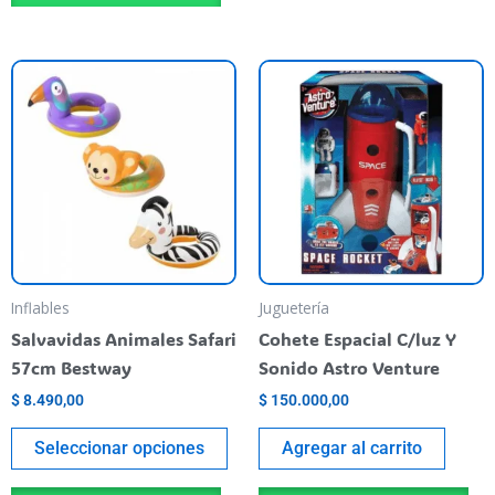
Este
producto
tiene
varias
variantes.
Las
opciones
se
pueden
Inflables
Juguetería
elegir
Salvavidas Animales Safari
Cohete Espacial C/luz Y
en
57cm Bestway
Sonido Astro Venture
la
$
8.490,00
$
150.000,00
página
del
Seleccionar opciones
Agregar al carrito
producto