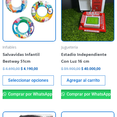
era:
es:
tiene
era:
es:
$ 4.690,00.
$ 4.190,00.
$ 59.900,00.
$ 40.000,
varias
variantes.
Las
opciones
se
pueden
Inflables
Juguetería
elegir
Salvavidas Infantil
Estadio Independiente
en
Bestway 51cm
Con Luz 16 cm
la
$
4.690,00
$
4.190,00
$
59.900,00
$
40.000,00
página
del
Seleccionar opciones
Agregar al carrito
producto
Comprar por WhatsApp
Comprar por WhatsApp
Es