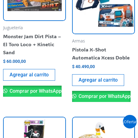
Juguetería
Monster Jam Dirt Pista –
Armas
El Toro Loco + Kinetic
Pistola X-Shot
Sand
Automatica Xcess Doble
$
60.000,00
$
40.490,00
Agregar al carrito
Agregar al carrito
Comprar por WhatsApp
Comprar por WhatsApp
El
El
Este
Es
¡Oferta!
precio
precio
producto
pr
original
actual
tiene
era:
es:
ti