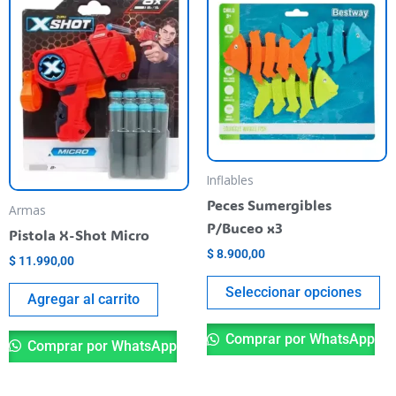
pr
ti
va
va
La
op
se
pu
Inflables
el
Peces Sumergibles
Armas
en
P/Buceo x3
Pistola X-Shot Micro
la
$
8.900,00
$
11.990,00
pá
de
Seleccionar opciones
Agregar al carrito
pr
Comprar por WhatsApp
Comprar por WhatsApp