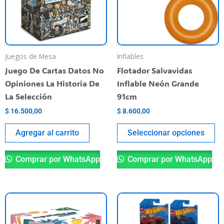
va
La
op
se
pu
Juegos de Mesa
Inflables
el
Juego De Cartas Datos No
Flotador Salvavidas
en
Opiniones La Historia De
Inflable Neón Grande
la
La Selección
91cm
pá
$
16.500,00
$
8.600,00
de
pr
Agregar al carrito
Seleccionar opciones
Comprar por WhatsApp
Comprar por WhatsApp