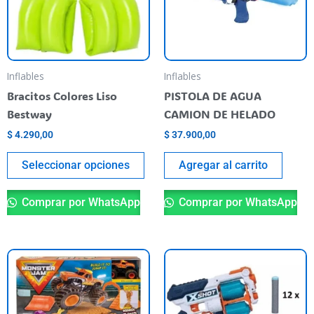
Las
opciones
se
pueden
Inflables
Inflables
elegir
Bracitos Colores Liso
PISTOLA DE AGUA
en
Bestway
CAMION DE HELADO
la
$
4.290,00
$
37.900,00
página
del
Seleccionar opciones
Agregar al carrito
producto
Comprar por WhatsApp
Comprar por WhatsApp