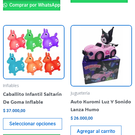
Comprar por WhatsApp
Este
producto
tiene
varias
variantes.
Las
opciones
se
Inflables
pueden
Juguetería
Caballito Infantil Saltarín
elegir
Auto Kuromi Luz Y Sonido
De Goma Inflable
en
Lanza Humo
$
37.000,00
la
$
26.000,00
página
Seleccionar opciones
del
Agregar al carrito