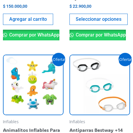
la
$
150.000,00
$
22.900,00
pá
de
Agregar al carrito
Seleccionar opciones
pr
Comprar por WhatsApp
Comprar por WhatsApp
El
El
El
El
Es
¡Oferta!
¡Oferta!
precio
precio
precio
precio
pr
original
actual
original
actual
era:
es:
era:
es:
ti
$ 5.200,00.
$ 4.990,00.
$ 5.990,00.
$ 5.390,00.
va
va
La
op
se
pu
Inflables
Inflables
el
Animalitos Inflables Para
Antiparras Bestway +14