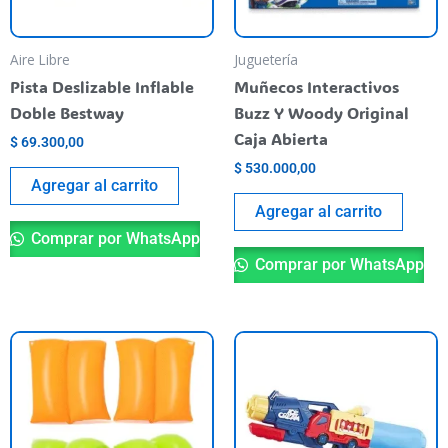
Aire Libre
Juguetería
Pista Deslizable Inflable
Muñecos Interactivos
Doble Bestway
Buzz Y Woody Original
Caja Abierta
$
69.300,00
$
530.000,00
Agregar al carrito
Agregar al carrito
Comprar por WhatsApp
Comprar por WhatsApp
Este
producto
tiene
varias
variantes.