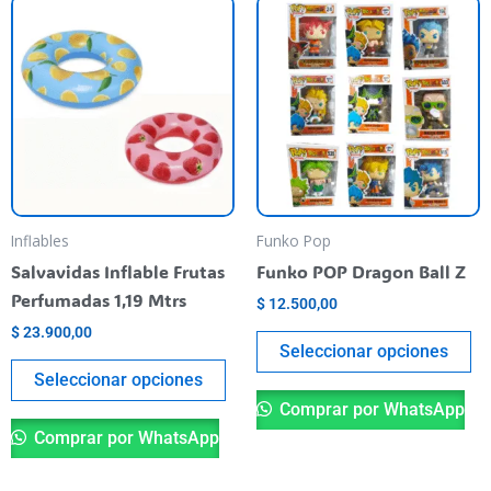
Este
Es
producto
pr
tiene
ti
varias
va
variantes.
va
Las
La
opciones
op
se
se
pueden
pu
Inflables
Funko Pop
elegir
el
Salvavidas Inflable Frutas
Funko POP Dragon Ball Z
en
en
Perfumadas 1,19 Mtrs
$
12.500,00
la
la
$
23.900,00
página
pá
Seleccionar opciones
del
de
Seleccionar opciones
producto
pr
Comprar por WhatsApp
Comprar por WhatsApp