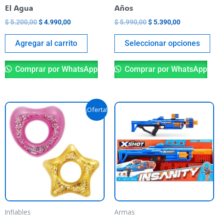
en
El Agua
Años
la
$
5.200,00
$
4.990,00
$
5.990,00
$
5.390,00
pá
de
Agregar al carrito
Seleccionar opciones
pr
Comprar por WhatsApp
Comprar por WhatsApp
El
El
Este
¡Oferta!
precio
precio
producto
original
actual
era:
es:
tiene
$ 32.900,00.
$ 28.900,00.
varias
variantes.
Las
opciones
se
pueden
Inflables
Armas