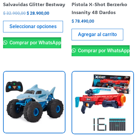
elegir
Salvavidas Glitter Bestway
Pistola X-Shot Berzerko
en
Insanity 48 Dardos
$
32.900,00
$
28.900,00
la
$
78.490,00
página
Seleccionar opciones
del
Agregar al carrito
producto
Comprar por WhatsApp
Comprar por WhatsApp