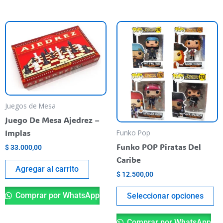
Es
pr
ti
va
va
La
op
Juegos de Mesa
se
Juego De Mesa Ajedrez –
pu
Implas
Funko Pop
el
Funko POP Piratas Del
$
33.000,00
en
Caribe
la
Agregar al carrito
$
12.500,00
pá
de
Comprar por WhatsApp
Seleccionar opciones
pr
Comprar por WhatsApp