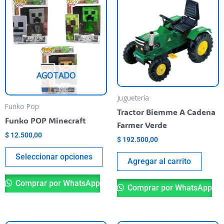
producto
tiene
varias
variantes.
Las
AGOTADO
opciones
se
Juguetería
pueden
Funko Pop
Tractor Biemme A Cadena
elegir
Funko POP Minecraft
Farmer Verde
en
$
12.500,00
$
192.500,00
la
página
Seleccionar opciones
Agregar al carrito
del
producto
Comprar por WhatsApp
Comprar por WhatsApp