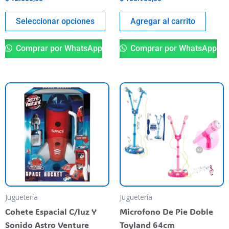
página
del
Seleccionar opciones
Agregar al carrito
producto
Comprar por WhatsApp
Comprar por WhatsApp
Es
pr
ti
va
va
La
op
se
pu
Juguetería
Juguetería
el
Cohete Espacial C/luz Y
Microfono De Pie Doble
en
Sonido Astro Venture
Toyland 64cm