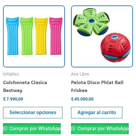
Este
producto
tiene
varias
variantes.
Las
opciones
se
pueden
Inflables
Aire Libre
elegir
Colchoneta Clasica
Pelota Disco Phlat Ball
en
Bestway
Frisbee
la
$
7.990,00
$
45.000,00
página
del
Seleccionar opciones
Agregar al carrito
producto
Comprar por WhatsApp
Comprar por WhatsApp