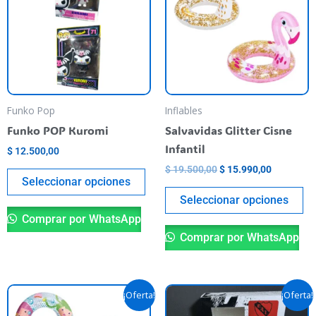
$ 19.500,00.
$ 15.990,
varias
va
variantes.
va
Las
La
opciones
op
se
se
pueden
pu
Funko Pop
Inflables
elegir
el
Funko POP Kuromi
Salvavidas Glitter Cisne
en
en
Infantil
$
12.500,00
la
la
$
19.500,00
$
15.990,00
página
pá
Seleccionar opciones
del
de
Seleccionar opciones
producto
pr
Comprar por WhatsApp
Comprar por WhatsApp
El
El
El
El
Este
¡Oferta!
¡Oferta!
precio
precio
precio
precio
producto
original
actual
original
actual