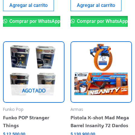
Agregar al carrito
Agregar al carrito
Comprar por WhatsApp
Comprar por WhatsApp
Este
producto
tiene
varias
variantes.
Las
AGOTADO
opciones
se
pueden
Funko Pop
Armas
elegir
Funko POP Stranger
Pistola X-shot Mad Mega
en
Things
Barrel Insanity 72 Dardos
la
$
12.500,00
$
130.900,00