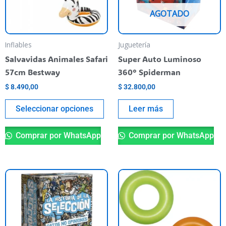
Las
AGOTADO
opciones
se
pueden
Inflables
Juguetería
elegir
Salvavidas Animales Safari
Super Auto Luminoso
en
57cm Bestway
360° Spiderman
la
$
8.490,00
$
32.800,00
página
del
Seleccionar opciones
Leer más
producto
Comprar por WhatsApp
Comprar por WhatsApp
Es
pr
ti
va