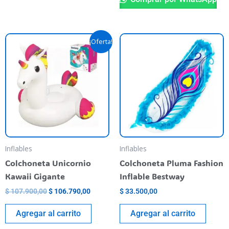
El
El
¡Oferta!
precio
precio
original
actual
era:
es:
$ 107.900,00.
$ 106.790,00.
Inflables
Inflables
Colchoneta Unicornio
Colchoneta Pluma Fashion
Kawaii Gigante
Inflable Bestway
$
107.900,00
$
106.790,00
$
33.500,00
Agregar al carrito
Agregar al carrito