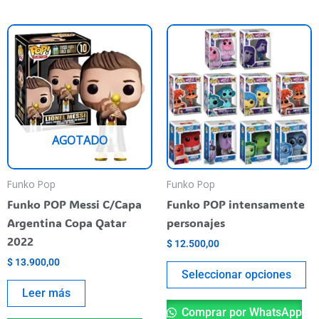
Es
pr
ti
va
va
La
AGOTADO
op
se
pu
Funko Pop
Funko Pop
el
Funko POP Messi C/Capa
Funko POP intensamente
en
Argentina Copa Qatar
personajes
la
2022
$
12.500,00
pá
$
13.900,00
de
Seleccionar opciones
pr
Leer más
Comprar por WhatsApp