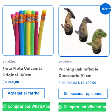
Original
Current
Th
¡Oferta!
price
price
pr
was:
is:
$ 20.290,00.
$ 19.400,
ha
mu
va
T
op
m
be
Inflables
Inflables
ch
Flota Flota Vulcanita
Puching Ball Inflable
o
Original 160cm
Dinosaurio 91 cm
th
$
3.300,00
$
20.290,00
$
19.400,00
pr
pa
Agregar al carrito
Seleccionar opciones
Comprar por WhatsApp
Comprar por WhatsApp