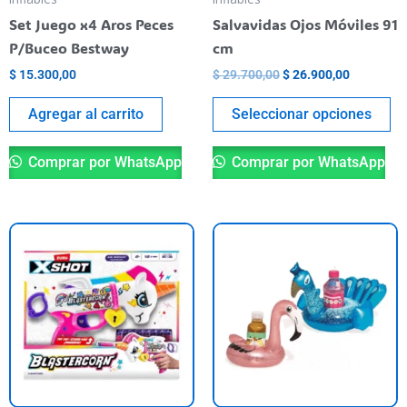
ch
Set Juego x4 Aros Peces
Salvavidas Ojos Móviles 91
o
P/Buceo Bestway
cm
th
$
15.300,00
$
29.700,00
$
26.900,00
pr
pa
Agregar al carrito
Seleccionar opciones
Comprar por WhatsApp
Comprar por WhatsApp
Th
pr
ha
mu
va
T
op
m