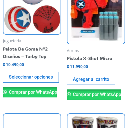
multiple
variants.
The
options
may
be
Juguetería
chosen
Pelota De Goma Nº2
Armas
on
Diseños – Turby Toy
Pistola X-Shot Micro
the
$
10.490,00
$
11.990,00
product
page
Seleccionar opciones
Agregar al carrito
Comprar por WhatsApp
Comprar por WhatsApp
Th
pr