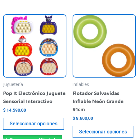
This
Th
product
pr
has
ha
multiple
mu
variants.
va
The
T
options
op
may
m
be
be
Juguetería
Inflables
chosen
ch
Pop It Electrónico Juguete
Flotador Salvavidas
on
o
Sensorial Interactivo
Inflable Neón Grande
the
th
91cm
$
14.590,00
product
pr
$
8.600,00
page
pa
Seleccionar opciones
Seleccionar opciones