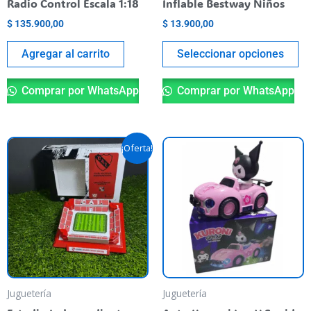
Radio Control Escala 1:18
Inflable Bestway Niños
th
$
135.900,00
$
13.900,00
pr
pa
Agregar al carrito
Seleccionar opciones
Comprar por WhatsApp
Comprar por WhatsApp
Original
Current
¡Oferta!
price
price
was:
is:
$ 59.900,00.
$ 40.000,00.
Juguetería
Juguetería