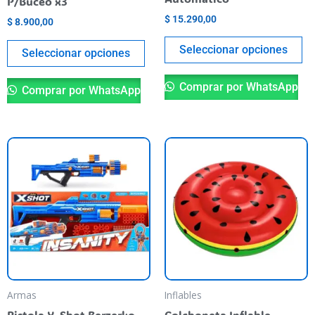
P/Buceo x3
the
th
$
15.290,00
$
8.900,00
product
pr
Seleccionar opciones
page
pa
Seleccionar opciones
Comprar por WhatsApp
Comprar por WhatsApp
Armas
Inflables
Pistola X-Shot Berzerko
Colchoneta Inflable