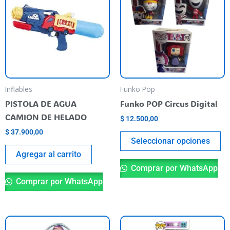
ha
mu
va
T
op
m
be
Inflables
Funko Pop
ch
PISTOLA DE AGUA
Funko POP Circus Digital
o
CAMION DE HELADO
$
12.500,00
th
$
37.900,00
pr
Seleccionar opciones
pa
Agregar al carrito
Comprar por WhatsApp
Comprar por WhatsApp
Th