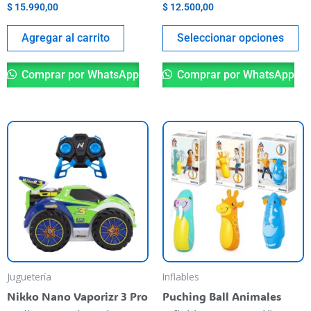
$
15.990,00
$
12.500,00
pr
pa
Agregar al carrito
Seleccionar opciones
Comprar por WhatsApp
Comprar por WhatsApp
Th
pr
ha
mu
va
T
op
m
be
Juguetería
Inflables
ch
Nikko Nano Vaporizr 3 Pro
Puching Ball Animales
o