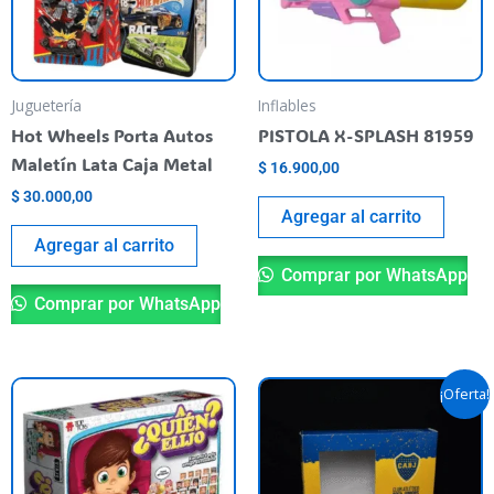
Juguetería
Inflables
Hot Wheels Porta Autos
PISTOLA X-SPLASH 81959
Maletín Lata Caja Metal
$
16.900,00
$
30.000,00
Agregar al carrito
Agregar al carrito
Comprar por WhatsApp
Comprar por WhatsApp
Original
Current
¡Oferta!
price
price
was:
is:
$ 59.900,00.
$ 40.000,