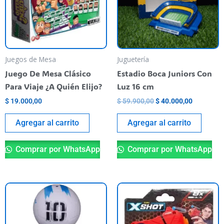
Juegos de Mesa
Juguetería
Juego De Mesa Clásico
Estadio Boca Juniors Con
Para Viaje ¿A Quién Elijo?
Luz 16 cm
$
19.000,00
$
59.900,00
$
40.000,00
Agregar al carrito
Agregar al carrito
Comprar por WhatsApp
Comprar por WhatsApp
This
product
has