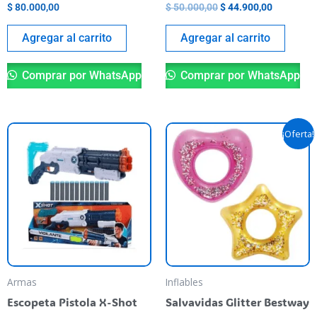
$
80.000,00
$
50.000,00
$
44.900,00
Agregar al carrito
Agregar al carrito
Comprar por WhatsApp
Comprar por WhatsApp
Original
Current
Th
¡Oferta!
price
price
pr
was:
is:
$ 32.900,00.
$ 28.900,
ha
mu
va
T
op
m
be
Armas
Inflables
ch
Escopeta Pistola X-Shot
Salvavidas Glitter Bestway
o