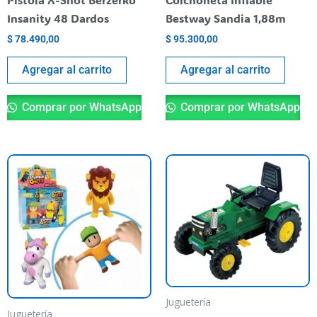
Insanity 48 Dardos
Bestway Sandia 1,88m
$
78.490,00
$
95.300,00
Agregar al carrito
Agregar al carrito
Comprar por WhatsApp
Comprar por WhatsApp
This
product
has
multiple
variants.
The
options
may
Juguetería
be
Juguetería