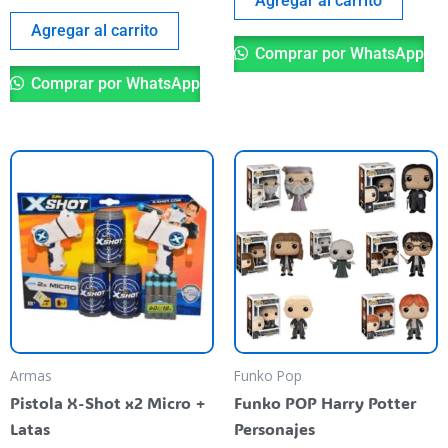
Agregar al carrito
Agregar al carrito
Comprar por WhatsApp
Comprar por WhatsApp
Th
pr
ha
mu
va
T
op
m
be
Armas
Funko Pop
ch
Pistola X-Shot x2 Micro +
Funko POP Harry Potter
o
Latas
Personajes
th