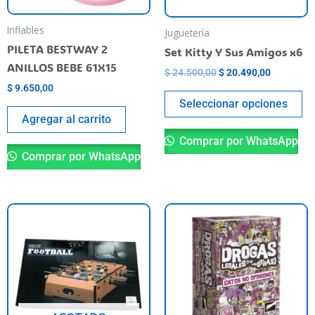
m
be
Inflables
Juguetería
ch
PILETA BESTWAY 2
Set Kitty Y Sus Amigos x6
o
ANILLOS BEBE 61X15
$
24.500,00
$
20.490,00
th
$
9.650,00
pr
Seleccionar opciones
Agregar al carrito
pa
Comprar por WhatsApp
Comprar por WhatsApp