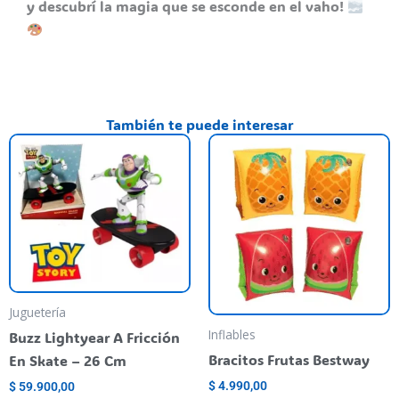
y descubrí la magia que se esconde en el vaho!
También te puede interesar
Th
pr
ha
mu
va
T
op
m
Juguetería
be
Inflables
Buzz Lightyear A Fricción
ch
Bracitos Frutas Bestway
En Skate – 26 Cm
o
$
4.990,00
$
59.900,00