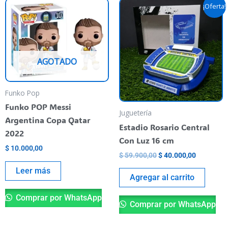
Original
Current
¡Oferta!
price
price
was:
is:
$ 59.900,00.
$ 40.000,
AGOTADO
Funko Pop
Funko POP Messi
Juguetería
Argentina Copa Qatar
Estadio Rosario Central
2022
Con Luz 16 cm
$
10.000,00
$
59.900,00
$
40.000,00
Leer más
Agregar al carrito
Comprar por WhatsApp
Comprar por WhatsApp