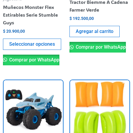
Tractor Biemme A Cadena
chosen
Muñecos Monster Flex
Farmer Verde
on
Estirables Serie Stumble
$
192.500,00
the
Guys
product
Agregar al carrito
$
20.900,00
page
Seleccionar opciones
Comprar por WhatsApp
Comprar por WhatsApp
Th
pr
ha
mu
va
T
op