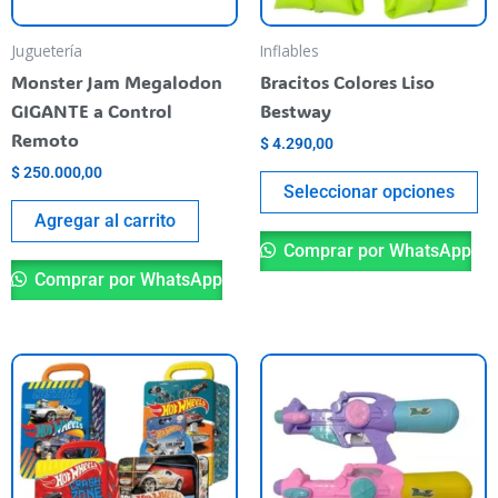
m
be
Juguetería
Inflables
ch
Monster Jam Megalodon
Bracitos Colores Liso
o
GIGANTE a Control
Bestway
th
Remoto
$
4.290,00
pr
$
250.000,00
pa
Seleccionar opciones
Agregar al carrito
Comprar por WhatsApp
Comprar por WhatsApp