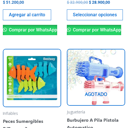
$
51.200,00
$
32.900,00
$
28.900,00
th
pr
Agregar al carrito
Seleccionar opciones
pa
Comprar por WhatsApp
Comprar por WhatsApp
This
Th
product
pr
has
ha
multiple
mu
variants.
va
The
T
AGOTADO
options
op
may
m
be
be
Juguetería
Inflables
chosen
ch
Burbujero A Pila Pistola
Peces Sumergibles
on
o
Automatico