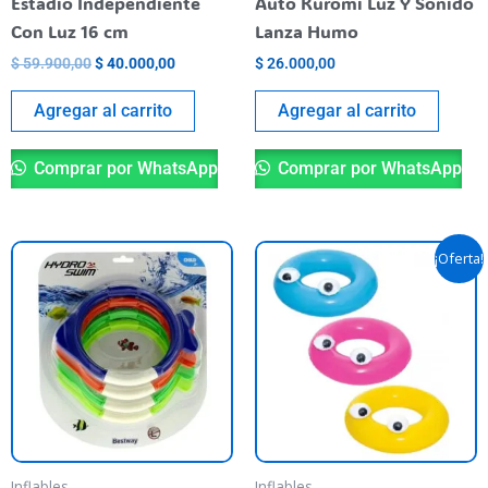
Estadio Independiente
Auto Kuromi Luz Y Sonido
Con Luz 16 cm
Lanza Humo
$
59.900,00
$
40.000,00
$
26.000,00
Agregar al carrito
Agregar al carrito
Comprar por WhatsApp
Comprar por WhatsApp
Original
Current
Th
¡Oferta!
price
price
pr
was:
is:
$ 29.700,00.
$ 26.900,
ha
mu
va
T
op
m
be
Inflables
Inflables