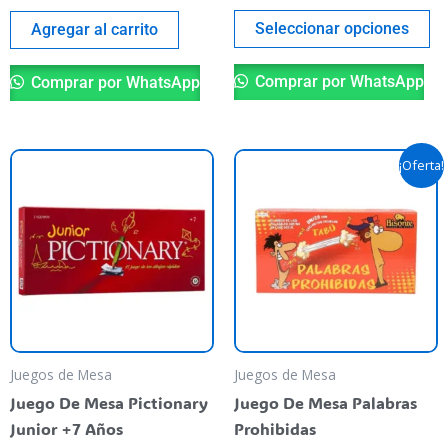
th
pr
Seleccionar opciones
Agregar al carrito
pa
Comprar por WhatsApp
Comprar por WhatsApp
Original
Current
¡Oferta!
price
price
was:
is:
$ 50.000,00.
$ 44.900,
Juegos de Mesa
Juegos de Mesa
Juego De Mesa Pictionary
Juego De Mesa Palabras
Junior +7 Años
Prohibidas