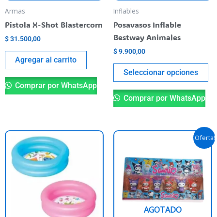
be
Armas
Inflables
ch
Pistola X-Shot Blastercorn
Posavasos Inflable
o
Bestway Animales
$
31.500,00
th
$
9.900,00
pr
Agregar al carrito
pa
Seleccionar opciones
Comprar por WhatsApp
Comprar por WhatsApp
Original
Current
Th
¡Oferta!
price
price
pr
was:
is:
$ 24.500,00.
$ 20.490,
ha
mu
va
T
AGOTADO
op