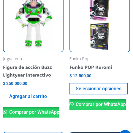
pr
ha
mu
va
T
op
m
be
Juguetería
Funko Pop
ch
Figura de acción Buzz
Funko POP Kuromi
o
Lightyear Interactivo
$
12.500,00
th
$
250.000,00
pr
Seleccionar opciones
pa
Agregar al carrito
Comprar por WhatsApp
Comprar por WhatsApp