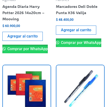
Agenda Diaria Harry
Marcadores Deli Doble
Potter 2026 14x20cm –
Punta X36 Valija
Mooving
$
48.400,00
$
60.900,00
Agregar al carrito
Agregar al carrito
Comprar por WhatsApp
Comprar por WhatsApp
Este
Es
producto
pr
tiene
ti
varias
va
variantes.
va
Las
La
opciones
op