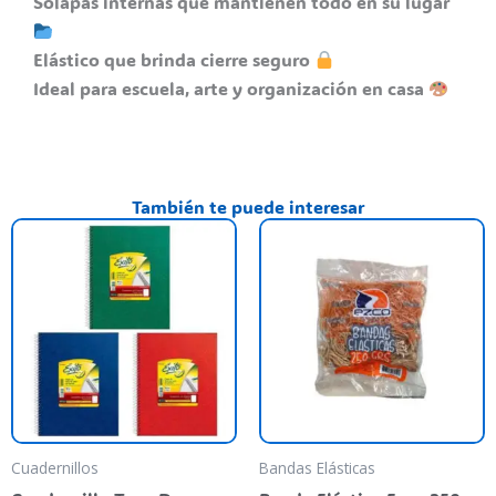
Solapas internas que mantienen todo en su lugar
Elástico que brinda cierre seguro
Ideal para escuela, arte y organización en casa
También te puede interesar
Este
producto
tiene
varias
variantes.
Las
opciones
se
pueden
Cuadernillos
Bandas Elásticas
elegir