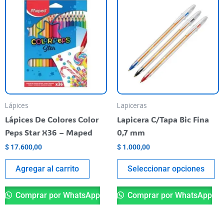
pr
ti
va
va
La
op
se
pu
Lápices
Lapiceras
el
Lápices De Colores Color
Lapicera C/Tapa Bic Fina
en
Peps Star X36 – Maped
0,7 mm
la
$
17.600,00
$
1.000,00
pá
de
Agregar al carrito
Seleccionar opciones
pr
Comprar por WhatsApp
Comprar por WhatsApp