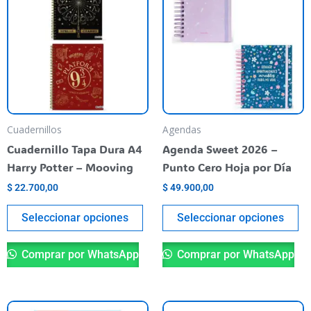
tiene
ti
varias
va
variantes.
va
Las
La
opciones
op
se
se
pueden
pu
Cuadernillos
Agendas
elegir
el
Cuadernillo Tapa Dura A4
Agenda Sweet 2026 –
en
en
Harry Potter – Mooving
Punto Cero Hoja por Día
la
la
$
22.700,00
$
49.900,00
página
pá
del
de
Seleccionar opciones
Seleccionar opciones
producto
pr
Comprar por WhatsApp
Comprar por WhatsApp
Es