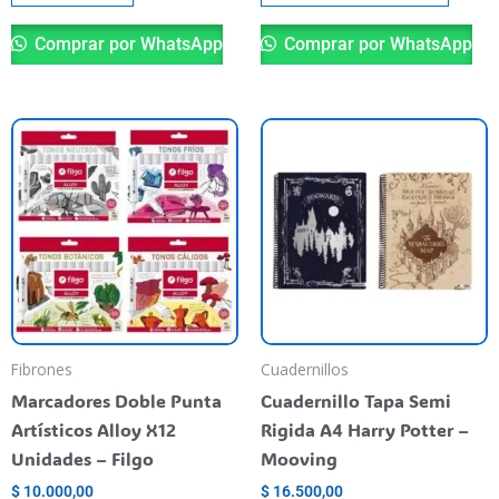
Comprar por WhatsApp
Comprar por WhatsApp
Este
Es
producto
pr
tiene
ti
varias
va
variantes.
va
Las
La
opciones
op
se
se
pueden
pu
Fibrones
Cuadernillos
elegir
el
Marcadores Doble Punta
Cuadernillo Tapa Semi
en
en
Artísticos Alloy X12
Rigida A4 Harry Potter –
la
la
Unidades – Filgo
Mooving
página
pá
$
10.000,00
$
16.500,00