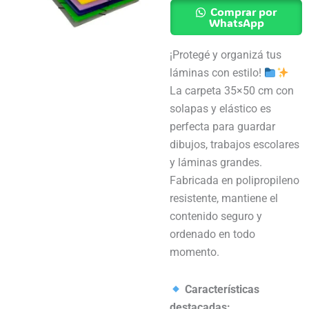
Polipropileno
Comprar por
Colores
WhatsApp
Mixtos
¡Protegé y organizá tus
cantidad
láminas con estilo!
La carpeta 35×50 cm con
solapas y elástico es
perfecta para guardar
dibujos, trabajos escolares
y láminas grandes.
Fabricada en polipropileno
resistente, mantiene el
contenido seguro y
ordenado en todo
momento.
Características
destacadas: