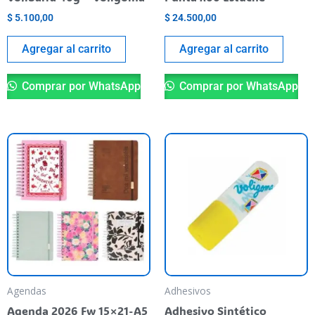
$
5.100,00
$
24.500,00
Agregar al carrito
Agregar al carrito
Comprar por WhatsApp
Comprar por WhatsApp
Este
producto
tiene
varias
variantes.
Las
opciones
se
pueden
Agendas
Adhesivos
elegir
Agenda 2026 Fw 15×21-A5
Adhesivo Sintético