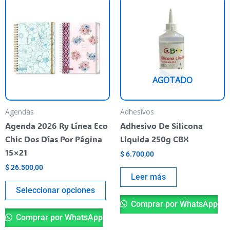
Este
producto
tiene
varias
variantes.
Las
AGOTADO
opciones
se
pueden
Agendas
Adhesivos
elegir
Agenda 2026 Ry Línea Eco
Adhesivo De Silicona
en
Chic Dos Días Por Página
Liquida 250g CBX
la
15×21
$
6.700,00
página
$
26.500,00
del
Leer más
producto
Seleccionar opciones
Comprar por WhatsApp
Comprar por WhatsApp