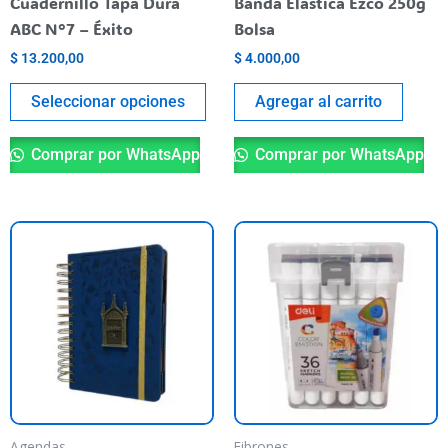
Cuadernillo Tapa Dura
Banda Elástica Ezco 250g
en
ABC N°7 – Éxito
Bolsa
la
$
13.200,00
$
4.000,00
página
del
Seleccionar opciones
Agregar al carrito
producto
Comprar por WhatsApp
Comprar por WhatsApp
Agendas
Fibrones