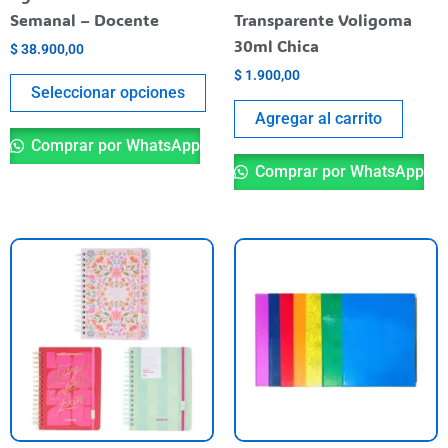
en
Semanal – Docente
Transparente Voligoma
la
30ml Chica
$
38.900,00
página
$
1.900,00
del
Seleccionar opciones
producto
Agregar al carrito
Comprar por WhatsApp
Comprar por WhatsApp
Este
Es
producto
pr
tiene
ti
varias
va
variantes.
va
Las
La
opciones
op
se
se