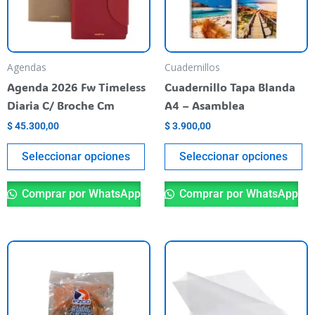
Las
La
opciones
op
se
se
pueden
pu
Agendas
Cuadernillos
elegir
el
Agenda 2026 Fw Timeless
Cuadernillo Tapa Blanda
en
en
Diaria C/ Broche Cm
A4 – Asamblea
la
la
$
45.300,00
$
3.900,00
página
pá
del
de
Seleccionar opciones
Seleccionar opciones
producto
pr
Comprar por WhatsApp
Comprar por WhatsApp