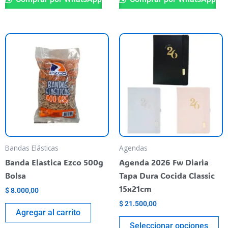
Es
pr
ti
va
va
La
op
se
pu
Bandas Elásticas
Agendas
el
Banda Elastica Ezco 500g
Agenda 2026 Fw Diaria
en
Bolsa
Tapa Dura Cocida Classic
la
15x21cm
$
8.000,00
pá
$
21.500,00
de
Agregar al carrito
pr
Seleccionar opciones