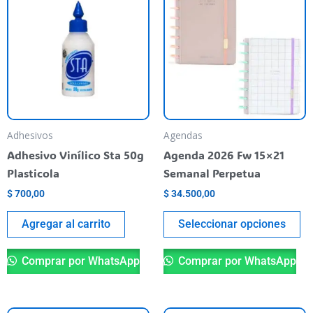
pr
ti
va
va
La
op
se
pu
Adhesivos
Agendas
el
Adhesivo Vinílico Sta 50g
Agenda 2026 Fw 15×21
en
Plasticola
Semanal Perpetua
la
$
700,00
$
34.500,00
pá
de
Agregar al carrito
Seleccionar opciones
pr
Comprar por WhatsApp
Comprar por WhatsApp