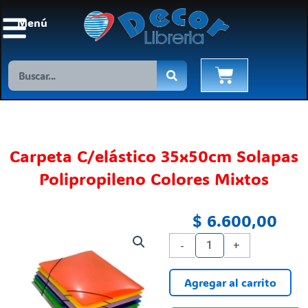
Ir
Menú
al
contenido
Search
Cart
Carpeta C/elástico 35x50cm Solapas
Polipropileno Colores Mixtos
$
6.600,00
Carpeta
-
+
C/elástico
35x50cm
Agregar al carrito
Solapas