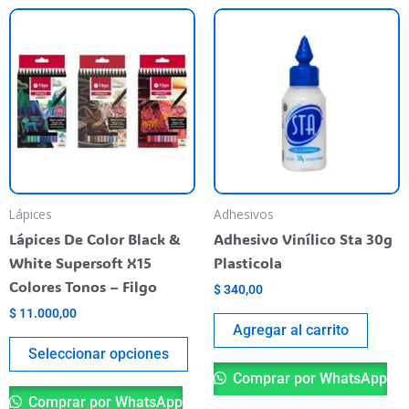
Este
producto
tiene
varias
variantes.
Las
opciones
se
pueden
Lápices
Adhesivos
elegir
Lápices De Color Black &
Adhesivo Vinílico Sta 30g
en
White Supersoft X15
Plasticola
la
Colores Tonos – Filgo
$
340,00
página
$
11.000,00
del
Agregar al carrito
producto
Seleccionar opciones
Comprar por WhatsApp
Comprar por WhatsApp