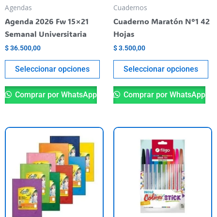
pueden
pu
Agendas
Cuadernos
elegir
el
Agenda 2026 Fw 15×21
Cuaderno Maratón N°1 42
en
en
Semanal Universitaria
Hojas
la
la
$
36.500,00
$
3.500,00
página
pá
del
de
Seleccionar opciones
Seleccionar opciones
producto
pr
Comprar por WhatsApp
Comprar por WhatsApp
Este
producto
tiene
varias
variantes.
Las
opciones