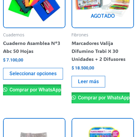
variantes.
Las
AGOTADO
opciones
se
pueden
Cuadernos
Fibrones
elegir
Cuaderno Asamblea N°3
Marcadores Valija
en
Abc 50 Hojas
Difumino Trabi X 30
la
Unidades + 2 Difusores
$
7.100,00
página
$
18.500,00
del
Seleccionar opciones
producto
Leer más
Comprar por WhatsApp
Comprar por WhatsApp