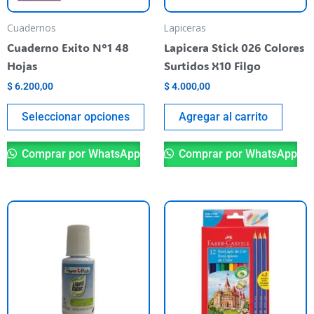
se
pueden
Cuadernos
Lapiceras
elegir
Cuaderno Exito N°1 48
Lapicera Stick 026 Colores
en
Hojas
Surtidos X10 Filgo
la
$
6.200,00
$
4.000,00
página
del
Seleccionar opciones
Agregar al carrito
producto
Comprar por WhatsApp
Comprar por WhatsApp