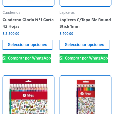
se
se
pueden
pu
Cuadernos
Lapiceras
elegir
el
Cuaderno Gloria N°1 Carta
Lapicera C/Tapa Bic Round
en
en
42 Hojas
Stick 1mm
la
la
$
3.800,00
$
400,00
página
pá
del
de
Seleccionar opciones
Seleccionar opciones
producto
pr
Comprar por WhatsApp
Comprar por WhatsApp