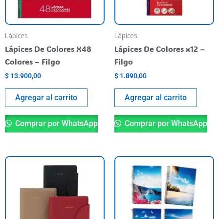
Lápices
Lápices
Lápices De Colores X48
Lápices De Colores x12 –
Colores – Filgo
Filgo
$
13.900,00
$
1.890,00
Agregar al carrito
Agregar al carrito
Comprar por WhatsApp
Comprar por WhatsApp
Este
Es
producto
pr
tiene
ti
varias
va
variantes.
va