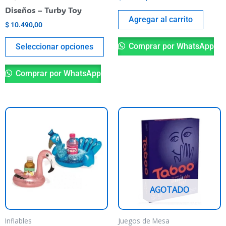
en
Diseños – Turby Toy
la
Agregar al carrito
$
10.490,00
página
del
Comprar por WhatsApp
Seleccionar opciones
producto
Comprar por WhatsApp
Este
producto
tiene
varias
variantes.
Las
AGOTADO
opciones
se
pueden
Inflables
Juegos de Mesa