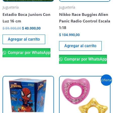
Juguetería
Juguetería
Estadio Boca Juniors Con
Nikko Race Buggies Alien
Luz 16 cm
Panic Radio Control Escala
1:18
$
59.900,00
$
40.000,00
$
104.990,00
Agregar al carrito
Agregar al carrito
Comprar por WhatsApp
Comprar por WhatsApp
El
El
Es
¡Oferta!
precio
precio
pr
original
actual
era:
es:
ti
$ 32.900,00.
$ 28.900,
va
va
La