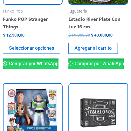
se
pueden
Funko Pop
Juguetería
elegir
Funko POP Stranger
Estadio River Plate Con
en
Things
Luz 16 cm
la
$
12.500,00
$
59.900,00
$
40.000,00
página
del
Seleccionar opciones
Agregar al carrito
producto
Comprar por WhatsApp
Comprar por WhatsApp