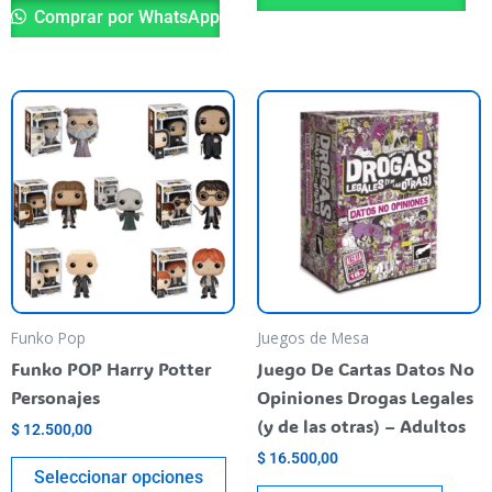
Comprar por WhatsApp
Este
producto
tiene
varias
variantes.
Las
opciones
se
pueden
Funko Pop
Juegos de Mesa
elegir
Funko POP Harry Potter
Juego De Cartas Datos No
en
Personajes
Opiniones Drogas Legales
la
(y de las otras) – Adultos
$
12.500,00
página
$
16.500,00
del
Seleccionar opciones