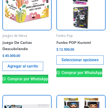
va
va
La
op
se
pu
Juegos de Mesa
Funko Pop
el
Juego De Cartas
Funko POP Kuromi
en
Descubriendo
$
12.500,00
la
$
45.000,00
pá
Seleccionar opciones
de
Agregar al carrito
pr
Comprar por WhatsApp
Comprar por WhatsApp
Es
pr