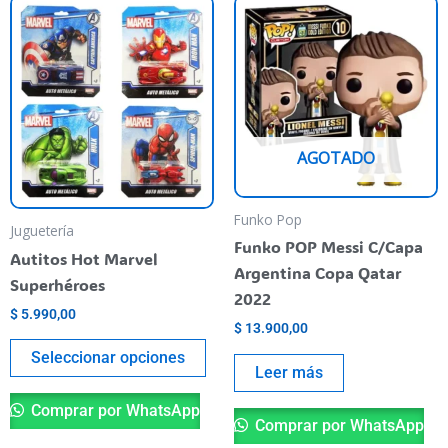
Este
producto
tiene
varias
variantes.
Las
AGOTADO
opciones
se
pueden
Funko Pop
Juguetería
elegir
Funko POP Messi C/Capa
Autitos Hot Marvel
en
Argentina Copa Qatar
Superhéroes
la
2022
$
5.990,00
página
$
13.900,00
del
Seleccionar opciones
producto
Leer más
Comprar por WhatsApp
Comprar por WhatsApp