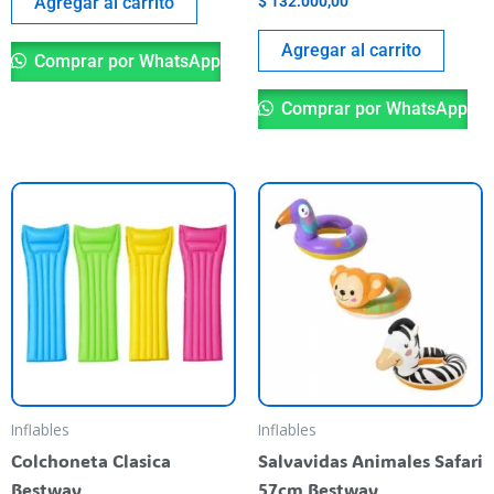
Agregar al carrito
$
132.000,00
Agregar al carrito
Comprar por WhatsApp
Comprar por WhatsApp
Este
Es
producto
pr
tiene
ti
varias
va
variantes.
va
Las
La
opciones
op
se
se
pueden
pu
Inflables
Inflables
elegir
el
Colchoneta Clasica
Salvavidas Animales Safari
en
en
Bestway
57cm Bestway