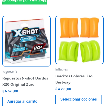
Comprar por WhatsApp
Es
pr
ti
va
va
La
op
se
pu
Inflables
Juguetería
el
Bracitos Colores Liso
Repuestos X-shot Dardos
en
Bestway
X20 Original Zuru
la
$
4.290,00
$
6.590,00
pá
de
Seleccionar opciones
Agregar al carrito
pr