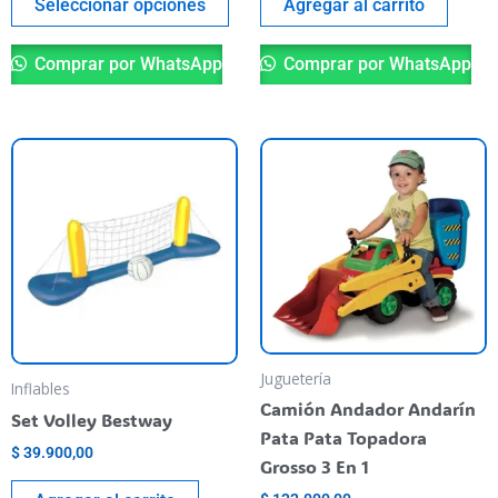
del
Seleccionar opciones
Agregar al carrito
producto
Comprar por WhatsApp
Comprar por WhatsApp
Juguetería
Inflables
Camión Andador Andarín
Set Volley Bestway
Pata Pata Topadora
$
39.900,00
Grosso 3 En 1