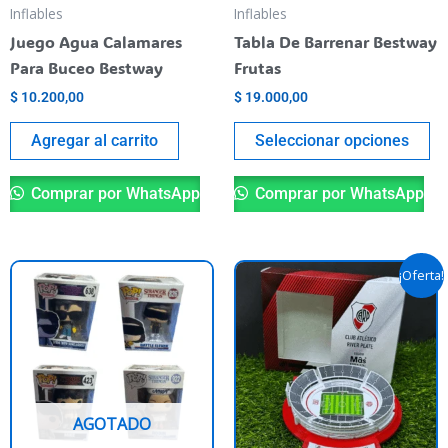
pu
Inflables
Inflables
el
Juego Agua Calamares
Tabla De Barrenar Bestway
en
Para Buceo Bestway
Frutas
la
$
10.200,00
$
19.000,00
pá
de
Agregar al carrito
Seleccionar opciones
pr
Comprar por WhatsApp
Comprar por WhatsApp
El
El
Este
¡Oferta!
precio
precio
producto
original
actual
tiene
era:
es:
$ 59.900,00.
$ 40.000,
varias
variantes.
Las
AGOTADO
opciones