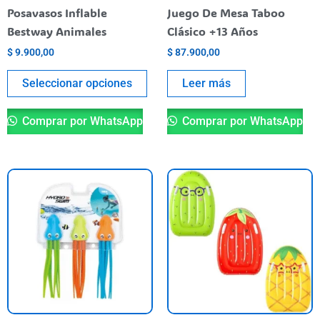
elegir
Posavasos Inflable
Juego De Mesa Taboo
en
Bestway Animales
Clásico +13 Años
la
$
9.900,00
$
87.900,00
página
del
Seleccionar opciones
Leer más
producto
Comprar por WhatsApp
Comprar por WhatsApp
Es
pr
ti
va
va
La
op
se