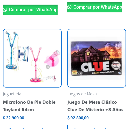
Comprar por WhatsApp
Comprar por WhatsApp
Este
producto
tiene
varias
variantes.
Las
opciones
se
pueden
Juguetería
Juegos de Mesa
elegir
Microfono De Pie Doble
Juego De Mesa Clásico
en
Toyland 64cm
Clue De Misterio +8 Años
la
$
22.900,00
$
92.800,00
página