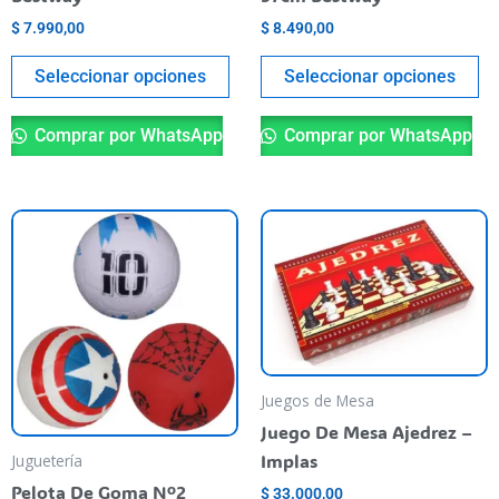
la
la
$
7.990,00
$
8.490,00
página
pá
del
de
Seleccionar opciones
Seleccionar opciones
producto
pr
Comprar por WhatsApp
Comprar por WhatsApp
Este
producto
tiene
varias
variantes.
Las
opciones
Juegos de Mesa
se
Juego De Mesa Ajedrez –
pueden
Implas
Juguetería
elegir
Pelota De Goma Nº2
$
33.000,00