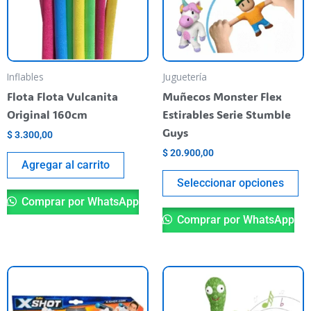
va
La
op
se
pu
Inflables
Juguetería
el
Flota Flota Vulcanita
Muñecos Monster Flex
en
Original 160cm
Estirables Serie Stumble
la
Guys
$
3.300,00
pá
$
20.900,00
de
Agregar al carrito
pr
Seleccionar opciones
Comprar por WhatsApp
Comprar por WhatsApp