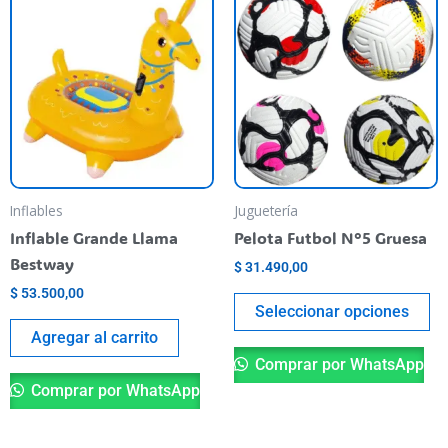
pr
ti
va
va
La
op
se
pu
Inflables
Juguetería
el
Inflable Grande Llama
Pelota Futbol N°5 Gruesa
en
Bestway
$
31.490,00
la
$
53.500,00
pá
Seleccionar opciones
de
Agregar al carrito
pr
Comprar por WhatsApp
Comprar por WhatsApp