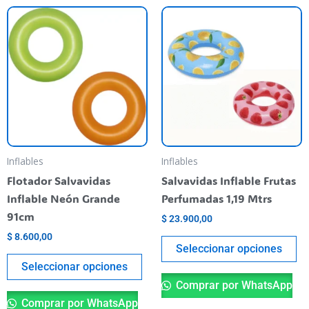
Este
Es
producto
pr
tiene
ti
varias
va
variantes.
va
Las
La
opciones
op
se
se
pueden
pu
Inflables
Inflables
elegir
el
Flotador Salvavidas
Salvavidas Inflable Frutas
en
en
Inflable Neón Grande
Perfumadas 1,19 Mtrs
la
la
91cm
$
23.900,00
página
pá
$
8.600,00
del
de
Seleccionar opciones
producto
pr
Seleccionar opciones
Comprar por WhatsApp
Comprar por WhatsApp