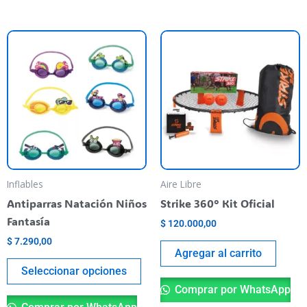
Este
producto
tiene
varias
variantes.
Las
opciones
se
pueden
Inflables
Aire Libre
elegir
Antiparras Natación Niños
Strike 360° Kit Oficial
en
Fantasía
$
120.000,00
la
$
7.290,00
página
Agregar al carrito
del
Seleccionar opciones
producto
Comprar por WhatsApp