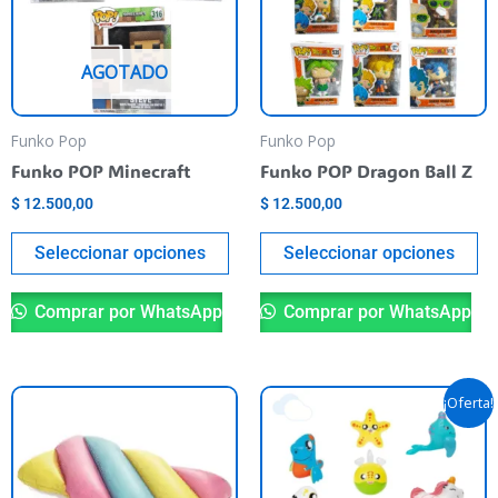
variantes.
va
Las
La
AGOTADO
opciones
op
se
se
pueden
pu
Funko Pop
Funko Pop
elegir
el
Funko POP Minecraft
Funko POP Dragon Ball Z
en
en
$
12.500,00
$
12.500,00
la
la
página
pá
Seleccionar opciones
Seleccionar opciones
del
de
producto
pr
Comprar por WhatsApp
Comprar por WhatsApp
El
El
¡Oferta!
precio
precio
original
actual
era:
es:
$ 5.200,00.
$ 4.990,00.