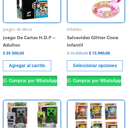
La
op
se
pu
Juegos de Mesa
Inflables
el
Juego De Cartas H.D.P –
Salvavidas Glitter Cisne
en
Adultos
Infantil
la
$
39.500,00
$
19.500,00
$
15.990,00
pá
de
Agregar al carrito
Seleccionar opciones
pr
Comprar por WhatsApp
Comprar por WhatsApp
Este
Es
producto
pr
tiene
ti
varias
va