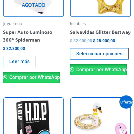
AGOTADO
op
se
pu
Juguetería
Inflables
el
Super Auto Luminoso
Salvavidas Glitter Bestway
en
360° Spiderman
$
32.900,00
$
28.900,00
la
$
32.800,00
pá
Seleccionar opciones
de
Leer más
pr
Comprar por WhatsApp
Comprar por WhatsApp
El
El
Es
¡Oferta!
precio
precio
pr
original
actual
era:
es:
ti
$ 19.500,00.
$ 15.990,
va
va