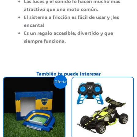
Las luces y el sonido lo hacen mucho más
atractivo que una moto común.
El sistema a fricción es fácil de usar y ¡les
encanta!
Es un regalo accesible, divertido y que
siempre funciona.
También te puede interesar
El
El
¡Oferta!
precio
precio
original
actual
era:
es:
$ 59.900,00.
$ 40.000,00.