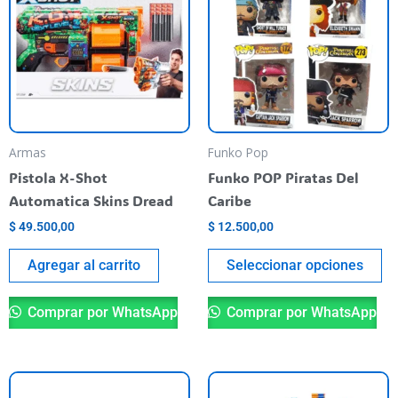
ti
va
va
La
op
se
pu
Armas
Funko Pop
el
Pistola X-Shot
Funko POP Piratas Del
en
Automatica Skins Dread
Caribe
la
$
49.500,00
$
12.500,00
pá
de
Agregar al carrito
Seleccionar opciones
pr
Comprar por WhatsApp
Comprar por WhatsApp