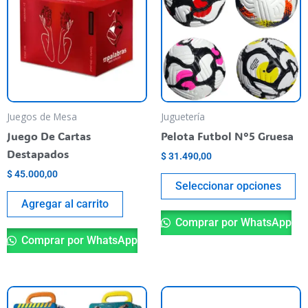
ti
va
va
La
op
se
pu
Juegos de Mesa
Juguetería
el
Juego De Cartas
Pelota Futbol N°5 Gruesa
en
Destapados
$
31.490,00
la
$
45.000,00
pá
Seleccionar opciones
de
Agregar al carrito
pr
Comprar por WhatsApp
Comprar por WhatsApp