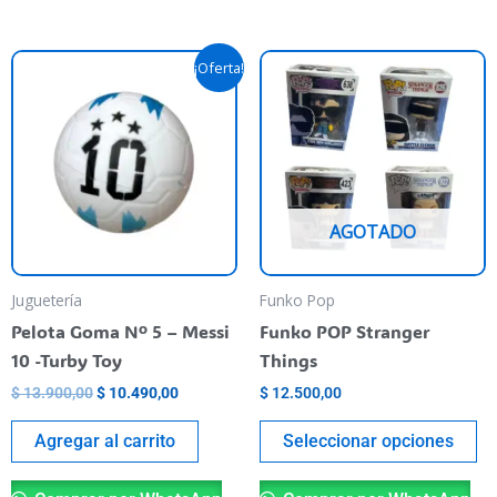
El
El
Es
¡Oferta!
precio
precio
pr
original
actual
era:
es:
ti
$ 13.900,00.
$ 10.490,00.
va
va
La
AGOTADO
op
se
pu
Juguetería
Funko Pop
el
Pelota Goma Nº 5 – Messi
Funko POP Stranger
en
10 -Turby Toy
Things
la
$
13.900,00
$
10.490,00
$
12.500,00
pá
de
Agregar al carrito
Seleccionar opciones
pr