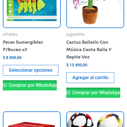
variantes.
Las
opciones
se
pueden
Inflables
Juguetería
elegir
Peces Sumergibles
Cactus Bailarín Con
en
P/Buceo x3
Música Canta Baila Y
la
Repite Voz
$
8.900,00
página
$
13.900,00
del
Seleccionar opciones
producto
Agregar al carrito
Comprar por WhatsApp
Comprar por WhatsApp
Es
pr