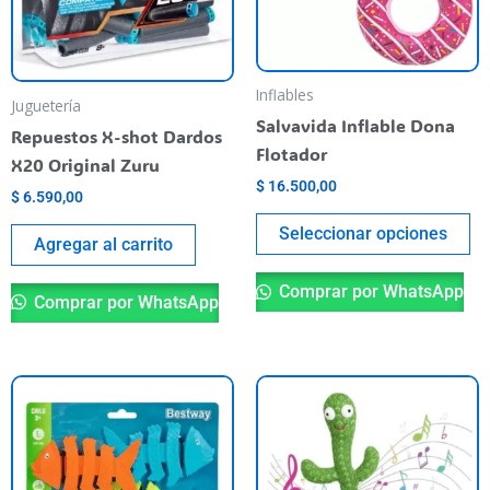
La
op
se
pu
Inflables
Juguetería
el
Salvavida Inflable Dona
Repuestos X-shot Dardos
en
Flotador
X20 Original Zuru
la
$
16.500,00
$
6.590,00
pá
de
Seleccionar opciones
Agregar al carrito
pr
Comprar por WhatsApp
Comprar por WhatsApp
Este
producto
tiene
varias