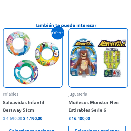
También te puede interesar
El
El
Este
Es
¡Oferta!
precio
precio
producto
pr
original
actual
era:
es:
tiene
ti
$ 4.690,00.
$ 4.190,00.
varias
va
variantes.
va
Las
La
opciones
op
se
se
pueden
pu
Inflables
Juguetería
elegir
el
Salvavidas Infantil
Muñecos Monster Flex
en
en
Bestway 51cm
Estirables Serie 6
la
la
$
4.690,00
$
4.190,00
$
16.400,00
página
pá
del
de