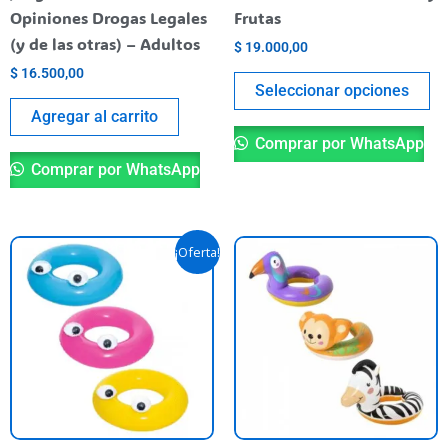
en
Opiniones Drogas Legales
Frutas
la
(y de las otras) – Adultos
$
19.000,00
pá
$
16.500,00
de
Seleccionar opciones
pr
Agregar al carrito
Comprar por WhatsApp
Comprar por WhatsApp
El
El
Este
Es
¡Oferta!
precio
precio
producto
pr
original
actual
era:
es:
tiene
ti
$ 29.700,00.
$ 26.900,00.
varias
va
variantes.
va
Las
La
opciones
op
se
se