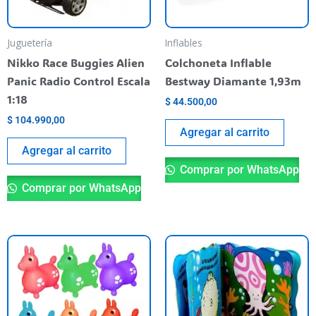
Juguetería
Inflables
Nikko Race Buggies Alien
Colchoneta Inflable
Panic Radio Control Escala
Bestway Diamante 1,93m
1:18
$
44.500,00
$
104.990,00
Agregar al carrito
Agregar al carrito
Comprar por WhatsApp
Comprar por WhatsApp
Este
producto
tiene
varias