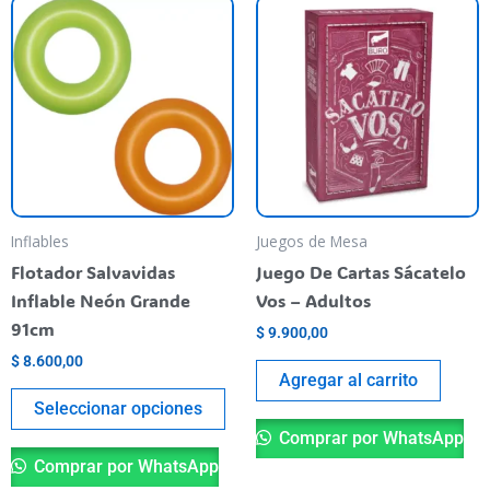
Este
producto
tiene
varias
variantes.
Las
opciones
se
pueden
Inflables
Juegos de Mesa
elegir
Flotador Salvavidas
Juego De Cartas Sácatelo
en
Inflable Neón Grande
Vos – Adultos
la
91cm
$
9.900,00
página
$
8.600,00
del
Agregar al carrito
producto
Seleccionar opciones
Comprar por WhatsApp
Comprar por WhatsApp