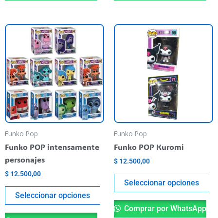
Este
Es
producto
pr
tiene
ti
varias
va
variantes.
va
Las
La
opciones
op
se
se
pueden
pu
Funko Pop
Funko Pop
elegir
el
Funko POP intensamente
Funko POP Kuromi
en
en
personajes
$
12.500,00
la
la
$
12.500,00
página
pá
Seleccionar opciones
del
de
Seleccionar opciones
producto
pr
Comprar por WhatsApp