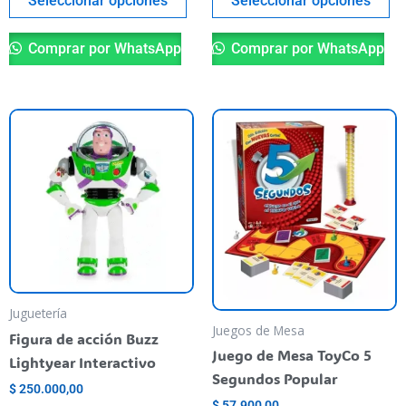
Seleccionar opciones
Seleccionar opciones
producto
pr
Comprar por WhatsApp
Comprar por WhatsApp
Juguetería
Juegos de Mesa
Figura de acción Buzz
Juego de Mesa ToyCo 5
Lightyear Interactivo
Segundos Popular
$
250.000,00
$
57.900,00