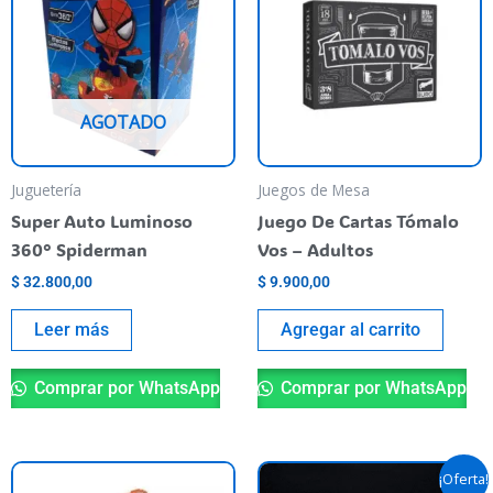
AGOTADO
Juguetería
Juegos de Mesa
Super Auto Luminoso
Juego De Cartas Tómalo
360° Spiderman
Vos – Adultos
$
32.800,00
$
9.900,00
Leer más
Agregar al carrito
Comprar por WhatsApp
Comprar por WhatsApp
El
El
¡Oferta!
precio
precio