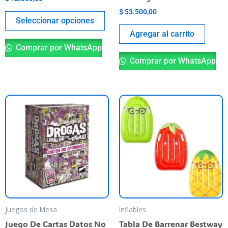
la
$
53.500,00
página
Seleccionar opciones
del
Agregar al carrito
producto
Comprar por WhatsApp
Comprar por WhatsApp
Es
pr
ti
va
va
La
op
se
pu
Juegos de Mesa
Inflables
el
Juego De Cartas Datos No
Tabla De Barrenar Bestway