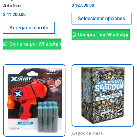
la
Adultos
$
12.500,00
pá
$
41.200,00
de
Seleccionar opciones
pr
Agregar al carrito
Comprar por WhatsApp
Comprar por WhatsApp
Juegos de Mesa