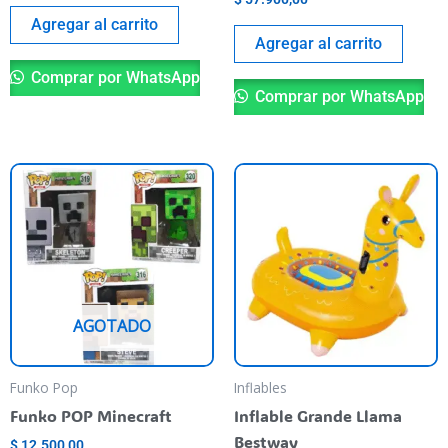
Agregar al carrito
Agregar al carrito
Comprar por WhatsApp
Comprar por WhatsApp
Este
producto
tiene
varias
variantes.
Las
AGOTADO
opciones
se
pueden
Funko Pop
Inflables
elegir
Funko POP Minecraft
Inflable Grande Llama
en
Bestway
$
12.500,00