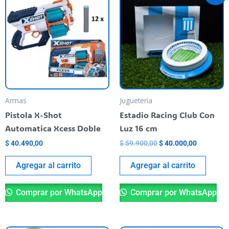
original
actual
era:
es:
$ 59.900,00.
$ 40.000,
Armas
Juguetería
Pistola X-Shot
Estadio Racing Club Con
Automatica Xcess Doble
Luz 16 cm
$
40.490,00
$
59.900,00
$
40.000,00
Agregar al carrito
Agregar al carrito
Comprar por WhatsApp
Comprar por WhatsApp