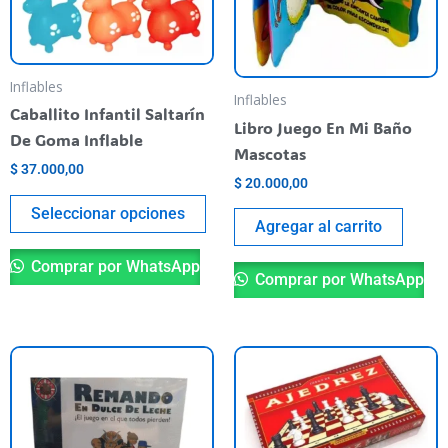
variantes.
Las
opciones
se
Inflables
Inflables
pueden
Caballito Infantil Saltarín
Libro Juego En Mi Baño
elegir
De Goma Inflable
Mascotas
en
$
37.000,00
la
$
20.000,00
página
Seleccionar opciones
Agregar al carrito
del
producto
Comprar por WhatsApp
Comprar por WhatsApp