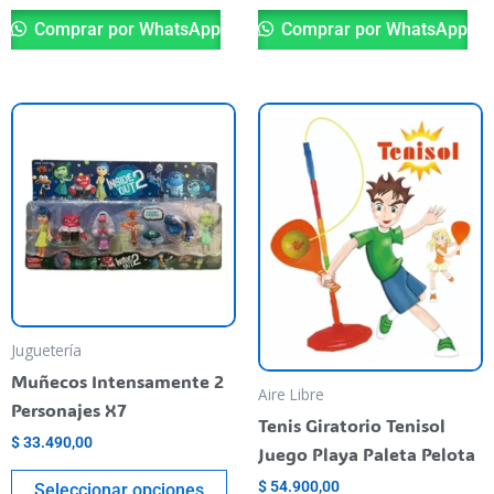
Comprar por WhatsApp
Comprar por WhatsApp
Este
producto
tiene
varias
variantes.
Las
opciones
se
pueden
Juguetería
elegir
Muñecos Intensamente 2
Aire Libre
en
Personajes X7
Tenis Giratorio Tenisol
la
$
33.490,00
Juego Playa Paleta Pelota
página
del
$
54.900,00
Seleccionar opciones