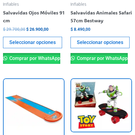
pueden
pu
Inflables
Inflables
elegir
el
Salvavidas Ojos Móviles 91
Salvavidas Animales Safari
en
en
cm
57cm Bestway
la
la
$
29.700,00
$
26.900,00
$
8.490,00
página
pá
del
de
Seleccionar opciones
Seleccionar opciones
producto
pr
Comprar por WhatsApp
Comprar por WhatsApp