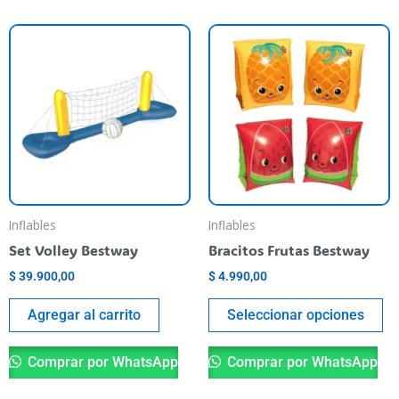
Es
pr
ti
va
va
La
op
se
pu
Inflables
Inflables
el
Set Volley Bestway
Bracitos Frutas Bestway
en
$
39.900,00
$
4.990,00
la
pá
Agregar al carrito
Seleccionar opciones
de
pr
Comprar por WhatsApp
Comprar por WhatsApp