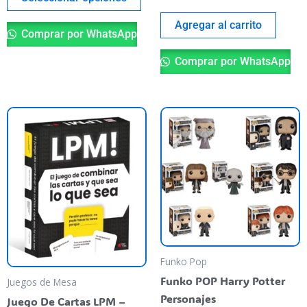
producto
Agregar al carrito
Comprar por WhatsApp
Comprar por WhatsApp
Es
pr
ti
va
va
La
op
se
pu
Funko Pop
el
Funko POP Harry Potter
Juegos de Mesa
en
Personajes
Juego De Cartas LPM –