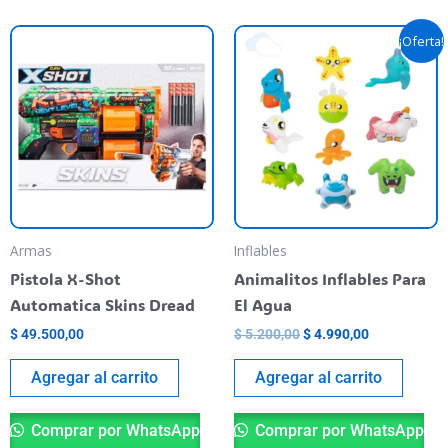
El
El
¡Oferta!
precio
precio
original
actual
era:
es:
$ 5.200,00.
$ 4.990,00.
Armas
Inflables
Pistola X-Shot
Animalitos Inflables Para
Automatica Skins Dread
El Agua
$
49.500,00
$
5.200,00
$
4.990,00
Agregar al carrito
Agregar al carrito
Comprar por WhatsApp
Comprar por WhatsApp