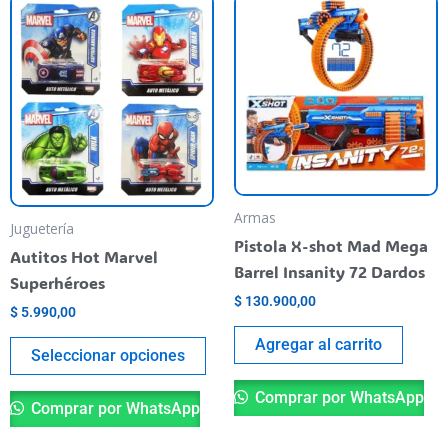
Este
producto
tiene
varias
variantes.
Las
opciones
se
pueden
Armas
Juguetería
elegir
Pistola X-shot Mad Mega
Autitos Hot Marvel
en
Barrel Insanity 72 Dardos
Superhéroes
la
$
130.900,00
$
5.990,00
página
del
Agregar al carrito
Seleccionar opciones
producto
Comprar por WhatsApp
Comprar por WhatsApp