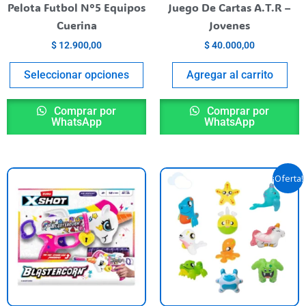
egir
elegir
Pelota Futbol N°5 Equipos
Juego De Cartas A.T.R –
n
en
Cuerina
Jovenes
la
$
12.900,00
$
40.000,00
ágina
página
l
del
Seleccionar opciones
Agregar al carrito
roducto
producto
Comprar por
Comprar por
WhatsApp
WhatsApp
El
El
¡Oferta!
precio
precio
original
actual
era:
es:
$ 5.200,00.
$ 4.990