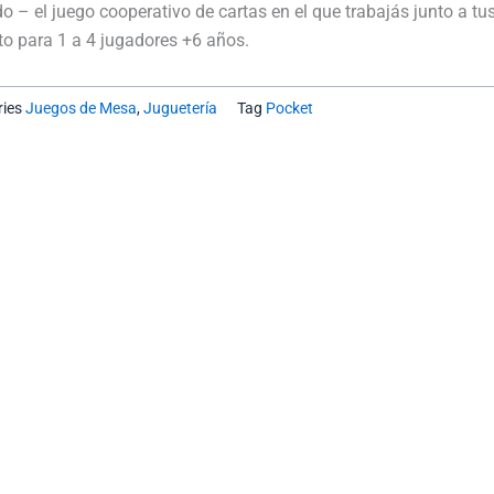
Bandido
o – el juego cooperativo de cartas en el que trabajás junto a tu
Buró
to para 1 a 4 jugadores +6 años.
cantidad
ies
Juegos de Mesa
,
Juguetería
Tag
Pocket