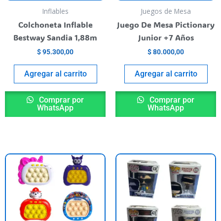
Inflables
Juegos de Mesa
Colchoneta Inflable
Juego De Mesa Pictionary
Bestway Sandia 1,88m
Junior +7 Años
$
95.300,00
$
80.000,00
Agregar al carrito
Agregar al carrito
Comprar por
Comprar por
WhatsApp
WhatsApp
Este
E
producto
p
tiene
t
varias
va
variantes.
va