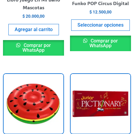
el
Funko POP Circus Digital
Mascotas
e
$
12.500,00
la
$
20.000,00
p
Seleccionar opciones
Agregar al carrito
de
p
Comprar por
Comprar por
WhatsApp
WhatsApp