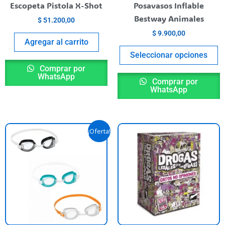
egir
el
Escopeta Pistola X-Shot
Posavasos Inflable
n
e
Bestway Animales
$
51.200,00
la
$
9.900,00
ágina
p
Agregar al carrito
l
de
Seleccionar opciones
roducto
p
Comprar por
WhatsApp
Comprar por
WhatsApp
El
El
Este
¡Oferta!
precio
precio
producto
original
actual
era:
es:
tiene
$ 5.990,00.
$ 5.390,00.
varias
variantes.
Las
opciones
se