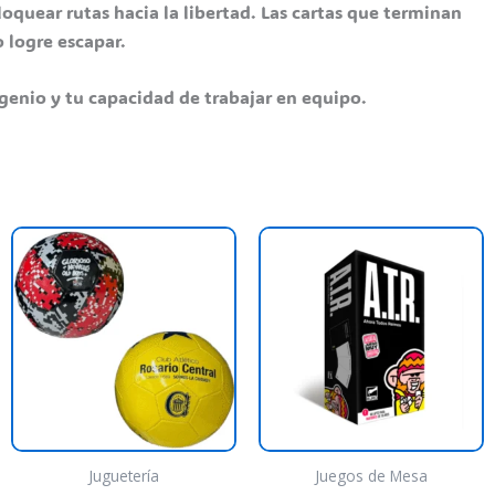
loquear rutas hacia la libertad. Las cartas que terminan
o logre escapar.
genio y tu capacidad de trabajar en equipo.
ste
Este
roducto
producto
iene
tiene
rias
varias
riantes.
variantes.
as
Las
pciones
opciones
e
se
ueden
pueden
Juguetería
Juegos de Mesa