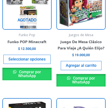
varias
variantes.
Las
AGOTADO
opciones
se
pueden
Funko Pop
Juegos de Mesa
elegir
Funko POP Minecraft
Juego De Mesa Clásico
en
Para Viaje ¿A Quién Elijo?
$
12.500,00
la
$
19.000,00
página
Seleccionar opciones
del
Agregar al carrito
producto
Comprar por
WhatsApp
Comprar por
WhatsApp