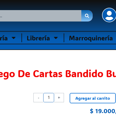
ría
Librería
Marroquinería
ego De Cartas Bandido B
Juego
-
+
Agregar al carrito
De
Cartas
$
19.000