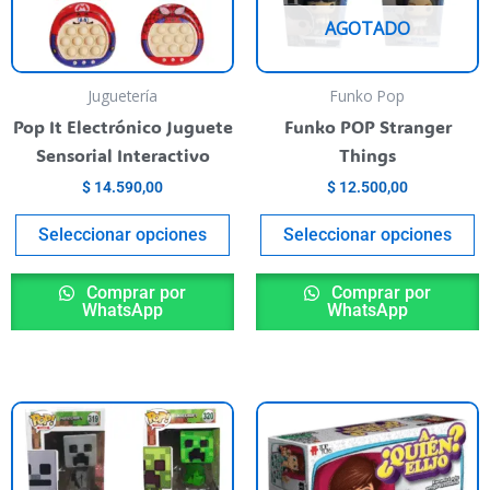
Las
L
AGOTADO
opciones
o
se
s
pueden
p
Juguetería
Funko Pop
elegir
el
Pop It Electrónico Juguete
Funko POP Stranger
en
e
Sensorial Interactivo
Things
la
la
$
14.590,00
$
12.500,00
página
p
del
de
Seleccionar opciones
Seleccionar opciones
producto
p
Comprar por
Comprar por
WhatsApp
WhatsApp
Este
producto
tiene