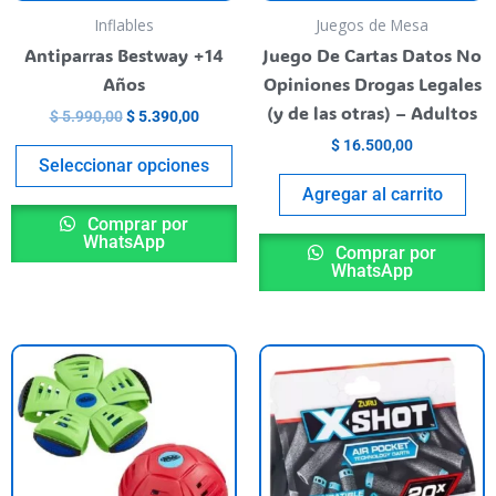
pueden
Inflables
Juegos de Mesa
elegir
Antiparras Bestway +14
Juego De Cartas Datos No
en
Años
Opiniones Drogas Legales
la
(y de las otras) – Adultos
$
5.990,00
$
5.390,00
página
$
16.500,00
del
Seleccionar opciones
producto
Agregar al carrito
Comprar por
WhatsApp
Comprar por
WhatsApp
ste
roducto
iene
rias
riantes.