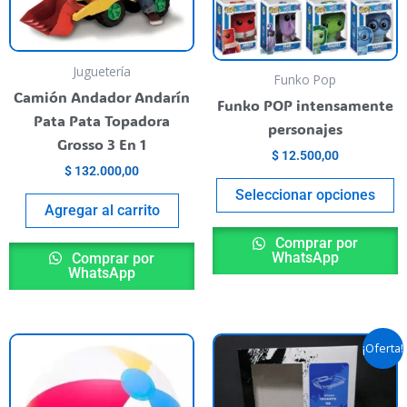
L
o
s
Juguetería
p
Funko Pop
Camión Andador Andarín
el
Funko POP intensamente
Pata Pata Topadora
e
personajes
Grosso 3 En 1
la
$
12.500,00
p
$
132.000,00
de
Seleccionar opciones
Agregar al carrito
p
Comprar por
WhatsApp
Comprar por
WhatsApp
El
El
¡Oferta!
precio
preci
original
actua
era:
es:
$ 59.900,00.
$ 40.