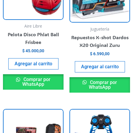
as
pciones
e
ueden
Aire Libre
Juguetería
egir
Pelota Disco Phlat Ball
Repuestos X-shot Dardos
n
Frisbee
X20 Original Zuru
$
45.000,00
$
6.590,00
ágina
l
Agregar al carrito
Agregar al carrito
roducto
Comprar por
Comprar por
WhatsApp
WhatsApp