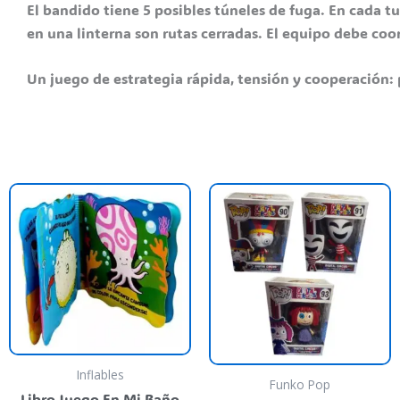
El bandido tiene 5 posibles túneles de fuga. En cada tu
en una linterna son rutas cerradas. El equipo debe coor
Un juego de estrategia rápida, tensión y cooperación: 
E
p
t
va
va
L
o
s
Inflables
p
Funko Pop
Libro Juego En Mi Baño