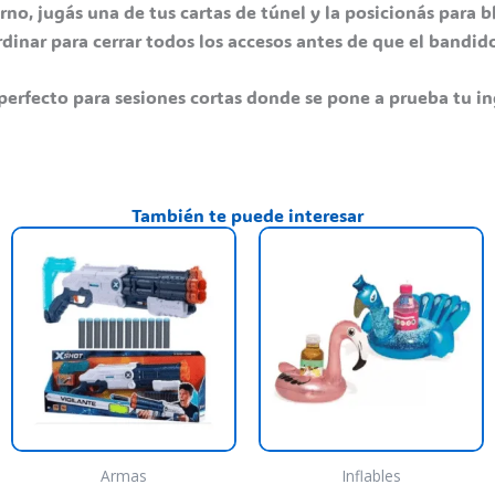
rno, jugás una de tus cartas de túnel y la posicionás para b
dinar para cerrar todos los accesos antes de que el bandid
perfecto para sesiones cortas donde se pone a prueba tu in
También te puede interesar
ste
E
roducto
p
iene
t
rias
va
riantes.
va
as
L
pciones
o
e
s
ueden
p
Armas
Inflables