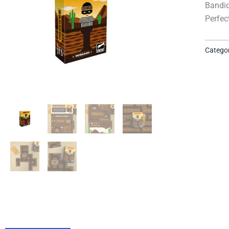
Bandid
Perfec
Categor