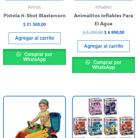
Armas
Inflables
Pistola X-Shot Blastercorn
Animalitos Inflables Para
El Agua
$
31.500,00
$
5.200,00
$
4.990,00
Agregar al carrito
Agregar al carrito
Comprar por
WhatsApp
Comprar por
WhatsApp
E
p
t
va
va