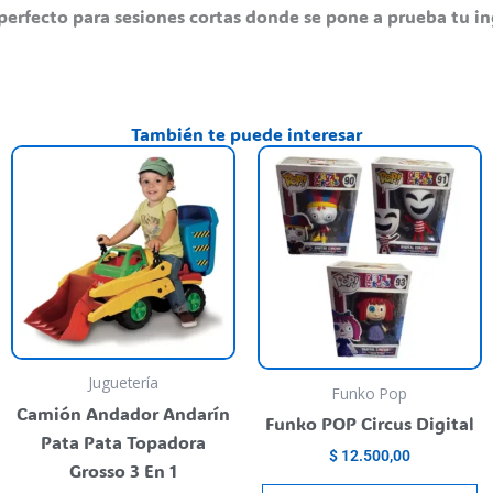
perfecto para sesiones cortas donde se pone a prueba tu in
También te puede interesar
E
p
t
va
va
L
o
s
Juguetería
p
Funko Pop
Camión Andador Andarín
el
Funko POP Circus Digital
Pata Pata Topadora
e
$
12.500,00
Grosso 3 En 1
la