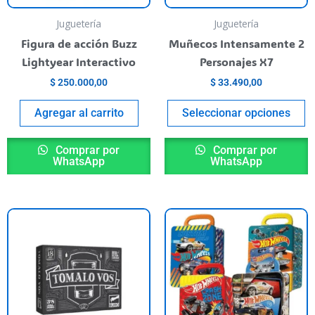
e
s
ueden
p
Juguetería
Juguetería
egir
el
Figura de acción Buzz
Muñecos Intensamente 2
n
e
Lightyear Interactivo
Personajes X7
la
$
250.000,00
$
33.490,00
ágina
p
l
de
Agregar al carrito
Seleccionar opciones
roducto
p
Comprar por
Comprar por
WhatsApp
WhatsApp