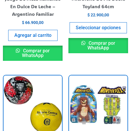
e
En Dulce De Leche –
Toyland 64cm
la
Argentino Familiar
$
22.900,00
p
$
66.900,00
de
Seleccionar opciones
p
Agregar al carrito
Comprar por
WhatsApp
Comprar por
WhatsApp
Este
E
producto
p
tiene
t
varias
va
variantes.
va
Las
L
opciones
o