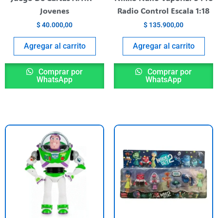
n
Jovenes
Radio Control Escala 1:18
$
40.000,00
$
135.900,00
ágina
l
Agregar al carrito
Agregar al carrito
roducto
Comprar por
Comprar por
WhatsApp
WhatsApp
ste
E
roducto
p
iene
t
rias
va
riantes.
va
as
L
pciones
o