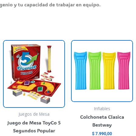
genio y tu capacidad de trabajar en equipo.
ste
E
roducto
p
iene
t
rias
va
riantes.
va
as
L
pciones
o
e
s
ueden
p
Inflables
Juegos de Mesa
egir
el
Colchoneta Clasica
n
e
Juego de Mesa ToyCo 5
Bestway
la
Segundos Popular
$
7.990,00