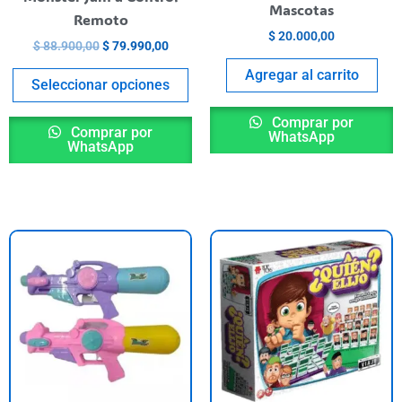
Mascotas
en
Remoto
la
$
20.000,00
$
88.900,00
$
79.990,00
página
Agregar al carrito
del
Seleccionar opciones
producto
Comprar por
Comprar por
WhatsApp
WhatsApp
ste
roducto
iene
rias
riantes.
as
pciones