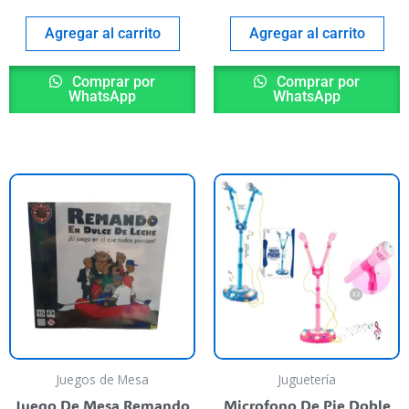
Agregar al carrito
Agregar al carrito
Comprar por
Comprar por
WhatsApp
WhatsApp
E
p
t
va
va
L
o
s
p
Juegos de Mesa
Juguetería
el
Juego De Mesa Remando
Microfono De Pie Doble