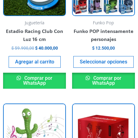
o
s
p
Juguetería
Funko Pop
el
Estadio Racing Club Con
Funko POP intensamente
e
Luz 16 cm
personajes
la
$
59.900,00
$
40.000,00
$
12.500,00
p
de
Agregar al carrito
Seleccionar opciones
p
Comprar por
Comprar por
WhatsApp
WhatsApp
ste
roducto
iene
,00.
rias