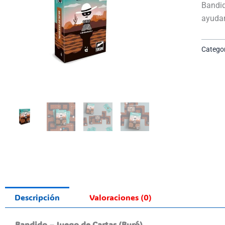
Bandid
ayudar
Categor
Descripción
Valoraciones (0)
Bandido – Juego de Cartas (Buró)