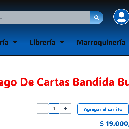
ría
Librería
Marroquinería
ego De Cartas Bandida B
Juego
-
+
Agregar al carrito
De
Cartas
$
19.000