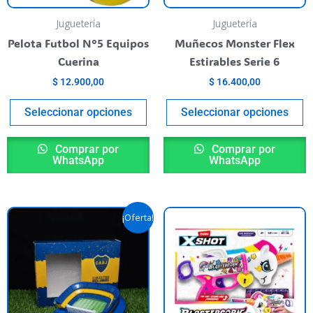
se
s
pueden
p
Juguetería
Juguetería
elegir
el
Pelota Futbol N°5 Equipos
Muñecos Monster Flex
en
e
Cuerina
Estirables Serie 6
la
la
$
12.900,00
$
16.400,00
página
p
del
de
Seleccionar opciones
Seleccionar opciones
producto
p
Comprar por
Comprar por
WhatsApp
WhatsApp
El
El
¡Oferta!
precio
precio
original
actual
era:
es:
$ 59.900,00.
$ 40.000,00.