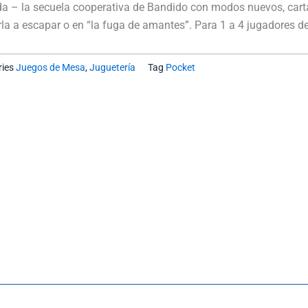
Bandida
a – la secuela cooperativa de Bandido con modos nuevos, cartas
Buró
la a escapar o en “la fuga de amantes”. Para 1 a 4 jugadores d
cantidad
ies
Juegos de Mesa
,
Juguetería
Tag
Pocket