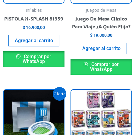
e
ueden
Inflables
Juegos de Mesa
egir
PISTOLA X-SPLASH 81959
Juego De Mesa Clásico
n
Para Viaje ¿A Quién Elijo?
$
16.900,00
$
19.000,00
ágina
Agregar al carrito
l
Agregar al carrito
roducto
Comprar por
WhatsApp
Comprar por
WhatsApp
El
El
E
¡Oferta!
precio
precio
p
original
actual
era:
es:
t
$ 59.900,00.
$ 40.000,00.
va
va
L