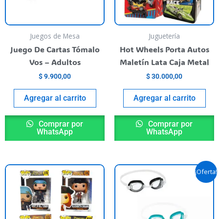
Juegos de Mesa
Juguetería
Juego De Cartas Tómalo
Hot Wheels Porta Autos
Vos – Adultos
Maletín Lata Caja Metal
$
9.900,00
$
30.000,00
Agregar al carrito
Agregar al carrito
Comprar por
Comprar por
WhatsApp
WhatsApp
El
El
Este
E
¡Oferta!
precio
precio
producto
p
original
actual
tiene
era:
es:
t
$ 5.990,00.
$ 5.390
varias
va