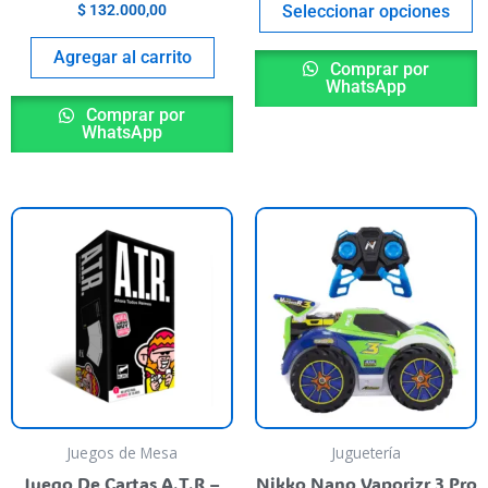
p
Seleccionar opciones
$
132.000,00
de
Agregar al carrito
p
Comprar por
WhatsApp
Comprar por
WhatsApp
ste
roducto
iene
rias
riantes.
as
pciones
e
ueden
Juegos de Mesa
Juguetería
egir
Juego De Cartas A.T.R –
Nikko Nano Vaporizr 3 Pro