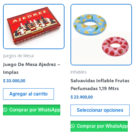
Th
pr
ha
mu
va
T
op
Juegos de Mesa
m
Juego De Mesa Ajedrez –
be
Implas
Inflables
ch
Salvavidas Inflable Frutas
$
33.000,00
o
Perfumadas 1,19 Mtrs
th
Agregar al carrito
$
23.900,00
pr
pa
Comprar por WhatsApp
Seleccionar opciones
Comprar por WhatsApp