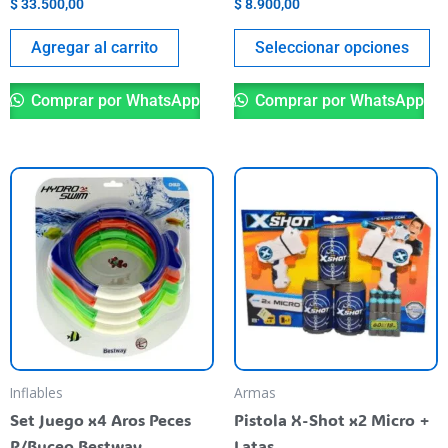
$
33.500,00
$
8.900,00
pr
pa
Agregar al carrito
Seleccionar opciones
Comprar por WhatsApp
Comprar por WhatsApp
Inflables
Armas
Set Juego x4 Aros Peces
Pistola X-Shot x2 Micro +
P/Buceo Bestway
Latas