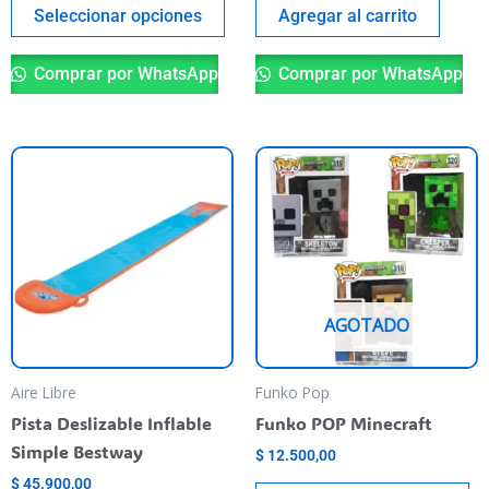
page
Seleccionar opciones
Agregar al carrito
Comprar por WhatsApp
Comprar por WhatsApp
Th
pr
ha
mu
va
T
AGOTADO
op
m
be
Aire Libre
Funko Pop
ch
Pista Deslizable Inflable
Funko POP Minecraft
o
Simple Bestway
$
12.500,00
th
$
45.900,00