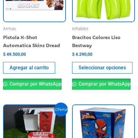
T
op
m
be
Armas
Inflables
ch
Pistola X-Shot
Bracitos Colores Liso
o
Automatica Skins Dread
Bestway
th
$
49.500,00
$
4.290,00
pr
pa
Agregar al carrito
Seleccionar opciones
Comprar por WhatsApp
Comprar por WhatsApp
Original
Current
¡Oferta!
price
price
was:
is:
$ 59.900,00.
$ 40.000,00.