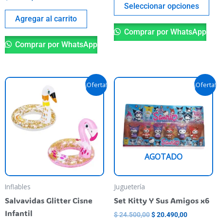
pr
Seleccionar opciones
pa
Agregar al carrito
Comprar por WhatsApp
Comprar por WhatsApp
Original
Current
Original
Current
This
Th
¡Oferta!
¡Oferta!
price
price
price
price
product
pr
was:
is:
was:
is:
$ 19.500,00.
$ 15.990,00.
has
$ 24.500,00.
$ 20.490,
ha
multiple
mu
variants.
va
The
T
AGOTADO
options
op
may
m
be
be
Inflables
Juguetería
chosen
ch
Salvavidas Glitter Cisne
Set Kitty Y Sus Amigos x6
on
o
Infantil
$
24.500,00
$
20.490,00