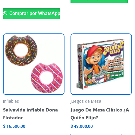
Comprar por WhatsApp
This
product
has
multiple
variants.
The
options
may
be
Inflables
Juegos de Mesa
chosen
Salvavida Inflable Dona
Juego De Mesa Clásico ¿A
on
Flotador
Quién Elijo?
the
$
16.500,00
$
43.000,00
product