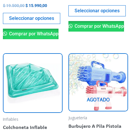
the
th
$
19.500,00
$
15.990,00
product
pr
Seleccionar opciones
page
pa
Seleccionar opciones
Comprar por WhatsApp
Comprar por WhatsApp
Th
pr
ha
mu
va
T
AGOTADO
op
m
be
Juguetería
Inflables
ch
Burbujero A Pila Pistola
Colchoneta Inflable