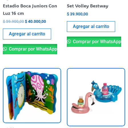
Estadio Boca Juniors Con
Set Volley Bestway
Luz 16 cm
$
39.900,00
$
59.900,00
$
40.000,00
Agregar al carrito
Agregar al carrito
Comprar por WhatsApp
Comprar por WhatsApp
Th
pr
ha
mu
va
T
op
m