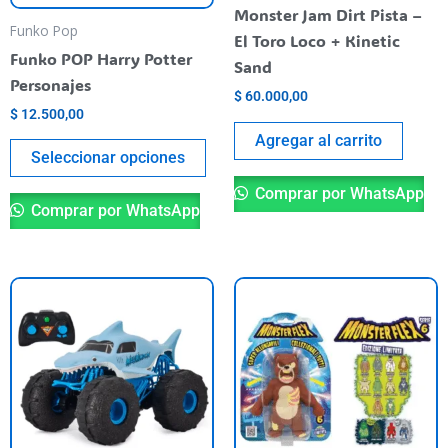
Monster Jam Dirt Pista –
be
Funko Pop
El Toro Loco + Kinetic
chosen
Funko POP Harry Potter
Sand
on
Personajes
$
60.000,00
the
$
12.500,00
product
Agregar al carrito
page
Seleccionar opciones
Comprar por WhatsApp
Comprar por WhatsApp
Th
pr
ha
mu
va
T
op