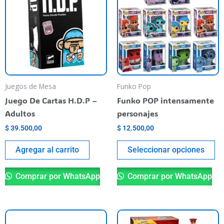
ha
mu
va
T
op
m
be
Juegos de Mesa
Funko Pop
ch
Juego De Cartas H.D.P –
Funko POP intensamente
o
Adultos
personajes
th
$
39.500,00
$
12.500,00
pr
pa
Agregar al carrito
Seleccionar opciones
Comprar por WhatsApp
Comprar por WhatsApp