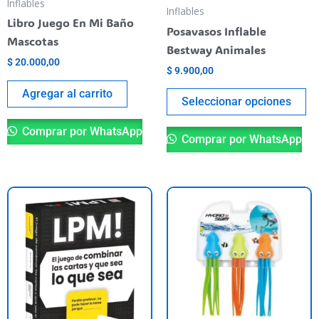
Inflables
be
Inflables
Libro Juego En Mi Baño
ch
Posavasos Inflable
Mascotas
o
Bestway Animales
th
$
20.000,00
$
9.900,00
pr
Agregar al carrito
pa
Seleccionar opciones
Comprar por WhatsApp
Comprar por WhatsApp