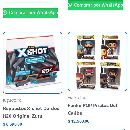
Comprar por WhatsApp
Comprar por WhatsApp
Th
pr
ha
mu
va
T
op
m
be
Funko Pop
Juguetería
ch
Funko POP Piratas Del
Repuestos X-shot Dardos
o
Caribe
X20 Original Zuru
th
$
12.500,00
$
6.590,00
pr