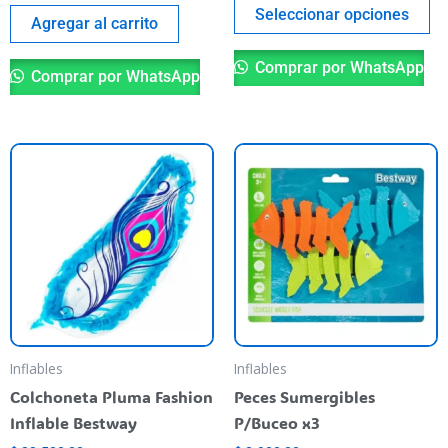
pa
Seleccionar opciones
Agregar al carrito
Comprar por WhatsApp
Comprar por WhatsApp
Th
pr
ha
mu
va
T
op
m
be
Inflables
Inflables
ch
Colchoneta Pluma Fashion
Peces Sumergibles
o
Inflable Bestway
P/Buceo x3
th