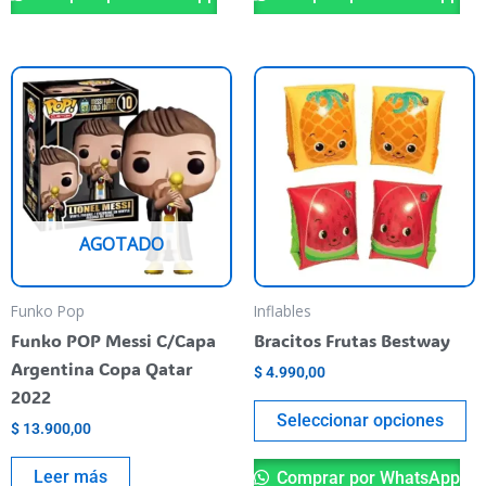
Th
pr
ha
mu
va
T
AGOTADO
op
m
be
Funko Pop
Inflables
ch
Funko POP Messi C/Capa
Bracitos Frutas Bestway
o
Argentina Copa Qatar
$
4.990,00
th
2022
pr
Seleccionar opciones
$
13.900,00
pa
Leer más
Comprar por WhatsApp