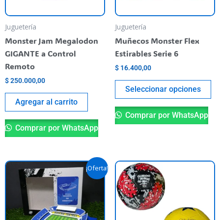
m
be
Juguetería
Juguetería
ch
Monster Jam Megalodon
Muñecos Monster Flex
o
GIGANTE a Control
Estirables Serie 6
th
Remoto
$
16.400,00
pr
$
250.000,00
pa
Seleccionar opciones
Agregar al carrito
Comprar por WhatsApp
Comprar por WhatsApp
Original
Current
Th
¡Oferta!
price
price
pr
was:
is:
$ 59.900,00.
$ 40.000,00.
ha
mu
va