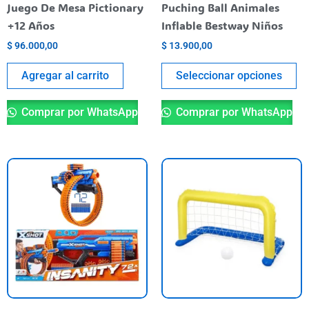
ch
Juego De Mesa Pictionary
Puching Ball Animales
o
+12 Años
Inflable Bestway Niños
th
$
96.000,00
$
13.900,00
pr
pa
Agregar al carrito
Seleccionar opciones
Comprar por WhatsApp
Comprar por WhatsApp