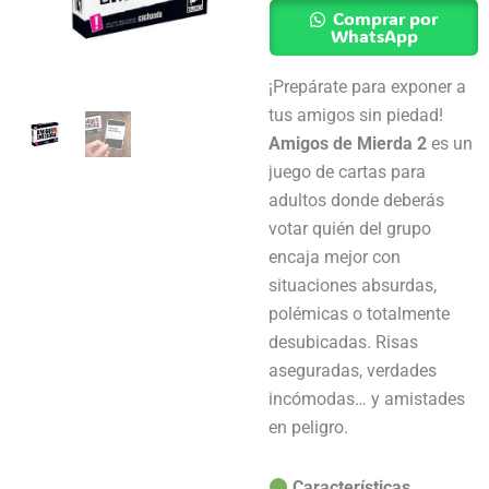
De
Comprar por
Mierda
WhatsApp
2
¡Prepárate para exponer a
–
tus amigos sin piedad!
Adultos
Amigos de Mierda 2
es un
cantidad
juego de cartas para
adultos donde deberás
votar quién del grupo
encaja mejor con
situaciones absurdas,
polémicas o totalmente
desubicadas. Risas
aseguradas, verdades
incómodas… y amistades
en peligro.
Características