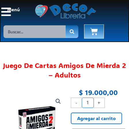
Ir
Menú
al
contenido
Search
Cart
Juego De Cartas Amigos De Mierda 2
– Adultos
$
19.000,00
Juego
-
+
De
Cartas
Agregar al carrito
Amigos