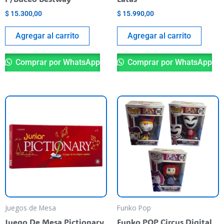
$
15.300,00
$
15.990,00
Agregar al carrito
Agregar al carrito
Comprar por WhatsApp
Comprar por WhatsApp
Th
pr
ha
mu
va
T
op
m
be
Juegos de Mesa
Funko Pop
ch
Juego De Mesa Pictionary
Funko POP Circus Digital