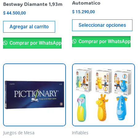
o
Automatico
Bestway Diamante 1,93m
th
$
15.290,00
$
44.500,00
pr
Seleccionar opciones
pa
Agregar al carrito
Comprar por WhatsApp
Comprar por WhatsApp
Th
pr
ha
mu
va
T
op
m
be
Juegos de Mesa
Inflables