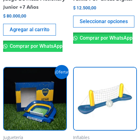
o
Junior +7 Años
$
12.500,00
th
$
80.000,00
pr
Seleccionar opciones
pa
Agregar al carrito
Comprar por WhatsApp
Comprar por WhatsApp
Original
Current
¡Oferta!
price
price
was:
is:
$ 59.900,00.
$ 40.000,00.
Juguetería
Inflables