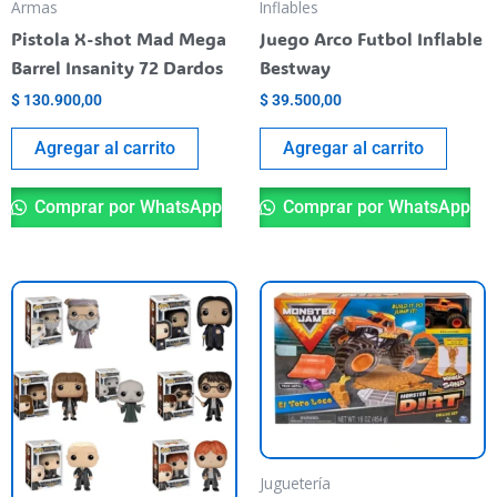
Armas
Inflables
Pistola X-shot Mad Mega
Juego Arco Futbol Inflable
Barrel Insanity 72 Dardos
Bestway
$
130.900,00
$
39.500,00
Agregar al carrito
Agregar al carrito
Comprar por WhatsApp
Comprar por WhatsApp
This
product
has
multiple
variants.
The
options
Juguetería
may