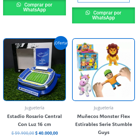
Comprar por
WhatsApp
Comprar por
WhatsApp
Original
Current
T
¡Oferta!
price
price
p
was:
is:
$ 59.900,00.
$ 40.000,00.
h
m
va
T
o
m
b
Juguetería
Juguetería
c
Estadio Rosario Central
Muñecos Monster Flex
o
Con Luz 16 cm
Estirables Serie Stumble
t
Guys
$
59.900,00
$
40.000,00
p