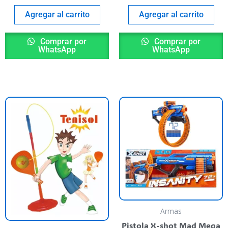
age
Agregar al carrito
Agregar al carrito
Comprar por
Comprar por
WhatsApp
WhatsApp
nt
000,00.
Armas
Pistola X-shot Mad Mega