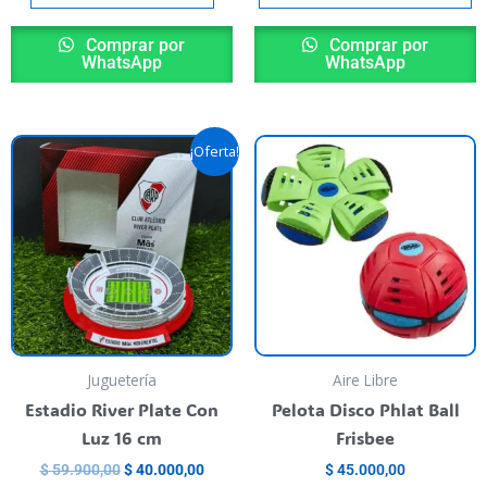
Comprar por
Comprar por
WhatsApp
WhatsApp
Original
Current
his
¡Oferta!
price
price
roduct
was:
is:
as
$ 59.900,00.
$ 40.000,00.
ultiple
riants.
he
ptions
ay
e
Juguetería
Aire Libre
hosen
Estadio River Plate Con
Pelota Disco Phlat Ball
n
Luz 16 cm
Frisbee
he
$
59.900,00
$
40.000,00
$
45.000,00
roduct