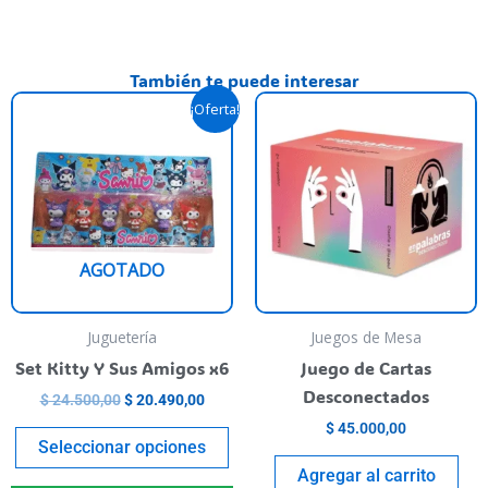
También te puede interesar
Original
Current
his
This
¡Oferta!
price
price
roduct
product
was:
is:
as
$ 24.500,00.
$ 20.490,00.
has
ultiple
multiple
riants.
variants.
he
The
AGOTADO
ptions
options
ay
may
e
be
Juguetería
Juegos de Mesa
hosen
chosen
Set Kitty Y Sus Amigos x6
Juego de Cartas
n
on
Desconectados
$
24.500,00
$
20.490,00
he
the
$
45.000,00
roduct
product
Seleccionar opciones
age
page
Agregar al carrito