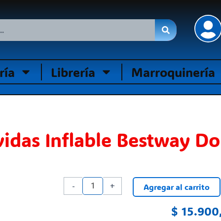
ría
Librería
Marroquinería
vidas Inflable Bestway Do
Flotador
-
+
Agregar al carrito
Salvavidas
Inflable
$
15.900