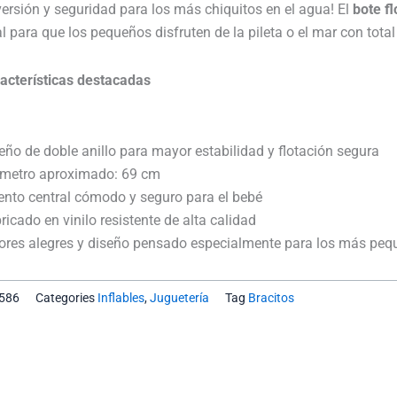
Bestway
ersión y seguridad para los más chiquitos en el agua! El
bote f
Doble
al para que los pequeños disfruten de la pileta o el mar con tot
Anillo
Bebe
acterísticas destacadas
cantidad
ño de doble anillo para mayor estabilidad y flotación segura
metro aproximado: 69 cm
ento central cómodo y seguro para el bebé
icado en vinilo resistente de alta calidad
ores alegres y diseño pensado especialmente para los más pe
586
Categories
Inflables
,
Juguetería
Tag
Bracitos