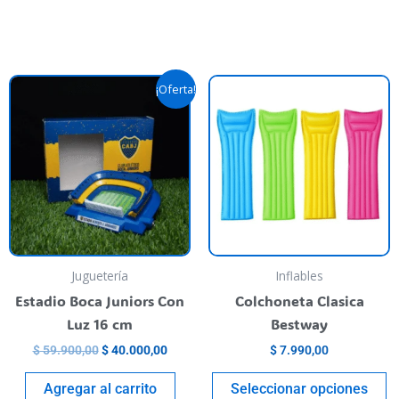
Original
Current
T
¡Oferta!
price
price
p
was:
is:
$ 59.900,00.
$ 40.000,00.
h
m
va
T
o
m
b
Juguetería
Inflables
c
Estadio Boca Juniors Con
Colchoneta Clasica
o
Luz 16 cm
Bestway
t
$
59.900,00
$
40.000,00
$
7.990,00
p
p
Agregar al carrito
Seleccionar opciones