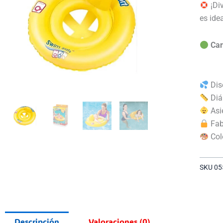
¡Div
es ide
Car
Dise
Diá
Asi
Fabr
Col
SKU
05
Descripción
Valoraciones (0)