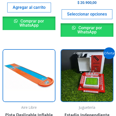
$
20.900,00
p
Agregar al carrito
Seleccionar opciones
Comprar por
WhatsApp
Comprar por
WhatsApp
Original
Curre
¡Oferta!
price
price
was:
is:
$ 59.900,00.
$ 40.
Aire Libre
Juguetería
Pista Deslizable Inflable
Estadio Independiente