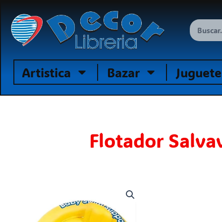
Ir
al
Search
contenido
Artistica
Bazar
Juguete
Flotador Salva