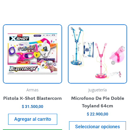
T
p
h
m
va
T
o
m
b
Armas
Juguetería
c
Pistola X-Shot Blastercorn
Microfono De Pie Doble
o
Toyland 64cm
$
31.500,00
t
$
22.900,00
p
Agregar al carrito
p
Seleccionar opciones