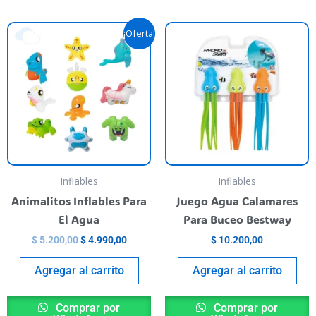
Original
Current
his
¡Oferta!
price
price
roduct
was:
is:
as
$ 5.200,00.
$ 4.990,00.
ultiple
riants.
he
ptions
ay
e
Inflables
Inflables
hosen
Animalitos Inflables Para
Juego Agua Calamares
n
El Agua
Para Buceo Bestway
he
$
5.200,00
$
4.990,00
$
10.200,00
roduct
age
Agregar al carrito
Agregar al carrito
Comprar por
Comprar por