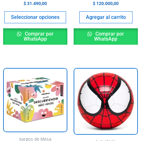
n
on
$
31.490,00
$
120.000,00
he
the
roduct
product
Seleccionar opciones
Agregar al carrito
age
page
Comprar por
Comprar por
WhatsApp
WhatsApp
Juegos de Mesa