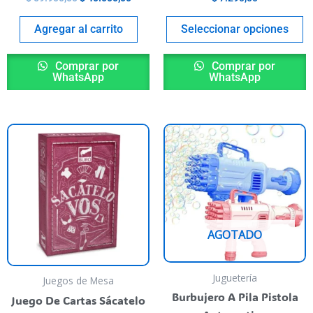
roduct
p
age
p
Agregar al carrito
Seleccionar opciones
Comprar por
Comprar por
WhatsApp
WhatsApp
his
T
roduct
p
as
h
ultiple
m
riants.
va
he
T
AGOTADO
ptions
o
ay
m
e
b
Juguetería
Juegos de Mesa
hosen
c
Burbujero A Pila Pistola
Juego De Cartas Sácatelo