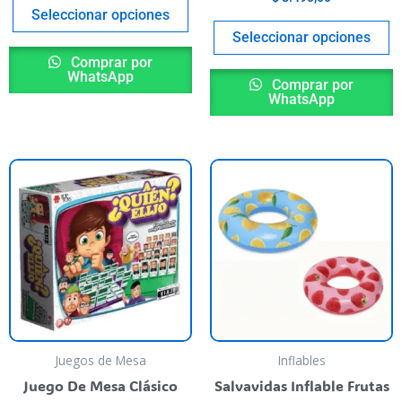
product
p
Seleccionar opciones
page
p
Seleccionar opciones
Comprar por
WhatsApp
Comprar por
WhatsApp
T
p
h
m
va
T
o
m
b
Juegos de Mesa
Inflables
c
Juego De Mesa Clásico
Salvavidas Inflable Frutas