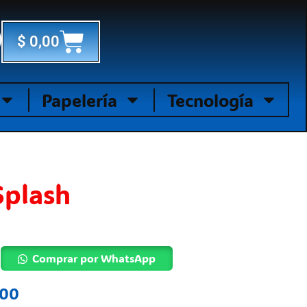
Cart
$
0,00
Papelería
Tecnología
Splash
Comprar por WhatsApp
,00