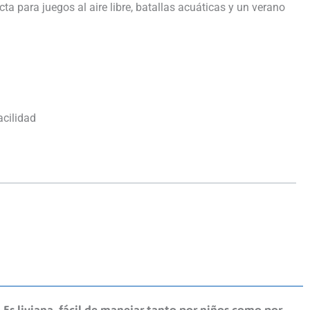
cta para juegos al aire libre, batallas acuáticas y un verano
acilidad
Es liviana, fácil de manejar tanto por niños como por