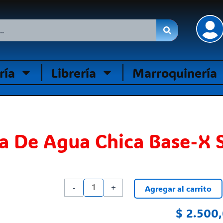
ría
Librería
Marroquinería
la De Agua Chica Base-X 
Pistola
-
+
Agregar al carrito
De
Agua
$
2.500