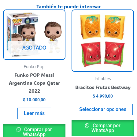
También te puede interesar
T
p
h
m
va
AGOTADO
T
o
Funko Pop
m
Funko POP Messi
b
Inflables
Argentina Copa Qatar
c
Bracitos Frutas Bestway
2022
o
$
4.990,00
t
$
10.000,00
p
Seleccionar opciones
Leer más
p
Comprar por
Comprar por
WhatsApp
WhatsApp