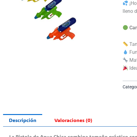
¡Hor
lleno d
Car
Tam
Fun
Mate
Idea
Categor
Descripción
Valoraciones (0)
La Pistola de Agua Chica combina tamaño práctico con 