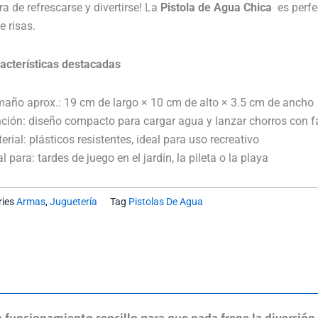
Chica
a de refrescarse y divertirse! La
Pistola de Agua Chica
es perfe
Base-
e risas.
X
Splash
acterísticas destacadas
cantidad
año aprox.: 19 cm de largo × 10 cm de alto × 3.5 cm de ancho
ción: diseño compacto para cargar agua y lanzar chorros con f
rial: plásticos resistentes, ideal para uso recreativo
l para: tardes de juego en el jardín, la pileta o la playa
ies
Armas
,
Juguetería
Tag
Pistolas De Agua
funcionamiento sencillo para que nada frene la diversión. 