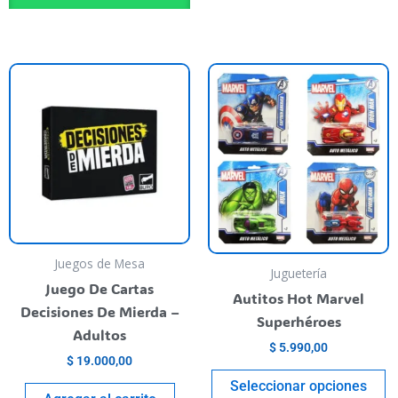
T
p
h
m
va
T
o
m
b
Juegos de Mesa
Juguetería
c
Juego De Cartas
Autitos Hot Marvel
o
Decisiones De Mierda –
Superhéroes
t
Adultos
$
5.990,00
p
$
19.000,00
p
Seleccionar opciones