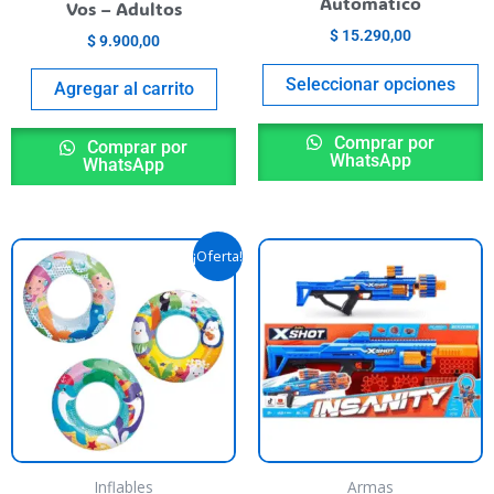
n
o
Automatico
Vos – Adultos
he
t
$
15.290,00
$
9.900,00
roduct
p
Seleccionar opciones
age
p
Agregar al carrito
Comprar por
Comprar por
WhatsApp
WhatsApp
nt
Original
Current
This
¡Oferta!
price
price
product
was:
is:
000,00.
$ 4.690,00.
$ 4.190,00.
has
multiple
variants.
The
options
may
be
Inflables
Armas