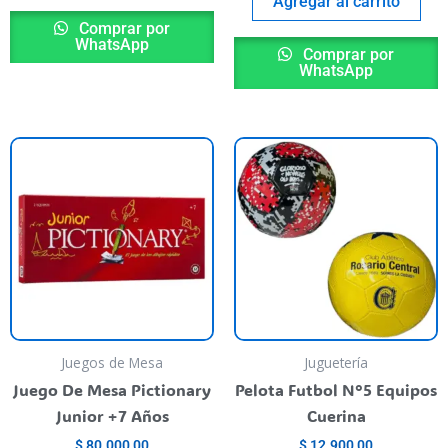
Agregar al carrito
Comprar por
WhatsApp
Comprar por
WhatsApp
his
T
roduct
p
as
h
ultiple
m
riants.
va
he
T
ptions
o
ay
m
e
b
Juegos de Mesa
Juguetería
hosen
c
Juego De Mesa Pictionary
Pelota Futbol N°5 Equipos
n
o
Junior +7 Años
Cuerina
he
t
$
80.000,00
$
12.900,00