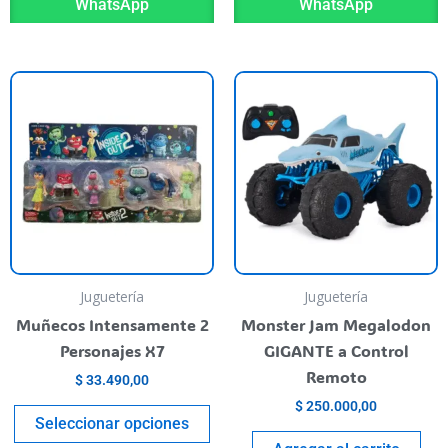
WhatsApp
WhatsApp
his
This
roduct
product
as
has
ultiple
multiple
riants.
variants.
he
The
ptions
options
ay
may
e
be
Juguetería
Juguetería
hosen
chosen
Muñecos Intensamente 2
Monster Jam Megalodon
n
on
Personajes X7
GIGANTE a Control
he
the
Remoto
$
33.490,00
roduct
product
$
250.000,00
age
page
Seleccionar opciones