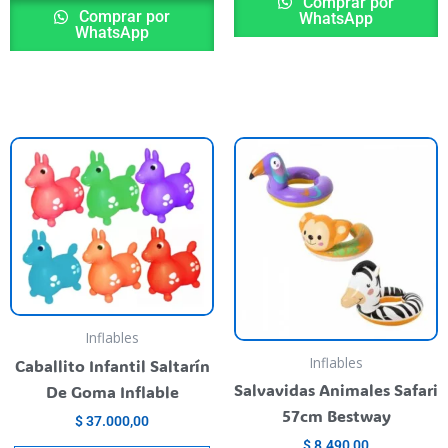
Comprar por
Comprar por
WhatsApp
WhatsApp
This
T
product
p
has
h
multiple
m
variants.
va
The
T
options
o
may
m
Inflables
be
b
Inflables
Caballito Infantil Saltarín
chosen
c
Salvavidas Animales Safari
De Goma Inflable
on
o
57cm Bestway
$
37.000,00
the
t
$
8.490,00