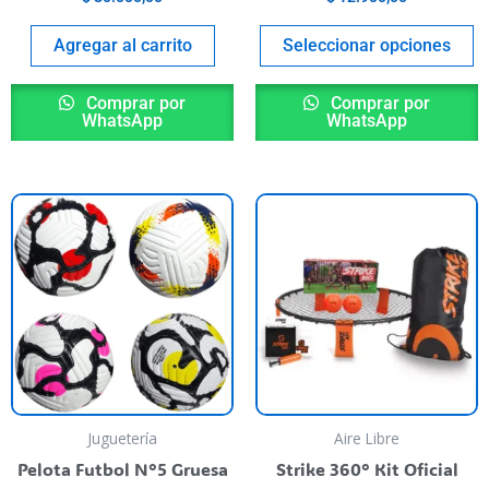
roduct
p
age
p
Agregar al carrito
Seleccionar opciones
Comprar por
Comprar por
WhatsApp
WhatsApp
his
This
roduct
product
as
has
ultiple
multiple
riants.
variants.
he
The
ptions
options
ay
may
e
be
Juguetería
Aire Libre
hosen
chosen
Pelota Futbol N°5 Gruesa
Strike 360° Kit Oficial