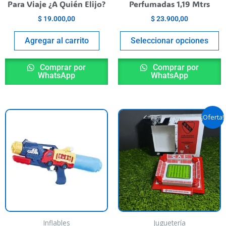
o
Para Viaje ¿A Quién Elijo?
Perfumadas 1,19 Mtrs
t
$
19.000,00
$
23.900,00
p
p
Agregar al carrito
Seleccionar opciones
Comprar por
Comprar por
WhatsApp
WhatsApp
Original
Curre
¡Oferta!
price
price
was:
is:
$ 59.900,00.
$ 40.
Inflables
Juguetería