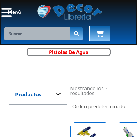
Ir
al
Menú
contenido
Search
Cart
Pistolas De Agua
Mostrando los 3
resultados
Productos