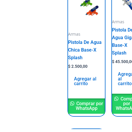
Armas
Pistola D
Armas
Agua Gig
Pistola De Agua
Base-X
Chica Base-X
Splash
Splash
$
45.500,0
$
2.500,00
Agreg
Agregar al
al
carrito
carrito
Comp
Comprar por
por
WhatsApp
Whats