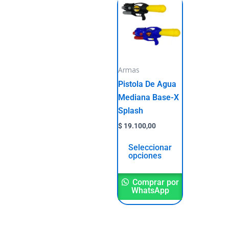
This
product
has
multiple
variants.
The
Armas
options
Pistola De Agua
may
Mediana Base-X
be
Splash
chosen
$
19.100,00
on
the
Seleccionar
opciones
product
page
Comprar por
WhatsApp