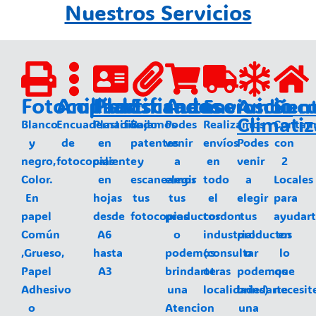
Nuestros Servicios
Fotocopias
Anillados
Plastificados
Escaneos
Autoservicio
Envios
Ambien
Sucu
Climati
Blanco
Encuadernación
Plastificado
Bajamos
Podes
Realizamos
Contam
y
de
en
patentes
venir
envíos
Podes
con
negro,
fotocopias
caliente
y
a
en
venir
2
Color.
en
escaneamos
elegir
todo
a
Locales
En
hojas
tus
tus
el
elegir
para
papel
desde
fotocopias
productos
cordon
tus
ayudar
Común
A6
o
industrial
productos
en
,Grueso,
hasta
podemos
(consultar
o
lo
Papel
A3
brindarte
otras
podemos
que
Adhesivo
una
localidades)
brindarte
necesit
o
Atencion
una