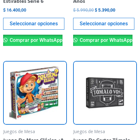
Estirables Serie 6
Años
la
la
$
16.400,00
$
5.990,00
$
5.390,00
página
pá
del
de
Seleccionar opciones
Seleccionar opciones
producto
pr
Comprar por WhatsApp
Comprar por WhatsApp
Juegos de Mesa
Juegos de Mesa
Juego De Mesa Clásico ¿A
Juego De Cartas Tómalo