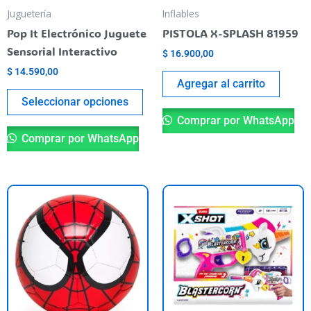
pueden
Juguetería
Inflables
elegir
Pop It Electrónico Juguete
PISTOLA X-SPLASH 81959
en
Sensorial Interactivo
$
16.900,00
la
$
14.590,00
página
Agregar al carrito
del
Seleccionar opciones
producto
Comprar por WhatsApp
Comprar por WhatsApp