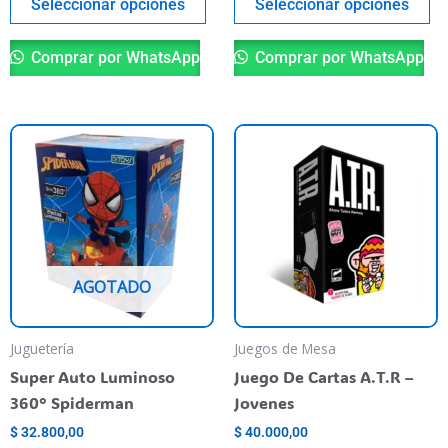
del
de
Seleccionar opciones
Seleccionar opciones
producto
pr
Comprar por WhatsApp
Comprar por WhatsApp
AGOTADO
Juguetería
Juegos de Mesa
Super Auto Luminoso
Juego De Cartas A.T.R –
360° Spiderman
Jovenes
$
32.800,00
$
40.000,00