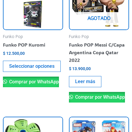
variantes.
Las
AGOTADO
opciones
se
pueden
Funko Pop
Funko Pop
elegir
Funko POP Kuromi
Funko POP Messi C/Capa
en
Argentina Copa Qatar
$
12.500,00
la
2022
página
Seleccionar opciones
$
13.900,00
del
producto
Leer más
Comprar por WhatsApp
Comprar por WhatsApp
Es
pr