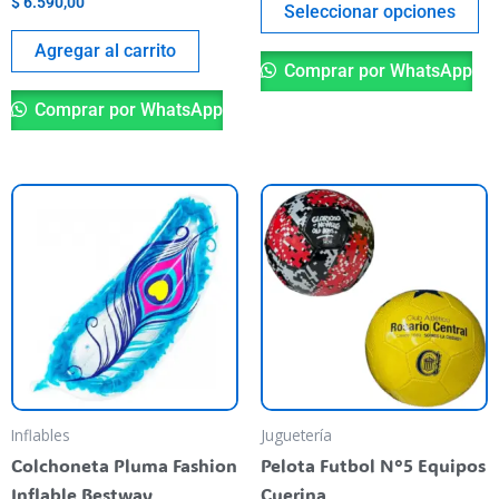
$
6.590,00
pá
Seleccionar opciones
de
Agregar al carrito
pr
Comprar por WhatsApp
Comprar por WhatsApp
Es
pr
ti
va
va
La
op
se
pu
Inflables
Juguetería
el
Colchoneta Pluma Fashion
Pelota Futbol N°5 Equipos
en
Inflable Bestway
Cuerina