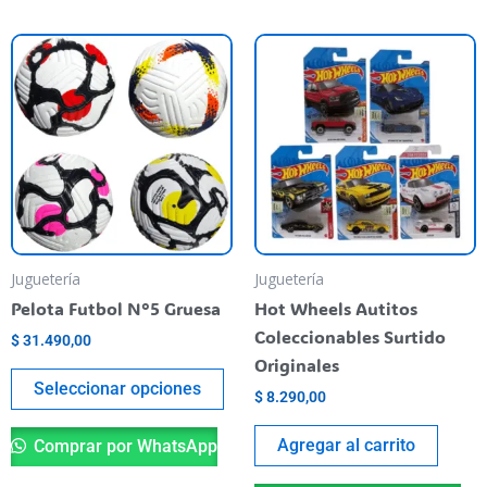
Este
producto
tiene
varias
variantes.
Las
opciones
se
pueden
Juguetería
Juguetería
elegir
Pelota Futbol N°5 Gruesa
Hot Wheels Autitos
en
Coleccionables Surtido
$
31.490,00
la
Originales
página
Seleccionar opciones
$
8.290,00
del
producto
Agregar al carrito
Comprar por WhatsApp