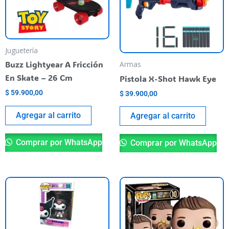
Juguetería
Buzz Lightyear A Fricción
Armas
En Skate – 26 Cm
Pistola X-Shot Hawk Eye
$
59.900,00
$
39.900,00
Agregar al carrito
Agregar al carrito
Comprar por WhatsApp
Comprar por WhatsApp
Este
producto
tiene
varias