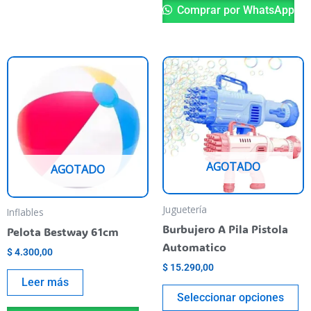
Comprar por WhatsApp
Es
pr
ti
va
va
La
AGOTADO
AGOTADO
op
se
pu
Juguetería
Inflables
el
Burbujero A Pila Pistola
Pelota Bestway 61cm
en
Automatico
$
4.300,00
la
$
15.290,00
pá
Leer más
Seleccionar opciones
de