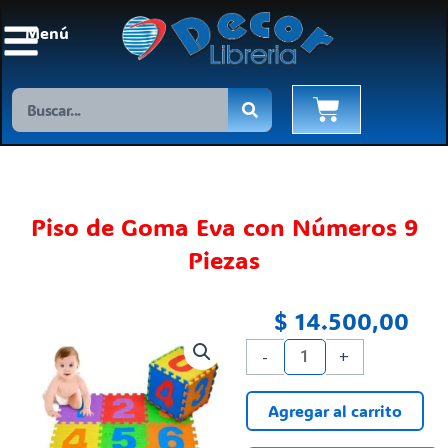
Ir
Menú
al
contenido
Search
Cart
Piso de Goma Eva con Números 9
Piezas
$
14.500,00
Piso
-
+
de
Goma
Agregar al carrito
Eva