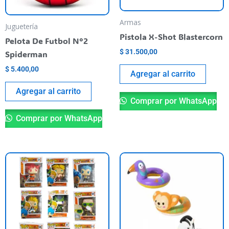
Armas
Juguetería
Pistola X-Shot Blastercorn
Pelota De Futbol N°2
$
31.500,00
Spiderman
$
5.400,00
Agregar al carrito
Agregar al carrito
Comprar por WhatsApp
Comprar por WhatsApp
Este
Es
producto
pr
tiene
ti
varias
va
variantes.
va
Las
La