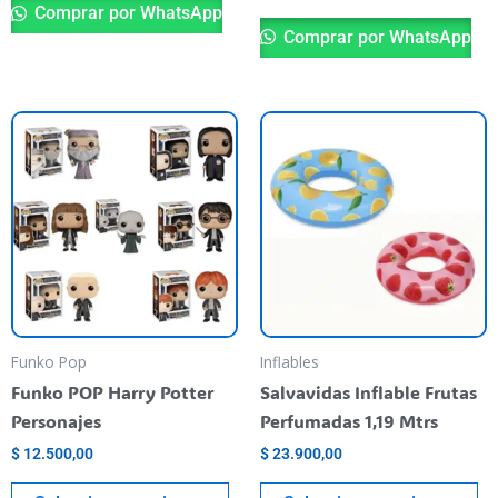
pr
Comprar por WhatsApp
Comprar por WhatsApp
Este
Es
producto
pr
tiene
ti
varias
va
variantes.
va
Las
La
opciones
op
se
se
pueden
pu
Funko Pop
Inflables
elegir
el
Funko POP Harry Potter
Salvavidas Inflable Frutas
en
en
Personajes
Perfumadas 1,19 Mtrs
la
la
$
12.500,00
$
23.900,00
página
pá