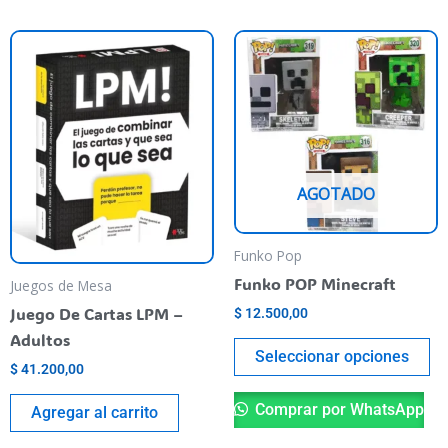
Es
pr
ti
va
va
La
AGOTADO
op
se
pu
Funko Pop
el
Funko POP Minecraft
Juegos de Mesa
en
Juego De Cartas LPM –
$
12.500,00
la
Adultos
pá
Seleccionar opciones
$
41.200,00
de
pr
Comprar por WhatsApp
Agregar al carrito