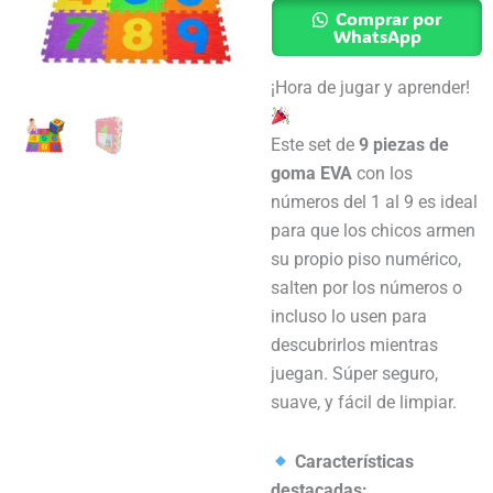
con
Comprar por
Números
WhatsApp
9
¡Hora de jugar y aprender!
Piezas
cantidad
Este set de
9 piezas de
goma EVA
con los
números del 1 al 9 es ideal
para que los chicos armen
su propio piso numérico,
salten por los números o
incluso lo usen para
descubrirlos mientras
juegan. Súper seguro,
suave, y fácil de limpiar.
Características
destacadas: