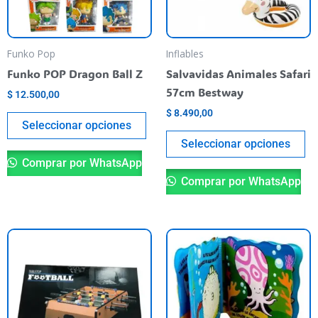
opciones
op
se
se
pueden
pu
Funko Pop
Inflables
elegir
el
Funko POP Dragon Ball Z
Salvavidas Animales Safari
en
en
57cm Bestway
$
12.500,00
la
la
$
8.490,00
página
pá
Seleccionar opciones
del
de
Seleccionar opciones
producto
pr
Comprar por WhatsApp
Comprar por WhatsApp