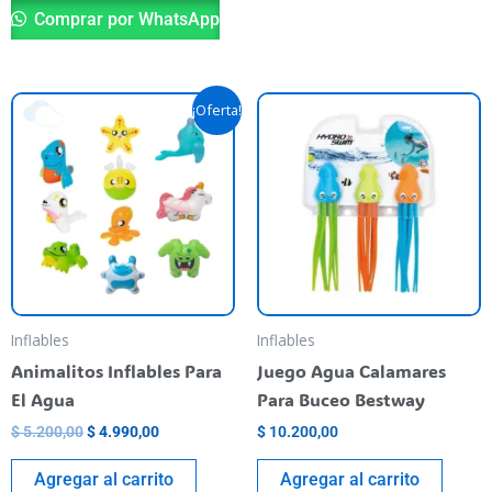
Comprar por WhatsApp
El
El
¡Oferta!
precio
precio
original
actual
era:
es:
$ 5.200,00.
$ 4.990,00.
Inflables
Inflables
Animalitos Inflables Para
Juego Agua Calamares
El Agua
Para Buceo Bestway
$
5.200,00
$
4.990,00
$
10.200,00
Agregar al carrito
Agregar al carrito