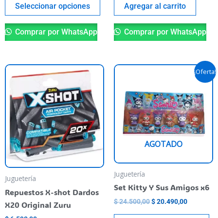
del
Seleccionar opciones
Agregar al carrito
producto
Comprar por WhatsApp
Comprar por WhatsApp
El
El
Es
¡Oferta!
precio
precio
pr
original
actual
era:
es:
ti
$ 24.500,00.
$ 20.490,
va
va
La
AGOTADO
op
se
pu
Juguetería
Juguetería
el
Set Kitty Y Sus Amigos x6
Repuestos X-shot Dardos
en
$
24.500,00
$
20.490,00
X20 Original Zuru
la