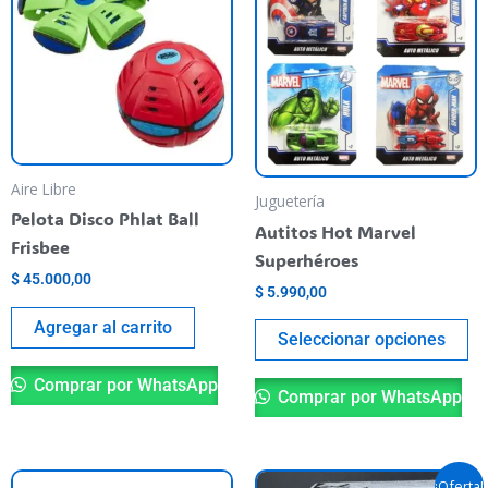
ti
va
va
La
op
se
pu
Aire Libre
Juguetería
el
Pelota Disco Phlat Ball
Autitos Hot Marvel
en
Frisbee
Superhéroes
la
$
45.000,00
$
5.990,00
pá
de
Agregar al carrito
Seleccionar opciones
pr
Comprar por WhatsApp
Comprar por WhatsApp
El
El
¡Oferta!