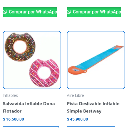
Comprar por WhatsApp
Comprar por WhatsApp
Este
producto
tiene
varias
variantes.
Las
opciones
se
pueden
Inflables
Aire Libre
elegir
Salvavida Inflable Dona
Pista Deslizable Inflable
en
Flotador
Simple Bestway
la
$
16.500,00
$
45.900,00
página