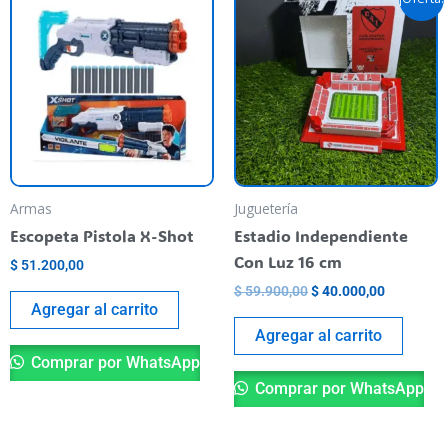
precio
precio
original
actual
era:
es:
$ 59.900,00.
$ 40.000,
Armas
Juguetería
Escopeta Pistola X-Shot
Estadio Independiente
Con Luz 16 cm
$
51.200,00
$
59.900,00
$
40.000,00
Agregar al carrito
Agregar al carrito
Comprar por WhatsApp
Comprar por WhatsApp