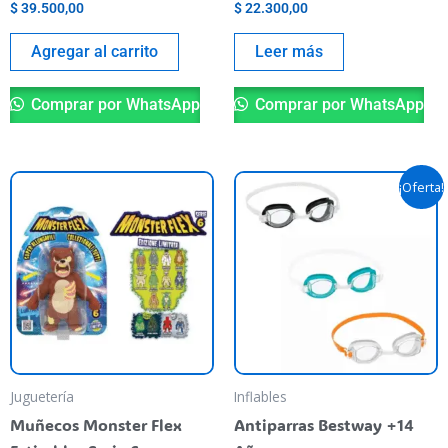
$
39.500,00
$
22.300,00
Agregar al carrito
Leer más
Comprar por WhatsApp
Comprar por WhatsApp
El
El
Este
Es
¡Oferta!
precio
precio
producto
pr
original
actual
tiene
era:
es:
ti
$ 5.990,00.
$ 5.390,00.
varias
va
variantes.
va
Las
La
opciones
op
se
se
pueden
pu
Juguetería
Inflables
elegir
el
Muñecos Monster Flex
Antiparras Bestway +14
en
en