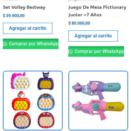
Set Volley Bestway
Juego De Mesa Pictionary
Junior +7 Años
$
39.900,00
$
80.000,00
Agregar al carrito
Agregar al carrito
Comprar por WhatsApp
Comprar por WhatsApp
Este
producto
tiene
varias
variantes.
Las
opciones
se