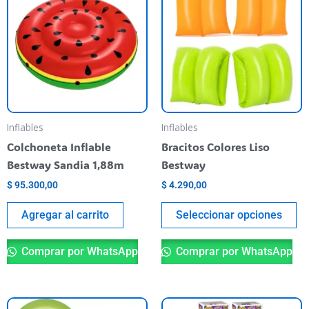
ti
va
va
La
op
se
pu
Inflables
Inflables
el
Colchoneta Inflable
Bracitos Colores Liso
en
Bestway Sandia 1,88m
Bestway
la
$
95.300,00
$
4.290,00
pá
de
Agregar al carrito
Seleccionar opciones
pr
Comprar por WhatsApp
Comprar por WhatsApp
Este
Es