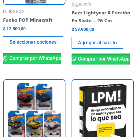
se
Juguetería
pueden
Funko Pop
Buzz Lightyear A Fricción
elegir
Funko POP Minecraft
En Skate – 26 Cm
en
$
12.500,00
$
59.900,00
la
página
Seleccionar opciones
Agregar al carrito
del
producto
Comprar por WhatsApp
Comprar por WhatsApp