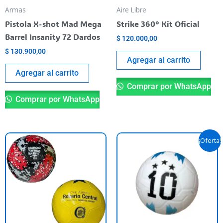
Armas
Aire Libre
Pistola X-shot Mad Mega
Strike 360° Kit Oficial
Barrel Insanity 72 Dardos
$
120.000,00
$
130.900,00
Agregar al carrito
Agregar al carrito
Comprar por WhatsApp
Comprar por WhatsApp
El
El
Este
¡Oferta!
precio
precio
producto
original
actual
tiene
era:
es:
$ 13.900,00.
$ 10.490,
varias
variantes.
Las
opciones