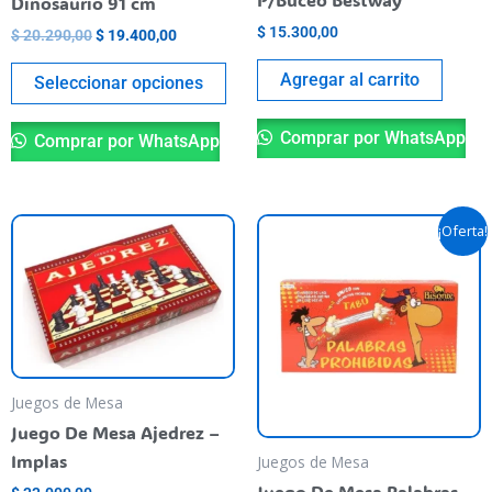
Dinosaurio 91 cm
la
$
15.300,00
$
20.290,00
$
19.400,00
página
del
Agregar al carrito
Seleccionar opciones
producto
Comprar por WhatsApp
Comprar por WhatsApp
El
El
¡Oferta!
precio
precio
original
actual
era:
es:
$ 50.000,00.
$ 44.900,
Juegos de Mesa
Juego De Mesa Ajedrez –
Implas
Juegos de Mesa
Juego De Mesa Palabras