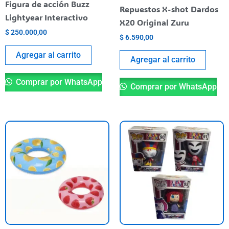
Figura de acción Buzz
Repuestos X-shot Dardos
Lightyear Interactivo
X20 Original Zuru
$
250.000,00
$
6.590,00
Agregar al carrito
Agregar al carrito
Comprar por WhatsApp
Comprar por WhatsApp
Este
Es
producto
pr
tiene
ti
varias
va
variantes.
va
Las
La
opciones
op
se
se