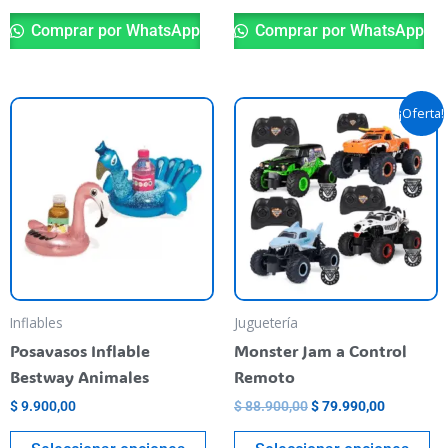
Comprar por WhatsApp
Comprar por WhatsApp
El
El
Este
Es
¡Oferta!
precio
precio
producto
pr
original
actual
tiene
era:
es:
ti
$ 88.900,00.
$ 79.990,
varias
va
variantes.
va
Las
La
opciones
op
se
se
pueden
pu
Inflables
Juguetería
elegir
el
Posavasos Inflable
Monster Jam a Control
en
en
Bestway Animales
Remoto
la
la
$
9.900,00
$
88.900,00
$
79.990,00
página
pá
del
de