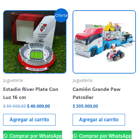
El
El
¡Oferta!
precio
precio
original
actual
era:
es:
$ 59.900,00.
$ 40.000,00.
Juguetería
Juguetería
Estadio River Plate Con
Camión Grande Paw
Luz 16 cm
Patroller
$
59.900,00
$
40.000,00
$
205.000,00
Agregar al carrito
Agregar al carrito
Comprar por WhatsApp
Comprar por WhatsApp