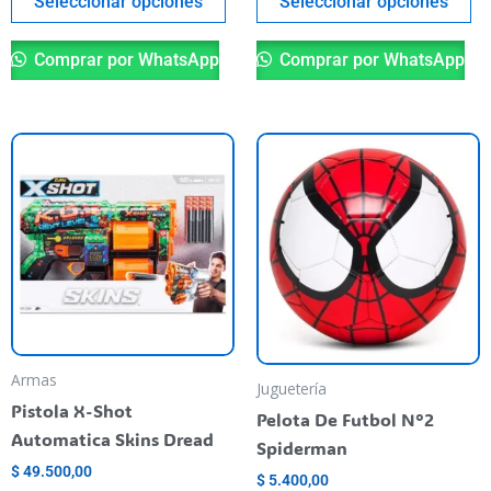
Seleccionar opciones
Seleccionar opciones
producto
pr
Comprar por WhatsApp
Comprar por WhatsApp
Armas
Juguetería
Pistola X-Shot
Pelota De Futbol N°2
Automatica Skins Dread
Spiderman
$
49.500,00
$
5.400,00