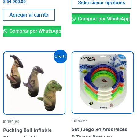
de
$
54.900,00
Seleccionar opciones
pr
Agregar al carrito
Comprar por WhatsApp
Comprar por WhatsApp
El
El
Este
¡Oferta!
precio
precio
producto
original
actual
era:
es:
tiene
$ 20.290,00.
$ 19.400,00.
varias
variantes.
Las
opciones
se
pueden
Inflables
Inflables
elegir
Set Juego x4 Aros Peces
Puching Ball Inflable
en
P/Buceo Bestway