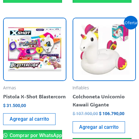
El
El
¡Oferta!
precio
precio
original
actual
era:
es:
$ 107.900,00.
$ 106.7
Armas
Inflables
Pistola X-Shot Blastercorn
Colchoneta Unicornio
Kawaii Gigante
$
31.500,00
$
107.900,00
$
106.790,00
Agregar al carrito
Agregar al carrito
Comprar por WhatsApp