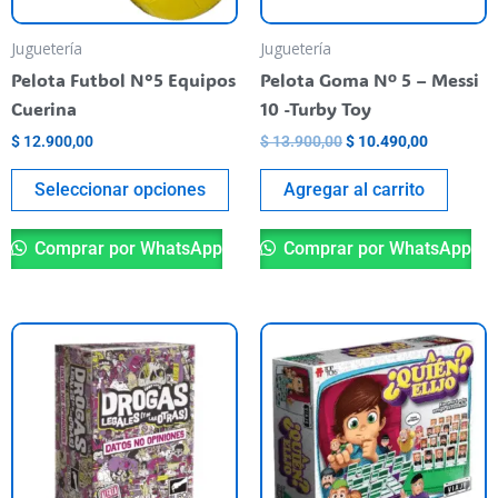
se
pueden
Juguetería
Juguetería
elegir
Pelota Futbol N°5 Equipos
Pelota Goma Nº 5 – Messi
en
Cuerina
10 -Turby Toy
la
$
12.900,00
$
13.900,00
$
10.490,00
página
del
Seleccionar opciones
Agregar al carrito
producto
Comprar por WhatsApp
Comprar por WhatsApp