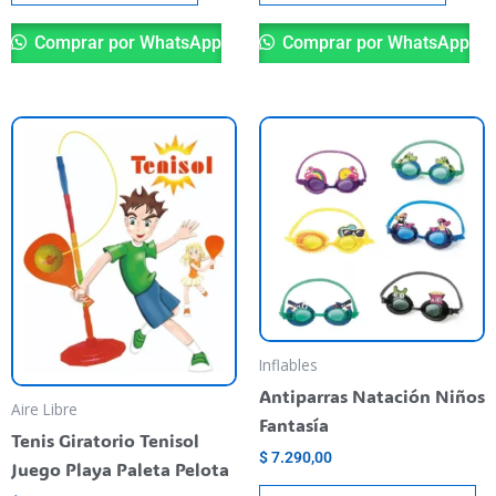
Comprar por WhatsApp
Comprar por WhatsApp
Es
pr
ti
va
va
La
op
se
pu
Inflables
el
Antiparras Natación Niños
Aire Libre
en
Fantasía
Tenis Giratorio Tenisol
la
$
7.290,00
Juego Playa Paleta Pelota
pá