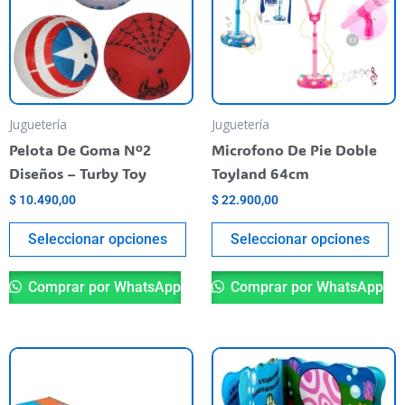
varias
va
variantes.
va
Las
La
opciones
op
se
se
pueden
pu
Juguetería
Juguetería
elegir
el
Pelota De Goma Nº2
Microfono De Pie Doble
en
en
Diseños – Turby Toy
Toyland 64cm
la
la
$
10.490,00
$
22.900,00
página
pá
del
de
Seleccionar opciones
Seleccionar opciones
producto
pr
Comprar por WhatsApp
Comprar por WhatsApp