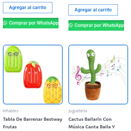
Agregar al carrito
Agregar al carrito
Comprar por WhatsApp
Comprar por WhatsApp
Este
producto
tiene
varias
variantes.
Las
opciones
se
pueden
Inflables
Juguetería
elegir
Tabla De Barrenar Bestway
Cactus Bailarín Con
en
Frutas
Música Canta Baila Y