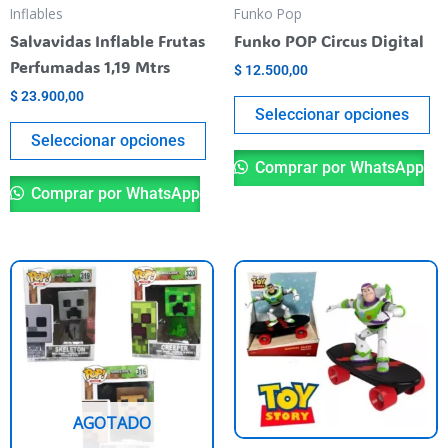
pueden
pu
Inflables
Funko Pop
elegir
el
Salvavidas Inflable Frutas
Funko POP Circus Digital
en
en
Perfumadas 1,19 Mtrs
$
12.500,00
la
la
$
23.900,00
página
pá
Seleccionar opciones
del
de
Seleccionar opciones
producto
pr
Comprar por WhatsApp
Comprar por WhatsApp
Este
producto
tiene
varias
variantes.
Las
AGOTADO
opciones