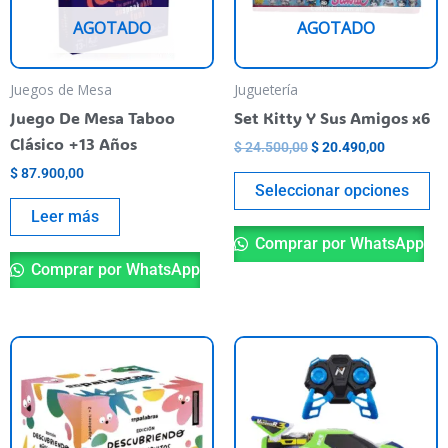
La
AGOTADO
AGOTADO
op
se
pu
Juegos de Mesa
Juguetería
el
Juego De Mesa Taboo
Set Kitty Y Sus Amigos x6
en
Clásico +13 Años
$
24.500,00
$
20.490,00
la
$
87.900,00
pá
Seleccionar opciones
de
Leer más
pr
Comprar por WhatsApp
Comprar por WhatsApp