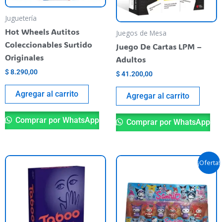
Juguetería
Hot Wheels Autitos
Juegos de Mesa
Coleccionables Surtido
Juego De Cartas LPM –
Originales
Adultos
$
8.290,00
$
41.200,00
Agregar al carrito
Agregar al carrito
Comprar por WhatsApp
Comprar por WhatsApp
El
El
Es
¡Oferta!
precio
precio
pr
original
actual
era:
es:
ti
$ 24.500,00.
$ 20.490,
va
va