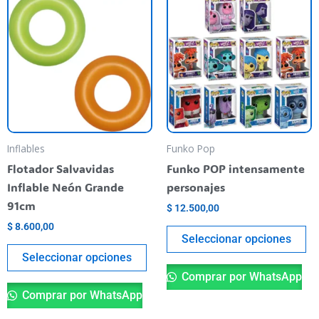
producto
pr
tiene
ti
varias
va
variantes.
va
Las
La
opciones
op
se
se
pueden
pu
Inflables
Funko Pop
elegir
el
Flotador Salvavidas
Funko POP intensamente
en
en
Inflable Neón Grande
personajes
la
la
91cm
$
12.500,00
página
pá
$
8.600,00
del
de
Seleccionar opciones
producto
pr
Seleccionar opciones
Comprar por WhatsApp
Comprar por WhatsApp