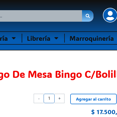
ría
Librería
Marroquinería
go De Mesa Bingo C/Bolil
Juego
-
+
Agregar al carrito
De
Mesa
$
17.500