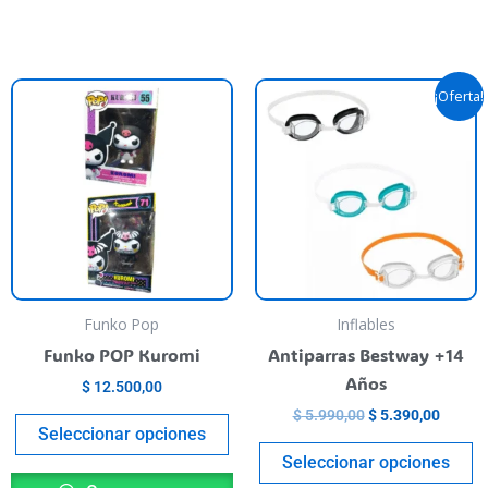
El
El
Este
E
¡Oferta!
precio
precio
producto
p
original
actual
tiene
era:
es:
t
$ 5.990,00.
$ 5.390
varias
va
variantes.
va
Las
L
opciones
o
se
s
pueden
p
Funko Pop
Inflables
elegir
el
Funko POP Kuromi
Antiparras Bestway +14
en
e
Años
$
12.500,00
la
la
$
5.990,00
$
5.390,00
página
p
Seleccionar opciones
del
de
Seleccionar opciones