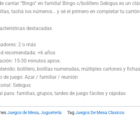
Bingo
de cantar “Bingo” en familia! Bingo c/bolillero Sebigus es un cl
C/Bolillero
lillas, tachá los números… y sé el primero en completar tu cartón
cantidad
acterísticas destacadas
adores: 2 o más
d recomendada: +6 años
ción: 15-30 minutos aprox.
enido: bolillero, bolillas numeradas, múltiples cartones y ficha
 de juego: Azar / familiar / reunión
orial: Sebigus
l para: familias, grupos, tardes de juego fáciles y rápidas
ies
Juegos de Mesa
,
Juguetería
Tag
Juegos De Mesa Clasicos