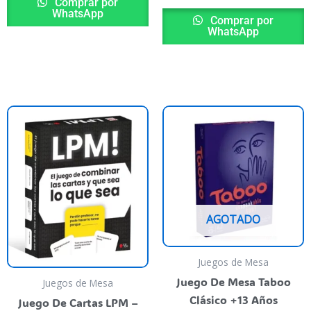
producto
p
Comprar por
WhatsApp
Comprar por
WhatsApp
o
l
000,00.
AGOTADO
Juegos de Mesa
Juego De Mesa Taboo
Juegos de Mesa
Clásico +13 Años
Juego De Cartas LPM –