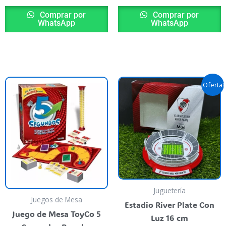
Comprar por
Comprar por
WhatsApp
WhatsApp
El
El
¡Oferta!
precio
preci
original
actua
era:
es:
$ 59.900,00.
$ 40.
Juguetería
Juegos de Mesa
Estadio River Plate Con
Juego de Mesa ToyCo 5
Luz 16 cm