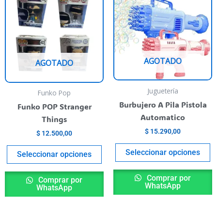
roducto
producto
p
iene
tiene
t
rias
varias
va
riantes.
variantes.
va
as
Las
L
AGOTADO
AGOTADO
pciones
opciones
o
e
se
s
ueden
pueden
p
Juguetería
Funko Pop
egir
elegir
el
Burbujero A Pila Pistola
Funko POP Stranger
n
en
e
Automatico
Things
la
la
$
15.290,00
$
12.500,00
ágina
página
p
Seleccionar opciones
l
del
de
Seleccionar opciones
roducto
producto
p
Comprar por
Comprar por
WhatsApp
WhatsApp