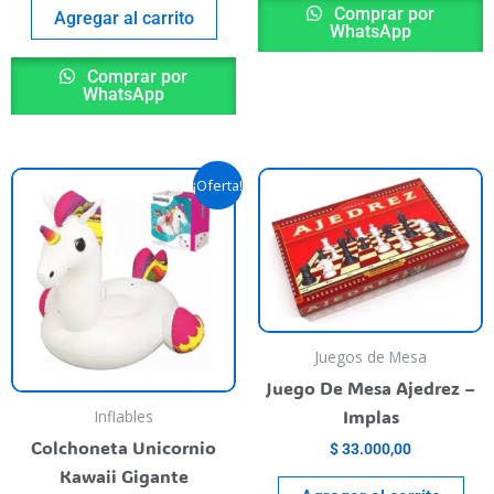
Comprar por
Agregar al carrito
WhatsApp
Comprar por
WhatsApp
El
El
¡Oferta!
precio
precio
original
actual
era:
es:
$ 107.900,00.
$ 106.790,00.
Juegos de Mesa
Juego De Mesa Ajedrez –
Implas
Inflables
Colchoneta Unicornio
$
33.000,00
Kawaii Gigante