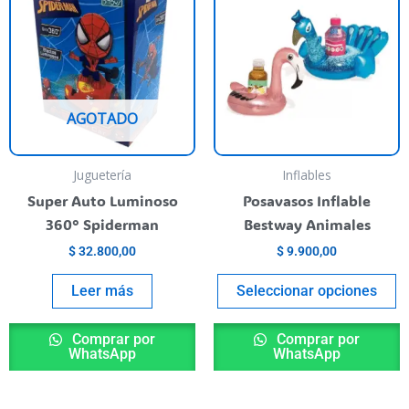
p
t
va
va
L
AGOTADO
o
s
p
Juguetería
Inflables
el
Super Auto Luminoso
Posavasos Inflable
e
360° Spiderman
Bestway Animales
la
$
32.800,00
$
9.900,00
p
de
Leer más
Seleccionar opciones
p
Comprar por
Comprar por
WhatsApp
WhatsApp