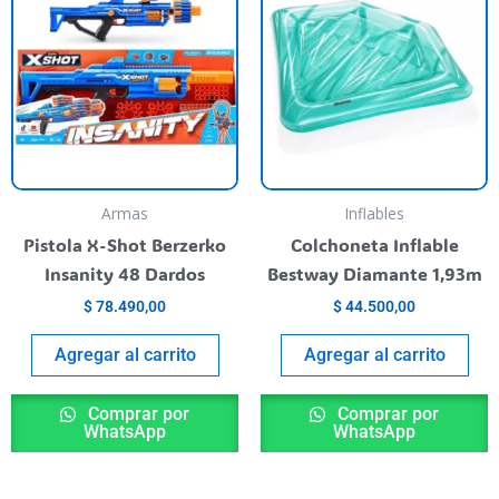
roducto
iene
rias
riantes.
as
pciones
e
ueden
Armas
Inflables
egir
Pistola X-Shot Berzerko
Colchoneta Inflable
n
Insanity 48 Dardos
Bestway Diamante 1,93m
$
78.490,00
$
44.500,00
ágina
l
Agregar al carrito
Agregar al carrito
roducto
Comprar por
Comprar por
WhatsApp
WhatsApp