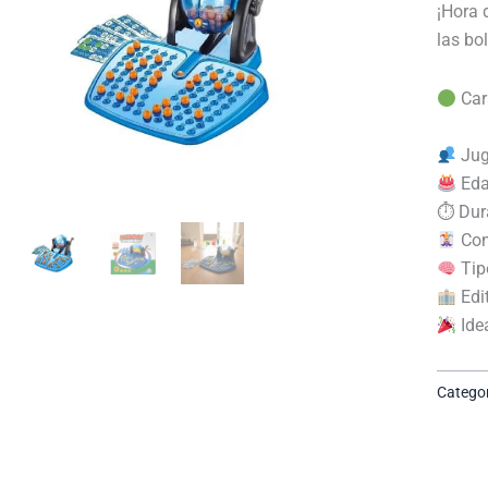
¡Hora 
las bo
Car
Jug
Eda
⏱ Dura
Cont
Tipo
Edit
Idea
Categor